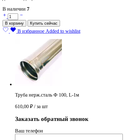
В наличии
7
Труба
нерж.сталь
В корзину
Купить сейчас
Ф
100,
В избранное
Added to wishlist
L-
1м
quantity
Труба нерж.сталь Ф 100, L-1м
610,00
₽
/ за шт
Заказать обратный звонок
Ваш телефон