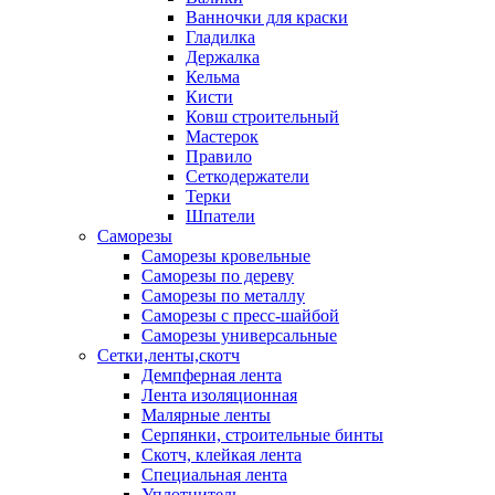
Ванночки для краски
Гладилка
Держалка
Кельма
Кисти
Ковш строительный
Мастерок
Правило
Сеткодержатели
Терки
Шпатели
Саморезы
Саморезы кровельные
Саморезы по дереву
Саморезы по металлу
Саморезы с пресс-шайбой
Саморезы универсальные
Сетки,ленты,скотч
Демпферная лента
Лента изоляционная
Малярные ленты
Серпянки, строительные бинты
Скотч, клейкая лента
Специальная лента
Уплотнитель