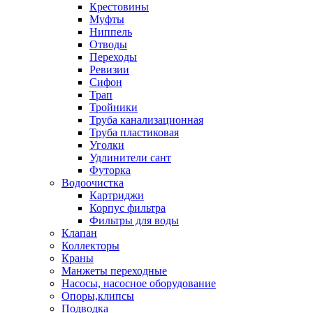
Крестовины
Муфты
Ниппель
Отводы
Переходы
Ревизии
Сифон
Трап
Тройники
Труба канализационная
Труба пластиковая
Уголки
Удлинители сант
Футорка
Водоочистка
Картриджи
Корпус фильтра
Фильтры для воды
Клапан
Коллекторы
Краны
Манжеты переходные
Насосы, насосное оборудование
Опоры,клипсы
Подводка