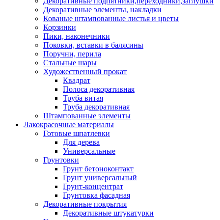
Декоративные подпятники,переходники,заглушки
Декоративные элементы, накладки
Кованые штампованные листья и цветы
Корзинки
Пики, наконечники
Поковки, вставки в балясины
Поручни, перила
Стальные шары
Художественный прокат
Квадрат
Полоса декоративная
Труба витая
Труба декоративная
Штампованные элементы
Лакокрасочные материалы
Готовые шпатлевки
Для дерева
Универсальные
Грунтовки
Грунт бетоноконтакт
Грунт универсальный
Грунт-концентрат
Грунтовка фасадная
Декоративные покрытия
Декоративные штукатурки