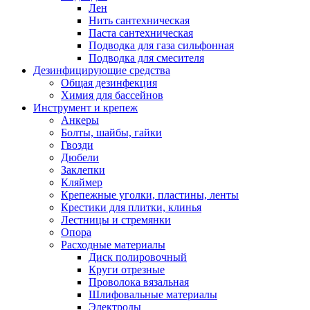
Лен
Нить сантехническая
Паста сантехническая
Подводка для газа сильфонная
Подводка для смесителя
Дезинфицирующие средства
Общая дезинфекция
Химия для бассейнов
Инструмент и крепеж
Анкеры
Болты, шайбы, гайки
Гвозди
Дюбели
Заклепки
Кляймер
Крепежные уголки, пластины, ленты
Крестики для плитки, клинья
Лестницы и стремянки
Опора
Расходные материалы
Диск полировочный
Круги отрезные
Проволока вязальная
Шлифовальные материалы
Электроды