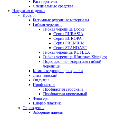
Растворители
Специальные средства
Наружная отделка
Кровля
Битумные рулонные материалы
Гибкая черепица
Гибкая черепица Docke
Серия EURASIA
Серия EUROPA
Серия PREMIUM
Серия STANDART
Гибкая черепица RUFLEX
Гибкая черепица Шинглас (Shingles)
Подкладочные ковры для гибкой
черепицы
Комплектующие для кровли
Лист плоский
Ондулин
Профнастил
Профнастил заборный
Профнастил кровельный
Флюгера
Шифер пластик
Ограждения
Заборные панели