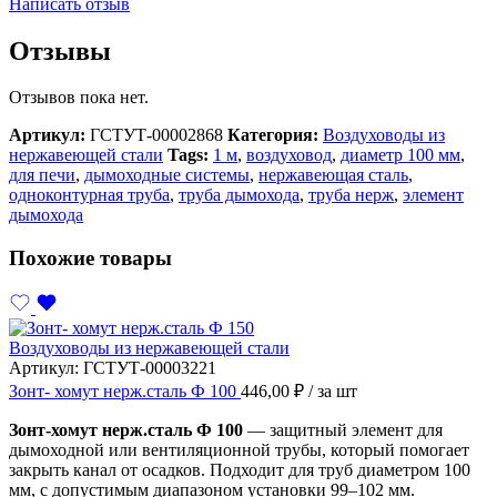
Написать отзыв
Отзывы
Отзывов пока нет.
Артикул:
ГСТУТ-00002868
Категория:
Воздуховоды из
нержавеющей стали
Tags:
1 м
,
воздуховод
,
диаметр 100 мм
,
для печи
,
дымоходные системы
,
нержавеющая сталь
,
одноконтурная труба
,
труба дымохода
,
труба нерж
,
элемент
дымохода
Похожие товары
Воздуховоды из нержавеющей стали
Артикул:
ГСТУТ-00003221
Зонт- хомут нерж.сталь Ф 100
446,00
₽
/ за шт
Зонт-хомут нерж.сталь Ф 100
— защитный элемент для
дымоходной или вентиляционной трубы, который помогает
закрыть канал от осадков. Подходит для труб диаметром 100
мм, с допустимым диапазоном установки 99–102 мм.