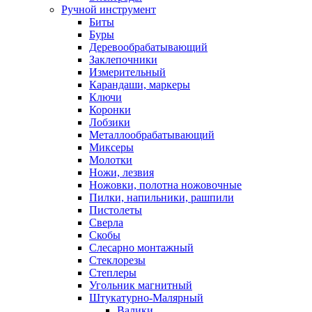
Ручной инструмент
Биты
Буры
Деревообрабатывающий
Заклепочники
Измерительный
Карандаши, маркеры
Ключи
Коронки
Лобзики
Металлообрабатывающий
Миксеры
Молотки
Ножи, лезвия
Ножовки, полотна ножовочные
Пилки, напильники, рашпили
Пистолеты
Сверла
Скобы
Слесарно монтажный
Стеклорезы
Степлеры
Угольник магнитный
Штукатурно-Малярный
Валики