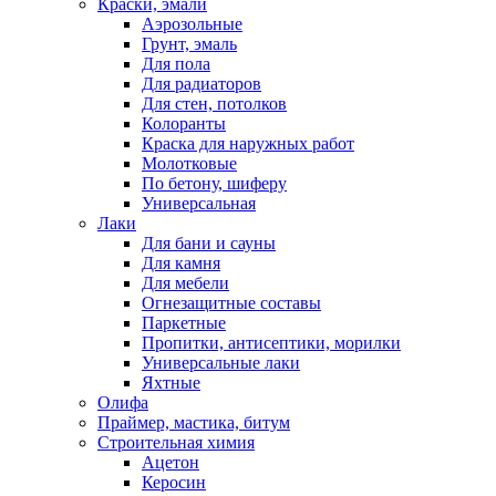
Краски, эмали
Аэрозольные
Грунт, эмаль
Для пола
Для радиаторов
Для стен, потолков
Колоранты
Краска для наружных работ
Молотковые
По бетону, шиферу
Универсальная
Лаки
Для бани и сауны
Для камня
Для мебели
Огнезащитные составы
Паркетные
Пропитки, антисептики, морилки
Универсальные лаки
Яхтные
Олифа
Праймер, мастика, битум
Строительная химия
Ацетон
Керосин