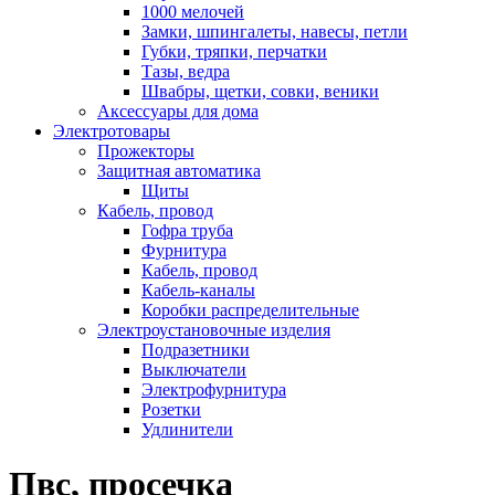
1000 мелочей
Замки, шпингалеты, навесы, петли
Губки, тряпки, перчатки
Тазы, ведра
Швабры, щетки, совки, веники
Аксессуары для дома
Электротовары
Прожекторы
Защитная автоматика
Щиты
Кабель, провод
Гофра труба
Фурнитура
Кабель, провод
Кабель-каналы
Коробки распределительные
Электроустановочные изделия
Подразетники
Выключатели
Электрофурнитура
Розетки
Удлинители
Пвс, просечка