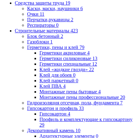
Средства защиты труда
19
Каски, маски, наушники
6
Очки
11
Перчатки,рукавицы
2
Респираторы
0
Строительные материалы
423
Блок бетонный
2
Газоблоки
1
Герметики, пены и клей
79
Герметики акриловые
4
Герметики силиконовые
13
Герметики специальные
12
Клей «жидкие гвозди»
22
Клей для обоев
0
Клей паркетный
0
Клей ПВА
4
Монтажные пены бытовые
4
Монтажные пены профессиональные
20
Гидроизоляция отсечная, пола, фундамента
7
Гипсокартон и профиль
33
Гипсокартон
4
Профиль и комплектующие к гипсокартону
29
Декоративный камень
10
Архитектурные элементы
0