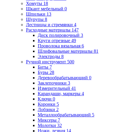
Хомуты
18
Шкант мебельный
0
Шпильки
13
Шурупы
8
Лестницы и стремянки
4
Расходные материалы
147
Диск полировочный
3
Круги отрезные
49
Проволока вязальная
6
Шлифовальные материалы
81
Электроды
8
Ручной инструмент
500
Биты
7
Буры
28
Деревообрабатывающий
0
Заклепочники
3
Измерительный
41
Карандаши, маркеры
4
Ключи
0
Коронки
5
Лобзики
2
Металлообрабатывающий
5
Миксеры
7
Молотки
32
Ножи, лезвия
14