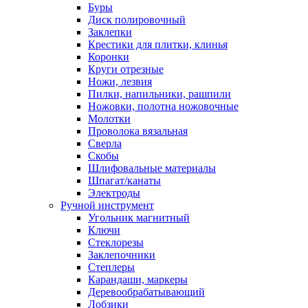
Буры
Диск полировочный
Заклепки
Крестики для плитки, клинья
Коронки
Круги отрезные
Ножи, лезвия
Пилки, напильники, рашпили
Ножовки, полотна ножовочные
Молотки
Проволока вязальная
Сверла
Скобы
Шлифовальные материалы
Шпагат/канаты
Электроды
Ручной инструмент
Угольник магнитный
Ключи
Стеклорезы
Заклепочники
Степлеры
Карандаши, маркеры
Деревообрабатывающий
Лобзики