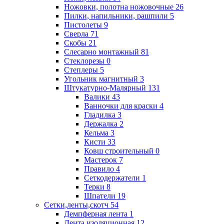
Ножовки, полотна ножовочные
26
Пилки, напильники, рашпили
5
Пистолеты
9
Сверла
71
Скобы
21
Слесарно монтажный
81
Стеклорезы
0
Степлеры
5
Угольник магнитный
3
Штукатурно-Малярный
131
Валики
43
Ванночки для краски
4
Гладилка
3
Держалка
2
Кельма
3
Кисти
33
Ковш строительный
0
Мастерок
7
Правило
4
Сеткодержатели
1
Терки
8
Шпатели
19
Сетки,ленты,скотч
54
Демпферная лента
1
Лента изоляционная
12