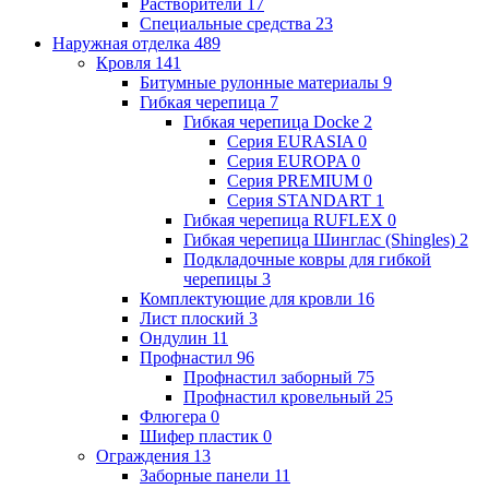
Растворители
17
Специальные средства
23
Наружная отделка
489
Кровля
141
Битумные рулонные материалы
9
Гибкая черепица
7
Гибкая черепица Docke
2
Серия EURASIA
0
Серия EUROPA
0
Серия PREMIUM
0
Серия STANDART
1
Гибкая черепица RUFLEX
0
Гибкая черепица Шинглас (Shingles)
2
Подкладочные ковры для гибкой
черепицы
3
Комплектующие для кровли
16
Лист плоский
3
Ондулин
11
Профнастил
96
Профнастил заборный
75
Профнастил кровельный
25
Флюгера
0
Шифер пластик
0
Ограждения
13
Заборные панели
11