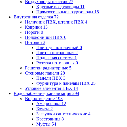
Воздуховоды пластик
27
Круглые воздуховоды
11
Прямоугольные воздуховоды
15
Внутренняя отделка
72
Наличник ПВХ, штапик ПВХ
4
Коврики
13
Пороги
0
Подоконники ПВХ
6
Потолки
3
Плинтус потолочный
0
Плитка потолочная
2
Подвесная система
1
Розетка потолочная
0
Решетки радиаторные
5
Стеновые панели
28
Панели ПВХ
3
Фурнитура к панелям ПВХ
25
Угловые элементы ПВХ
14
Водоснабжение, канализация
294
Водоотведение
198
Американка
12
Бочата
2
Заглушки сантехнические
4
Крестовины
8
Муфты
54