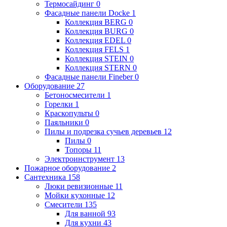
Термосайдинг
0
Фасадные панели Docke
1
Коллекция BERG
0
Коллекция BURG
0
Коллекция EDEL
0
Коллекция FELS
1
Коллекция STEIN
0
Коллекция STERN
0
Фасадные панели Fineber
0
Оборудование
27
Бетоносмесители
1
Горелки
1
Краскопульты
0
Паяльники
0
Пилы и подрезка сучьев деревьев
12
Пилы
0
Топоры
11
Электроинструмент
13
Пожарное оборудование
2
Сантехника
158
Люки ревизионные
11
Мойки кухонные
12
Смесители
135
Для ванной
93
Для кухни
43