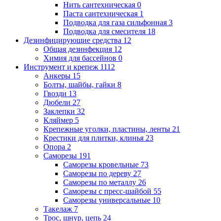
Нить сантехническая
0
Паста сантехническая
1
Подводка для газа сильфонная
3
Подводка для смесителя
18
Дезинфицирующие средства
12
Общая дезинфекция
12
Химия для бассейнов
0
Инструмент и крепеж
1112
Анкеры
15
Болты, шайбы, гайки
8
Гвозди
13
Дюбели
27
Заклепки
32
Кляймер
5
Крепежные уголки, пластины, ленты
21
Крестики для плитки, клинья
23
Опора
2
Саморезы
191
Саморезы кровельные
73
Саморезы по дереву
27
Саморезы по металлу
26
Саморезы с пресс-шайбой
55
Саморезы универсальные
10
Такелаж
7
Трос, шнур, цепь
24