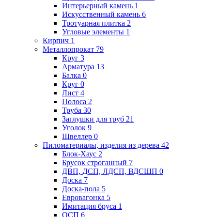
Интерьерный камень
1
Искусственный камень
6
Тротуарная плитка
2
Угловые элементы
1
Кирпич
1
Металлопрокат
79
Круг
3
Арматура
13
Балка
0
Круг
0
Лист
4
Полоса
2
Труба
30
Заглушки для труб
21
Уголок
9
Швеллер
0
Пиломатериалы, изделия из дерева
42
Блок-Хаус
2
Брусок строганный
7
ДВП, ДСП, ЛДСП, ВДСШП
0
Доска
7
Доска-пола
5
Евровагонка
5
Имитация бруса
1
ОСП
6