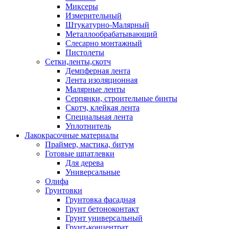
Миксеры
Измерительный
Штукатурно-Малярный
Металлообрабатывающий
Слесарно монтажный
Пистолеты
Сетки,ленты,скотч
Демпферная лента
Лента изоляционная
Малярные ленты
Серпянки, строительные бинты
Скотч, клейкая лента
Специальная лента
Уплотнитель
Лакокрасочные материалы
Праймер, мастика, битум
Готовые шпатлевки
Для дерева
Универсальные
Олифа
Грунтовки
Грунтовка фасадная
Грунт бетоноконтакт
Грунт универсальный
Грунт-концентрат