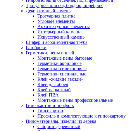
Гидроизоляция отсечная, пола, фундамента
Тротуарная плитка, бордюр, поребрик
Декоративный камень
Тротуарная плитка
Угловые элементы
Архитектурные элементы
Интерьерный камень
Искусственный камень
Шифер и асбоцементная труба
Газоблоки
Герметики, пены и клей
Монтажные пены бытовые
Герметики акриловые
Герметики силиконовые
Герметики специальные
Клей «жидкие гвозди»
Клей для обоев
Клей паркетный
Клей ПВА
Монтажные пены профессиональные
Гипсокартон и профиль
Гипсокартон
Профиль и комплектующие к гипсокартону
Пиломатериалы, изделия из дерева
Сайдинг деревянный