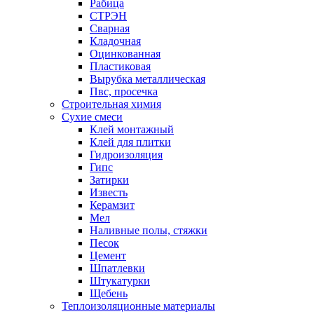
Рабица
СТРЭН
Сварная
Кладочная
Оцинкованная
Пластиковая
Вырубка металлическая
Пвс, просечка
Строительная химия
Сухие смеси
Клей монтажный
Клей для плитки
Гидроизоляция
Гипс
Затирки
Известь
Керамзит
Мел
Наливные полы, стяжки
Песок
Цемент
Шпатлевки
Штукатурки
Щебень
Теплоизоляционные материалы