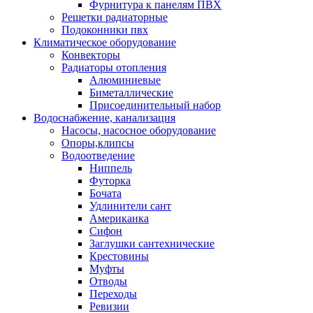
Фурнитура к панелям ПВХ
Решетки радиаторные
Подоконники пвх
Климатическое оборудование
Конвекторы
Радиаторы отопления
Алюминиевые
Биметаллические
Присоединительный набор
Водоснабжение, канализация
Насосы, насосное оборудование
Опоры,клипсы
Водоотведение
Ниппель
Футорка
Бочата
Удлинители сант
Американка
Сифон
Заглушки сантехнические
Крестовины
Муфты
Отводы
Переходы
Ревизии