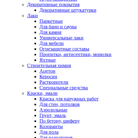
Декоративные покрытия
Декоративные штукатурки
Лаки
Паркетные
Для бани и сауны
Для камня
Универсальные лаки
Для мебели
Огнезащитные составы
Пропитки, антисептики, морилки
Яхтные
Строительная химия
Ацетон
Керосин
Растворители
Специальные средства
Краски, эмали
Краска для наружных работ
Для стен, потолков
Аэрозольные
Грунт, эмаль
По бетону, шиферу
Колоранты
Для пола
Для радиаторов