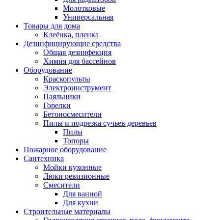
Молотковые
Универсальная
Товары для дома
Клеёнка, пленка
Дезинфицирующие средства
Общая дезинфекция
Химия для бассейнов
Оборудование
Краскопульты
Электроинструмент
Паяльники
Горелки
Бетоносмесители
Пилы и подрезка сучьев деревьев
Пилы
Топоры
Пожарное оборудование
Сантехника
Мойки кухонные
Люки ревизионные
Смесители
Для ванной
Для кухни
Строительные материалы