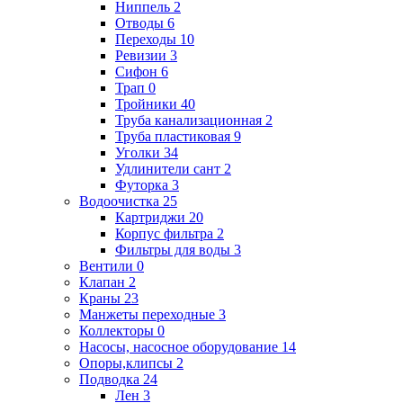
Ниппель
2
Отводы
6
Переходы
10
Ревизии
3
Сифон
6
Трап
0
Тройники
40
Труба канализационная
2
Труба пластиковая
9
Уголки
34
Удлинители сант
2
Футорка
3
Водоочистка
25
Картриджи
20
Корпус фильтра
2
Фильтры для воды
3
Вентили
0
Клапан
2
Краны
23
Манжеты переходные
3
Коллекторы
0
Насосы, насосное оборудование
14
Опоры,клипсы
2
Подводка
24
Лен
3