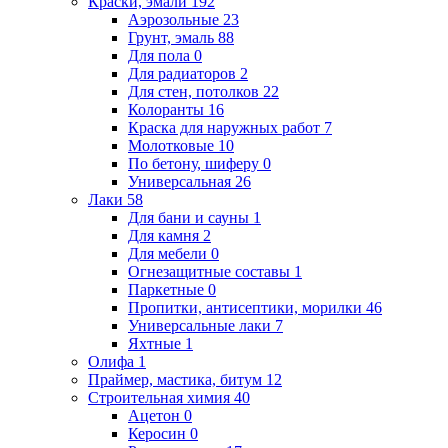
Краски, эмали
192
Аэрозольные
23
Грунт, эмаль
88
Для пола
0
Для радиаторов
2
Для стен, потолков
22
Колоранты
16
Краска для наружных работ
7
Молотковые
10
По бетону, шиферу
0
Универсальная
26
Лаки
58
Для бани и сауны
1
Для камня
2
Для мебели
0
Огнезащитные составы
1
Паркетные
0
Пропитки, антисептики, морилки
46
Универсальные лаки
7
Яхтные
1
Олифа
1
Праймер, мастика, битум
12
Строительная химия
40
Ацетон
0
Керосин
0