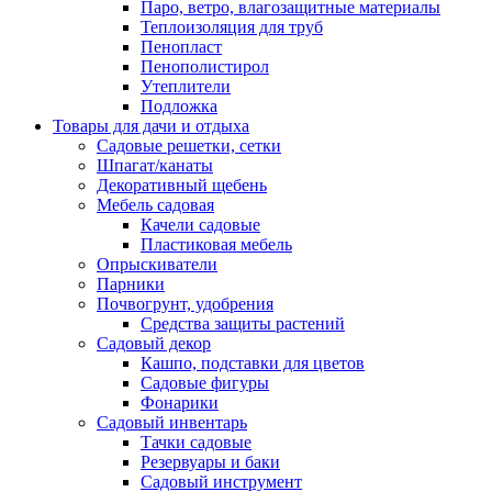
Паро, ветро, влагозащитные материалы
Теплоизоляция для труб
Пенопласт
Пенополистирол
Утеплители
Подложка
Товары для дачи и отдыха
Садовые решетки, сетки
Шпагат/канаты
Декоративный щебень
Мебель садовая
Качели садовые
Пластиковая мебель
Опрыскиватели
Парники
Почвогрунт, удобрения
Средства защиты растений
Садовый декор
Кашпо, подставки для цветов
Садовые фигуры
Фонарики
Садовый инвентарь
Тачки садовые
Резервуары и баки
Садовый инструмент