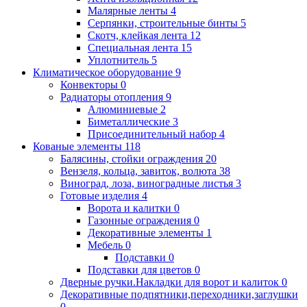
Малярные ленты
4
Серпянки, строительные бинты
5
Скотч, клейкая лента
12
Специальная лента
15
Уплотнитель
5
Климатическое оборудование
9
Конвекторы
0
Радиаторы отопления
9
Алюминиевые
2
Биметаллические
3
Присоединительный набор
4
Кованые элементы
118
Балясины, стойки ограждения
20
Вензеля, кольца, завиток, волюта
38
Виноград, лоза, виноградные листья
3
Готовые изделия
4
Ворота и калитки
0
Газонные ограждения
0
Декоративные элементы
1
Мебель
0
Подставки
0
Подставки для цветов
0
Дверные ручки.Накладки для ворот и калиток
0
Декоративные подпятники,переходники,заглушки
0