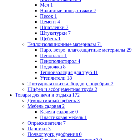
Мел
1
Наливные полы, стяжки
7
Песок
1
Цемент
4
Шпатлевки
7
Штукатурки
7
Щебень
1
Теплоизоляционные материалы
71
Паро, ветро, влагозащитные материалы
29
Пенопласт
1
Пенополистирол
4
Подложка
8
Теплоизоляция для труб
11
Утеплители
18
Тротуарная плитка, бордюр, поребрик
2
Шифер и асбоцементная труба
2
Товары для дачи и отдыха
172
Декоративный щебень
3
Мебель садовая
2
Качели садовые
0
Пластиковая мебель
1
Опрыскиватели
7
Парники
3
Почвогрунт, удобрения
0
Средства защиты растений
0