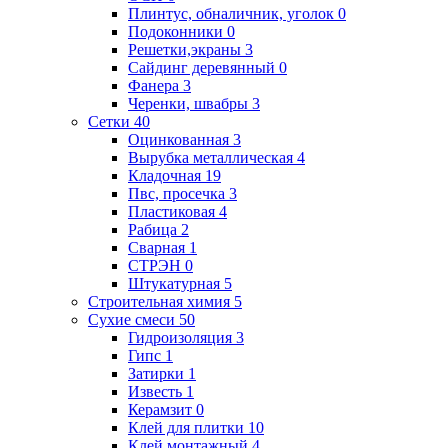
Плинтус, обналичник, уголок
0
Подоконники
0
Решетки,экраны
3
Сайдинг деревянный
0
Фанера
3
Черенки, швабры
3
Сетки
40
Оцинкованная
3
Вырубка металлическая
4
Кладочная
19
Пвс, просечка
3
Пластиковая
4
Рабица
2
Сварная
1
СТРЭН
0
Штукатурная
5
Строительная химия
5
Сухие смеси
50
Гидроизоляция
3
Гипс
1
Затирки
1
Известь
1
Керамзит
0
Клей для плитки
10
Клей монтажный
4