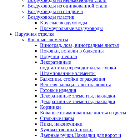
Воздуховоды из нержавеющей стали
Воздуховоды из оцинкованной стали
Воздуховоды из сэндвича
Воздуховоды пластик
Круглые воздуховоды
Прямоугольные воздуховоды
Наружная отделка
Кованые элементы
Виноград, лоза, виноградные листья
Поковки, вставки в балясины
Поручни, перила
Декоративные
подпятники,переходники,заглушки
Штампованные элементы
Балясины, стойки ограждения
Вензеля, кольца, завиток, волюта
Готовые изделия
Декоративные элементы, накладки
Декоративные элементы, накладки
Корзинки
Кованые штампованные листья и цветы
Стальные шары
Пики, наконечники
Художественный прокат
Дверные ручки.Накладки для ворот и