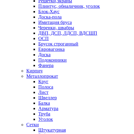
Решетки,экраны
Плинтус, обналичник, уголок
Блок-Хаус
Доска-пола
Имитация бруса
Черенки, швабры
ДВП, ДСП, ЛДСП, ВДСШП
ОСП
Брусок строганный
Евровагонка
Доска
Подоконники
Фанера
Кирпич
Металлопрокат
Круг
Полоса
Лист
Швеллер
Балка
Арматура
Труба
Уголок
Сетки
Штукатурная