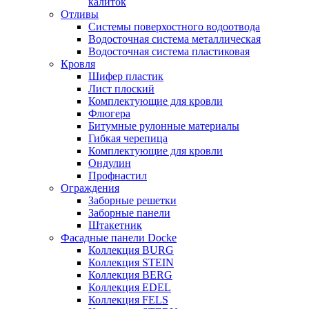
калиток
Отливы
Системы поверхостного водоотвода
Водосточная система металлическая
Водосточная система пластиковая
Кровля
Шифер пластик
Лист плоский
Комплектующие для кровли
Флюгера
Битумные рулонные материалы
Гибкая черепица
Комплектующие для кровли
Ондулин
Профнастил
Ограждения
Заборные решетки
Заборные панели
Штакетник
Фасадные панели Docke
Коллекция BURG
Коллекция STEIN
Коллекция BERG
Коллекция EDEL
Коллекция FELS