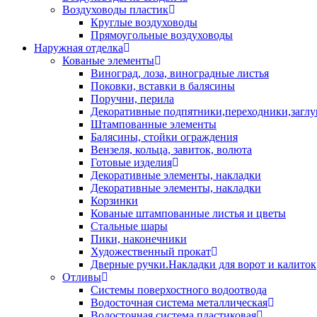
Воздуховоды пластик
Круглые воздуховоды
Прямоугольные воздуховоды
Наружная отделка
Кованые элементы
Виноград, лоза, виноградные листья
Поковки, вставки в балясины
Поручни, перила
Декоративные подпятники,переходники,загл
Штампованные элементы
Балясины, стойки ограждения
Вензеля, кольца, завиток, волюта
Готовые изделия
Декоративные элементы, накладки
Декоративные элементы, накладки
Корзинки
Кованые штампованные листья и цветы
Стальные шары
Пики, наконечники
Художественный прокат
Дверные ручки.Накладки для ворот и калиток
Отливы
Системы поверхостного водоотвода
Водосточная система металлическая
Водосточная система пластиковая