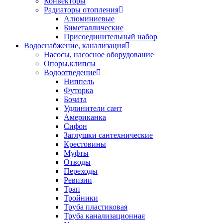
Конвекторы
Радиаторы отопления
Алюминиевые
Биметаллические
Присоединительный набор
Водоснабжение, канализация
Насосы, насосное оборудование
Опоры,клипсы
Водоотведение
Ниппель
Футорка
Бочата
Удлинители сант
Американка
Сифон
Заглушки сантехнические
Крестовины
Муфты
Отводы
Переходы
Ревизии
Трап
Тройники
Труба пластиковая
Труба канализационная