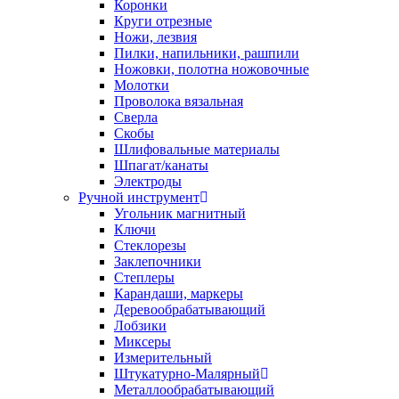
Коронки
Круги отрезные
Ножи, лезвия
Пилки, напильники, рашпили
Ножовки, полотна ножовочные
Молотки
Проволока вязальная
Сверла
Скобы
Шлифовальные материалы
Шпагат/канаты
Электроды
Ручной инструмент
Угольник магнитный
Ключи
Стеклорезы
Заклепочники
Степлеры
Карандаши, маркеры
Деревообрабатывающий
Лобзики
Миксеры
Измерительный
Штукатурно-Малярный
Металлообрабатывающий