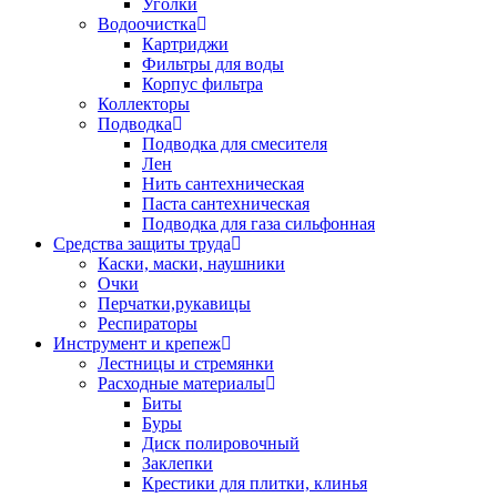
Уголки
Водоочистка
Картриджи
Фильтры для воды
Корпус фильтра
Коллекторы
Подводка
Подводка для смесителя
Лен
Нить сантехническая
Паста сантехническая
Подводка для газа сильфонная
Средства защиты труда
Каски, маски, наушники
Очки
Перчатки,рукавицы
Респираторы
Инструмент и крепеж
Лестницы и стремянки
Расходные материалы
Биты
Буры
Диск полировочный
Заклепки
Крестики для плитки, клинья