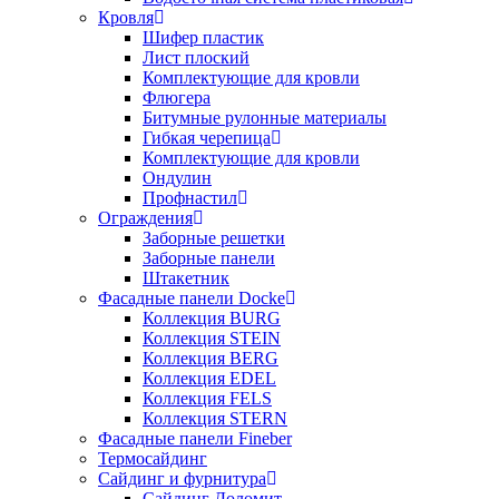
Кровля
Шифер пластик
Лист плоский
Комплектующие для кровли
Флюгера
Битумные рулонные материалы
Гибкая черепица
Комплектующие для кровли
Ондулин
Профнастил
Ограждения
Заборные решетки
Заборные панели
Штакетник
Фасадные панели Docke
Коллекция BURG
Коллекция STEIN
Коллекция BERG
Коллекция EDEL
Коллекция FELS
Коллекция STERN
Фасадные панели Fineber
Термосайдинг
Сайдинг и фурнитура
Сайдинг Доломит