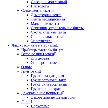
Слесарно монтажный
Пистолеты
Сетки,ленты,скотч
Демпферная лента
Лента изоляционная
Малярные ленты
Серпянки, строительные бинты
Скотч, клейкая лента
Специальная лента
Уплотнитель
Лакокрасочные материалы
Праймер, мастика, битум
Готовые шпатлевки
Для дерева
Универсальные
Олифа
Грунтовки
Грунтовка фасадная
Грунт бетоноконтакт
Грунт универсальный
Грунт-концентрат
Декоративные покрытия
Декоративные штукатурки
Лаки
Паркетные