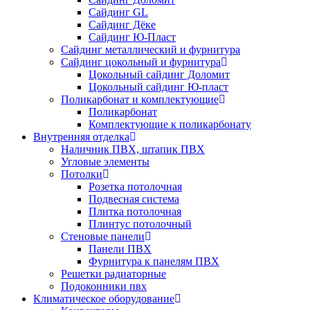
Сайдинг GL
Сайдинг Дёке
Сайдинг Ю-Пласт
Сайдинг металлический и фурнитура
Сайдинг цокольный и фурнитура
Цокольный сайдинг Доломит
Цокольный сайдинг Ю-пласт
Поликарбонат и комплектующие
Поликарбонат
Комплектующие к поликарбонату
Внутренняя отделка
Наличник ПВХ, штапик ПВХ
Угловые элементы
Потолки
Розетка потолочная
Подвесная система
Плитка потолочная
Плинтус потолочный
Стеновые панели
Панели ПВХ
Фурнитура к панелям ПВХ
Решетки радиаторные
Подоконники пвх
Климатическое оборудование