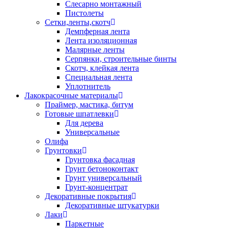
Слесарно монтажный
Пистолеты
Сетки,ленты,скотч
Демпферная лента
Лента изоляционная
Малярные ленты
Серпянки, строительные бинты
Скотч, клейкая лента
Специальная лента
Уплотнитель
Лакокрасочные материалы
Праймер, мастика, битум
Готовые шпатлевки
Для дерева
Универсальные
Олифа
Грунтовки
Грунтовка фасадная
Грунт бетоноконтакт
Грунт универсальный
Грунт-концентрат
Декоративные покрытия
Декоративные штукатурки
Лаки
Паркетные