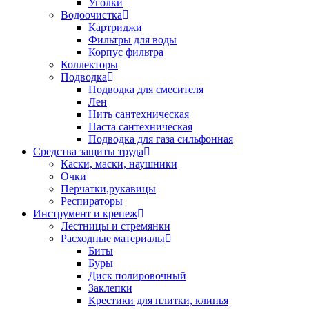
Уголки
Водоочистка
Картриджи
Фильтры для воды
Корпус фильтра
Коллекторы
Подводка
Подводка для смесителя
Лен
Нить сантехническая
Паста сантехническая
Подводка для газа сильфонная
Средства защиты труда
Каски, маски, наушники
Очки
Перчатки,рукавицы
Респираторы
Инструмент и крепеж
Лестницы и стремянки
Расходные материалы
Биты
Буры
Диск полировочный
Заклепки
Крестики для плитки, клинья