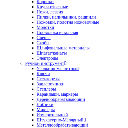
Коронки
Круги отрезные
Ножи, лезвия
Пилки, напильники, рашпили
Ножовки, полотна ножовочные
Молотки
Проволока вязальная
Сверла
Скобы
Шлифовальные материалы
Шпагат/канаты
Электроды
Ручной инструмент
Угольник магнитный
Ключи
Стеклорезы
Заклепочники
Степлеры
Карандаши, маркеры
Деревообрабатывающий
Лобзики
Миксеры
Измерительный
Штукатурно-Малярный
Металлообрабатывающий