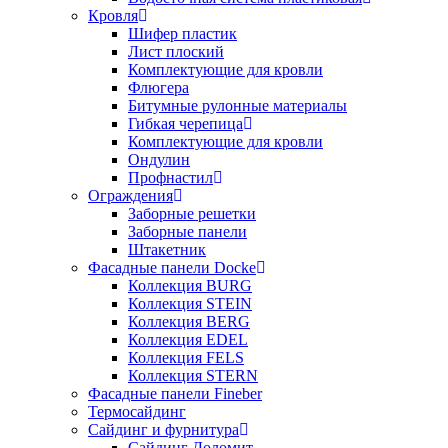
Кровля
Шифер пластик
Лист плоский
Комплектующие для кровли
Флюгера
Битумные рулонные материалы
Гибкая черепица
Комплектующие для кровли
Ондулин
Профнастил
Ограждения
Заборные решетки
Заборные панели
Штакетник
Фасадные панели Docke
Коллекция BURG
Коллекция STEIN
Коллекция BERG
Коллекция EDEL
Коллекция FELS
Коллекция STERN
Фасадные панели Fineber
Термосайдинг
Сайдинг и фурнитура
Сайдинг Доломит