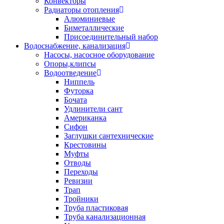
Конвекторы
Радиаторы отопления
Алюминиевые
Биметаллические
Присоединительный набор
Водоснабжение, канализация
Насосы, насосное оборудование
Опоры,клипсы
Водоотведение
Ниппель
Футорка
Бочата
Удлинители сант
Американка
Сифон
Заглушки сантехнические
Крестовины
Муфты
Отводы
Переходы
Ревизии
Трап
Тройники
Труба пластиковая
Труба канализационная