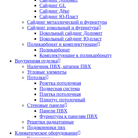
Сайдинг GL
Сайдинг Дёке
Сайдинг Ю-Пласт
Сайдинг металлический и фурнитура
Сайдинг цокольный и фурнитура
Цокольный сайдинг Доломит
Цокольный сайдинг Ю-пласт
Поликарбонат и комплектующие
Поликарбонат
Комплектующие к поликарбонату
Внутренняя отделка
Наличник ПВХ, штапик ПВХ
Угловые элементы
Потолки
Розетка потолочная
Подвесная система
Плитка потолочная
Плинтус потолочный
Стеновые панели
Панели ПВХ
Фурнитура к панелям ПВХ
Решетки радиаторные
Подоконники пвх
Климатическое оборудование