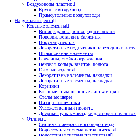
Воздуховоды пластик
Круглые воздуховоды
Прямоугольные воздуховоды
Наружная отделка
Кованые элементы
Виноград, лоза, виноградные листья
Поковки, вставки в балясины
Поручни, перила
Декоративные подпятники,переходники,загл
Штампованные элементы
Балясины, стойки ограждения
Вензеля, кольца, завиток, волюта
Готовые изделия
Декоративные элементы, накладки
Декоративные элементы, накладки
Корзинки
Кованые штампованные листья и цветы
Стальные шары
Пики, наконечники
Художественный прокат
Дверные ручки.Накладки для ворот и калиток
Отливы
Системы поверхостного водоотвода
Водосточная система металлическая
Водосточная система пластиковая