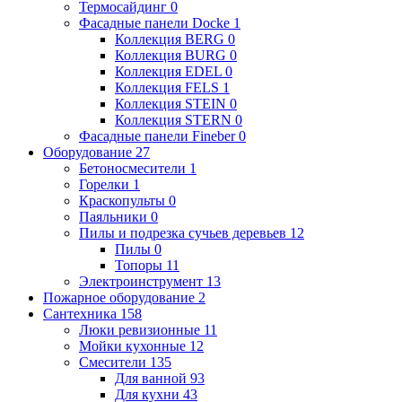
Термосайдинг
0
Фасадные панели Docke
1
Коллекция BERG
0
Коллекция BURG
0
Коллекция EDEL
0
Коллекция FELS
1
Коллекция STEIN
0
Коллекция STERN
0
Фасадные панели Fineber
0
Оборудование
27
Бетоносмесители
1
Горелки
1
Краскопульты
0
Паяльники
0
Пилы и подрезка сучьев деревьев
12
Пилы
0
Топоры
11
Электроинструмент
13
Пожарное оборудование
2
Сантехника
158
Люки ревизионные
11
Мойки кухонные
12
Смесители
135
Для ванной
93
Для кухни
43