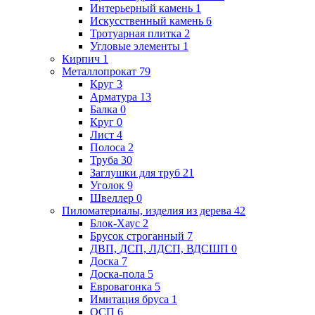
Интерьерный камень
1
Искусственный камень
6
Тротуарная плитка
2
Угловые элементы
1
Кирпич
1
Металлопрокат
79
Круг
3
Арматура
13
Балка
0
Круг
0
Лист
4
Полоса
2
Труба
30
Заглушки для труб
21
Уголок
9
Швеллер
0
Пиломатериалы, изделия из дерева
42
Блок-Хаус
2
Брусок строганный
7
ДВП, ДСП, ЛДСП, ВДСШП
0
Доска
7
Доска-пола
5
Евровагонка
5
Имитация бруса
1
ОСП
6