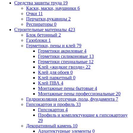
Средства защиты труда
19
Каски, маски, наушники
6
Очки
11
Перчатки,рукавицы
2
Респираторы
0
Строительные материалы
423
Блок бетонный
2
Газоблоки
1
Герметики, пены и клей
79
Герметики акриловые
4
Герметики силиконовые
13
Герметики специальные
12
Клей «жидкие гвозди»
22
Клей для обоев
0
Клей паркетный
0
Клей ПВА
4
Монтажные пены бытовые
4
Монтажные пены профессиональные
20
Гидроизоляция отсечная, пола, фундамента
7
Гипсокартон и профиль
33
Гипсокартон
4
Профиль и комплектующие к гипсокартону
29
Декоративный камень
10
Архитектурные элементы
0