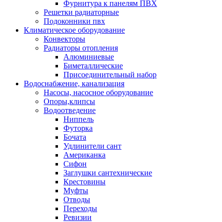
Фурнитура к панелям ПВХ
Решетки радиаторные
Подоконники пвх
Климатическое оборудование
Конвекторы
Радиаторы отопления
Алюминиевые
Биметаллические
Присоединительный набор
Водоснабжение, канализация
Насосы, насосное оборудование
Опоры,клипсы
Водоотведение
Ниппель
Футорка
Бочата
Удлинители сант
Американка
Сифон
Заглушки сантехнические
Крестовины
Муфты
Отводы
Переходы
Ревизии