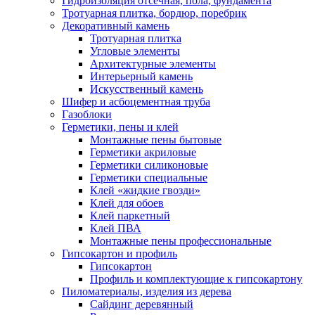
Гидроизоляция отсечная, пола, фундамента
Тротуарная плитка, бордюр, поребрик
Декоративный камень
Тротуарная плитка
Угловые элементы
Архитектурные элементы
Интерьерный камень
Искусственный камень
Шифер и асбоцементная труба
Газоблоки
Герметики, пены и клей
Монтажные пены бытовые
Герметики акриловые
Герметики силиконовые
Герметики специальные
Клей «жидкие гвозди»
Клей для обоев
Клей паркетный
Клей ПВА
Монтажные пены профессиональные
Гипсокартон и профиль
Гипсокартон
Профиль и комплектующие к гипсокартону
Пиломатериалы, изделия из дерева
Сайдинг деревянный