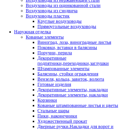
Воздуховоды из нержавеющей стали
Воздуховоды из оцинкованной стали
Воздуховоды из сэндвича
Воздуховоды пластик
Круглые воздуховоды
Прямоугольные воздуховоды
Наружная отделка
Кованые элементы
Виноград, лоза, виноградные листья
Поковки, вставки в балясины
Поручни, перила
Декоративные
подпятники,переходники,заглушки
Штампованные элементы
Балясины, стойки ограждения
Вензеля, кольца, завиток, волюта
Готовые изделия
Декоративные элементы, накладки
Декоративные элементы, накладки
Корзинки
Кованые штампованные листья и цветы
Стальные шары
Пики, наконечники
Художественный прокат
Дверные ручки.Накладки для ворот и