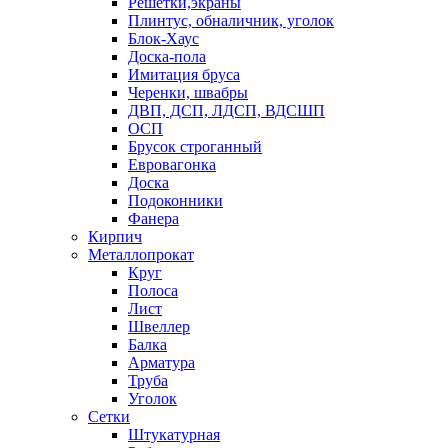
Решетки,экраны
Плинтус, обналичник, уголок
Блок-Хаус
Доска-пола
Имитация бруса
Черенки, швабры
ДВП, ДСП, ЛДСП, ВДСШП
ОСП
Брусок строганный
Евровагонка
Доска
Подоконники
Фанера
Кирпич
Металлопрокат
Круг
Полоса
Лист
Швеллер
Балка
Арматура
Труба
Уголок
Сетки
Штукатурная