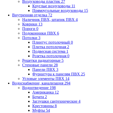
Воздуховоды пластик
27
Круглые воздуховоды
11
Прямоугольные воздуховоды
15
Внутренняя отделка
72
Наличник ПВХ, штапик ПВХ
4
Коврики
13
Пороги
0
Подоконники ПВХ
6
Потолки
3
Плинтус потолочный
0
Плитка потолочная
2
Подвесная система
1
Розетка потолочная
0
Решетки радиаторные
5
Стеновые панели
28
Панели ПВХ
3
Фурнитура к панелям ПВХ
25
Угловые элементы ПВХ
14
Водоснабжение, канализация
294
Водоотведение
198
Американка
12
Бочата
2
Заглушки сантехнические
4
Крестовины
8
Муфты
54