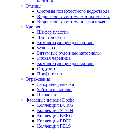
калиток
Отливы
Системы поверхостного водоотвода
Водосточная система металлическая
Водосточная система пластиковая
Кровля
Шифер пластик
Лист плоский
Комплектующие для кровли
Флюгера
Битумные рулонные материалы
Гибкая черепица
Комплектующие для кровли
Ондулин
Профнастил
Ограждения
Заборные решетки
Заборные панели
Штакетник
Фасадные панели Docke
Коллекция BURG
Коллекция STEIN
Коллекция BERG
Коллекция EDEL
Коллекция FELS