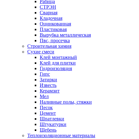
Рабица
СТРЭН
Сварная
Кладочная
Оцинкованная
Пластиковая
Вырубка металлическая
Пвс, просечка
Строительная химия
Сухие смеси
Клей монтажный
Клей для плитки
Гидроизоляция
Гипс
Затирки
Известь
Керамзит
Мел
Наливные полы, стяжки
Песок
Цемент
Шпатлевки
Штукатурки
Щебень
Теплоизоляционные материалы