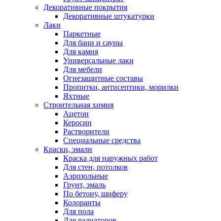
Декоративные покрытия
Декоративные штукатурки
Лаки
Паркетные
Для бани и сауны
Для камня
Универсальные лаки
Для мебели
Огнезащитные составы
Пропитки, антисептики, морилки
Яхтные
Строительная химия
Ацетон
Керосин
Растворители
Специальные средства
Краски, эмали
Краска для наружных работ
Для стен, потолков
Аэрозольные
Грунт, эмаль
По бетону, шиферу
Колоранты
Для пола
Для радиаторов