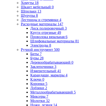
Хомуты
18
Шкант мебельный
0
Шпильки
13
Шурупы
8
Лестницы и стремянки
4
Расходные материалы
147
Диск полировочный
3
Круги отрезные
49
Проволока вязальная
6
Шлифовальные материалы
81
Электроды
8
Ручной инструмент
500
Биты
7
Буры
28
Деревообрабатывающий
0
Заклепочники
3
Измерительный
41
Карандаши, маркеры
4
Ключи
0
Коронки
5
Лобзики
2
Металлообрабатывающий
5
Миксеры
7
Молотки
32
Ножи, лезвия
14