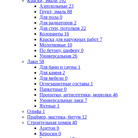
Краски, эмали
192
Аэрозольные
23
Грунт, эмаль
88
Для пола
0
Для радиаторов
2
Для стен, потолков
22
Колоранты
16
Краска для наружных работ
7
Молотковые
10
По бетону, шиферу
0
Универсальная
26
Лаки
58
Для бани и сауны
1
Для камня
2
Для мебели
0
Огнезащитные составы
1
Паркетные
0
Пропитки, антисептики, морилки
46
Универсальные лаки
7
Яхтные
1
Олифа
1
Праймер, мастика, битум
12
Строительная химия
40
Ацетон
0
Керосин
0