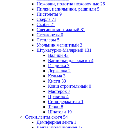
Ножовки, полотна ножовочные
26
Пилки, напильники, рашпили
5
Пистолеты
9
Сверла
71
Скобы
21
Слесарно монтажный
81
Стеклорезы
0
Степлеры
5
Угольник магнитный
3
Штукатурно-Малярный
131
Валики
43
Ванночки для краски
4
Гладилка
3
Держалка
2
Кельма
3
Кисти
33
Ковш строительный
0
Мастерок
7
Правило
4
Сеткодержатели
1
Терки
8
Шпатели
19
Сетки,ленты,скотч
54
Демпферная лента
1
Лента изоляционная
12