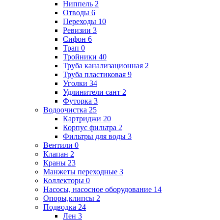
Ниппель
2
Отводы
6
Переходы
10
Ревизии
3
Сифон
6
Трап
0
Тройники
40
Труба канализационная
2
Труба пластиковая
9
Уголки
34
Удлинители сант
2
Футорка
3
Водоочистка
25
Картриджи
20
Корпус фильтра
2
Фильтры для воды
3
Вентили
0
Клапан
2
Краны
23
Манжеты переходные
3
Коллекторы
0
Насосы, насосное оборудование
14
Опоры,клипсы
2
Подводка
24
Лен
3