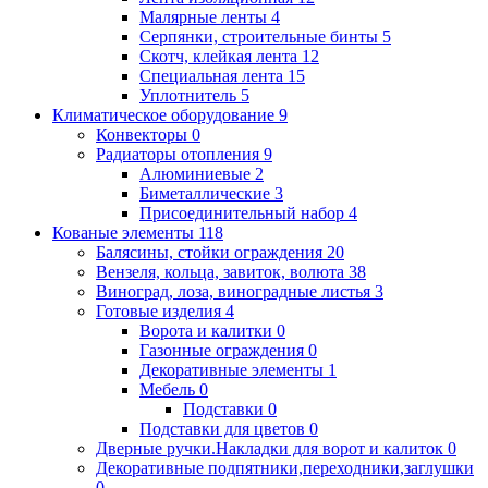
Малярные ленты
4
Серпянки, строительные бинты
5
Скотч, клейкая лента
12
Специальная лента
15
Уплотнитель
5
Климатическое оборудование
9
Конвекторы
0
Радиаторы отопления
9
Алюминиевые
2
Биметаллические
3
Присоединительный набор
4
Кованые элементы
118
Балясины, стойки ограждения
20
Вензеля, кольца, завиток, волюта
38
Виноград, лоза, виноградные листья
3
Готовые изделия
4
Ворота и калитки
0
Газонные ограждения
0
Декоративные элементы
1
Мебель
0
Подставки
0
Подставки для цветов
0
Дверные ручки.Накладки для ворот и калиток
0
Декоративные подпятники,переходники,заглушки
0