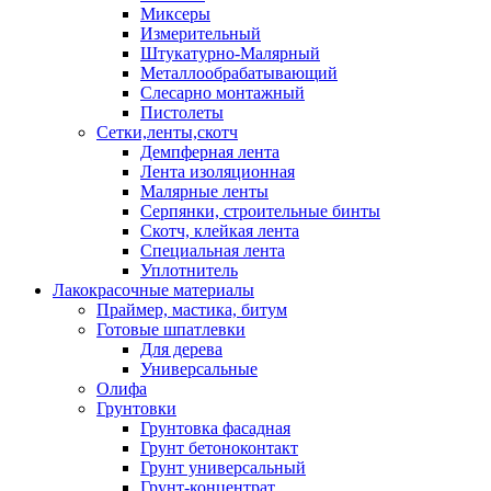
Миксеры
Измерительный
Штукатурно-Малярный
Металлообрабатывающий
Слесарно монтажный
Пистолеты
Сетки,ленты,скотч
Демпферная лента
Лента изоляционная
Малярные ленты
Серпянки, строительные бинты
Скотч, клейкая лента
Специальная лента
Уплотнитель
Лакокрасочные материалы
Праймер, мастика, битум
Готовые шпатлевки
Для дерева
Универсальные
Олифа
Грунтовки
Грунтовка фасадная
Грунт бетоноконтакт
Грунт универсальный
Грунт-концентрат