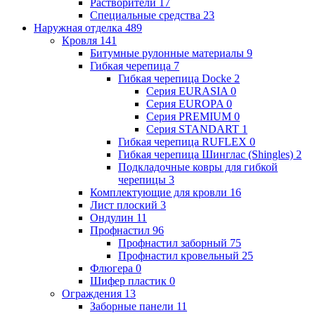
Растворители
17
Специальные средства
23
Наружная отделка
489
Кровля
141
Битумные рулонные материалы
9
Гибкая черепица
7
Гибкая черепица Docke
2
Серия EURASIA
0
Серия EUROPA
0
Серия PREMIUM
0
Серия STANDART
1
Гибкая черепица RUFLEX
0
Гибкая черепица Шинглас (Shingles)
2
Подкладочные ковры для гибкой
черепицы
3
Комплектующие для кровли
16
Лист плоский
3
Ондулин
11
Профнастил
96
Профнастил заборный
75
Профнастил кровельный
25
Флюгера
0
Шифер пластик
0
Ограждения
13
Заборные панели
11