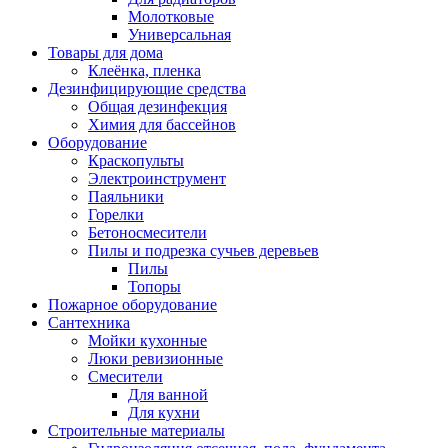
Молотковые
Универсальная
Товары для дома
Клеёнка, пленка
Дезинфицирующие средства
Общая дезинфекция
Химия для бассейнов
Оборудование
Краскопульты
Электроинструмент
Паяльники
Горелки
Бетоносмесители
Пилы и подрезка сучьев деревьев
Пилы
Топоры
Пожарное оборудование
Сантехника
Мойки кухонные
Люки ревизионные
Смесители
Для ванной
Для кухни
Строительные материалы