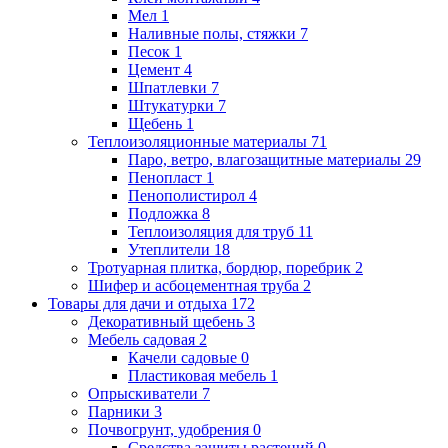
Мел
1
Наливные полы, стяжки
7
Песок
1
Цемент
4
Шпатлевки
7
Штукатурки
7
Щебень
1
Теплоизоляционные материалы
71
Паро, ветро, влагозащитные материалы
29
Пенопласт
1
Пенополистирол
4
Подложка
8
Теплоизоляция для труб
11
Утеплители
18
Тротуарная плитка, бордюр, поребрик
2
Шифер и асбоцементная труба
2
Товары для дачи и отдыха
172
Декоративный щебень
3
Мебель садовая
2
Качели садовые
0
Пластиковая мебель
1
Опрыскиватели
7
Парники
3
Почвогрунт, удобрения
0
Средства защиты растений
0