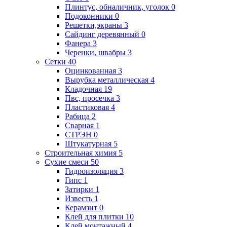
Плинтус, обналичник, уголок
0
Подоконники
0
Решетки,экраны
3
Сайдинг деревянный
0
Фанера
3
Черенки, швабры
3
Сетки
40
Оцинкованная
3
Вырубка металлическая
4
Кладочная
19
Пвс, просечка
3
Пластиковая
4
Рабица
2
Сварная
1
СТРЭН
0
Штукатурная
5
Строительная химия
5
Сухие смеси
50
Гидроизоляция
3
Гипс
1
Затирки
1
Известь
1
Керамзит
0
Клей для плитки
10
Клей монтажный
4