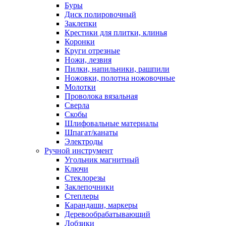
Буры
Диск полировочный
Заклепки
Крестики для плитки, клинья
Коронки
Круги отрезные
Ножи, лезвия
Пилки, напильники, рашпили
Ножовки, полотна ножовочные
Молотки
Проволока вязальная
Сверла
Скобы
Шлифовальные материалы
Шпагат/канаты
Электроды
Ручной инструмент
Угольник магнитный
Ключи
Стеклорезы
Заклепочники
Степлеры
Карандаши, маркеры
Деревообрабатывающий
Лобзики