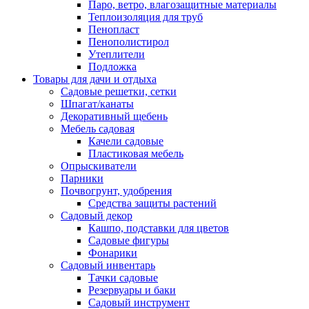
Паро, ветро, влагозащитные материалы
Теплоизоляция для труб
Пенопласт
Пенополистирол
Утеплители
Подложка
Товары для дачи и отдыха
Садовые решетки, сетки
Шпагат/канаты
Декоративный щебень
Мебель садовая
Качели садовые
Пластиковая мебель
Опрыскиватели
Парники
Почвогрунт, удобрения
Средства защиты растений
Садовый декор
Кашпо, подставки для цветов
Садовые фигуры
Фонарики
Садовый инвентарь
Тачки садовые
Резервуары и баки
Садовый инструмент