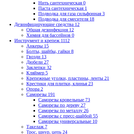
Нить сантехническая
0
Паста сантехническая
1
Подводка для газа сильфонная
3
Подводка для смесителя
18
Дезинфицирующие средства
12
Общая дезинфекция
12
Химия для бассейнов
0
Инструмент и крепеж
1112
Анкеры
15
Болты, шайбы, гайки
8
Гвозди
13
Дюбели
27
Заклепки
32
Кляймер
5
Крепежные уголки, пластины, ленты
21
Крестики для плитки, клинья
23
Опора
2
Саморезы
191
Саморезы кровельные
73
Саморезы по дереву
27
Саморезы по металлу
26
Саморезы с пресс-шайбой
55
Саморезы универсальные
10
Такелаж
7
Трос, шнур, цепь
24