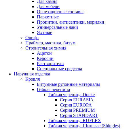
Для камня
Для мебели
Огнезащитные составы
Паркетные
Пропитки, антисептики, морилки
Универсальные лаки
Яхтные
Олифа
Праймер, мастика, битум
Строительная химия
Ацетон
Керосин
Растворители
Специальные средства
Наружная отделка
Кровля
Битумные рулонные материалы
Гибкая черепица
Гибкая черепица Docke
Серия EURASIA
Серия EUROPA
Серия PREMIUM
Серия STANDART
Гибкая черепица RUFLEX
Гибкая черепица Шинглас (Shingles)