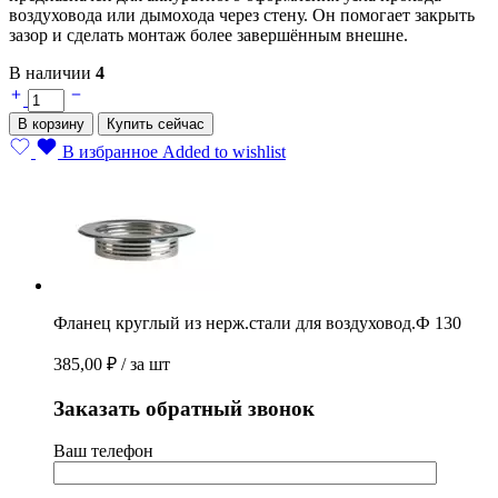
воздуховода или дымохода через стену. Он помогает закрыть
зазор и сделать монтаж более завершённым внешне.
В наличии
4
Фланец
круглый
В корзину
Купить сейчас
из
нерж.стали
В избранное
Added to wishlist
для
воздуховод.Ф
130
quantity
Фланец круглый из нерж.стали для воздуховод.Ф 130
385,00
₽
/ за шт
Заказать обратный звонок
Ваш телефон