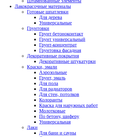
Штампованные элементы
Лакокрасочные материалы
Готовые шпатлевки
Для дерева
Универсальные
Грунтовки
Грунт бетоноконтакт
Грунт универсальный
Грунт-концентрат
Грунтовка фасадная
Декоративные покрытия
Декоративные штукатурки
Краски, эмали
Аэрозольные
Грунт, эмаль
Для пола
Для радиаторов
Для стен, потолков
Колоранты
Краска для наружных работ
Молотковые
По бетону, шиферу
Универсальная
Лаки
Для бани и сауны