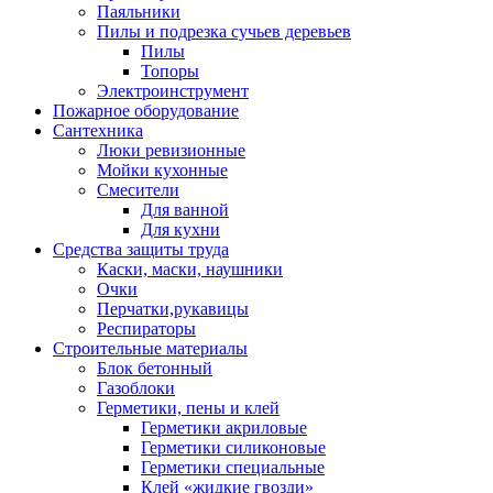
Паяльники
Пилы и подрезка сучьев деревьев
Пилы
Топоры
Электроинструмент
Пожарное оборудование
Сантехника
Люки ревизионные
Мойки кухонные
Смесители
Для ванной
Для кухни
Средства защиты труда
Каски, маски, наушники
Очки
Перчатки,рукавицы
Респираторы
Строительные материалы
Блок бетонный
Газоблоки
Герметики, пены и клей
Герметики акриловые
Герметики силиконовые
Герметики специальные
Клей «жидкие гвозди»