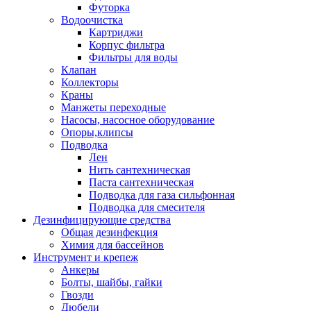
Футорка
Водоочистка
Картриджи
Корпус фильтра
Фильтры для воды
Клапан
Коллекторы
Краны
Манжеты переходные
Насосы, насосное оборудование
Опоры,клипсы
Подводка
Лен
Нить сантехническая
Паста сантехническая
Подводка для газа сильфонная
Подводка для смесителя
Дезинфицирующие средства
Общая дезинфекция
Химия для бассейнов
Инструмент и крепеж
Анкеры
Болты, шайбы, гайки
Гвозди
Дюбели