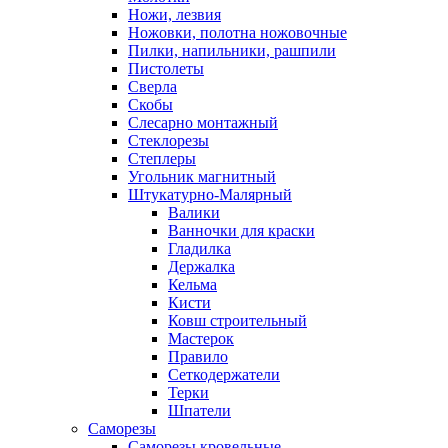
Ножи, лезвия
Ножовки, полотна ножовочные
Пилки, напильники, рашпили
Пистолеты
Сверла
Скобы
Слесарно монтажный
Стеклорезы
Степлеры
Угольник магнитный
Штукатурно-Малярный
Валики
Ванночки для краски
Гладилка
Держалка
Кельма
Кисти
Ковш строительный
Мастерок
Правило
Сеткодержатели
Терки
Шпатели
Саморезы
Саморезы кровельные