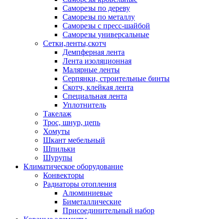
Саморезы по дереву
Саморезы по металлу
Саморезы с пресс-шайбой
Саморезы универсальные
Сетки,ленты,скотч
Демпферная лента
Лента изоляционная
Малярные ленты
Серпянки, строительные бинты
Скотч, клейкая лента
Специальная лента
Уплотнитель
Такелаж
Трос, шнур, цепь
Хомуты
Шкант мебельный
Шпильки
Шурупы
Климатическое оборудование
Конвекторы
Радиаторы отопления
Алюминиевые
Биметаллические
Присоединительный набор