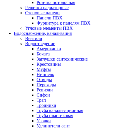
Розетка потолочная
Решетки радиаторные
Стеновые панели
Панели ПВХ
Фурнитура к панелям ПВХ
Угловые элементы ПВХ
Водоснабжение, канализация
Вентили
Водоотведение
Американка
Бочата
Заглушки сантехнические
Крестовины
Муфты
Ниппель
Отводы
Переходы
Ревизии
Сифон
Трап
Тройники
Труба канализационная
Труба пластиковая
Уголки
Удлинители сант