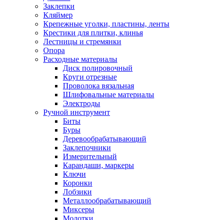
Заклепки
Кляймер
Крепежные уголки, пластины, ленты
Крестики для плитки, клинья
Лестницы и стремянки
Опора
Расходные материалы
Диск полировочный
Круги отрезные
Проволока вязальная
Шлифовальные материалы
Электроды
Ручной инструмент
Биты
Буры
Деревообрабатывающий
Заклепочники
Измерительный
Карандаши, маркеры
Ключи
Коронки
Лобзики
Металлообрабатывающий
Миксеры
Молотки