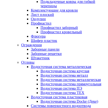
Подкладочные ковры для гибкой
черепицы
Комплектующие для кровли
Лист плоский
Ондулин
Профнастил
Профнастил заборный
Профнастил кровельный
Флюгера
Шифер пластик
Ограждения
Заборные панели
Заборные решетки
Штакетник
Отливы
Водосточная система металлическая
Водосточная система круглая
Водосточная система металл
Водосточная система металлическая
Водосточная система прямоугольная
Водосточная система ПЭ
Водосточная система ТЕХ
Водосточная система пластиковая
Водосточная система Docke (Деке)
Системы поверхостного водоотвода