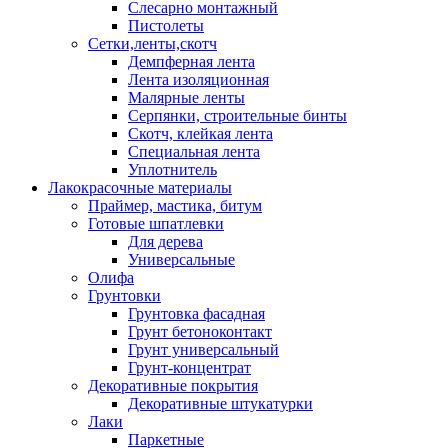
Слесарно монтажный
Пистолеты
Сетки,ленты,скотч
Демпферная лента
Лента изоляционная
Малярные ленты
Серпянки, строительные бинты
Скотч, клейкая лента
Специальная лента
Уплотнитель
Лакокрасочные материалы
Праймер, мастика, битум
Готовые шпатлевки
Для дерева
Универсальные
Олифа
Грунтовки
Грунтовка фасадная
Грунт бетоноконтакт
Грунт универсальный
Грунт-концентрат
Декоративные покрытия
Декоративные штукатурки
Лаки
Паркетные