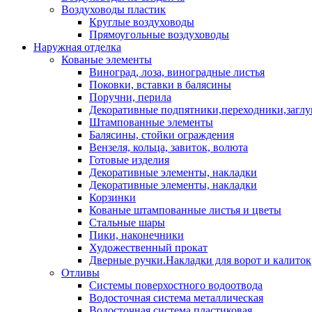
Воздуховоды пластик
Круглые воздуховоды
Прямоугольные воздуховоды
Наружная отделка
Кованые элементы
Виноград, лоза, виноградные листья
Поковки, вставки в балясины
Поручни, перила
Декоративные подпятники,переходники,загл
Штампованные элементы
Балясины, стойки ограждения
Вензеля, кольца, завиток, волюта
Готовые изделия
Декоративные элементы, накладки
Декоративные элементы, накладки
Корзинки
Кованые штампованные листья и цветы
Стальные шары
Пики, наконечники
Художественный прокат
Дверные ручки.Накладки для ворот и калиток
Отливы
Системы поверхостного водоотвода
Водосточная система металлическая
Водосточная система пластиковая