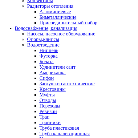
Конвекторы
Радиаторы отопления
Алюминиевые
Биметаллические
Присоединительный набор
Водоснабжение, канализация
Насосы, насосное оборудование
Опоры,клипсы
Водоотведение
Ниппель
Футорка
Бочата
Удлинители сант
Американка
Сифон
Заглушки сантехнические
Крестовины
Муфты
Отводы
Переходы
Ревизии
Трап
Тройники
Труба пластиковая
Труба канализационная