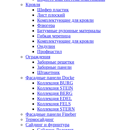
Кровля
Шифер пластик
Лист плоский
Комплектующие для кровли
Флюгера
Битумные рулонные материалы
Гибкая черепица
Комплектующие для кровли
Ондулин
Профнастил
Ограждения
Заборные решетки
Заборные панели
Штакетник
Фасадные панели Docke
Коллекция BURG
Коллекция STEIN
Коллекция BERG
Коллекция EDEL
Коллекция FELS
Коллекция STERN
Фасадные панели Fineber
Термосайдинг
Сайдинг и фурнитура
Сайдинг Доломит