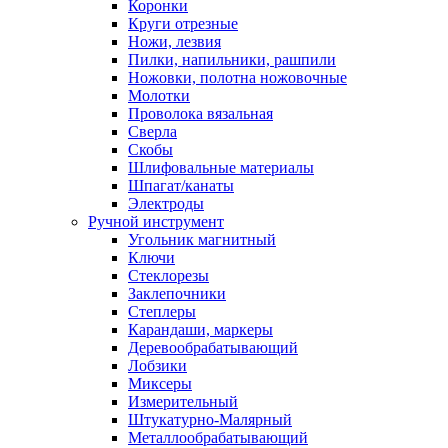
Коронки
Круги отрезные
Ножи, лезвия
Пилки, напильники, рашпили
Ножовки, полотна ножовочные
Молотки
Проволока вязальная
Сверла
Скобы
Шлифовальные материалы
Шпагат/канаты
Электроды
Ручной инструмент
Угольник магнитный
Ключи
Стеклорезы
Заклепочники
Степлеры
Карандаши, маркеры
Деревообрабатывающий
Лобзики
Миксеры
Измерительный
Штукатурно-Малярный
Металлообрабатывающий