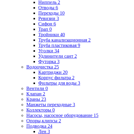
Ниппель
2
Отводы
6
Переходы
10
Ревизии
3
Сифон
6
Трап
0
Тройники
40
Труба канализационная
2
Труба пластиковая
9
Уголки
34
Удлинители сант
2
Футорка
3
Водоочистка
25
Картриджи
20
Корпус фильтра
2
Фильтры для воды
3
Вентили
0
Клапан
2
Краны
23
Манжеты переходные
3
Коллекторы
0
Насосы, насосное оборудование
15
Опоры,клипсы
2
Подводка
24
Лен
3