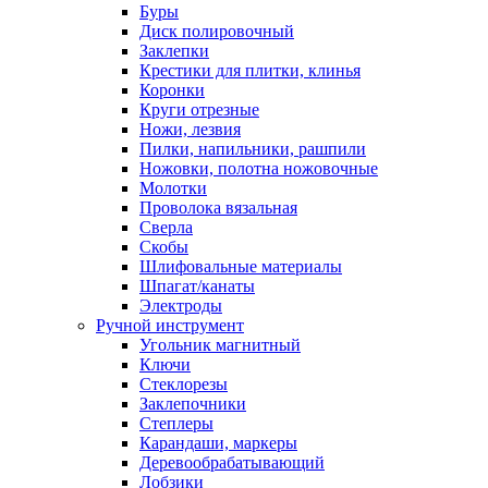
Буры
Диск полировочный
Заклепки
Крестики для плитки, клинья
Коронки
Круги отрезные
Ножи, лезвия
Пилки, напильники, рашпили
Ножовки, полотна ножовочные
Молотки
Проволока вязальная
Сверла
Скобы
Шлифовальные материалы
Шпагат/канаты
Электроды
Ручной инструмент
Угольник магнитный
Ключи
Стеклорезы
Заклепочники
Степлеры
Карандаши, маркеры
Деревообрабатывающий
Лобзики