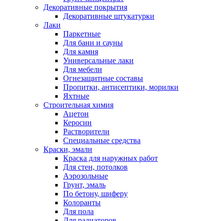
Декоративные покрытия
Декоративные штукатурки
Лаки
Паркетные
Для бани и сауны
Для камня
Универсальные лаки
Для мебели
Огнезащитные составы
Пропитки, антисептики, морилки
Яхтные
Строительная химия
Ацетон
Керосин
Растворители
Специальные средства
Краски, эмали
Краска для наружных работ
Для стен, потолков
Аэрозольные
Грунт, эмаль
По бетону, шиферу
Колоранты
Для пола
Для радиаторов