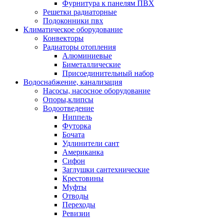
Фурнитура к панелям ПВХ
Решетки радиаторные
Подоконники пвх
Климатическое оборудование
Конвекторы
Радиаторы отопления
Алюминиевые
Биметаллические
Присоединительный набор
Водоснабжение, канализация
Насосы, насосное оборудование
Опоры,клипсы
Водоотведение
Ниппель
Футорка
Бочата
Удлинители сант
Американка
Сифон
Заглушки сантехнические
Крестовины
Муфты
Отводы
Переходы
Ревизии