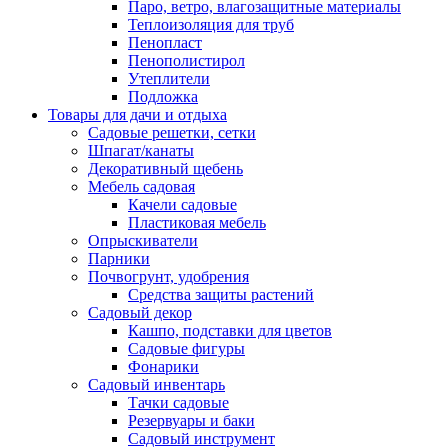
Паро, ветро, влагозащитные материалы
Теплоизоляция для труб
Пенопласт
Пенополистирол
Утеплители
Подложка
Товары для дачи и отдыха
Садовые решетки, сетки
Шпагат/канаты
Декоративный щебень
Мебель садовая
Качели садовые
Пластиковая мебель
Опрыскиватели
Парники
Почвогрунт, удобрения
Средства защиты растений
Садовый декор
Кашпо, подставки для цветов
Садовые фигуры
Фонарики
Садовый инвентарь
Тачки садовые
Резервуары и баки
Садовый инструмент