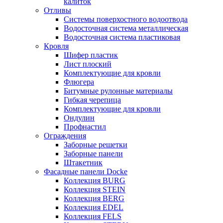
калиток
Отливы
Системы поверхостного водоотвода
Водосточная система металлическая
Водосточная система пластиковая
Кровля
Шифер пластик
Лист плоский
Комплектующие для кровли
Флюгера
Битумные рулонные материалы
Гибкая черепица
Комплектующие для кровли
Ондулин
Профнастил
Ограждения
Заборные решетки
Заборные панели
Штакетник
Фасадные панели Docke
Коллекция BURG
Коллекция STEIN
Коллекция BERG
Коллекция EDEL
Коллекция FELS