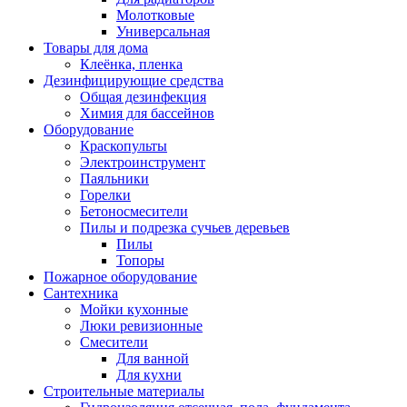
Молотковые
Универсальная
Товары для дома
Клеёнка, пленка
Дезинфицирующие средства
Общая дезинфекция
Химия для бассейнов
Оборудование
Краскопульты
Электроинструмент
Паяльники
Горелки
Бетоносмесители
Пилы и подрезка сучьев деревьев
Пилы
Топоры
Пожарное оборудование
Сантехника
Мойки кухонные
Люки ревизионные
Смесители
Для ванной
Для кухни
Строительные материалы