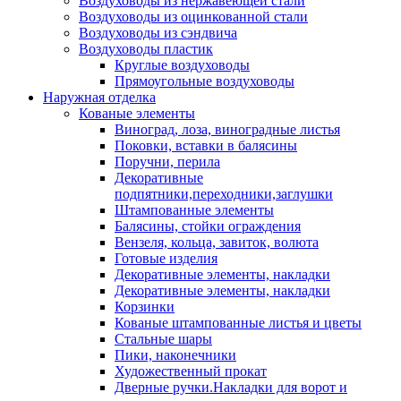
Воздуховоды из нержавеющей стали
Воздуховоды из оцинкованной стали
Воздуховоды из сэндвича
Воздуховоды пластик
Круглые воздуховоды
Прямоугольные воздуховоды
Наружная отделка
Кованые элементы
Виноград, лоза, виноградные листья
Поковки, вставки в балясины
Поручни, перила
Декоративные
подпятники,переходники,заглушки
Штампованные элементы
Балясины, стойки ограждения
Вензеля, кольца, завиток, волюта
Готовые изделия
Декоративные элементы, накладки
Декоративные элементы, накладки
Корзинки
Кованые штампованные листья и цветы
Стальные шары
Пики, наконечники
Художественный прокат
Дверные ручки.Накладки для ворот и