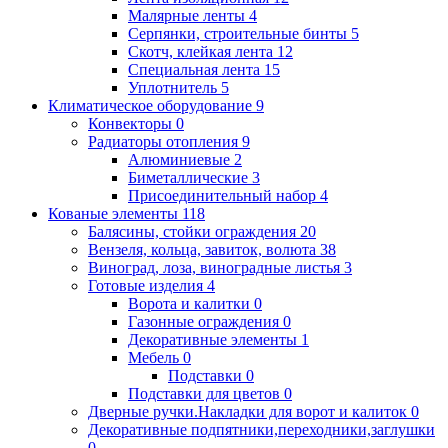
Малярные ленты
4
Серпянки, строительные бинты
5
Скотч, клейкая лента
12
Специальная лента
15
Уплотнитель
5
Климатическое оборудование
9
Конвекторы
0
Радиаторы отопления
9
Алюминиевые
2
Биметаллические
3
Присоединительный набор
4
Кованые элементы
118
Балясины, стойки ограждения
20
Вензеля, кольца, завиток, волюта
38
Виноград, лоза, виноградные листья
3
Готовые изделия
4
Ворота и калитки
0
Газонные ограждения
0
Декоративные элементы
1
Мебель
0
Подставки
0
Подставки для цветов
0
Дверные ручки.Накладки для ворот и калиток
0
Декоративные подпятники,переходники,заглушки
0