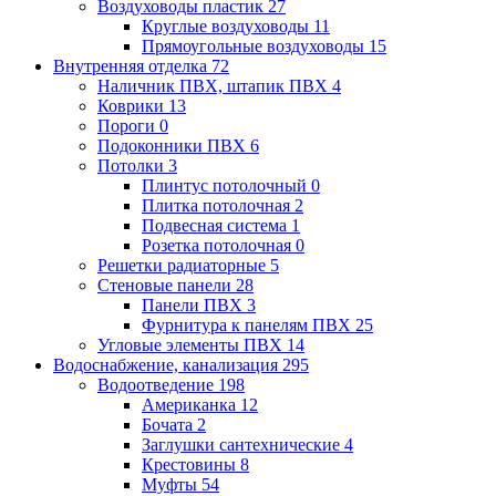
Воздуховоды пластик
27
Круглые воздуховоды
11
Прямоугольные воздуховоды
15
Внутренняя отделка
72
Наличник ПВХ, штапик ПВХ
4
Коврики
13
Пороги
0
Подоконники ПВХ
6
Потолки
3
Плинтус потолочный
0
Плитка потолочная
2
Подвесная система
1
Розетка потолочная
0
Решетки радиаторные
5
Стеновые панели
28
Панели ПВХ
3
Фурнитура к панелям ПВХ
25
Угловые элементы ПВХ
14
Водоснабжение, канализация
295
Водоотведение
198
Американка
12
Бочата
2
Заглушки сантехнические
4
Крестовины
8
Муфты
54