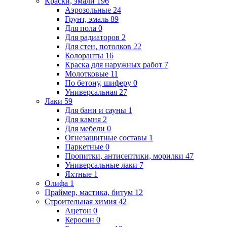
Краски, эмали
196
Аэрозольные
24
Грунт, эмаль
89
Для пола
0
Для радиаторов
2
Для стен, потолков
22
Колоранты
16
Краска для наружных работ
7
Молотковые
11
По бетону, шиферу
0
Универсальная
27
Лаки
59
Для бани и сауны
1
Для камня
2
Для мебели
0
Огнезащитные составы
1
Паркетные
0
Пропитки, антисептики, морилки
47
Универсальные лаки
7
Яхтные
1
Олифа
1
Праймер, мастика, битум
12
Строительная химия
42
Ацетон
0
Керосин
0