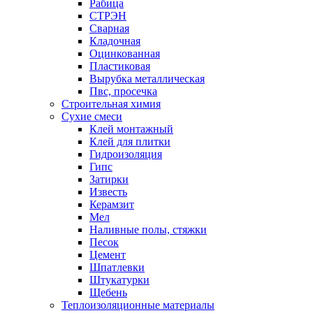
Рабица
СТРЭН
Сварная
Кладочная
Оцинкованная
Пластиковая
Вырубка металлическая
Пвс, просечка
Строительная химия
Сухие смеси
Клей монтажный
Клей для плитки
Гидроизоляция
Гипс
Затирки
Известь
Керамзит
Мел
Наливные полы, стяжки
Песок
Цемент
Шпатлевки
Штукатурки
Щебень
Теплоизоляционные материалы