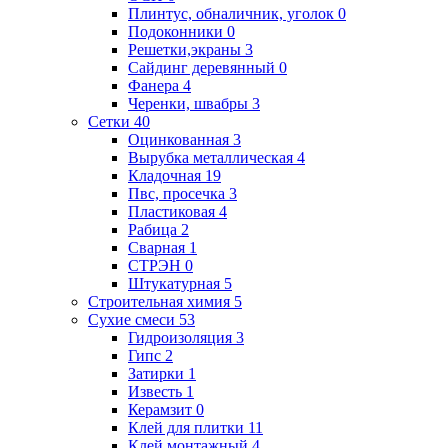
Плинтус, обналичник, уголок
0
Подоконники
0
Решетки,экраны
3
Сайдинг деревянный
0
Фанера
4
Черенки, швабры
3
Сетки
40
Оцинкованная
3
Вырубка металлическая
4
Кладочная
19
Пвс, просечка
3
Пластиковая
4
Рабица
2
Сварная
1
СТРЭН
0
Штукатурная
5
Строительная химия
5
Сухие смеси
53
Гидроизоляция
3
Гипс
2
Затирки
1
Известь
1
Керамзит
0
Клей для плитки
11
Клей монтажный
4