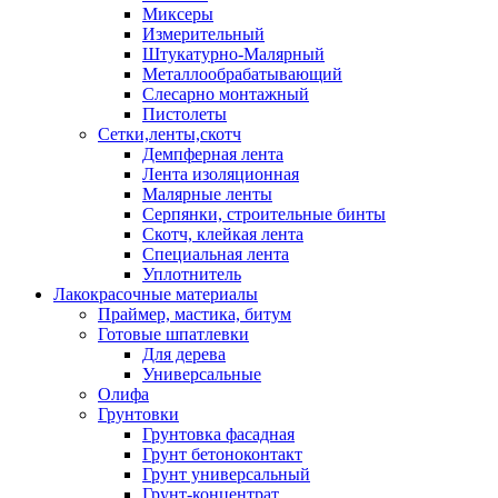
Миксеры
Измерительный
Штукатурно-Малярный
Металлообрабатывающий
Слесарно монтажный
Пистолеты
Сетки,ленты,скотч
Демпферная лента
Лента изоляционная
Малярные ленты
Серпянки, строительные бинты
Скотч, клейкая лента
Специальная лента
Уплотнитель
Лакокрасочные материалы
Праймер, мастика, битум
Готовые шпатлевки
Для дерева
Универсальные
Олифа
Грунтовки
Грунтовка фасадная
Грунт бетоноконтакт
Грунт универсальный
Грунт-концентрат