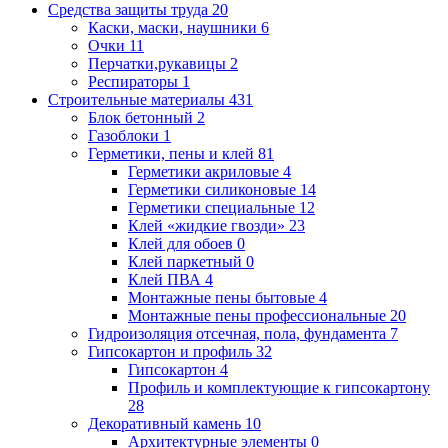
Средства защиты труда
20
Каски, маски, наушники
6
Очки
11
Перчатки,рукавицы
2
Респираторы
1
Строительные материалы
431
Блок бетонный
2
Газоблоки
1
Герметики, пены и клей
81
Герметики акриловые
4
Герметики силиконовые
14
Герметики специальные
12
Клей «жидкие гвозди»
23
Клей для обоев
0
Клей паркетный
0
Клей ПВА
4
Монтажные пены бытовые
4
Монтажные пены профессиональные
20
Гидроизоляция отсечная, пола, фундамента
7
Гипсокартон и профиль
32
Гипсокартон
4
Профиль и комплектующие к гипсокартону
28
Декоративный камень
10
Архитектурные элементы
0