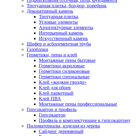
Гидроизоляция отсечная, пола, фундамента
Тротуарная плитка, бордюр, поребрик
Декоративный камень
Тротуарная плитка
Угловые элементы
Архитектурные элементы
Интерьерный камень
Искусственный камень
Шифер и асбоцементная труба
Газоблоки
Герметики, пены и клей
Монтажные пены бытовые
Герметики акриловые
Герметики силиконовые
Герметики специальные
Клей «жидкие гвозди»
Клей для обоев
Клей паркетный
Клей ПВА
Монтажные пены профессиональные
Гипсокартон и профиль
Гипсокартон
Профиль и комплектующие к гипсокартону
Пиломатериалы, изделия из дерева
Сайдинг деревянный