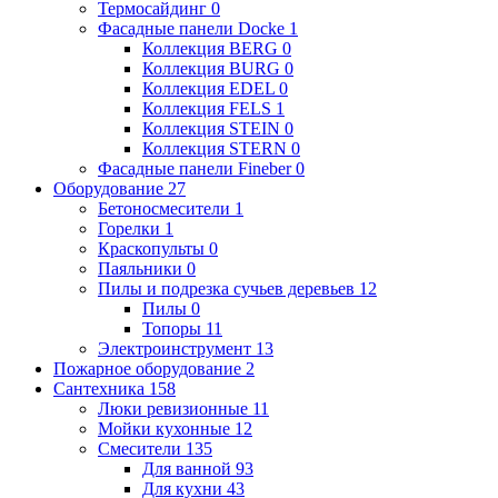
Термосайдинг
0
Фасадные панели Docke
1
Коллекция BERG
0
Коллекция BURG
0
Коллекция EDEL
0
Коллекция FELS
1
Коллекция STEIN
0
Коллекция STERN
0
Фасадные панели Fineber
0
Оборудование
27
Бетоносмесители
1
Горелки
1
Краскопульты
0
Паяльники
0
Пилы и подрезка сучьев деревьев
12
Пилы
0
Топоры
11
Электроинструмент
13
Пожарное оборудование
2
Сантехника
158
Люки ревизионные
11
Мойки кухонные
12
Смесители
135
Для ванной
93
Для кухни
43