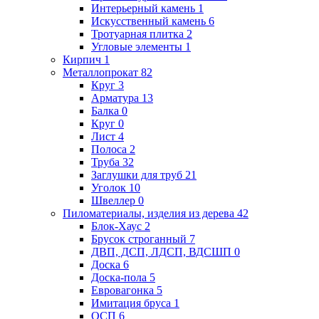
Интерьерный камень
1
Искусственный камень
6
Тротуарная плитка
2
Угловые элементы
1
Кирпич
1
Металлопрокат
82
Круг
3
Арматура
13
Балка
0
Круг
0
Лист
4
Полоса
2
Труба
32
Заглушки для труб
21
Уголок
10
Швеллер
0
Пиломатериалы, изделия из дерева
42
Блок-Хаус
2
Брусок строганный
7
ДВП, ДСП, ЛДСП, ВДСШП
0
Доска
6
Доска-пола
5
Евровагонка
5
Имитация бруса
1
ОСП
6