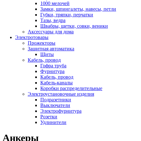
1000 мелочей
Замки, шпингалеты, навесы, петли
Губки, тряпки, перчатки
Тазы, ведра
Швабры, щетки, совки, веники
Аксессуары для дома
Электротовары
Прожекторы
Защитная автоматика
Щиты
Кабель, провод
Гофра труба
Фурнитура
Кабель, провод
Кабель-каналы
Коробки распределительные
Электроустановочные изделия
Подразетники
Выключатели
Электрофурнитура
Розетки
Удлинители
Анкеры