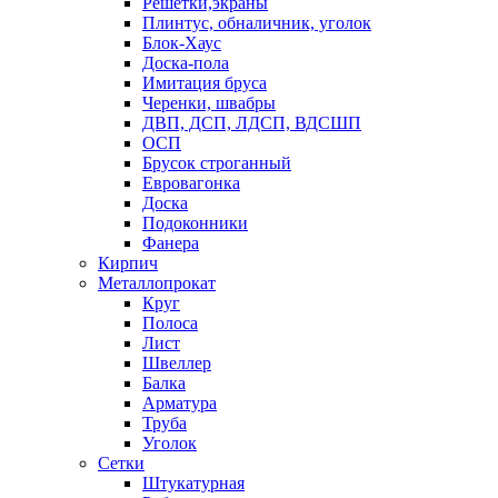
Решетки,экраны
Плинтус, обналичник, уголок
Блок-Хаус
Доска-пола
Имитация бруса
Черенки, швабры
ДВП, ДСП, ЛДСП, ВДСШП
ОСП
Брусок строганный
Евровагонка
Доска
Подоконники
Фанера
Кирпич
Металлопрокат
Круг
Полоса
Лист
Швеллер
Балка
Арматура
Труба
Уголок
Сетки
Штукатурная