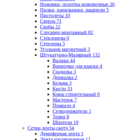
Ножовки, полотна ножовочные
26
Пилки, напильники, рашпили
5
Пистолеты
10
Сверла
71
Скобы
22
Слесарно монтажный
82
Стеклорезы
0
Степлеры
5
Угольник магнитный
3
Штукатурно-Малярный
132
Валики
44
Ванночки для краски
4
Гладилка
3
Держалка
2
Кельма
3
Кисти
33
Ковш строительный
0
Мастерок
7
Правило
4
Сеткодержатели
1
Терки
8
Шпатели
19
Сетки,ленты,скотч
54
Демпферная лента
1
Лента изоляционная
12