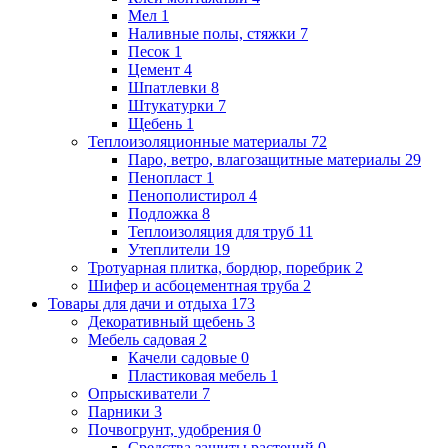
Мел
1
Наливные полы, стяжки
7
Песок
1
Цемент
4
Шпатлевки
8
Штукатурки
7
Щебень
1
Теплоизоляционные материалы
72
Паро, ветро, влагозащитные материалы
29
Пенопласт
1
Пенополистирол
4
Подложка
8
Теплоизоляция для труб
11
Утеплители
19
Тротуарная плитка, бордюр, поребрик
2
Шифер и асбоцементная труба
2
Товары для дачи и отдыха
173
Декоративный щебень
3
Мебель садовая
2
Качели садовые
0
Пластиковая мебель
1
Опрыскиватели
7
Парники
3
Почвогрунт, удобрения
0
Средства защиты растений
0