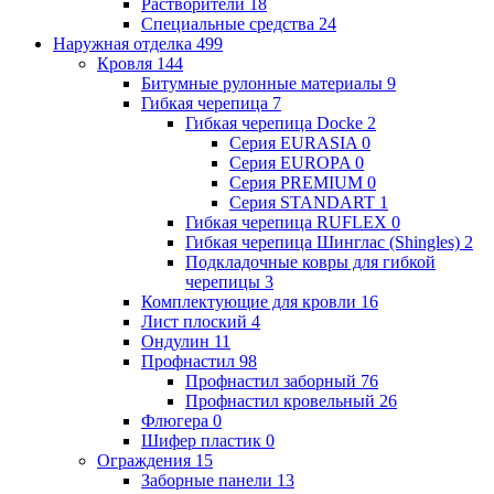
Растворители
18
Специальные средства
24
Наружная отделка
499
Кровля
144
Битумные рулонные материалы
9
Гибкая черепица
7
Гибкая черепица Docke
2
Серия EURASIA
0
Серия EUROPA
0
Серия PREMIUM
0
Серия STANDART
1
Гибкая черепица RUFLEX
0
Гибкая черепица Шинглас (Shingles)
2
Подкладочные ковры для гибкой
черепицы
3
Комплектующие для кровли
16
Лист плоский
4
Ондулин
11
Профнастил
98
Профнастил заборный
76
Профнастил кровельный
26
Флюгера
0
Шифер пластик
0
Ограждения
15
Заборные панели
13