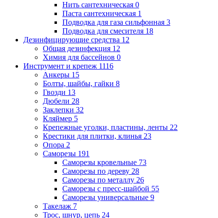
Нить сантехническая
0
Паста сантехническая
1
Подводка для газа сильфонная
3
Подводка для смесителя
18
Дезинфицирующие средства
12
Общая дезинфекция
12
Химия для бассейнов
0
Инструмент и крепеж
1116
Анкеры
15
Болты, шайбы, гайки
8
Гвозди
13
Дюбели
28
Заклепки
32
Кляймер
5
Крепежные уголки, пластины, ленты
22
Крестики для плитки, клинья
23
Опора
2
Саморезы
191
Саморезы кровельные
73
Саморезы по дереву
28
Саморезы по металлу
26
Саморезы с пресс-шайбой
55
Саморезы универсальные
9
Такелаж
7
Трос, шнур, цепь
24