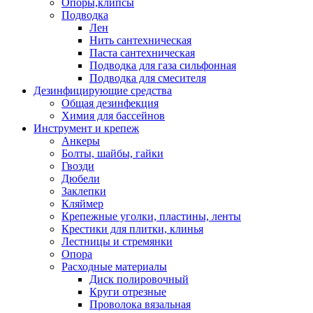
Опоры,клипсы
Подводка
Лен
Нить сантехническая
Паста сантехническая
Подводка для газа сильфонная
Подводка для смесителя
Дезинфицирующие средства
Общая дезинфекция
Химия для бассейнов
Инструмент и крепеж
Анкеры
Болты, шайбы, гайки
Гвозди
Дюбели
Заклепки
Кляймер
Крепежные уголки, пластины, ленты
Крестики для плитки, клинья
Лестницы и стремянки
Опора
Расходные материалы
Диск полировочный
Круги отрезные
Проволока вязальная