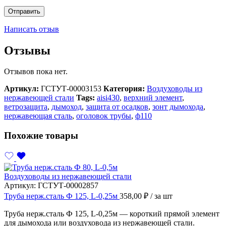
Написать отзыв
Отзывы
Отзывов пока нет.
Артикул:
ГСТУТ-00003153
Категория:
Воздуховоды из
нержавеющей стали
Tags:
aisi430
,
верхний элемент
,
ветрозащита
,
дымоход
,
защита от осадков
,
зонт дымохода
,
нержавеющая сталь
,
оголовок трубы
,
ф110
Похожие товары
Воздуховоды из нержавеющей стали
Артикул:
ГСТУТ-00002857
Труба нерж.сталь Ф 125, L-0,25м
358,00
₽
/ за шт
Труба нерж.сталь Ф 125, L-0,25м — короткий прямой элемент
для дымохода или воздуховода из нержавеющей стали.