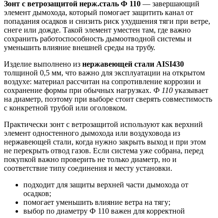
Зонт с ветрозащитой нерж.сталь Ф 110
— завершающий
элемент дымохода, который помогает защитить канал от
попадания осадков и снизить риск ухудшения тяги при ветре,
снеге или дожде. Такой элемент уместен там, где важно
сохранить работоспособность дымоотводной системы и
уменьшить влияние внешней среды на трубу.
Изделие выполнено из
нержавеющей стали AISI430
толщиной 0,5 мм, что важно для эксплуатации на открытом
воздухе: материал рассчитан на сопротивление коррозии и
сохранение формы при обычных нагрузках.
Ф 110
указывает
на диаметр, поэтому при выборе стоит сверять совместимость
с конкретной трубой или оголовком.
Практически зонт с ветрозащитой используют как верхний
элемент одностенного дымохода или воздуховода из
нержавеющей стали, когда нужно закрыть выход и при этом
не перекрыть отвод газов. Если система уже собрана, перед
покупкой важно проверить не только диаметр, но и
соответствие типу соединения и месту установки.
подходит для защиты верхней части дымохода от
осадков;
помогает уменьшить влияние ветра на тягу;
выбор по диаметру Ф 110 важен для корректной