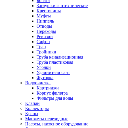
Бочата
Заглушки сантехнические
Крестовины
Муфты
Ниппель
Отводы
Переходы
Ревизии
Сифон
Трап
Тройники
Труба канализационная
Труба пластиковая
Уголки
Удлинители сант
Футорка
Водоочистка
Картриджи
Корпус фильтра
Фильтры для воды
Клапан
Коллекторы
Краны
Манжеты переходные
Насосы, насосное оборудование