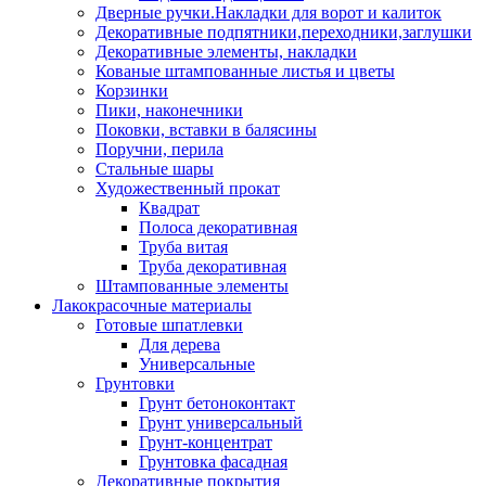
Дверные ручки.Накладки для ворот и калиток
Декоративные подпятники,переходники,заглушки
Декоративные элементы, накладки
Кованые штампованные листья и цветы
Корзинки
Пики, наконечники
Поковки, вставки в балясины
Поручни, перила
Стальные шары
Художественный прокат
Квадрат
Полоса декоративная
Труба витая
Труба декоративная
Штампованные элементы
Лакокрасочные материалы
Готовые шпатлевки
Для дерева
Универсальные
Грунтовки
Грунт бетоноконтакт
Грунт универсальный
Грунт-концентрат
Грунтовка фасадная
Декоративные покрытия