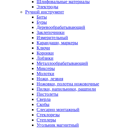
Шлифовальные материалы
Электроды
Ручной инструмент
Биты
Буры
Деревообрабатывающий
Заклепочники
Измерительный
Карандаши, маркеры
Ключи
Коронки
Лобзики
Металлообрабатывающий
Миксеры
Молотки
Ножи, лезвия
Ножовки, полотна ножовочные
Пилки, напильники, рашпили
Пистолеты
Сверла
Скобы
Слесарно монтажный
Стеклорезы
Степлеры
Угольник магнитный