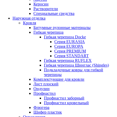
Керосин
Растворители
Специальные средства
Наружная отделка
Кровля
Битумные рулонные материалы
Гибкая черепица
Гибкая черепица Docke
Серия EURASIA
Серия EUROPA
Серия PREMIUM
Серия STANDART
Гибкая черепица RUFLEX
Гибкая черепица Шинглас (Shingles)
Подкладочные ковры для гибкой
черепицы
Комплектующие для кровли
Лист плоский
Ондулин
Профнастил
Профнастил заборный
Профнастил кровельный
Флюгера
Шифер пластик
Ограждения