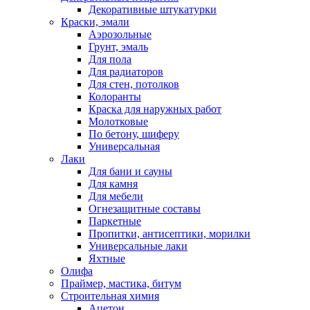
Декоративные штукатурки
Краски, эмали
Аэрозольные
Грунт, эмаль
Для пола
Для радиаторов
Для стен, потолков
Колоранты
Краска для наружных работ
Молотковые
По бетону, шиферу
Универсальная
Лаки
Для бани и сауны
Для камня
Для мебели
Огнезащитные составы
Паркетные
Пропитки, антисептики, морилки
Универсальные лаки
Яхтные
Олифа
Праймер, мастика, битум
Строительная химия
Ацетон