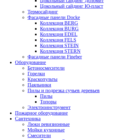
Цокольный сайдинг Доломит
Цокольный сайдинг Ю-пласт
Термосайдинг
Фасадные панели Docke
Коллекция BERG
Коллекция BURG
Коллекция EDEL
Коллекция FELS
Коллекция STEIN
Коллекция STERN
Фасадные панели Fineber
Оборудование
Бетоносмесители
Горелки
Краскопульты
Паяльники
Пилы и подрезка сучьев деревьев
Пилы
Топоры
Электроинструмент
Пожарное оборудование
Сантехника
Люки ревизионные
Мойки кухонные
Смесители