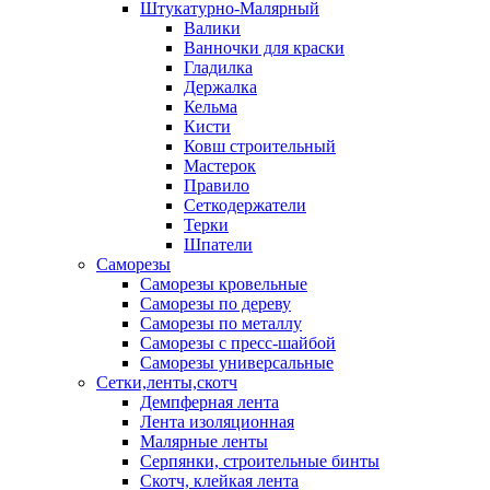
Штукатурно-Малярный
Валики
Ванночки для краски
Гладилка
Держалка
Кельма
Кисти
Ковш строительный
Мастерок
Правило
Сеткодержатели
Терки
Шпатели
Саморезы
Саморезы кровельные
Саморезы по дереву
Саморезы по металлу
Саморезы с пресс-шайбой
Саморезы универсальные
Сетки,ленты,скотч
Демпферная лента
Лента изоляционная
Малярные ленты
Серпянки, строительные бинты
Скотч, клейкая лента