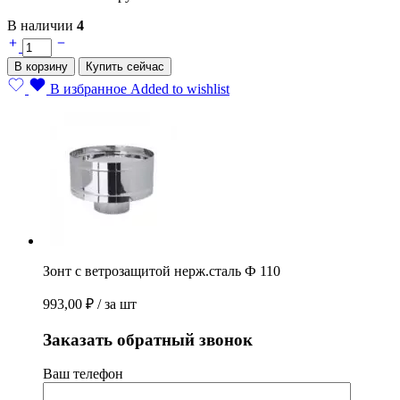
В наличии
4
Зонт
с
В корзину
Купить сейчас
ветрозащитой
нерж.сталь
В избранное
Added to wishlist
Ф
110
quantity
Зонт с ветрозащитой нерж.сталь Ф 110
993,00
₽
/ за шт
Заказать обратный звонок
Ваш телефон