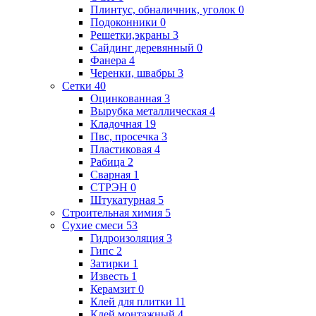
Плинтус, обналичник, уголок
0
Подоконники
0
Решетки,экраны
3
Сайдинг деревянный
0
Фанера
4
Черенки, швабры
3
Сетки
40
Оцинкованная
3
Вырубка металлическая
4
Кладочная
19
Пвс, просечка
3
Пластиковая
4
Рабица
2
Сварная
1
СТРЭН
0
Штукатурная
5
Строительная химия
5
Сухие смеси
53
Гидроизоляция
3
Гипс
2
Затирки
1
Известь
1
Керамзит
0
Клей для плитки
11
Клей монтажный
4