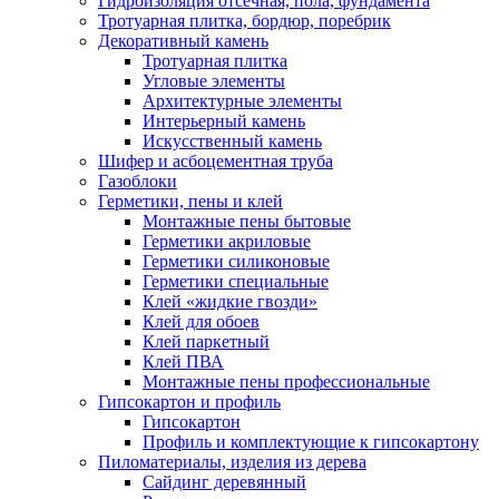
Гидроизоляция отсечная, пола, фундамента
Тротуарная плитка, бордюр, поребрик
Декоративный камень
Тротуарная плитка
Угловые элементы
Архитектурные элементы
Интерьерный камень
Искусственный камень
Шифер и асбоцементная труба
Газоблоки
Герметики, пены и клей
Монтажные пены бытовые
Герметики акриловые
Герметики силиконовые
Герметики специальные
Клей «жидкие гвозди»
Клей для обоев
Клей паркетный
Клей ПВА
Монтажные пены профессиональные
Гипсокартон и профиль
Гипсокартон
Профиль и комплектующие к гипсокартону
Пиломатериалы, изделия из дерева
Сайдинг деревянный