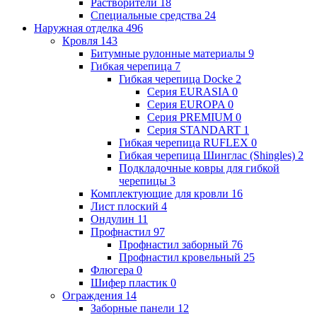
Растворители
18
Специальные средства
24
Наружная отделка
496
Кровля
143
Битумные рулонные материалы
9
Гибкая черепица
7
Гибкая черепица Docke
2
Серия EURASIA
0
Серия EUROPA
0
Серия PREMIUM
0
Серия STANDART
1
Гибкая черепица RUFLEX
0
Гибкая черепица Шинглас (Shingles)
2
Подкладочные ковры для гибкой
черепицы
3
Комплектующие для кровли
16
Лист плоский
4
Ондулин
11
Профнастил
97
Профнастил заборный
76
Профнастил кровельный
25
Флюгера
0
Шифер пластик
0
Ограждения
14
Заборные панели
12