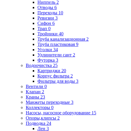
Ниппель
2
Отводы
6
Переходы
10
Ревизии
3
Сифон
6
Трап
0
Тройники
40
Труба канализационная
2
Труба пластиковая
9
Уголки
34
Удлинители сант
2
Футорка
3
Водоочистка
25
Картриджи
20
Корпус фильтра
2
Фильтры для воды
3
Вентили
0
Клапан
2
Краны
23
Манжеты переходные
3
Коллекторы
0
Насосы, насосное оборудование
15
Опоры,клипсы
2
Подводка
24
Лен
3