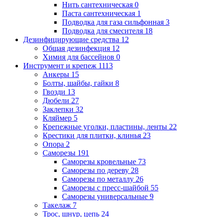
Нить сантехническая
0
Паста сантехническая
1
Подводка для газа сильфонная
3
Подводка для смесителя
18
Дезинфицирующие средства
12
Общая дезинфекция
12
Химия для бассейнов
0
Инструмент и крепеж
1113
Анкеры
15
Болты, шайбы, гайки
8
Гвозди
13
Дюбели
27
Заклепки
32
Кляймер
5
Крепежные уголки, пластины, ленты
22
Крестики для плитки, клинья
23
Опора
2
Саморезы
191
Саморезы кровельные
73
Саморезы по дереву
28
Саморезы по металлу
26
Саморезы с пресс-шайбой
55
Саморезы универсальные
9
Такелаж
7
Трос, шнур, цепь
24