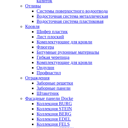
калиток
Отливы
Системы поверхостного водоотвода
Водосточная система металлическая
Водосточная система пластиковая
Кровля
Шифер пластик
Лист плоский
Комплектующие для кровли
Флюгера
Битумные рулонные материалы
Гибкая черепица
Комплектующие для кровли
Ондулин
Профнастил
Ограждения
Заборные решетки
Заборные панели
Штакетник
Фасадные панели Docke
Коллекция BURG
Коллекция STEIN
Коллекция BERG
Коллекция EDEL
Коллекция FELS