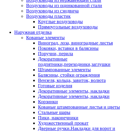
Воздуховоды из нержавеющей стали
Воздуховоды из оцинкованной стали
Воздуховоды из сэндвича
Воздуховоды пластик
Круглые воздуховоды
Прямоугольные воздуховоды
Наружная отделка
Кованые элементы
Виноград, лоза, виноградные листья
Поковки, вставки в балясины
Поручни, перила
Декоративные
подпятники,переходники,заглушки
Штампованные элементы
Балясины, стойки ограждения
Вензеля, кольца, завиток, волюта
Готовые изделия
Декоративные элементы, накладки
Декоративные элементы, накладки
Корзинки
Кованые штампованные листья и цветы
Стальные шары
Пики, наконечники
Художественный прокат
Дверные ручки.Накладки для ворот и