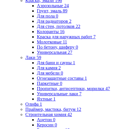
Краски, эмали
196
Аэрозольные
24
Грунт, эмаль
89
Для пола
0
Для радиаторов
2
Для стен, потолков
22
Колоранты
16
Краска для наружных работ
7
Молотковые
11
По бетону, шиферу
0
Универсальная
27
Лаки
59
Для бани и сауны
1
Для камня
2
Для мебели
0
Огнезащитные составы
1
Паркетные
0
Пропитки, антисептики, морилки
47
Универсальные лаки
7
Яхтные
1
Олифа
1
Праймер, мастика, битум
12
Строительная химия
42
Ацетон
0
Керосин
0