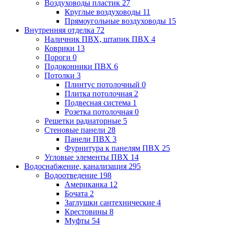
Воздуховоды пластик
27
Круглые воздуховоды
11
Прямоугольные воздуховоды
15
Внутренняя отделка
72
Наличник ПВХ, штапик ПВХ
4
Коврики
13
Пороги
0
Подоконники ПВХ
6
Потолки
3
Плинтус потолочный
0
Плитка потолочная
2
Подвесная система
1
Розетка потолочная
0
Решетки радиаторные
5
Стеновые панели
28
Панели ПВХ
3
Фурнитура к панелям ПВХ
25
Угловые элементы ПВХ
14
Водоснабжение, канализация
295
Водоотведение
198
Американка
12
Бочата
2
Заглушки сантехнические
4
Крестовины
8
Муфты
54