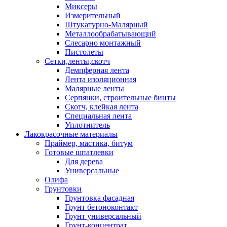
Миксеры
Измерительный
Штукатурно-Малярный
Металлообрабатывающий
Слесарно монтажный
Пистолеты
Сетки,ленты,скотч
Демпферная лента
Лента изоляционная
Малярные ленты
Серпянки, строительные бинты
Скотч, клейкая лента
Специальная лента
Уплотнитель
Лакокрасочные материалы
Праймер, мастика, битум
Готовые шпатлевки
Для дерева
Универсальные
Олифа
Грунтовки
Грунтовка фасадная
Грунт бетоноконтакт
Грунт универсальный
Грунт-концентрат