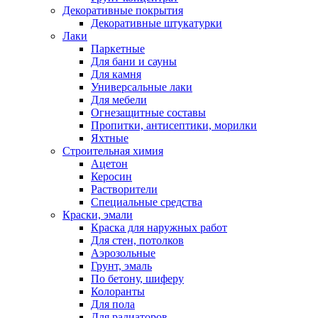
Декоративные покрытия
Декоративные штукатурки
Лаки
Паркетные
Для бани и сауны
Для камня
Универсальные лаки
Для мебели
Огнезащитные составы
Пропитки, антисептики, морилки
Яхтные
Строительная химия
Ацетон
Керосин
Растворители
Специальные средства
Краски, эмали
Краска для наружных работ
Для стен, потолков
Аэрозольные
Грунт, эмаль
По бетону, шиферу
Колоранты
Для пола
Для радиаторов