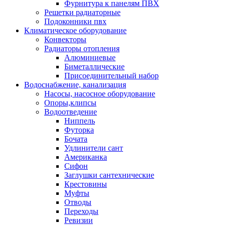
Фурнитура к панелям ПВХ
Решетки радиаторные
Подоконники пвх
Климатическое оборудование
Конвекторы
Радиаторы отопления
Алюминиевые
Биметаллические
Присоединительный набор
Водоснабжение, канализация
Насосы, насосное оборудование
Опоры,клипсы
Водоотведение
Ниппель
Футорка
Бочата
Удлинители сант
Американка
Сифон
Заглушки сантехнические
Крестовины
Муфты
Отводы
Переходы
Ревизии