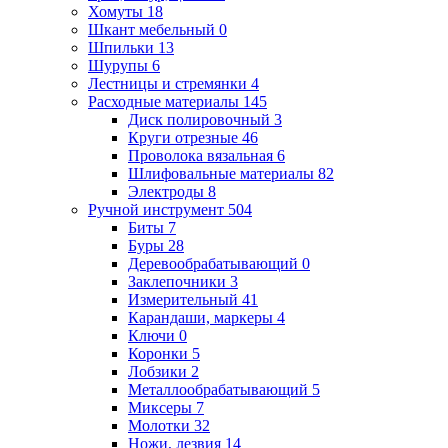
Хомуты
18
Шкант мебельный
0
Шпильки
13
Шурупы
6
Лестницы и стремянки
4
Расходные материалы
145
Диск полировочный
3
Круги отрезные
46
Проволока вязальная
6
Шлифовальные материалы
82
Электроды
8
Ручной инструмент
504
Биты
7
Буры
28
Деревообрабатывающий
0
Заклепочники
3
Измерительный
41
Карандаши, маркеры
4
Ключи
0
Коронки
5
Лобзики
2
Металлообрабатывающий
5
Миксеры
7
Молотки
32
Ножи, лезвия
14