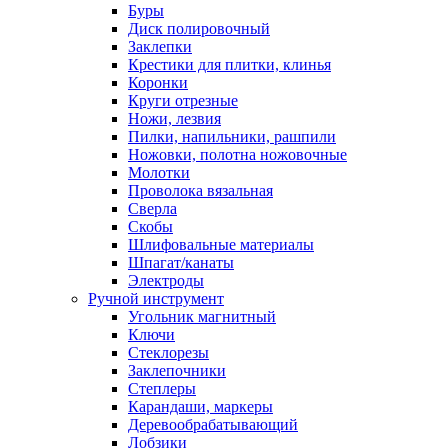
Буры
Диск полировочный
Заклепки
Крестики для плитки, клинья
Коронки
Круги отрезные
Ножи, лезвия
Пилки, напильники, рашпили
Ножовки, полотна ножовочные
Молотки
Проволока вязальная
Сверла
Скобы
Шлифовальные материалы
Шпагат/канаты
Электроды
Ручной инструмент
Угольник магнитный
Ключи
Стеклорезы
Заклепочники
Степлеры
Карандаши, маркеры
Деревообрабатывающий
Лобзики