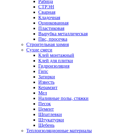
Рабица
СТРЭН
Сварная
Кладочная
Оцинкованная
Пластиковая
Вырубка металлическая
Пвс, просечка
Строительная химия
Сухие смеси
Клей монтажный
Клей для плитки
Гидроизоляция
Гипс
Затирки
Известь
Керамзит
Мел
Наливные полы, стяжки
Песок
Цемент
Шпатлевки
Штукатурки
Щебень
Теплоизоляционные материалы