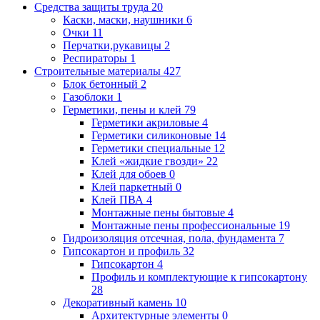
Средства защиты труда
20
Каски, маски, наушники
6
Очки
11
Перчатки,рукавицы
2
Респираторы
1
Строительные материалы
427
Блок бетонный
2
Газоблоки
1
Герметики, пены и клей
79
Герметики акриловые
4
Герметики силиконовые
14
Герметики специальные
12
Клей «жидкие гвозди»
22
Клей для обоев
0
Клей паркетный
0
Клей ПВА
4
Монтажные пены бытовые
4
Монтажные пены профессиональные
19
Гидроизоляция отсечная, пола, фундамента
7
Гипсокартон и профиль
32
Гипсокартон
4
Профиль и комплектующие к гипсокартону
28
Декоративный камень
10
Архитектурные элементы
0