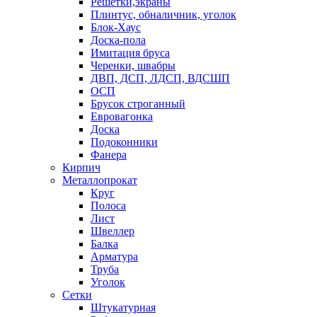
Решетки,экраны
Плинтус, обналичник, уголок
Блок-Хаус
Доска-пола
Имитация бруса
Черенки, швабры
ДВП, ДСП, ЛДСП, ВДСШП
ОСП
Брусок строганный
Евровагонка
Доска
Подоконники
Фанера
Кирпич
Металлопрокат
Круг
Полоса
Лист
Швеллер
Балка
Арматура
Труба
Уголок
Сетки
Штукатурная