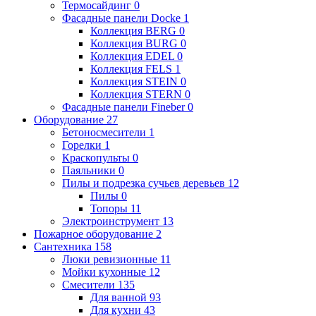
Термосайдинг
0
Фасадные панели Docke
1
Коллекция BERG
0
Коллекция BURG
0
Коллекция EDEL
0
Коллекция FELS
1
Коллекция STEIN
0
Коллекция STERN
0
Фасадные панели Fineber
0
Оборудование
27
Бетоносмесители
1
Горелки
1
Краскопульты
0
Паяльники
0
Пилы и подрезка сучьев деревьев
12
Пилы
0
Топоры
11
Электроинструмент
13
Пожарное оборудование
2
Сантехника
158
Люки ревизионные
11
Мойки кухонные
12
Смесители
135
Для ванной
93
Для кухни
43