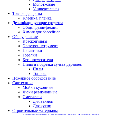
Молотковые
Универсальная
Товары для дома
Клеёнка, пленка
Дезинфицирующие средства
Общая дезинфекция
Химия для бассейнов
Оборудование
Краскопульты
Электроинструмент
Паяльники
Горелки
Бетоносмесители
Пилы и подрезка сучьев деревьев
Пилы
Топоры
Пожарное оборудование
Сантехника
Мойки кухонные
Люки ревизионные
Смесители
Для ванной
Для кухни
Строительные материалы