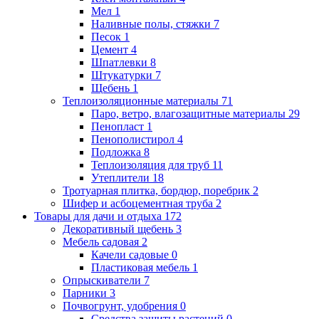
Мел
1
Наливные полы, стяжки
7
Песок
1
Цемент
4
Шпатлевки
8
Штукатурки
7
Щебень
1
Теплоизоляционные материалы
71
Паро, ветро, влагозащитные материалы
29
Пенопласт
1
Пенополистирол
4
Подложка
8
Теплоизоляция для труб
11
Утеплители
18
Тротуарная плитка, бордюр, поребрик
2
Шифер и асбоцементная труба
2
Товары для дачи и отдыха
172
Декоративный щебень
3
Мебель садовая
2
Качели садовые
0
Пластиковая мебель
1
Опрыскиватели
7
Парники
3
Почвогрунт, удобрения
0
Средства защиты растений
0