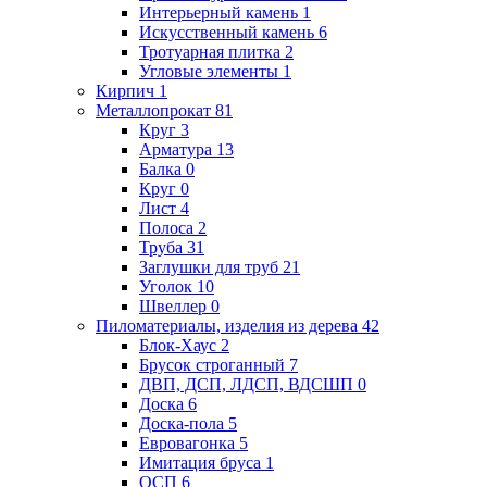
Интерьерный камень
1
Искусственный камень
6
Тротуарная плитка
2
Угловые элементы
1
Кирпич
1
Металлопрокат
81
Круг
3
Арматура
13
Балка
0
Круг
0
Лист
4
Полоса
2
Труба
31
Заглушки для труб
21
Уголок
10
Швеллер
0
Пиломатериалы, изделия из дерева
42
Блок-Хаус
2
Брусок строганный
7
ДВП, ДСП, ЛДСП, ВДСШП
0
Доска
6
Доска-пола
5
Евровагонка
5
Имитация бруса
1
ОСП
6