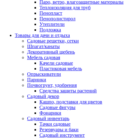
Паро, ветро, влагозащитные материалы
Теплоизоляция для труб
Пенопласт
Пенополистирол
Утеплители
Подложка
Товары для дачи и отдыха
Садовые решетки, сетки
Шпагат/канаты
Декоративный щебень
Мебель садовая
Качели садовые
Пластиковая мебель
Опрыскиватели
Парники
Почвогрунт, удобрения
Средства защиты растений
Садовый декор
Кашпо, подставки для цветов
Садовые фигуры
Фонарики
Садовый инвентарь
Тачки садовые
Резервуары и баки
Садовый инструмент