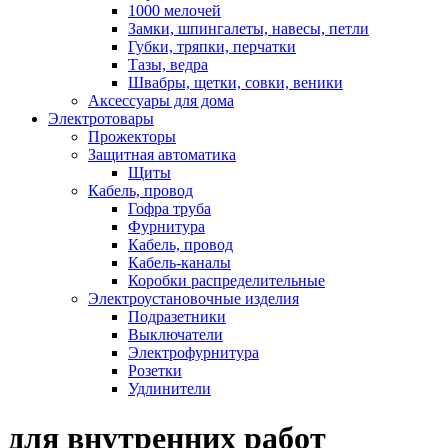
1000 мелочей
Замки, шпингалеты, навесы, петли
Губки, тряпки, перчатки
Тазы, ведра
Швабры, щетки, совки, веники
Аксессуары для дома
Электротовары
Прожекторы
Защитная автоматика
Щиты
Кабель, провод
Гофра труба
Фурнитура
Кабель, провод
Кабель-каналы
Коробки распределительные
Электроустановочные изделия
Подразетники
Выключатели
Электрофурнитура
Розетки
Удлинители
для внутренних работ