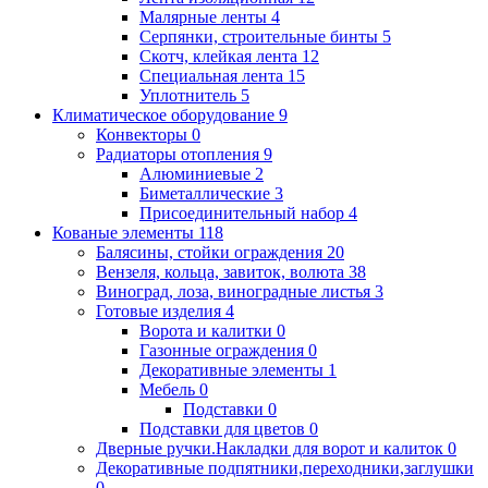
Малярные ленты
4
Серпянки, строительные бинты
5
Скотч, клейкая лента
12
Специальная лента
15
Уплотнитель
5
Климатическое оборудование
9
Конвекторы
0
Радиаторы отопления
9
Алюминиевые
2
Биметаллические
3
Присоединительный набор
4
Кованые элементы
118
Балясины, стойки ограждения
20
Вензеля, кольца, завиток, волюта
38
Виноград, лоза, виноградные листья
3
Готовые изделия
4
Ворота и калитки
0
Газонные ограждения
0
Декоративные элементы
1
Мебель
0
Подставки
0
Подставки для цветов
0
Дверные ручки.Накладки для ворот и калиток
0
Декоративные подпятники,переходники,заглушки
0