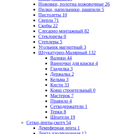
Ножовки, полотна ножовочные
26
Пилки, напильники, рашпили
5
Пистолеты
10
Сверла
71
Скобы
22
Слесарно монтажный
82
Стеклорезы
0
Степлеры
5
Угольник магнитный
3
Штукатурно-Малярный
132
Валики
44
Ванночки для краски
4
Гладилка
3
Держалка
2
Кельма
3
Кисти
33
Ковш строительный
0
Мастерок
7
Правило
4
Сеткодержатели
1
Терки
8
Шпатели
19
Сетки,ленты,скотч
54
Демпферная лента
1
Лента изоляционная
12