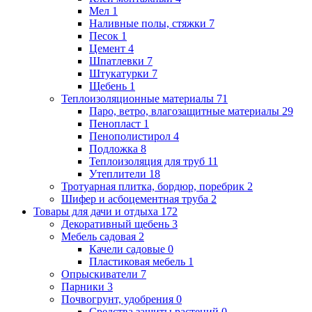
Мел
1
Наливные полы, стяжки
7
Песок
1
Цемент
4
Шпатлевки
7
Штукатурки
7
Щебень
1
Теплоизоляционные материалы
71
Паро, ветро, влагозащитные материалы
29
Пенопласт
1
Пенополистирол
4
Подложка
8
Теплоизоляция для труб
11
Утеплители
18
Тротуарная плитка, бордюр, поребрик
2
Шифер и асбоцементная труба
2
Товары для дачи и отдыха
172
Декоративный щебень
3
Мебель садовая
2
Качели садовые
0
Пластиковая мебель
1
Опрыскиватели
7
Парники
3
Почвогрунт, удобрения
0
Средства защиты растений
0