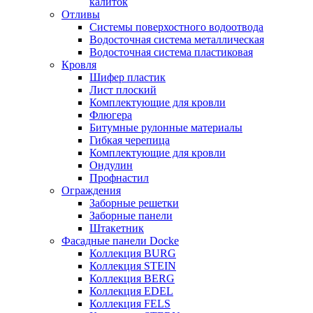
калиток
Отливы
Системы поверхостного водоотвода
Водосточная система металлическая
Водосточная система пластиковая
Кровля
Шифер пластик
Лист плоский
Комплектующие для кровли
Флюгера
Битумные рулонные материалы
Гибкая черепица
Комплектующие для кровли
Ондулин
Профнастил
Ограждения
Заборные решетки
Заборные панели
Штакетник
Фасадные панели Docke
Коллекция BURG
Коллекция STEIN
Коллекция BERG
Коллекция EDEL
Коллекция FELS