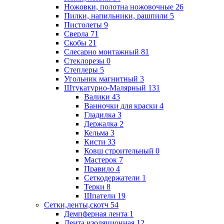
Ножовки, полотна ножовочные
26
Пилки, напильники, рашпили
5
Пистолеты
9
Сверла
71
Скобы
21
Слесарно монтажный
81
Стеклорезы
0
Степлеры
5
Угольник магнитный
3
Штукатурно-Малярный
131
Валики
43
Ванночки для краски
4
Гладилка
3
Держалка
2
Кельма
3
Кисти
33
Ковш строительный
0
Мастерок
7
Правило
4
Сеткодержатели
1
Терки
8
Шпатели
19
Сетки,ленты,скотч
54
Демпферная лента
1
Лента изоляционная
12