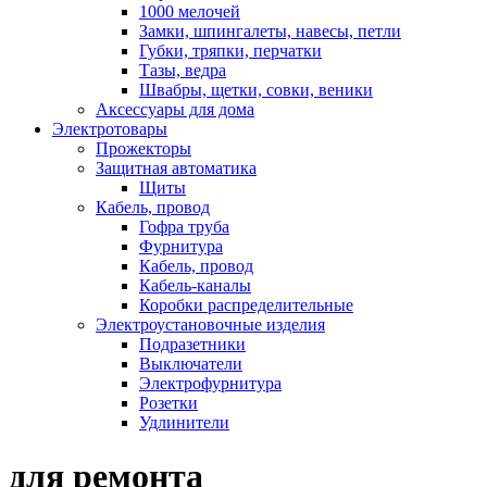
1000 мелочей
Замки, шпингалеты, навесы, петли
Губки, тряпки, перчатки
Тазы, ведра
Швабры, щетки, совки, веники
Аксессуары для дома
Электротовары
Прожекторы
Защитная автоматика
Щиты
Кабель, провод
Гофра труба
Фурнитура
Кабель, провод
Кабель-каналы
Коробки распределительные
Электроустановочные изделия
Подразетники
Выключатели
Электрофурнитура
Розетки
Удлинители
для ремонта