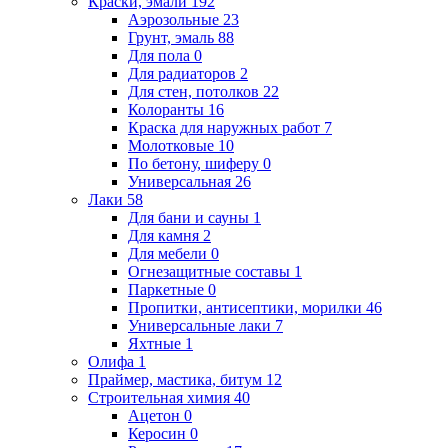
Краски, эмали
192
Аэрозольные
23
Грунт, эмаль
88
Для пола
0
Для радиаторов
2
Для стен, потолков
22
Колоранты
16
Краска для наружных работ
7
Молотковые
10
По бетону, шиферу
0
Универсальная
26
Лаки
58
Для бани и сауны
1
Для камня
2
Для мебели
0
Огнезащитные составы
1
Паркетные
0
Пропитки, антисептики, морилки
46
Универсальные лаки
7
Яхтные
1
Олифа
1
Праймер, мастика, битум
12
Строительная химия
40
Ацетон
0
Керосин
0