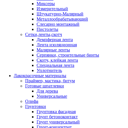
Миксеры
Измерительный
Штукатурно-Малярный
Металлообрабатывающий
Слесарно монтажный
Пистолеты
Сетки,ленты,скотч
Демпферная лента
Лента изоляционная
Малярные ленты
Серпянки, строительные бинты
Скотч, клейкая лента
Специальная лента
Уплотнитель
Лакокрасочные материалы
Праймер, мастика, битум
Готовые шпатлевки
Для дерева
Универсальные
Олифа
Грунтовки
Грунтовка фасадная
Грунт бетоноконтакт
Грунт универсальный
Грунт-концентрат