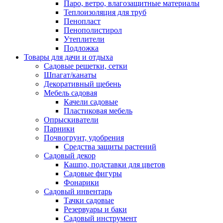
Паро, ветро, влагозащитные материалы
Теплоизоляция для труб
Пенопласт
Пенополистирол
Утеплители
Подложка
Товары для дачи и отдыха
Садовые решетки, сетки
Шпагат/канаты
Декоративный щебень
Мебель садовая
Качели садовые
Пластиковая мебель
Опрыскиватели
Парники
Почвогрунт, удобрения
Средства защиты растений
Садовый декор
Кашпо, подставки для цветов
Садовые фигуры
Фонарики
Садовый инвентарь
Тачки садовые
Резервуары и баки
Садовый инструмент