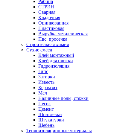
Рабица
СТРЭН
Сварная
Кладочная
Оцинкованная
Пластиковая
Вырубка металлическая
Пвс, просечка
Строительная химия
Сухие смеси
Клей монтажный
Клей для плитки
Гидроизоляция
Гипс
Затирки
Известь
Керамзит
Мел
Наливные полы, стяжки
Песок
Цемент
Шпатлевки
Штукатурки
Щебень
Теплоизоляционные материалы