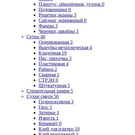
Плинтус, обналичник, уголок
0
Подоконники
0
Решетки,экраны
3
Сайдинг деревянный
0
Фанера
3
Черенки, швабры
3
Сетки
40
Оцинкованная
3
Вырубка металлическая
4
Кладочная
19
Пвс, просечка
3
Пластиковая
4
Рабица
2
Сварная
1
СТРЭН
0
Штукатурная
5
Строительная химия
5
Сухие смеси
50
Гидроизоляция
3
Гипс
1
Затирки
1
Известь
1
Керамзит
0
Клей для плитки
10
Клей монтажный
4