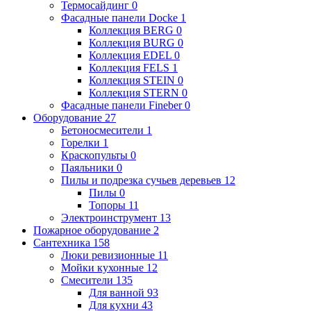
Термосайдинг
0
Фасадные панели Docke
1
Коллекция BERG
0
Коллекция BURG
0
Коллекция EDEL
0
Коллекция FELS
1
Коллекция STEIN
0
Коллекция STERN
0
Фасадные панели Fineber
0
Оборудование
27
Бетоносмесители
1
Горелки
1
Краскопульты
0
Паяльники
0
Пилы и подрезка сучьев деревьев
12
Пилы
0
Топоры
11
Электроинструмент
13
Пожарное оборудование
2
Сантехника
158
Люки ревизионные
11
Мойки кухонные
12
Смесители
135
Для ванной
93
Для кухни
43