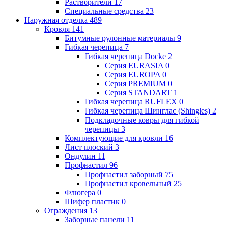
Растворители
17
Специальные средства
23
Наружная отделка
489
Кровля
141
Битумные рулонные материалы
9
Гибкая черепица
7
Гибкая черепица Docke
2
Серия EURASIA
0
Серия EUROPA
0
Серия PREMIUM
0
Серия STANDART
1
Гибкая черепица RUFLEX
0
Гибкая черепица Шинглас (Shingles)
2
Подкладочные ковры для гибкой
черепицы
3
Комплектующие для кровли
16
Лист плоский
3
Ондулин
11
Профнастил
96
Профнастил заборный
75
Профнастил кровельный
25
Флюгера
0
Шифер пластик
0
Ограждения
13
Заборные панели
11