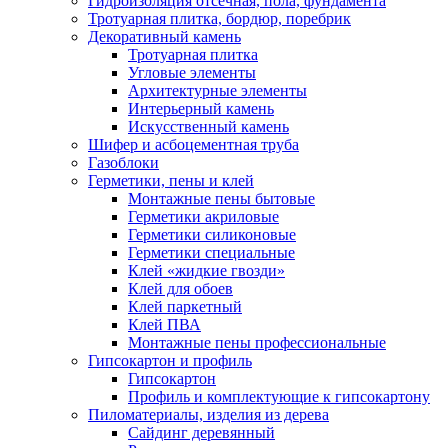
Гидроизоляция отсечная, пола, фундамента
Тротуарная плитка, бордюр, поребрик
Декоративный камень
Тротуарная плитка
Угловые элементы
Архитектурные элементы
Интерьерный камень
Искусственный камень
Шифер и асбоцементная труба
Газоблоки
Герметики, пены и клей
Монтажные пены бытовые
Герметики акриловые
Герметики силиконовые
Герметики специальные
Клей «жидкие гвозди»
Клей для обоев
Клей паркетный
Клей ПВА
Монтажные пены профессиональные
Гипсокартон и профиль
Гипсокартон
Профиль и комплектующие к гипсокартону
Пиломатериалы, изделия из дерева
Сайдинг деревянный