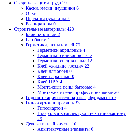
Средства защиты труда
19
Каски, маски, наушники
6
Очки
11
Перчатки,рукавицы
2
Респираторы
0
Строительные материалы
423
Блок бетонный
2
Газоблоки
1
Герметики, пены и клей
79
Герметики акриловые
4
Герметики силиконовые
13
Герметики специальные
12
Клей «жидкие гвозди»
22
Клей для обоев
0
Клей паркетный
0
Клей ПВА
4
Монтажные пены бытовые
4
Монтажные пены профессиональные
20
Гидроизоляция отсечная, пола, фундамента
7
Гипсокартон и профиль
33
Гипсокартон
4
Профиль и комплектующие к гипсокартону
29
Декоративный камень
10
Архитектурные элементы
0