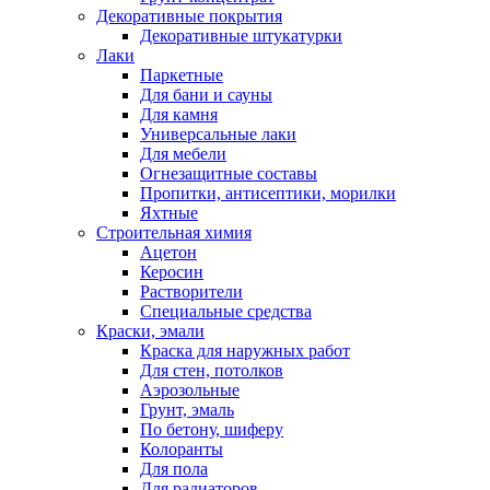
Декоративные покрытия
Декоративные штукатурки
Лаки
Паркетные
Для бани и сауны
Для камня
Универсальные лаки
Для мебели
Огнезащитные составы
Пропитки, антисептики, морилки
Яхтные
Строительная химия
Ацетон
Керосин
Растворители
Специальные средства
Краски, эмали
Краска для наружных работ
Для стен, потолков
Аэрозольные
Грунт, эмаль
По бетону, шиферу
Колоранты
Для пола
Для радиаторов