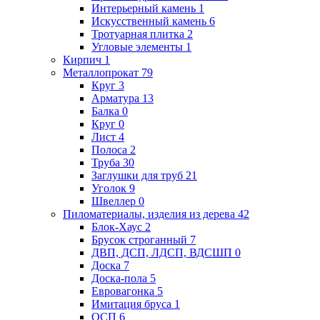
Интерьерный камень
1
Искусственный камень
6
Тротуарная плитка
2
Угловые элементы
1
Кирпич
1
Металлопрокат
79
Круг
3
Арматура
13
Балка
0
Круг
0
Лист
4
Полоса
2
Труба
30
Заглушки для труб
21
Уголок
9
Швеллер
0
Пиломатериалы, изделия из дерева
42
Блок-Хаус
2
Брусок строганный
7
ДВП, ДСП, ЛДСП, ВДСШП
0
Доска
7
Доска-пола
5
Евровагонка
5
Имитация бруса
1
ОСП
6