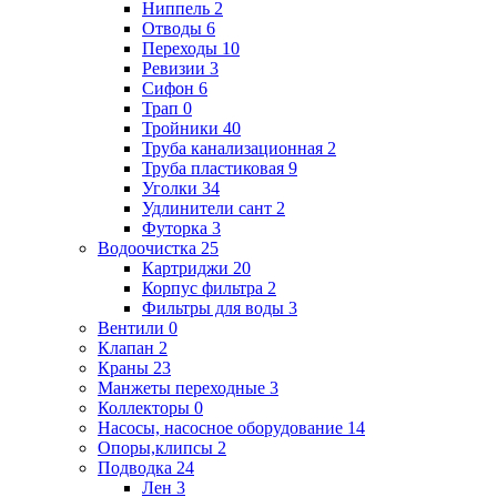
Ниппель
2
Отводы
6
Переходы
10
Ревизии
3
Сифон
6
Трап
0
Тройники
40
Труба канализационная
2
Труба пластиковая
9
Уголки
34
Удлинители сант
2
Футорка
3
Водоочистка
25
Картриджи
20
Корпус фильтра
2
Фильтры для воды
3
Вентили
0
Клапан
2
Краны
23
Манжеты переходные
3
Коллекторы
0
Насосы, насосное оборудование
14
Опоры,клипсы
2
Подводка
24
Лен
3