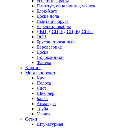
Решетки,экраны
Плинтус, обналичник, уголок
Блок-Хаус
Доска-пола
Имитация бруса
Черенки, швабры
ДВП, ДСП, ЛДСП, ВДСШП
ОСП
Брусок строганный
Евровагонка
Доска
Подоконники
Фанера
Кирпич
Металлопрокат
Круг
Полоса
Лист
Швеллер
Балка
Арматура
Труба
Уголок
Сетки
Штукатурная