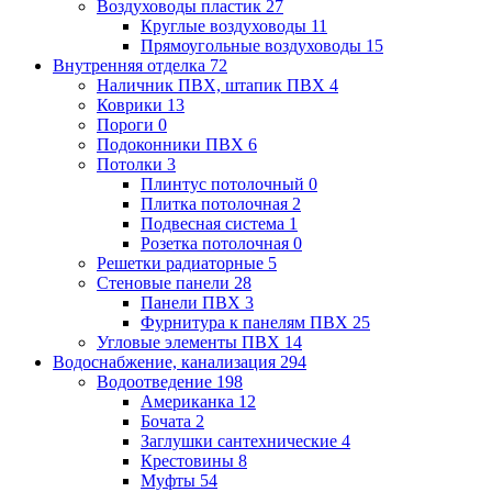
Воздуховоды пластик
27
Круглые воздуховоды
11
Прямоугольные воздуховоды
15
Внутренняя отделка
72
Наличник ПВХ, штапик ПВХ
4
Коврики
13
Пороги
0
Подоконники ПВХ
6
Потолки
3
Плинтус потолочный
0
Плитка потолочная
2
Подвесная система
1
Розетка потолочная
0
Решетки радиаторные
5
Стеновые панели
28
Панели ПВХ
3
Фурнитура к панелям ПВХ
25
Угловые элементы ПВХ
14
Водоснабжение, канализация
294
Водоотведение
198
Американка
12
Бочата
2
Заглушки сантехнические
4
Крестовины
8
Муфты
54