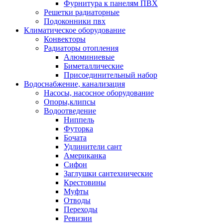
Фурнитура к панелям ПВХ
Решетки радиаторные
Подоконники пвх
Климатическое оборудование
Конвекторы
Радиаторы отопления
Алюминиевые
Биметаллические
Присоединительный набор
Водоснабжение, канализация
Насосы, насосное оборудование
Опоры,клипсы
Водоотведение
Ниппель
Футорка
Бочата
Удлинители сант
Американка
Сифон
Заглушки сантехнические
Крестовины
Муфты
Отводы
Переходы
Ревизии