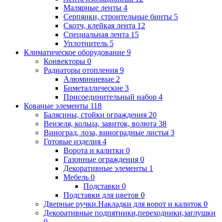
Малярные ленты
4
Серпянки, строительные бинты
5
Скотч, клейкая лента
12
Специальная лента
15
Уплотнитель
5
Климатическое оборудование
9
Конвекторы
0
Радиаторы отопления
9
Алюминиевые
2
Биметаллические
3
Присоединительный набор
4
Кованые элементы
118
Балясины, стойки ограждения
20
Вензеля, кольца, завиток, волюта
38
Виноград, лоза, виноградные листья
3
Готовые изделия
4
Ворота и калитки
0
Газонные ограждения
0
Декоративные элементы
1
Мебель
0
Подставки
0
Подставки для цветов
0
Дверные ручки.Накладки для ворот и калиток
0
Декоративные подпятники,переходники,заглушки
0