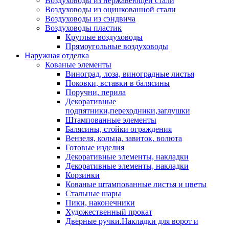
Воздуховоды из нержавеющей стали
Воздуховоды из оцинкованной стали
Воздуховоды из сэндвича
Воздуховоды пластик
Круглые воздуховоды
Прямоугольные воздуховоды
Наружная отделка
Кованые элементы
Виноград, лоза, виноградные листья
Поковки, вставки в балясины
Поручни, перила
Декоративные
подпятники,переходники,заглушки
Штампованные элементы
Балясины, стойки ограждения
Вензеля, кольца, завиток, волюта
Готовые изделия
Декоративные элементы, накладки
Декоративные элементы, накладки
Корзинки
Кованые штампованные листья и цветы
Стальные шары
Пики, наконечники
Художественный прокат
Дверные ручки.Накладки для ворот и