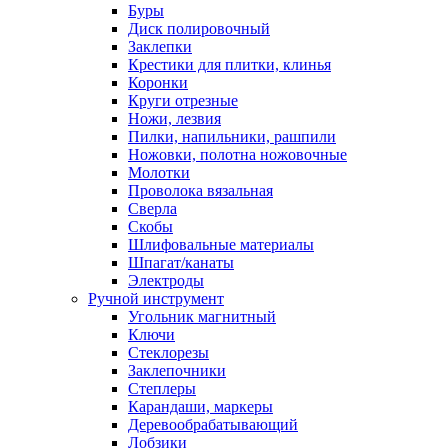
Буры
Диск полировочный
Заклепки
Крестики для плитки, клинья
Коронки
Круги отрезные
Ножи, лезвия
Пилки, напильники, рашпили
Ножовки, полотна ножовочные
Молотки
Проволока вязальная
Сверла
Скобы
Шлифовальные материалы
Шпагат/канаты
Электроды
Ручной инструмент
Угольник магнитный
Ключи
Стеклорезы
Заклепочники
Степлеры
Карандаши, маркеры
Деревообрабатывающий
Лобзики