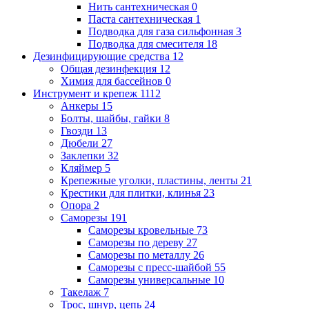
Нить сантехническая
0
Паста сантехническая
1
Подводка для газа сильфонная
3
Подводка для смесителя
18
Дезинфицирующие средства
12
Общая дезинфекция
12
Химия для бассейнов
0
Инструмент и крепеж
1112
Анкеры
15
Болты, шайбы, гайки
8
Гвозди
13
Дюбели
27
Заклепки
32
Кляймер
5
Крепежные уголки, пластины, ленты
21
Крестики для плитки, клинья
23
Опора
2
Саморезы
191
Саморезы кровельные
73
Саморезы по дереву
27
Саморезы по металлу
26
Саморезы с пресс-шайбой
55
Саморезы универсальные
10
Такелаж
7
Трос, шнур, цепь
24