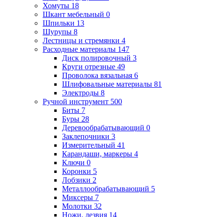
Хомуты
18
Шкант мебельный
0
Шпильки
13
Шурупы
8
Лестницы и стремянки
4
Расходные материалы
147
Диск полировочный
3
Круги отрезные
49
Проволока вязальная
6
Шлифовальные материалы
81
Электроды
8
Ручной инструмент
500
Биты
7
Буры
28
Деревообрабатывающий
0
Заклепочники
3
Измерительный
41
Карандаши, маркеры
4
Ключи
0
Коронки
5
Лобзики
2
Металлообрабатывающий
5
Миксеры
7
Молотки
32
Ножи, лезвия
14