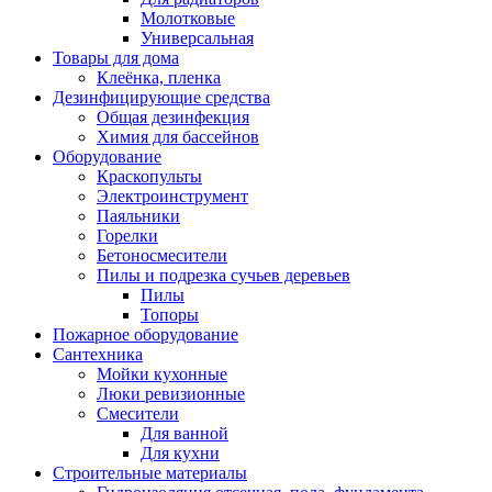
Молотковые
Универсальная
Товары для дома
Клеёнка, пленка
Дезинфицирующие средства
Общая дезинфекция
Химия для бассейнов
Оборудование
Краскопульты
Электроинструмент
Паяльники
Горелки
Бетоносмесители
Пилы и подрезка сучьев деревьев
Пилы
Топоры
Пожарное оборудование
Сантехника
Мойки кухонные
Люки ревизионные
Смесители
Для ванной
Для кухни
Строительные материалы