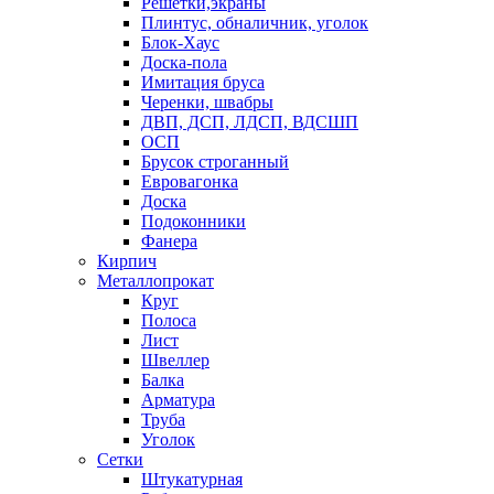
Решетки,экраны
Плинтус, обналичник, уголок
Блок-Хаус
Доска-пола
Имитация бруса
Черенки, швабры
ДВП, ДСП, ЛДСП, ВДСШП
ОСП
Брусок строганный
Евровагонка
Доска
Подоконники
Фанера
Кирпич
Металлопрокат
Круг
Полоса
Лист
Швеллер
Балка
Арматура
Труба
Уголок
Сетки
Штукатурная