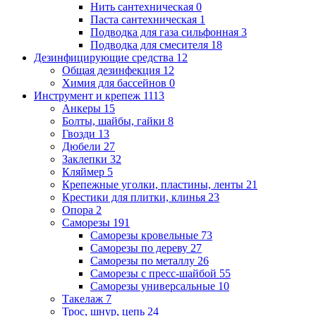
Нить сантехническая
0
Паста сантехническая
1
Подводка для газа сильфонная
3
Подводка для смесителя
18
Дезинфицирующие средства
12
Общая дезинфекция
12
Химия для бассейнов
0
Инструмент и крепеж
1113
Анкеры
15
Болты, шайбы, гайки
8
Гвозди
13
Дюбели
27
Заклепки
32
Кляймер
5
Крепежные уголки, пластины, ленты
21
Крестики для плитки, клинья
23
Опора
2
Саморезы
191
Саморезы кровельные
73
Саморезы по дереву
27
Саморезы по металлу
26
Саморезы с пресс-шайбой
55
Саморезы универсальные
10
Такелаж
7
Трос, шнур, цепь
24