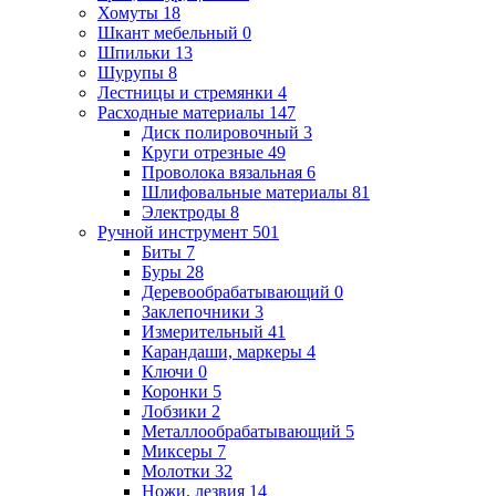
Хомуты
18
Шкант мебельный
0
Шпильки
13
Шурупы
8
Лестницы и стремянки
4
Расходные материалы
147
Диск полировочный
3
Круги отрезные
49
Проволока вязальная
6
Шлифовальные материалы
81
Электроды
8
Ручной инструмент
501
Биты
7
Буры
28
Деревообрабатывающий
0
Заклепочники
3
Измерительный
41
Карандаши, маркеры
4
Ключи
0
Коронки
5
Лобзики
2
Металлообрабатывающий
5
Миксеры
7
Молотки
32
Ножи, лезвия
14