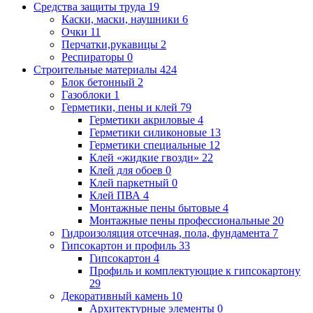
Средства защиты труда
19
Каски, маски, наушники
6
Очки
11
Перчатки,рукавицы
2
Респираторы
0
Строительные материалы
424
Блок бетонный
2
Газоблоки
1
Герметики, пены и клей
79
Герметики акриловые
4
Герметики силиконовые
13
Герметики специальные
12
Клей «жидкие гвозди»
22
Клей для обоев
0
Клей паркетный
0
Клей ПВА
4
Монтажные пены бытовые
4
Монтажные пены профессиональные
20
Гидроизоляция отсечная, пола, фундамента
7
Гипсокартон и профиль
33
Гипсокартон
4
Профиль и комплектующие к гипсокартону
29
Декоративный камень
10
Архитектурные элементы
0