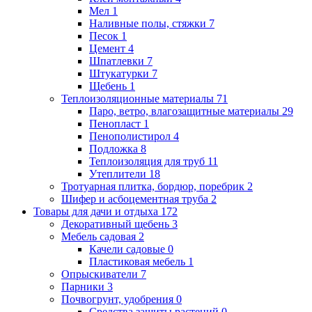
Мел
1
Наливные полы, стяжки
7
Песок
1
Цемент
4
Шпатлевки
7
Штукатурки
7
Щебень
1
Теплоизоляционные материалы
71
Паро, ветро, влагозащитные материалы
29
Пенопласт
1
Пенополистирол
4
Подложка
8
Теплоизоляция для труб
11
Утеплители
18
Тротуарная плитка, бордюр, поребрик
2
Шифер и асбоцементная труба
2
Товары для дачи и отдыха
172
Декоративный щебень
3
Мебель садовая
2
Качели садовые
0
Пластиковая мебель
1
Опрыскиватели
7
Парники
3
Почвогрунт, удобрения
0
Средства защиты растений
0