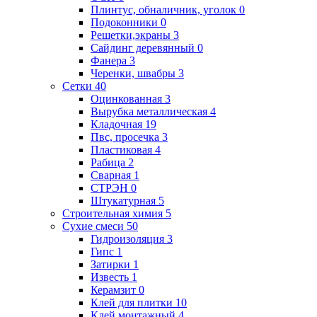
Плинтус, обналичник, уголок
0
Подоконники
0
Решетки,экраны
3
Сайдинг деревянный
0
Фанера
3
Черенки, швабры
3
Сетки
40
Оцинкованная
3
Вырубка металлическая
4
Кладочная
19
Пвс, просечка
3
Пластиковая
4
Рабица
2
Сварная
1
СТРЭН
0
Штукатурная
5
Строительная химия
5
Сухие смеси
50
Гидроизоляция
3
Гипс
1
Затирки
1
Известь
1
Керамзит
0
Клей для плитки
10
Клей монтажный
4