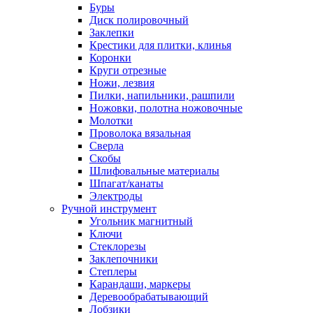
Буры
Диск полировочный
Заклепки
Крестики для плитки, клинья
Коронки
Круги отрезные
Ножи, лезвия
Пилки, напильники, рашпили
Ножовки, полотна ножовочные
Молотки
Проволока вязальная
Сверла
Скобы
Шлифовальные материалы
Шпагат/канаты
Электроды
Ручной инструмент
Угольник магнитный
Ключи
Стеклорезы
Заклепочники
Степлеры
Карандаши, маркеры
Деревообрабатывающий
Лобзики