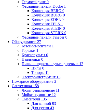
Термосайдинг
0
Фасадные панели Docke
1
Коллекция BERG
0
Коллекция BURG
0
Коллекция EDEL
0
Коллекция FELS
1
Коллекция STEIN
0
Коллекция STERN
0
Фасадные панели Fineber
0
Оборудование
27
Бетоносмесители
1
Горелки
1
Краскопульты
0
Паяльники
0
Пилы и подрезка сучьев деревьев
12
Пилы
0
Топоры
11
Электроинструмент
13
Пожарное оборудование
2
Сантехника
158
Люки ревизионные
11
Мойки кухонные
12
Смесители
135
Для ванной
93
Для кухни
43