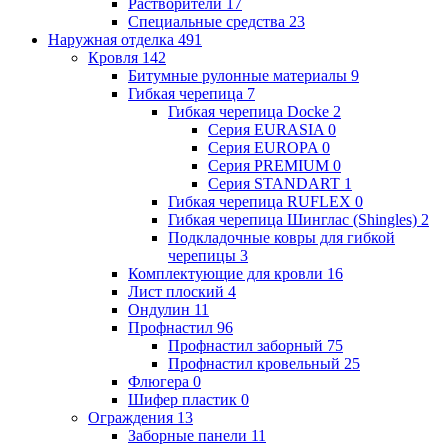
Растворители
17
Специальные средства
23
Наружная отделка
491
Кровля
142
Битумные рулонные материалы
9
Гибкая черепица
7
Гибкая черепица Docke
2
Серия EURASIA
0
Серия EUROPA
0
Серия PREMIUM
0
Серия STANDART
1
Гибкая черепица RUFLEX
0
Гибкая черепица Шинглас (Shingles)
2
Подкладочные ковры для гибкой
черепицы
3
Комплектующие для кровли
16
Лист плоский
4
Ондулин
11
Профнастил
96
Профнастил заборный
75
Профнастил кровельный
25
Флюгера
0
Шифер пластик
0
Ограждения
13
Заборные панели
11