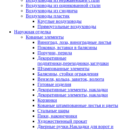
Воздуховоды из нержавеющей стали
Воздуховоды из оцинкованной стали
Воздуховоды из сэндвича
Воздуховоды пластик
Круглые воздуховоды
Прямоугольные воздуховоды
Наружная отделка
Кованые элементы
Виноград, лоза, виноградные листья
Поковки, вставки в балясины
Поручни, перила
Декоративные
подпятники,переходники,заглушки
Штампованные элементы
Балясины, стойки ограждения
Вензеля, кольца, завиток, волюта
Готовые изделия
Декоративные элементы, накладки
Декоративные элементы, накладки
Корзинки
Кованые штампованные листья и цветы
Стальные шары
Пики, наконечники
Художественный прокат
Дверные ручки.Накладки для ворот и