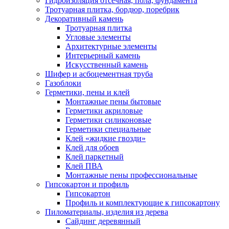
Гидроизоляция отсечная, пола, фундамента
Тротуарная плитка, бордюр, поребрик
Декоративный камень
Тротуарная плитка
Угловые элементы
Архитектурные элементы
Интерьерный камень
Искусственный камень
Шифер и асбоцементная труба
Газоблоки
Герметики, пены и клей
Монтажные пены бытовые
Герметики акриловые
Герметики силиконовые
Герметики специальные
Клей «жидкие гвозди»
Клей для обоев
Клей паркетный
Клей ПВА
Монтажные пены профессиональные
Гипсокартон и профиль
Гипсокартон
Профиль и комплектующие к гипсокартону
Пиломатериалы, изделия из дерева
Сайдинг деревянный