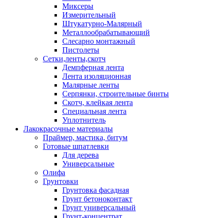
Миксеры
Измерительный
Штукатурно-Малярный
Металлообрабатывающий
Слесарно монтажный
Пистолеты
Сетки,ленты,скотч
Демпферная лента
Лента изоляционная
Малярные ленты
Серпянки, строительные бинты
Скотч, клейкая лента
Специальная лента
Уплотнитель
Лакокрасочные материалы
Праймер, мастика, битум
Готовые шпатлевки
Для дерева
Универсальные
Олифа
Грунтовки
Грунтовка фасадная
Грунт бетоноконтакт
Грунт универсальный
Грунт-концентрат