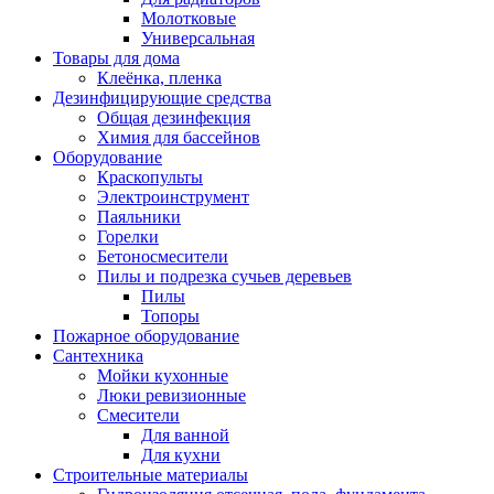
Молотковые
Универсальная
Товары для дома
Клеёнка, пленка
Дезинфицирующие средства
Общая дезинфекция
Химия для бассейнов
Оборудование
Краскопульты
Электроинструмент
Паяльники
Горелки
Бетоносмесители
Пилы и подрезка сучьев деревьев
Пилы
Топоры
Пожарное оборудование
Сантехника
Мойки кухонные
Люки ревизионные
Смесители
Для ванной
Для кухни
Строительные материалы