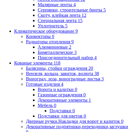
Малярные ленты
4
Серпянки, строительные бинты
5
Скотч, клейкая лента
12
Специальная лента
15
Уплотнитель
5
Климатическое оборудование
9
Конвекторы
0
Радиаторы отопления
9
Алюминиевые
2
Биметаллические
3
Присоединительный набор
4
Кованые элементы
118
Балясины, стойки ограждения
20
Вензеля, кольца, завиток, волюта
38
Виноград, лоза, виноградные листья
3
Готовые изделия
4
Ворота и калитки
0
Газонные ограждения
0
Декоративные элементы
1
Мебель
0
Подставки
0
Подставки для цветов
0
Дверные ручки.Накладки для ворот и калиток
0
Декоративные подпятники,переходники,заглушки
0