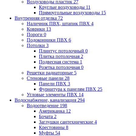
Воздуховоды пластик
27
Круглые воздуховоды
11
Прямоугольные воздуховоды
15
Внутренняя отделка
72
Наличник ПВХ, штапик ПВХ
4
Коврики
13
Пороги
0
Подоконники ПВХ
6
Потолки
3
Плинтус потолочный
0
Плитка потолочная
2
Подвесная система
1
Розетка потолочная
0
Решетки радиаторные
5
Стеновые панели
28
Панели ПВХ
3
Фурнитура к панелям ПВХ
25
Угловые элементы ПВХ
14
Водоснабжение, канализация
294
Водоотведение
198
Американка
12
Бочата
2
Заглушки сантехнические
4
Крестовины
8
Муфты
54