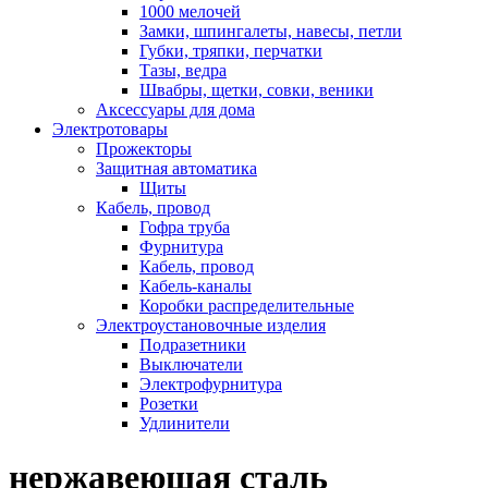
1000 мелочей
Замки, шпингалеты, навесы, петли
Губки, тряпки, перчатки
Тазы, ведра
Швабры, щетки, совки, веники
Аксессуары для дома
Электротовары
Прожекторы
Защитная автоматика
Щиты
Кабель, провод
Гофра труба
Фурнитура
Кабель, провод
Кабель-каналы
Коробки распределительные
Электроустановочные изделия
Подразетники
Выключатели
Электрофурнитура
Розетки
Удлинители
нержавеющая сталь