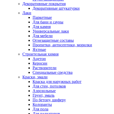
Декоративные покрытия
Декоративные штукатурки
Лаки
Паркетные
Для бани и сауны
Для камня
Универсальные лаки
Для мебели
Огнезащитные составы
Пропитки, антисептики, морилки
Яхтные
Строительная химия
Ацетон
Керосин
Растворители
Специальные средства
Краски, эмали
Краска для наружных работ
Для стен, потолков
Аэрозольные
Грунт, эмаль
По бетону, шиферу
Колоранты
Для пола
Для радиаторов