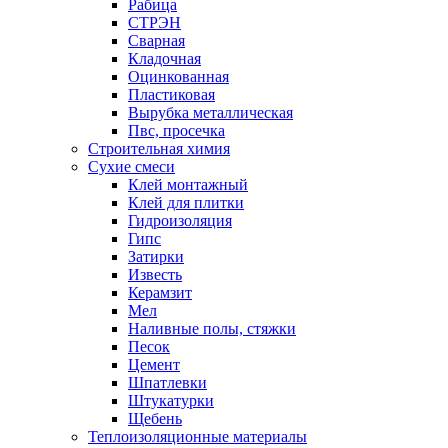
Рабица
СТРЭН
Сварная
Кладочная
Оцинкованная
Пластиковая
Вырубка металлическая
Пвс, просечка
Строительная химия
Сухие смеси
Клей монтажный
Клей для плитки
Гидроизоляция
Гипс
Затирки
Известь
Керамзит
Мел
Наливные полы, стяжки
Песок
Цемент
Шпатлевки
Штукатурки
Щебень
Теплоизоляционные материалы