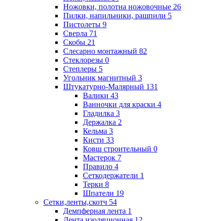
Ножовки, полотна ножовочные
26
Пилки, напильники, рашпили
5
Пистолеты
9
Сверла
71
Скобы
21
Слесарно монтажный
82
Стеклорезы
0
Степлеры
5
Угольник магнитный
3
Штукатурно-Малярный
131
Валики
43
Ванночки для краски
4
Гладилка
3
Держалка
2
Кельма
3
Кисти
33
Ковш строительный
0
Мастерок
7
Правило
4
Сеткодержатели
1
Терки
8
Шпатели
19
Сетки,ленты,скотч
54
Демпферная лента
1
Лента изоляционная
12