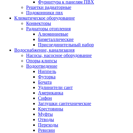
Фурнитура к панелям ПВХ
Решетки радиаторные
Подоконники пвх
Климатическое оборудование
Конвекторы
Радиаторы отопления
Алюминиевые
Биметаллические
Присоединительный набор
Водоснабжение, канализация
Насосы, насосное оборудование
Опоры,клипсы
Водоотведение
Ниппель
Футорка
Бочата
Удлинители сант
Американка
Сифон
Заглушки сантехнические
Крестовины
Муфты
Отводы
Переходы
Ревизии