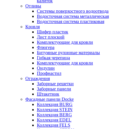
калиток
Отливы
Системы поверхостного водоотвода
Водосточная система металлическая
Водосточная система пластиковая
Кровля
Шифер пластик
Лист плоский
Комплектующие для кровли
Флюгера
Битумные рулонные материалы
Гибкая черепица
Комплектующие для кровли
Ондулин
Профнастил
Ограждения
Заборные решетки
Заборные панели
Штакетник
Фасадные панели Docke
Коллекция BURG
Коллекция STEIN
Коллекция BERG
Коллекция EDEL
Коллекция FELS