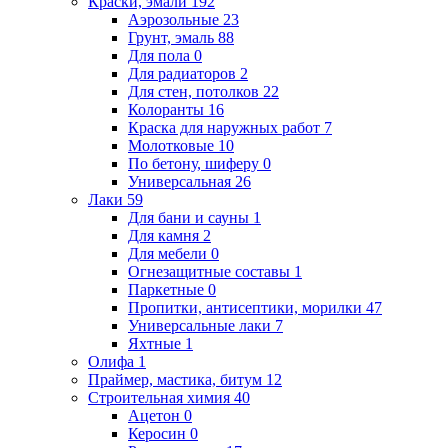
Краски, эмали
192
Аэрозольные
23
Грунт, эмаль
88
Для пола
0
Для радиаторов
2
Для стен, потолков
22
Колоранты
16
Краска для наружных работ
7
Молотковые
10
По бетону, шиферу
0
Универсальная
26
Лаки
59
Для бани и сауны
1
Для камня
2
Для мебели
0
Огнезащитные составы
1
Паркетные
0
Пропитки, антисептики, морилки
47
Универсальные лаки
7
Яхтные
1
Олифа
1
Праймер, мастика, битум
12
Строительная химия
40
Ацетон
0
Керосин
0