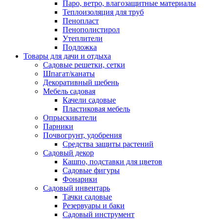
Паро, ветро, влагозащитные материалы
Теплоизоляция для труб
Пенопласт
Пенополистирол
Утеплители
Подложка
Товары для дачи и отдыха
Садовые решетки, сетки
Шпагат/канаты
Декоративный щебень
Мебель садовая
Качели садовые
Пластиковая мебель
Опрыскиватели
Парники
Почвогрунт, удобрения
Средства защиты растений
Садовый декор
Кашпо, подставки для цветов
Садовые фигуры
Фонарики
Садовый инвентарь
Тачки садовые
Резервуары и баки
Садовый инструмент