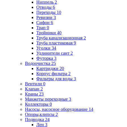
Ниппель
2
Отводы
6
Переходы
10
Ревизии
3
Сифон
6
Трап
0
Тройники
40
Труба канализационная
2
Труба пластиковая
9
Уголки
34
Удлинители сант
2
Футорка
3
Водоочистка
25
Картриджи
20
Корпус фильтра
2
Фильтры для воды
3
Вентили
0
Клапан
2
Краны
23
Манжеты переходные
3
Коллекторы
0
Насосы, насосное оборудование
14
Опоры,клипсы
2
Подводка
24
Лен
3