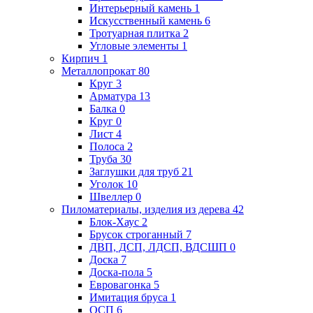
Интерьерный камень
1
Искусственный камень
6
Тротуарная плитка
2
Угловые элементы
1
Кирпич
1
Металлопрокат
80
Круг
3
Арматура
13
Балка
0
Круг
0
Лист
4
Полоса
2
Труба
30
Заглушки для труб
21
Уголок
10
Швеллер
0
Пиломатериалы, изделия из дерева
42
Блок-Хаус
2
Брусок строганный
7
ДВП, ДСП, ЛДСП, ВДСШП
0
Доска
7
Доска-пола
5
Евровагонка
5
Имитация бруса
1
ОСП
6