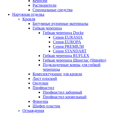
Керосин
Растворители
Специальные средства
Наружная отделка
Кровля
Битумные рулонные материалы
Гибкая черепица
Гибкая черепица Docke
Серия EURASIA
Серия EUROPA
Серия PREMIUM
Серия STANDART
Гибкая черепица RUFLEX
Гибкая черепица Шинглас (Shingles)
Подкладочные ковры для гибкой
черепицы
Комплектующие для кровли
Лист плоский
Ондулин
Профнастил
Профнастил заборный
Профнастил кровельный
Флюгера
Шифер пластик
Ограждения