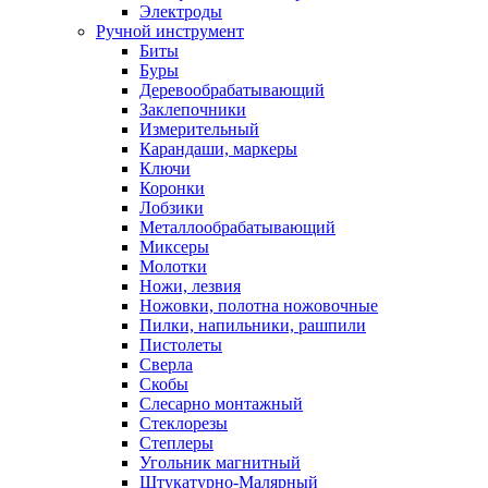
Электроды
Ручной инструмент
Биты
Буры
Деревообрабатывающий
Заклепочники
Измерительный
Карандаши, маркеры
Ключи
Коронки
Лобзики
Металлообрабатывающий
Миксеры
Молотки
Ножи, лезвия
Ножовки, полотна ножовочные
Пилки, напильники, рашпили
Пистолеты
Сверла
Скобы
Слесарно монтажный
Стеклорезы
Степлеры
Угольник магнитный
Штукатурно-Малярный