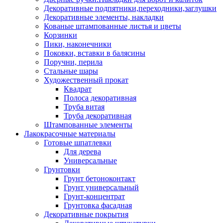
Декоративные подпятники,переходники,заглушки
Декоративные элементы, накладки
Кованые штампованные листья и цветы
Корзинки
Пики, наконечники
Поковки, вставки в балясины
Поручни, перила
Стальные шары
Художественный прокат
Квадрат
Полоса декоративная
Труба витая
Труба декоративная
Штампованные элементы
Лакокрасочные материалы
Готовые шпатлевки
Для дерева
Универсальные
Грунтовки
Грунт бетоноконтакт
Грунт универсальный
Грунт-концентрат
Грунтовка фасадная
Декоративные покрытия