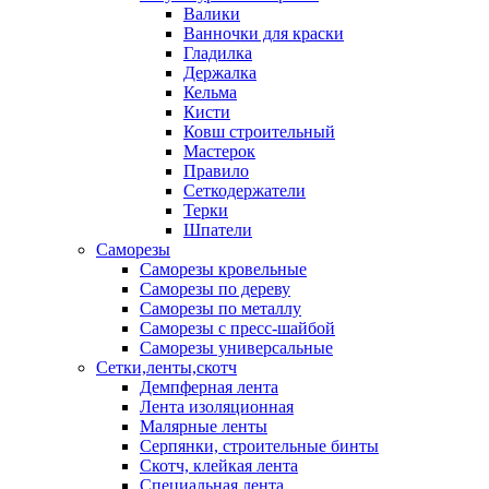
Валики
Ванночки для краски
Гладилка
Держалка
Кельма
Кисти
Ковш строительный
Мастерок
Правило
Сеткодержатели
Терки
Шпатели
Саморезы
Саморезы кровельные
Саморезы по дереву
Саморезы по металлу
Саморезы с пресс-шайбой
Саморезы универсальные
Сетки,ленты,скотч
Демпферная лента
Лента изоляционная
Малярные ленты
Серпянки, строительные бинты
Скотч, клейкая лента
Специальная лента