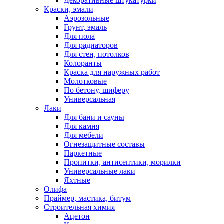
Декоративные штукатурки
Краски, эмали
Аэрозольные
Грунт, эмаль
Для пола
Для радиаторов
Для стен, потолков
Колоранты
Краска для наружных работ
Молотковые
По бетону, шиферу
Универсальная
Лаки
Для бани и сауны
Для камня
Для мебели
Огнезащитные составы
Паркетные
Пропитки, антисептики, морилки
Универсальные лаки
Яхтные
Олифа
Праймер, мастика, битум
Строительная химия
Ацетон