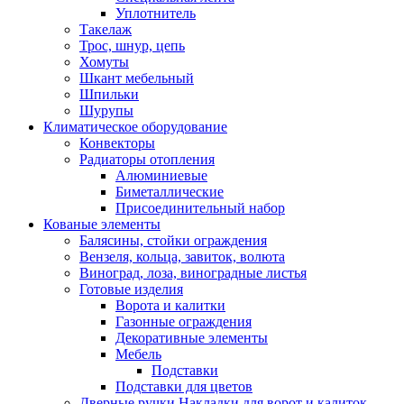
Уплотнитель
Такелаж
Трос, шнур, цепь
Хомуты
Шкант мебельный
Шпильки
Шурупы
Климатическое оборудование
Конвекторы
Радиаторы отопления
Алюминиевые
Биметаллические
Присоединительный набор
Кованые элементы
Балясины, стойки ограждения
Вензеля, кольца, завиток, волюта
Виноград, лоза, виноградные листья
Готовые изделия
Ворота и калитки
Газонные ограждения
Декоративные элементы
Мебель
Подставки
Подставки для цветов
Дверные ручки.Накладки для ворот и калиток