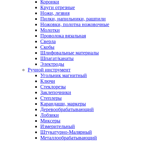
Коронки
Круги отрезные
Ножи, лезвия
Пилки, напильники, рашпили
Ножовки, полотна ножовочные
Молотки
Проволока вязальная
Сверла
Скобы
Шлифовальные материалы
Шпагат/канаты
Электроды
Ручной инструмент
Угольник магнитный
Ключи
Стеклорезы
Заклепочники
Степлеры
Карандаши, маркеры
Деревообрабатывающий
Лобзики
Миксеры
Измерительный
Штукатурно-Малярный
Металлообрабатывающий