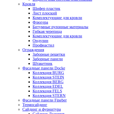
Кровля
Шифер пластик
Лист плоский
Комплектующие для кровли
Флюгера
Битумные рулонные материалы
Гибкая черепица
Комплектующие для кровли
Ондулин
Профнастил
Ограждения
Заборные решетки
Заборные панели
Штакетник
Фасадные панели Docke
Коллекция BURG
Коллекция STEIN
Коллекция BERG
Коллекция EDEL
Коллекция FELS
Коллекция STERN
Фасадные панели Fineber
Термосайдинг
Сайдинг и фурнитура
Сайдинг Доломит