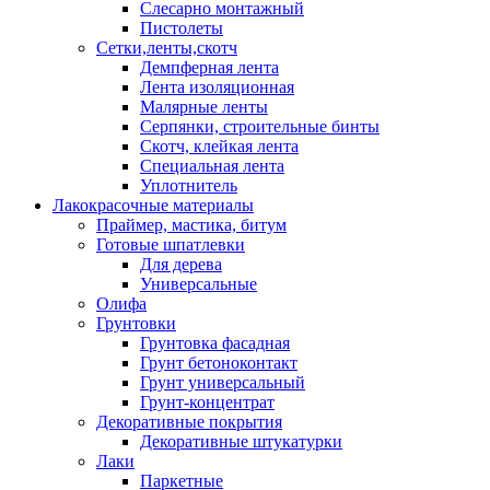
Слесарно монтажный
Пистолеты
Сетки,ленты,скотч
Демпферная лента
Лента изоляционная
Малярные ленты
Серпянки, строительные бинты
Скотч, клейкая лента
Специальная лента
Уплотнитель
Лакокрасочные материалы
Праймер, мастика, битум
Готовые шпатлевки
Для дерева
Универсальные
Олифа
Грунтовки
Грунтовка фасадная
Грунт бетоноконтакт
Грунт универсальный
Грунт-концентрат
Декоративные покрытия
Декоративные штукатурки
Лаки
Паркетные