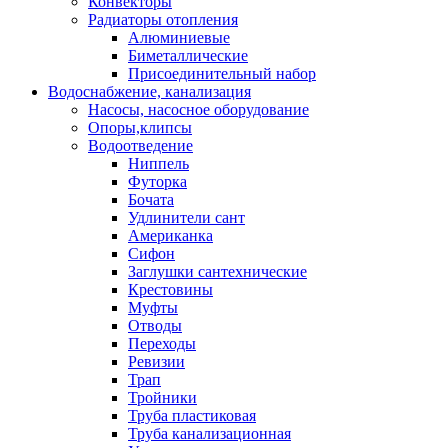
Конвекторы
Радиаторы отопления
Алюминиевые
Биметаллические
Присоединительный набор
Водоснабжение, канализация
Насосы, насосное оборудование
Опоры,клипсы
Водоотведение
Ниппель
Футорка
Бочата
Удлинители сант
Американка
Сифон
Заглушки сантехнические
Крестовины
Муфты
Отводы
Переходы
Ревизии
Трап
Тройники
Труба пластиковая
Труба канализационная