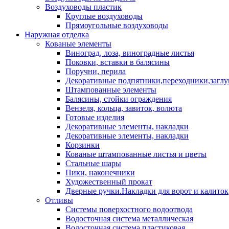
Воздуховоды пластик
Круглые воздуховоды
Прямоугольные воздуховоды
Наружная отделка
Кованые элементы
Виноград, лоза, виноградные листья
Поковки, вставки в балясины
Поручни, перила
Декоративные подпятники,переходники,загл
Штампованные элементы
Балясины, стойки ограждения
Вензеля, кольца, завиток, волюта
Готовые изделия
Декоративные элементы, накладки
Декоративные элементы, накладки
Корзинки
Кованые штампованные листья и цветы
Стальные шары
Пики, наконечники
Художественный прокат
Дверные ручки.Накладки для ворот и калиток
Отливы
Системы поверхостного водоотвода
Водосточная система металлическая
Водосточная система пластиковая