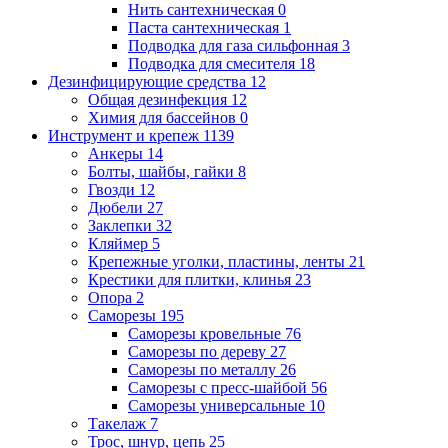
Нить сантехническая
0
Паста сантехническая
1
Подводка для газа сильфонная
3
Подводка для смесителя
18
Дезинфицирующие средства
12
Общая дезинфекция
12
Химия для бассейнов
0
Инструмент и крепеж
1139
Анкеры
14
Болты, шайбы, гайки
8
Гвозди
12
Дюбели
27
Заклепки
32
Кляймер
5
Крепежные уголки, пластины, ленты
21
Крестики для плитки, клинья
23
Опора
2
Саморезы
195
Саморезы кровельные
76
Саморезы по дереву
27
Саморезы по металлу
26
Саморезы с пресс-шайбой
56
Саморезы универсальные
10
Такелаж
7
Трос, шнур, цепь
25