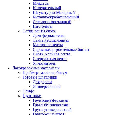
Миксеры
Измерительный
Штукатурно-Малярный
Металлообрабатывающий
Слесарно монтажный
Пистолеты
Сетки,ленты,скотч
Демпферная лента
Лента изоляционная
Малярные ленты
Серпянки, строительные бинты
Скотч, клейкая лента
Специальная лента
Уплотнитель
Лакокрасочные материалы
Праймер, мастика, битум
Готовые шпатлевки
Для дерева
Универсальные
Олифа
Грунтовки
Грунтовка фасадная
Грунт бетоноконтакт
Грунт универсальный
Грунт-концентрат