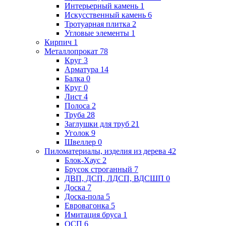
Интерьерный камень
1
Искусственный камень
6
Тротуарная плитка
2
Угловые элементы
1
Кирпич
1
Металлопрокат
78
Круг
3
Арматура
14
Балка
0
Круг
0
Лист
4
Полоса
2
Труба
28
Заглушки для труб
21
Уголок
9
Швеллер
0
Пиломатериалы, изделия из дерева
42
Блок-Хаус
2
Брусок строганный
7
ДВП, ДСП, ЛДСП, ВДСШП
0
Доска
7
Доска-пола
5
Евровагонка
5
Имитация бруса
1
ОСП
6