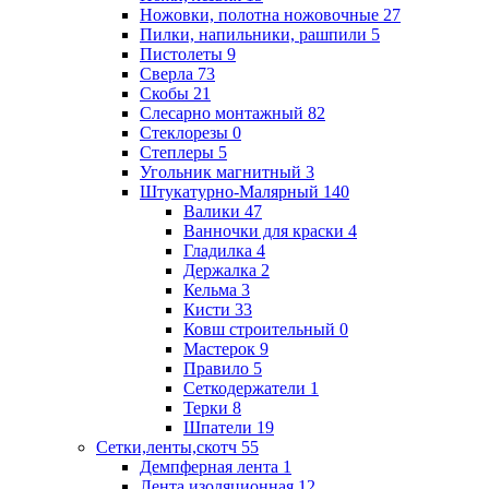
Ножовки, полотна ножовочные
27
Пилки, напильники, рашпили
5
Пистолеты
9
Сверла
73
Скобы
21
Слесарно монтажный
82
Стеклорезы
0
Степлеры
5
Угольник магнитный
3
Штукатурно-Малярный
140
Валики
47
Ванночки для краски
4
Гладилка
4
Держалка
2
Кельма
3
Кисти
33
Ковш строительный
0
Мастерок
9
Правило
5
Сеткодержатели
1
Терки
8
Шпатели
19
Сетки,ленты,скотч
55
Демпферная лента
1
Лента изоляционная
12