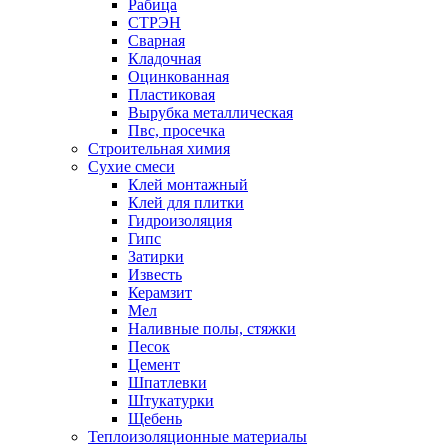
Рабица
СТРЭН
Сварная
Кладочная
Оцинкованная
Пластиковая
Вырубка металлическая
Пвс, просечка
Строительная химия
Сухие смеси
Клей монтажный
Клей для плитки
Гидроизоляция
Гипс
Затирки
Известь
Керамзит
Мел
Наливные полы, стяжки
Песок
Цемент
Шпатлевки
Штукатурки
Щебень
Теплоизоляционные материалы