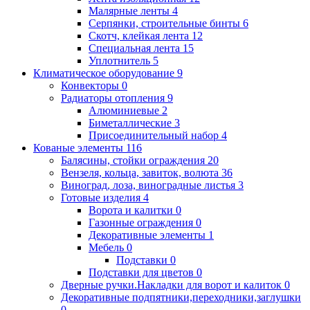
Малярные ленты
4
Серпянки, строительные бинты
6
Скотч, клейкая лента
12
Специальная лента
15
Уплотнитель
5
Климатическое оборудование
9
Конвекторы
0
Радиаторы отопления
9
Алюминиевые
2
Биметаллические
3
Присоединительный набор
4
Кованые элементы
116
Балясины, стойки ограждения
20
Вензеля, кольца, завиток, волюта
36
Виноград, лоза, виноградные листья
3
Готовые изделия
4
Ворота и калитки
0
Газонные ограждения
0
Декоративные элементы
1
Мебель
0
Подставки
0
Подставки для цветов
0
Дверные ручки.Накладки для ворот и калиток
0
Декоративные подпятники,переходники,заглушки
0