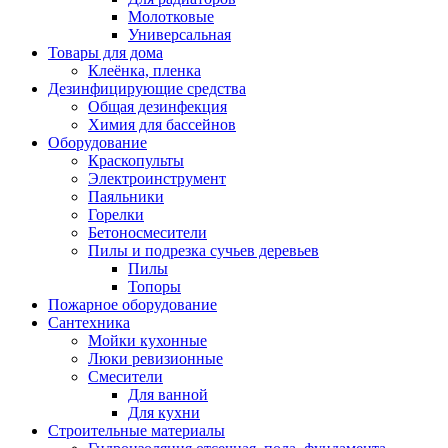
Молотковые
Универсальная
Товары для дома
Клеёнка, пленка
Дезинфицирующие средства
Общая дезинфекция
Химия для бассейнов
Оборудование
Краскопульты
Электроинструмент
Паяльники
Горелки
Бетоносмесители
Пилы и подрезка сучьев деревьев
Пилы
Топоры
Пожарное оборудование
Сантехника
Мойки кухонные
Люки ревизионные
Смесители
Для ванной
Для кухни
Строительные материалы