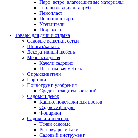
Паро, ветро, влагозащитные материалы
Теплоизоляция для труб
Пенопласт
Пенополистирол
Утеплители
Подложка
Товары для дачи и отдыха
Садовые решетки, сетки
Шпагат/канаты
Декоративный щебень
Мебель садовая
Качели садовые
Пластиковая мебель
Опрыскиватели
Парники
Почвогрунт, удобрения
Средства защиты растений
Садовый декор
Кашпо, подставки для цветов
Садовые фигуры
Фонарики
Садовый инвентарь
Тачки садовые
Резервуары и баки
Садовый инструмент