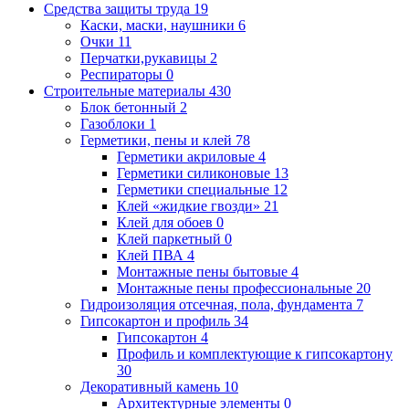
Средства защиты труда
19
Каски, маски, наушники
6
Очки
11
Перчатки,рукавицы
2
Респираторы
0
Строительные материалы
430
Блок бетонный
2
Газоблоки
1
Герметики, пены и клей
78
Герметики акриловые
4
Герметики силиконовые
13
Герметики специальные
12
Клей «жидкие гвозди»
21
Клей для обоев
0
Клей паркетный
0
Клей ПВА
4
Монтажные пены бытовые
4
Монтажные пены профессиональные
20
Гидроизоляция отсечная, пола, фундамента
7
Гипсокартон и профиль
34
Гипсокартон
4
Профиль и комплектующие к гипсокартону
30
Декоративный камень
10
Архитектурные элементы
0