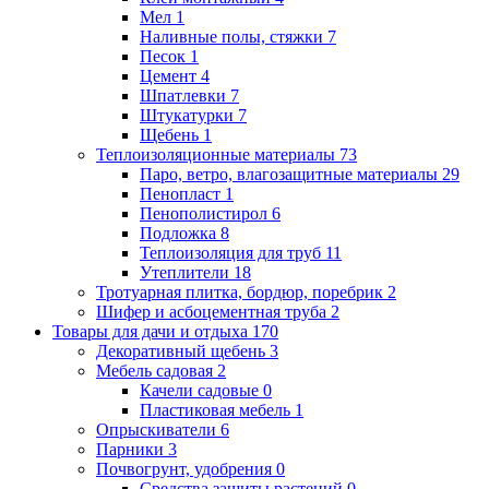
Мел
1
Наливные полы, стяжки
7
Песок
1
Цемент
4
Шпатлевки
7
Штукатурки
7
Щебень
1
Теплоизоляционные материалы
73
Паро, ветро, влагозащитные материалы
29
Пенопласт
1
Пенополистирол
6
Подложка
8
Теплоизоляция для труб
11
Утеплители
18
Тротуарная плитка, бордюр, поребрик
2
Шифер и асбоцементная труба
2
Товары для дачи и отдыха
170
Декоративный щебень
3
Мебель садовая
2
Качели садовые
0
Пластиковая мебель
1
Опрыскиватели
6
Парники
3
Почвогрунт, удобрения
0
Средства защиты растений
0