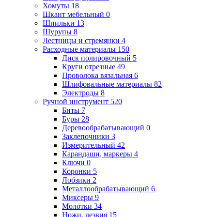
Хомуты
18
Шкант мебельный
0
Шпильки
13
Шурупы
8
Лестницы и стремянки
4
Расходные материалы
150
Диск полировочный
5
Круги отрезные
49
Проволока вязальная
6
Шлифовальные материалы
82
Электроды
8
Ручной инструмент
520
Биты
7
Буры
28
Деревообрабатывающий
0
Заклепочники
3
Измерительный
42
Карандаши, маркеры
4
Ключи
0
Коронки
5
Лобзики
2
Металлообрабатывающий
6
Миксеры
9
Молотки
34
Ножи, лезвия
15