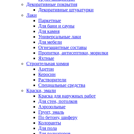
Декоративные покрытия
Декоративные штукатурки
Лаки
Паркетные
Для бани и сауны
Для камня
Универсальные лаки
Для мебели
Огнезащитные составы
Пропитки, антисептики, морилки
Яхтные
Строительная химия
Ацетон
Керосин
Растворители
Специальные средства
Краски, эмали
Краска для наружных работ
Для стен, потолков
Аэрозольные
Грунт, эмаль
По бетону, шиферу
Колоранты
Для пола
Для радиаторов