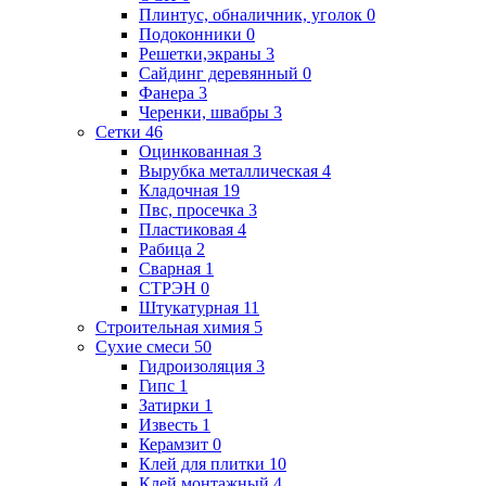
Плинтус, обналичник, уголок
0
Подоконники
0
Решетки,экраны
3
Сайдинг деревянный
0
Фанера
3
Черенки, швабры
3
Сетки
46
Оцинкованная
3
Вырубка металлическая
4
Кладочная
19
Пвс, просечка
3
Пластиковая
4
Рабица
2
Сварная
1
СТРЭН
0
Штукатурная
11
Строительная химия
5
Сухие смеси
50
Гидроизоляция
3
Гипс
1
Затирки
1
Известь
1
Керамзит
0
Клей для плитки
10
Клей монтажный
4