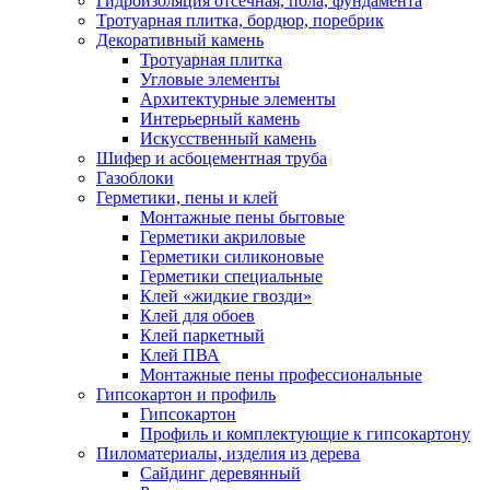
Гидроизоляция отсечная, пола, фундамента
Тротуарная плитка, бордюр, поребрик
Декоративный камень
Тротуарная плитка
Угловые элементы
Архитектурные элементы
Интерьерный камень
Искусственный камень
Шифер и асбоцементная труба
Газоблоки
Герметики, пены и клей
Монтажные пены бытовые
Герметики акриловые
Герметики силиконовые
Герметики специальные
Клей «жидкие гвозди»
Клей для обоев
Клей паркетный
Клей ПВА
Монтажные пены профессиональные
Гипсокартон и профиль
Гипсокартон
Профиль и комплектующие к гипсокартону
Пиломатериалы, изделия из дерева
Сайдинг деревянный