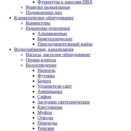
Фурнитура к панелям ПВХ
Решетки радиаторные
Подоконники пвх
Климатическое оборудование
Конвекторы
Радиаторы отопления
Алюминиевые
Биметаллические
Присоединительный набор
Водоснабжение, канализация
Насосы, насосное оборудование
Опоры,клипсы
Водоотведение
Ниппель
Футорка
Бочата
Удлинители сант
Американка
Сифон
Заглушки сантехнические
Крестовины
Муфты
Отводы
Переходы
Ревизии