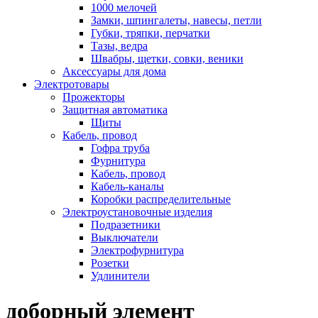
1000 мелочей
Замки, шпингалеты, навесы, петли
Губки, тряпки, перчатки
Тазы, ведра
Швабры, щетки, совки, веники
Аксессуары для дома
Электротовары
Прожекторы
Защитная автоматика
Щиты
Кабель, провод
Гофра труба
Фурнитура
Кабель, провод
Кабель-каналы
Коробки распределительные
Электроустановочные изделия
Подразетники
Выключатели
Электрофурнитура
Розетки
Удлинители
доборный элемент