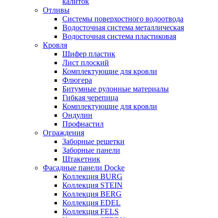
калиток
Отливы
Системы поверхостного водоотвода
Водосточная система металлическая
Водосточная система пластиковая
Кровля
Шифер пластик
Лист плоский
Комплектующие для кровли
Флюгера
Битумные рулонные материалы
Гибкая черепица
Комплектующие для кровли
Ондулин
Профнастил
Ограждения
Заборные решетки
Заборные панели
Штакетник
Фасадные панели Docke
Коллекция BURG
Коллекция STEIN
Коллекция BERG
Коллекция EDEL
Коллекция FELS