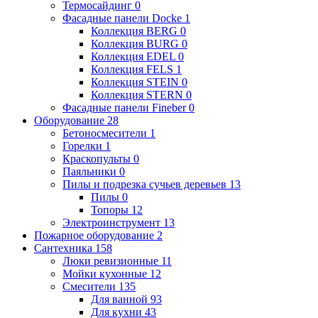
Термосайдинг
0
Фасадные панели Docke
1
Коллекция BERG
0
Коллекция BURG
0
Коллекция EDEL
0
Коллекция FELS
1
Коллекция STEIN
0
Коллекция STERN
0
Фасадные панели Fineber
0
Оборудование
28
Бетоносмесители
1
Горелки
1
Краскопульты
0
Паяльники
0
Пилы и подрезка сучьев деревьев
13
Пилы
0
Топоры
12
Электроинструмент
13
Пожарное оборудование
2
Сантехника
158
Люки ревизионные
11
Мойки кухонные
12
Смесители
135
Для ванной
93
Для кухни
43