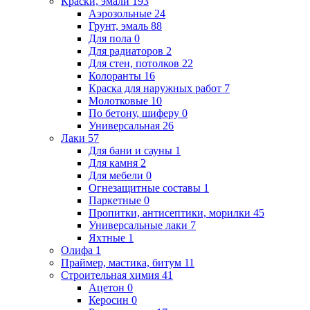
Краски, эмали
193
Аэрозольные
24
Грунт, эмаль
88
Для пола
0
Для радиаторов
2
Для стен, потолков
22
Колоранты
16
Краска для наружных работ
7
Молотковые
10
По бетону, шиферу
0
Универсальная
26
Лаки
57
Для бани и сауны
1
Для камня
2
Для мебели
0
Огнезащитные составы
1
Паркетные
0
Пропитки, антисептики, морилки
45
Универсальные лаки
7
Яхтные
1
Олифа
1
Праймер, мастика, битум
11
Строительная химия
41
Ацетон
0
Керосин
0