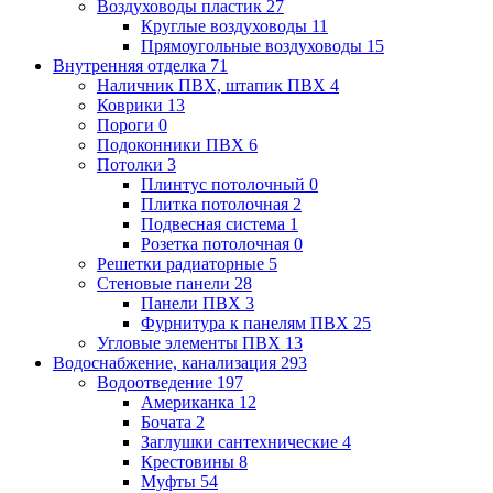
Воздуховоды пластик
27
Круглые воздуховоды
11
Прямоугольные воздуховоды
15
Внутренняя отделка
71
Наличник ПВХ, штапик ПВХ
4
Коврики
13
Пороги
0
Подоконники ПВХ
6
Потолки
3
Плинтус потолочный
0
Плитка потолочная
2
Подвесная система
1
Розетка потолочная
0
Решетки радиаторные
5
Стеновые панели
28
Панели ПВХ
3
Фурнитура к панелям ПВХ
25
Угловые элементы ПВХ
13
Водоснабжение, канализация
293
Водоотведение
197
Американка
12
Бочата
2
Заглушки сантехнические
4
Крестовины
8
Муфты
54