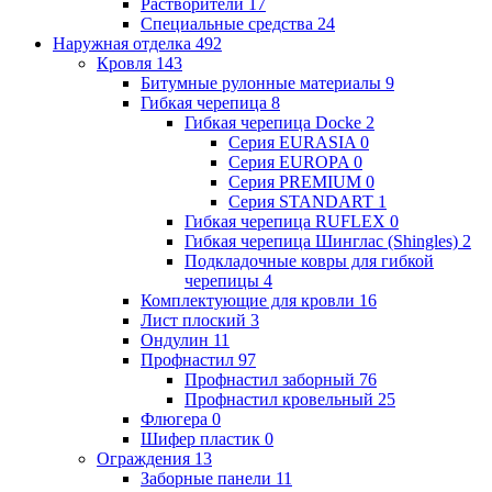
Растворители
17
Специальные средства
24
Наружная отделка
492
Кровля
143
Битумные рулонные материалы
9
Гибкая черепица
8
Гибкая черепица Docke
2
Серия EURASIA
0
Серия EUROPA
0
Серия PREMIUM
0
Серия STANDART
1
Гибкая черепица RUFLEX
0
Гибкая черепица Шинглас (Shingles)
2
Подкладочные ковры для гибкой
черепицы
4
Комплектующие для кровли
16
Лист плоский
3
Ондулин
11
Профнастил
97
Профнастил заборный
76
Профнастил кровельный
25
Флюгера
0
Шифер пластик
0
Ограждения
13
Заборные панели
11