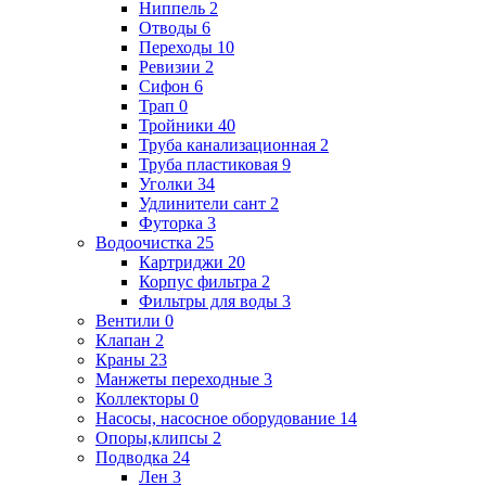
Ниппель
2
Отводы
6
Переходы
10
Ревизии
2
Сифон
6
Трап
0
Тройники
40
Труба канализационная
2
Труба пластиковая
9
Уголки
34
Удлинители сант
2
Футорка
3
Водоочистка
25
Картриджи
20
Корпус фильтра
2
Фильтры для воды
3
Вентили
0
Клапан
2
Краны
23
Манжеты переходные
3
Коллекторы
0
Насосы, насосное оборудование
14
Опоры,клипсы
2
Подводка
24
Лен
3