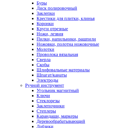
Буры
Диск полировочный
Заклепки
Крестики для плитки, клинья
Коронки
Круги отрезные
Ножи, лезвия
Пилки, напильники, рашпили
Ножовки, полотна ножовочные
Молотки
Проволока вязальная
Сверла
Скобы
Шлифовальные материалы
Шпагат/канаты
Электроды
Ручной инструмент
Угольник магнитный
Ключи
Стеклорезы
Заклепочники
Степлеры
Карандаши, маркеры
Деревообрабатывающий
Лобзики