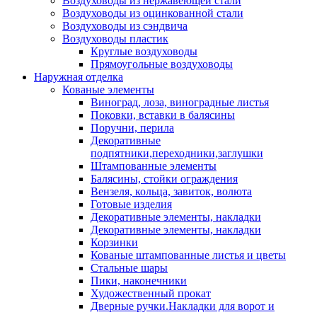
Воздуховоды из нержавеющей стали
Воздуховоды из оцинкованной стали
Воздуховоды из сэндвича
Воздуховоды пластик
Круглые воздуховоды
Прямоугольные воздуховоды
Наружная отделка
Кованые элементы
Виноград, лоза, виноградные листья
Поковки, вставки в балясины
Поручни, перила
Декоративные
подпятники,переходники,заглушки
Штампованные элементы
Балясины, стойки ограждения
Вензеля, кольца, завиток, волюта
Готовые изделия
Декоративные элементы, накладки
Декоративные элементы, накладки
Корзинки
Кованые штампованные листья и цветы
Стальные шары
Пики, наконечники
Художественный прокат
Дверные ручки.Накладки для ворот и