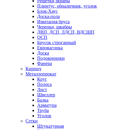
Решетки,экраны
Плинтус, обналичник, уголок
Блок-Хаус
Доска-пола
Имитация бруса
Черенки, швабры
ДВП, ДСП, ЛДСП, ВДСШП
ОСП
Брусок строганный
Евровагонка
Доска
Подоконники
Фанера
Кирпич
Металлопрокат
Круг
Полоса
Лист
Швеллер
Балка
Арматура
Труба
Уголок
Сетки
Штукатурная