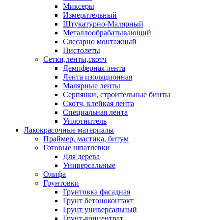
Миксеры
Измерительный
Штукатурно-Малярный
Металлообрабатывающий
Слесарно монтажный
Пистолеты
Сетки,ленты,скотч
Демпферная лента
Лента изоляционная
Малярные ленты
Серпянки, строительные бинты
Скотч, клейкая лента
Специальная лента
Уплотнитель
Лакокрасочные материалы
Праймер, мастика, битум
Готовые шпатлевки
Для дерева
Универсальные
Олифа
Грунтовки
Грунтовка фасадная
Грунт бетоноконтакт
Грунт универсальный
Грунт-концентрат