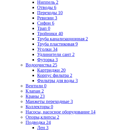
Ниппель
2
Отводы
6
Переходы
10
Ревизии
3
Сифон
6
Трап
0
Тройники
40
Труба канализационная
2
Труба пластиковая
9
Уголки
34
Удлинители сант
2
Футорка
3
Водоочистка
25
Картриджи
20
Корпус фильтра
2
Фильтры для воды
3
Вентили
0
Клапан
2
Краны
23
Манжеты переходные
3
Коллекторы
0
Насосы, насосное оборудование
14
Опоры,клипсы
2
Подводка
24
Лен
3