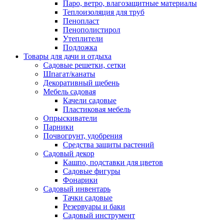
Паро, ветро, влагозащитные материалы
Теплоизоляция для труб
Пенопласт
Пенополистирол
Утеплители
Подложка
Товары для дачи и отдыха
Садовые решетки, сетки
Шпагат/канаты
Декоративный щебень
Мебель садовая
Качели садовые
Пластиковая мебель
Опрыскиватели
Парники
Почвогрунт, удобрения
Средства защиты растений
Садовый декор
Кашпо, подставки для цветов
Садовые фигуры
Фонарики
Садовый инвентарь
Тачки садовые
Резервуары и баки
Садовый инструмент