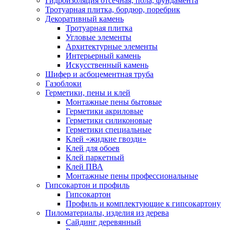
Гидроизоляция отсечная, пола, фундамента
Тротуарная плитка, бордюр, поребрик
Декоративный камень
Тротуарная плитка
Угловые элементы
Архитектурные элементы
Интерьерный камень
Искусственный камень
Шифер и асбоцементная труба
Газоблоки
Герметики, пены и клей
Монтажные пены бытовые
Герметики акриловые
Герметики силиконовые
Герметики специальные
Клей «жидкие гвозди»
Клей для обоев
Клей паркетный
Клей ПВА
Монтажные пены профессиональные
Гипсокартон и профиль
Гипсокартон
Профиль и комплектующие к гипсокартону
Пиломатериалы, изделия из дерева
Сайдинг деревянный