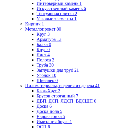
Интерьерный камень
1
Искусственный камень
6
Тротуарная плитка
2
Угловые элементы
1
Кирпич
1
Металлопрокат
80
Круг
3
Арматура
13
Балка
0
Круг
0
Лист
4
Полоса
2
Труба
30
Заглушки для труб
21
Уголок
10
Швеллер
0
Пиломатериалы, изделия из дерева
41
Блок-Хаус
2
Брусок строганный
7
ДВП, ДСП, ЛДСП, ВДСШП
0
Доска
6
Доска-пола
5
Евровагонка
5
Имитация бруса
1
ОСП
6