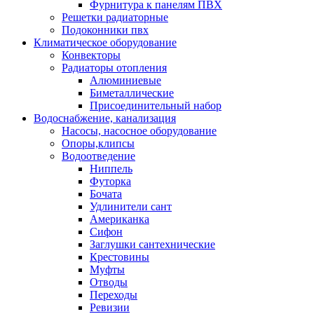
Фурнитура к панелям ПВХ
Решетки радиаторные
Подоконники пвх
Климатическое оборудование
Конвекторы
Радиаторы отопления
Алюминиевые
Биметаллические
Присоединительный набор
Водоснабжение, канализация
Насосы, насосное оборудование
Опоры,клипсы
Водоотведение
Ниппель
Футорка
Бочата
Удлинители сант
Американка
Сифон
Заглушки сантехнические
Крестовины
Муфты
Отводы
Переходы
Ревизии