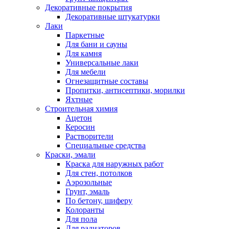
Декоративные покрытия
Декоративные штукатурки
Лаки
Паркетные
Для бани и сауны
Для камня
Универсальные лаки
Для мебели
Огнезащитные составы
Пропитки, антисептики, морилки
Яхтные
Строительная химия
Ацетон
Керосин
Растворители
Специальные средства
Краски, эмали
Краска для наружных работ
Для стен, потолков
Аэрозольные
Грунт, эмаль
По бетону, шиферу
Колоранты
Для пола
Для радиаторов