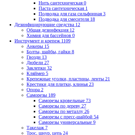
Нить сантехническая
0
Паста сантехническая
1
Подводка для газа сильфонная
3
Подводка для смесителя
18
Дезинфицирующие средства
12
Общая дезинфекция
12
Химия для бассейнов
0
Инструмент и крепеж
1109
Анкеры
15
Болты, шайбы, гайки
8
Гвозди
13
Дюбели
27
Заклепки
32
Кляймер
5
Крепежные уголки, пластины, ленты
21
Крестики для плитки, клинья
23
Опора
2
Саморезы
189
Саморезы кровельные
73
Саморезы по дереву
27
Саморезы по металлу
26
Саморезы с пресс-шайбой
54
Саморезы универсальные
9
Такелаж
7
Трос, шнур, цепь
24