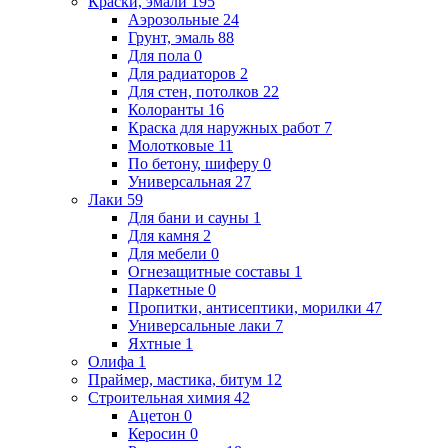
Краски, эмали
195
Аэрозольные
24
Грунт, эмаль
88
Для пола
0
Для радиаторов
2
Для стен, потолков
22
Колоранты
16
Краска для наружных работ
7
Молотковые
11
По бетону, шиферу
0
Универсальная
27
Лаки
59
Для бани и сауны
1
Для камня
2
Для мебели
0
Огнезащитные составы
1
Паркетные
0
Пропитки, антисептики, морилки
47
Универсальные лаки
7
Яхтные
1
Олифа
1
Праймер, мастика, битум
12
Строительная химия
42
Ацетон
0
Керосин
0