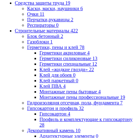
Средства защиты труда
19
Каски, маски, наушники
6
Очки
11
Перчатки,рукавицы
2
Респираторы
0
Строительные материалы
422
Блок бетонный
2
Газоблоки
1
Герметики, пены и клей
78
Герметики акриловые
4
Герметики силиконовые
13
Герметики специальные
12
Клей «жидкие гвозди»
22
Клей для обоев
0
Клей паркетный
0
Клей ПВА
4
Монтажные пены бытовые
4
Монтажные пены профессиональные
19
Гидроизоляция отсечная, пола, фундамента
7
Гипсокартон и профиль
32
Гипсокартон
4
Профиль и комплектующие к гипсокартону
28
Декоративный камень
10
Архитектурные элементы
0