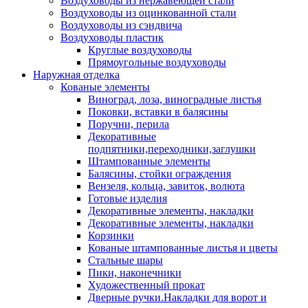
Воздуховоды из нержавеющей стали
Воздуховоды из оцинкованной стали
Воздуховоды из сэндвича
Воздуховоды пластик
Круглые воздуховоды
Прямоугольные воздуховоды
Наружная отделка
Кованые элементы
Виноград, лоза, виноградные листья
Поковки, вставки в балясины
Поручни, перила
Декоративные
подпятники,переходники,заглушки
Штампованные элементы
Балясины, стойки ограждения
Вензеля, кольца, завиток, волюта
Готовые изделия
Декоративные элементы, накладки
Декоративные элементы, накладки
Корзинки
Кованые штампованные листья и цветы
Стальные шары
Пики, наконечники
Художественный прокат
Дверные ручки.Накладки для ворот и