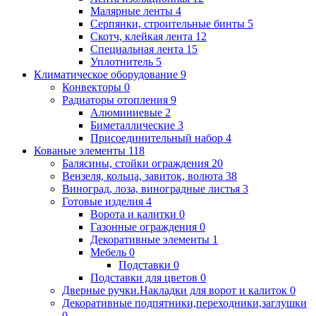
Малярные ленты
4
Серпянки, строительные бинты
5
Скотч, клейкая лента
12
Специальная лента
15
Уплотнитель
5
Климатическое оборудование
9
Конвекторы
0
Радиаторы отопления
9
Алюминиевые
2
Биметаллические
3
Присоединительный набор
4
Кованые элементы
118
Балясины, стойки ограждения
20
Вензеля, кольца, завиток, волюта
38
Виноград, лоза, виноградные листья
3
Готовые изделия
4
Ворота и калитки
0
Газонные ограждения
0
Декоративные элементы
1
Мебель
0
Подставки
0
Подставки для цветов
0
Дверные ручки.Накладки для ворот и калиток
0
Декоративные подпятники,переходники,заглушки
0