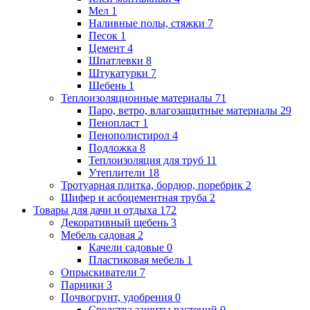
Мел
1
Наливные полы, стяжки
7
Песок
1
Цемент
4
Шпатлевки
8
Штукатурки
7
Щебень
1
Теплоизоляционные материалы
71
Паро, ветро, влагозащитные материалы
29
Пенопласт
1
Пенополистирол
4
Подложка
8
Теплоизоляция для труб
11
Утеплители
18
Тротуарная плитка, бордюр, поребрик
2
Шифер и асбоцементная труба
2
Товары для дачи и отдыха
172
Декоративный щебень
3
Мебель садовая
2
Качели садовые
0
Пластиковая мебель
1
Опрыскиватели
7
Парники
3
Почвогрунт, удобрения
0
Средства защиты растений
0