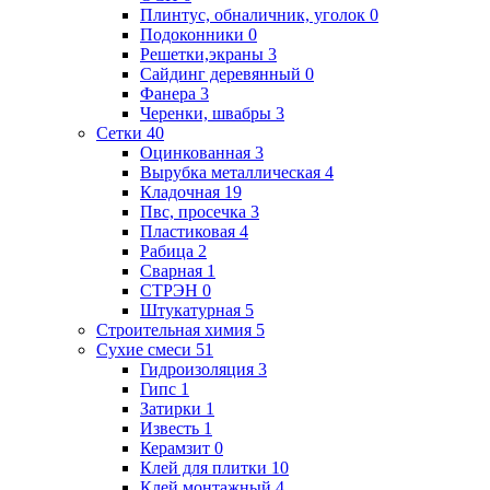
Плинтус, обналичник, уголок
0
Подоконники
0
Решетки,экраны
3
Сайдинг деревянный
0
Фанера
3
Черенки, швабры
3
Сетки
40
Оцинкованная
3
Вырубка металлическая
4
Кладочная
19
Пвс, просечка
3
Пластиковая
4
Рабица
2
Сварная
1
СТРЭН
0
Штукатурная
5
Строительная химия
5
Сухие смеси
51
Гидроизоляция
3
Гипс
1
Затирки
1
Известь
1
Керамзит
0
Клей для плитки
10
Клей монтажный
4