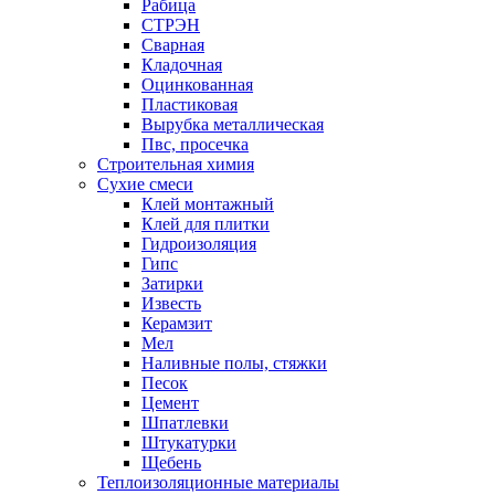
Рабица
СТРЭН
Сварная
Кладочная
Оцинкованная
Пластиковая
Вырубка металлическая
Пвс, просечка
Строительная химия
Сухие смеси
Клей монтажный
Клей для плитки
Гидроизоляция
Гипс
Затирки
Известь
Керамзит
Мел
Наливные полы, стяжки
Песок
Цемент
Шпатлевки
Штукатурки
Щебень
Теплоизоляционные материалы