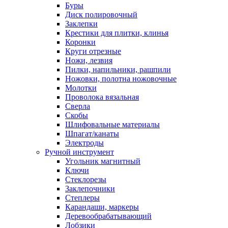
Буры
Диск полировочный
Заклепки
Крестики для плитки, клинья
Коронки
Круги отрезные
Ножи, лезвия
Пилки, напильники, рашпили
Ножовки, полотна ножовочные
Молотки
Проволока вязальная
Сверла
Скобы
Шлифовальные материалы
Шпагат/канаты
Электроды
Ручной инструмент
Угольник магнитный
Ключи
Стеклорезы
Заклепочники
Степлеры
Карандаши, маркеры
Деревообрабатывающий
Лобзики