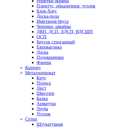
Решетки,экраны
Плинтус, обналичник, уголок
Блок-Хаус
Доска-пола
Имитация бруса
Черенки, швабры
ДВП, ДСП, ЛДСП, ВДСШП
ОСП
Брусок строганный
Евровагонка
Доска
Подоконники
Фанера
Кирпич
Металлопрокат
Круг
Полоса
Лист
Швеллер
Балка
Арматура
Труба
Уголок
Сетки
Штукатурная