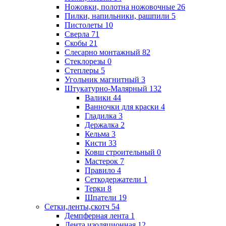
Ножовки, полотна ножовочные
26
Пилки, напильники, рашпили
5
Пистолеты
10
Сверла
71
Скобы
21
Слесарно монтажный
82
Стеклорезы
0
Степлеры
5
Угольник магнитный
3
Штукатурно-Малярный
132
Валики
44
Ванночки для краски
4
Гладилка
3
Держалка
2
Кельма
3
Кисти
33
Ковш строительный
0
Мастерок
7
Правило
4
Сеткодержатели
1
Терки
8
Шпатели
19
Сетки,ленты,скотч
54
Демпферная лента
1
Лента изоляционная
12