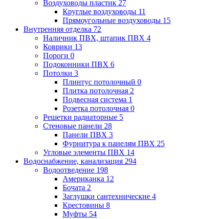
Воздуховоды пластик
27
Круглые воздуховоды
11
Прямоугольные воздуховоды
15
Внутренняя отделка
72
Наличник ПВХ, штапик ПВХ
4
Коврики
13
Пороги
0
Подоконники ПВХ
6
Потолки
3
Плинтус потолочный
0
Плитка потолочная
2
Подвесная система
1
Розетка потолочная
0
Решетки радиаторные
5
Стеновые панели
28
Панели ПВХ
3
Фурнитура к панелям ПВХ
25
Угловые элементы ПВХ
14
Водоснабжение, канализация
294
Водоотведение
198
Американка
12
Бочата
2
Заглушки сантехнические
4
Крестовины
8
Муфты
54