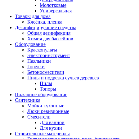
Молотковые
Универсальная
Товары для дома
Клеёнка, пленка
Дезинфицирующие средства
Общая дезинфекция
Химия для бассейнов
Оборудование
Краскопульты
Электроинструмент
Паяльники
Горелки
Бетоносмесители
Пилы и подрезка сучьев деревьев
Пилы
Топоры
Пожарное оборудование
Сантехника
Мойки кухонные
Люки ревизионные
Смесители
Для ванной
Для кухни
Строительные материалы