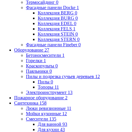
Термосайдинг
0
Фасадные панели Docke
1
Коллекция BERG
0
Коллекция BURG
0
Коллекция EDEL
0
Коллекция FELS
1
Коллекция STEIN
0
Коллекция STERN
0
Фасадные панели Fineber
0
Оборудование
27
Бетоносмесители
1
Горелки
1
Краскопульты
0
Паяльники
0
Пилы и подрезка сучьев деревьев
12
Пилы
0
Топоры
11
Электроинструмент
13
Пожарное оборудование
2
Сантехника
158
Люки ревизионные
11
Мойки кухонные
12
Смесители
135
Для ванной
93
Для кухни
43