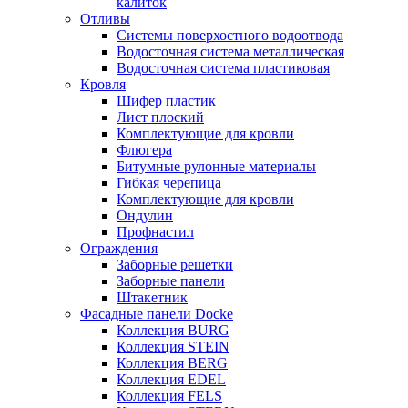
калиток
Отливы
Системы поверхостного водоотвода
Водосточная система металлическая
Водосточная система пластиковая
Кровля
Шифер пластик
Лист плоский
Комплектующие для кровли
Флюгера
Битумные рулонные материалы
Гибкая черепица
Комплектующие для кровли
Ондулин
Профнастил
Ограждения
Заборные решетки
Заборные панели
Штакетник
Фасадные панели Docke
Коллекция BURG
Коллекция STEIN
Коллекция BERG
Коллекция EDEL
Коллекция FELS