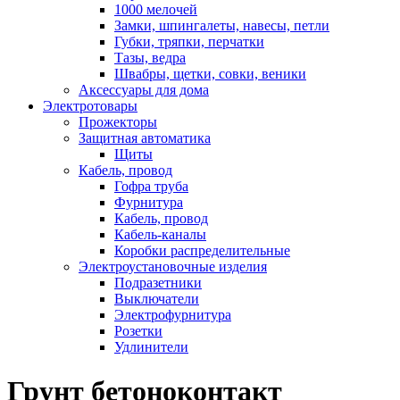
1000 мелочей
Замки, шпингалеты, навесы, петли
Губки, тряпки, перчатки
Тазы, ведра
Швабры, щетки, совки, веники
Аксессуары для дома
Электротовары
Прожекторы
Защитная автоматика
Щиты
Кабель, провод
Гофра труба
Фурнитура
Кабель, провод
Кабель-каналы
Коробки распределительные
Электроустановочные изделия
Подразетники
Выключатели
Электрофурнитура
Розетки
Удлинители
Грунт бетоноконтакт