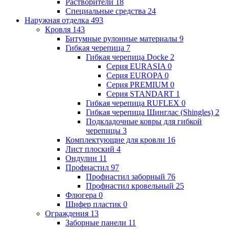
Растворители
18
Специальные средства
24
Наружная отделка
493
Кровля
143
Битумные рулонные материалы
9
Гибкая черепица
7
Гибкая черепица Docke
2
Серия EURASIA
0
Серия EUROPA
0
Серия PREMIUM
0
Серия STANDART
1
Гибкая черепица RUFLEX
0
Гибкая черепица Шинглас (Shingles)
2
Подкладочные ковры для гибкой
черепицы
3
Комплектующие для кровли
16
Лист плоский
4
Ондулин
11
Профнастил
97
Профнастил заборный
76
Профнастил кровельный
25
Флюгера
0
Шифер пластик
0
Ограждения
13
Заборные панели
11