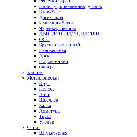
Решетки,экраны
Плинтус, обналичник, уголок
Блок-Хаус
Доска-пола
Имитация бруса
Черенки, швабры
ДВП, ДСП, ЛДСП, ВДСШП
ОСП
Брусок строганный
Евровагонка
Доска
Подоконники
Фанера
Кирпич
Металлопрокат
Круг
Полоса
Лист
Швеллер
Балка
Арматура
Труба
Уголок
Сетки
Штукатурная