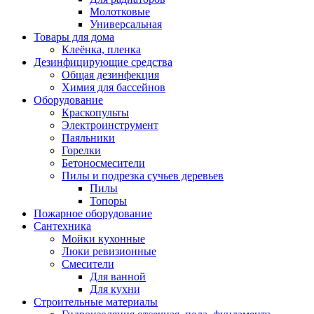
Молотковые
Универсальная
Товары для дома
Клеёнка, пленка
Дезинфицирующие средства
Общая дезинфекция
Химия для бассейнов
Оборудование
Краскопульты
Электроинструмент
Паяльники
Горелки
Бетоносмесители
Пилы и подрезка сучьев деревьев
Пилы
Топоры
Пожарное оборудование
Сантехника
Мойки кухонные
Люки ревизионные
Смесители
Для ванной
Для кухни
Строительные материалы