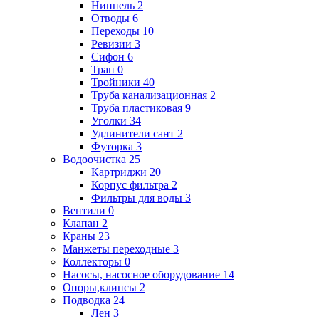
Ниппель
2
Отводы
6
Переходы
10
Ревизии
3
Сифон
6
Трап
0
Тройники
40
Труба канализационная
2
Труба пластиковая
9
Уголки
34
Удлинители сант
2
Футорка
3
Водоочистка
25
Картриджи
20
Корпус фильтра
2
Фильтры для воды
3
Вентили
0
Клапан
2
Краны
23
Манжеты переходные
3
Коллекторы
0
Насосы, насосное оборудование
14
Опоры,клипсы
2
Подводка
24
Лен
3