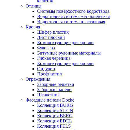
калиток
Отливы
Системы поверхостного водоотвода
Водосточная система металлическая
Водосточная система пластиковая
Кровля
Шифер пластик
Лист плоский
Комплектующие для кровли
Флюгера
Битумные рулонные материалы
Гибкая черепица
Комплектующие для кровли
Ондулин
Профнастил
Ограждения
Заборные решетки
Заборные панели
Штакетник
Фасадные панели Docke
Коллекция BURG
Коллекция STEIN
Коллекция BERG
Коллекция EDEL
Коллекция FELS