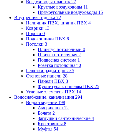
Воздуховоды пластик
27
Круглые воздуховоды
11
Прямоугольные воздуховоды
15
Внутренняя отделка
72
Наличник ПВХ, штапик ПВХ
4
Коврики
13
Пороги
0
Подоконники ПВХ
6
Потолки
3
Плинтус потолочный
0
Плитка потолочная
2
Подвесная система
1
Розетка потолочная
0
Решетки радиаторные
5
Стеновые панели
28
Панели ПВХ
3
Фурнитура к панелям ПВХ
25
Угловые элементы ПВХ
14
Водоснабжение, канализация
294
Водоотведение
198
Американка
12
Бочата
2
Заглушки сантехнические
4
Крестовины
8
Муфты
54