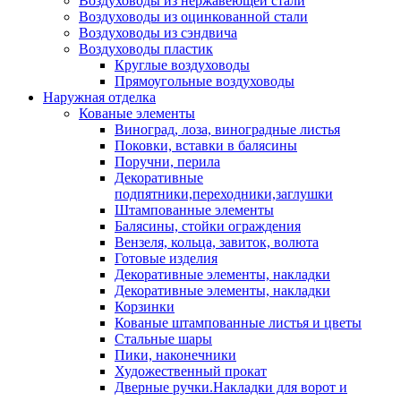
Воздуховоды из нержавеющей стали
Воздуховоды из оцинкованной стали
Воздуховоды из сэндвича
Воздуховоды пластик
Круглые воздуховоды
Прямоугольные воздуховоды
Наружная отделка
Кованые элементы
Виноград, лоза, виноградные листья
Поковки, вставки в балясины
Поручни, перила
Декоративные
подпятники,переходники,заглушки
Штампованные элементы
Балясины, стойки ограждения
Вензеля, кольца, завиток, волюта
Готовые изделия
Декоративные элементы, накладки
Декоративные элементы, накладки
Корзинки
Кованые штампованные листья и цветы
Стальные шары
Пики, наконечники
Художественный прокат
Дверные ручки.Накладки для ворот и