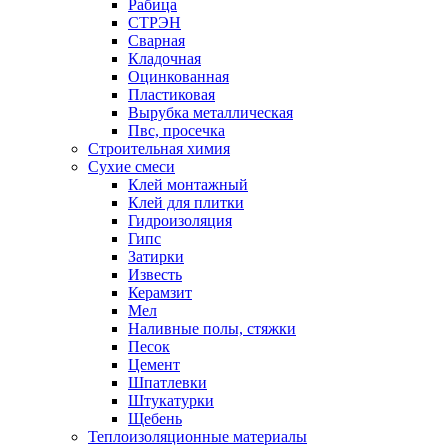
Рабица
СТРЭН
Сварная
Кладочная
Оцинкованная
Пластиковая
Вырубка металлическая
Пвс, просечка
Строительная химия
Сухие смеси
Клей монтажный
Клей для плитки
Гидроизоляция
Гипс
Затирки
Известь
Керамзит
Мел
Наливные полы, стяжки
Песок
Цемент
Шпатлевки
Штукатурки
Щебень
Теплоизоляционные материалы