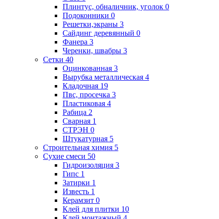
Плинтус, обналичник, уголок
0
Подоконники
0
Решетки,экраны
3
Сайдинг деревянный
0
Фанера
3
Черенки, швабры
3
Сетки
40
Оцинкованная
3
Вырубка металлическая
4
Кладочная
19
Пвс, просечка
3
Пластиковая
4
Рабица
2
Сварная
1
СТРЭН
0
Штукатурная
5
Строительная химия
5
Сухие смеси
50
Гидроизоляция
3
Гипс
1
Затирки
1
Известь
1
Керамзит
0
Клей для плитки
10
Клей монтажный
4