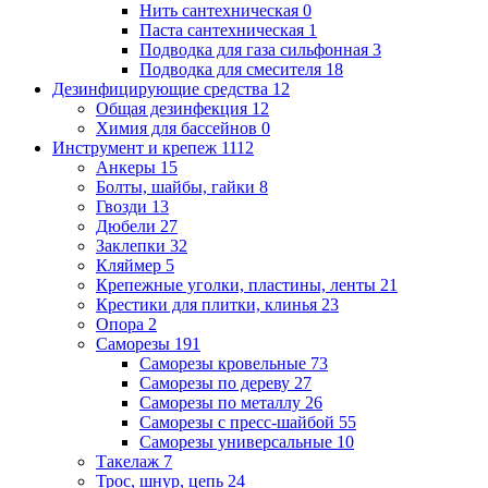
Нить сантехническая
0
Паста сантехническая
1
Подводка для газа сильфонная
3
Подводка для смесителя
18
Дезинфицирующие средства
12
Общая дезинфекция
12
Химия для бассейнов
0
Инструмент и крепеж
1112
Анкеры
15
Болты, шайбы, гайки
8
Гвозди
13
Дюбели
27
Заклепки
32
Кляймер
5
Крепежные уголки, пластины, ленты
21
Крестики для плитки, клинья
23
Опора
2
Саморезы
191
Саморезы кровельные
73
Саморезы по дереву
27
Саморезы по металлу
26
Саморезы с пресс-шайбой
55
Саморезы универсальные
10
Такелаж
7
Трос, шнур, цепь
24