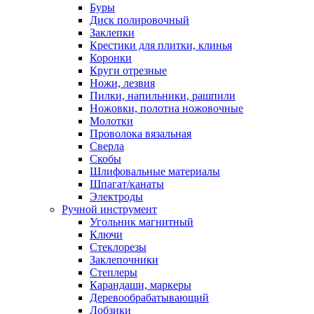
Буры
Диск полировочный
Заклепки
Крестики для плитки, клинья
Коронки
Круги отрезные
Ножи, лезвия
Пилки, напильники, рашпили
Ножовки, полотна ножовочные
Молотки
Проволока вязальная
Сверла
Скобы
Шлифовальные материалы
Шпагат/канаты
Электроды
Ручной инструмент
Угольник магнитный
Ключи
Стеклорезы
Заклепочники
Степлеры
Карандаши, маркеры
Деревообрабатывающий
Лобзики