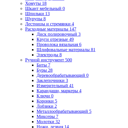
Хомуты
18
Шкант мебельный
0
Шпильки
13
Шурупы
8
Лестницы и стремянки
4
Расходные материалы
147
Диск полировочный
3
Круги отрезные
49
Проволока вязальная
6
Шлифовальные материалы
81
Электроды
8
Ручной инструмент
500
Биты
7
Буры
28
Деревообрабатывающий
0
Заклепочники
3
Измерительный
41
Карандаши, маркеры
4
Ключи
0
Коронки
5
Лобзики
2
Металлообрабатывающий
5
Миксеры
7
Молотки
32
Ножи, лезвия
14