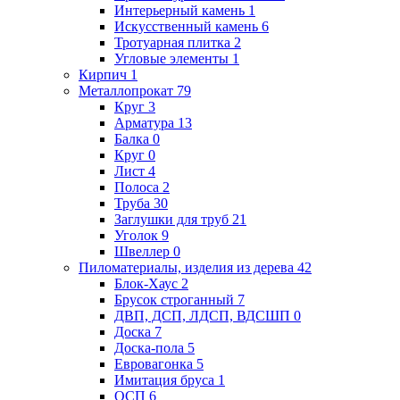
Интерьерный камень
1
Искусственный камень
6
Тротуарная плитка
2
Угловые элементы
1
Кирпич
1
Металлопрокат
79
Круг
3
Арматура
13
Балка
0
Круг
0
Лист
4
Полоса
2
Труба
30
Заглушки для труб
21
Уголок
9
Швеллер
0
Пиломатериалы, изделия из дерева
42
Блок-Хаус
2
Брусок строганный
7
ДВП, ДСП, ЛДСП, ВДСШП
0
Доска
7
Доска-пола
5
Евровагонка
5
Имитация бруса
1
ОСП
6