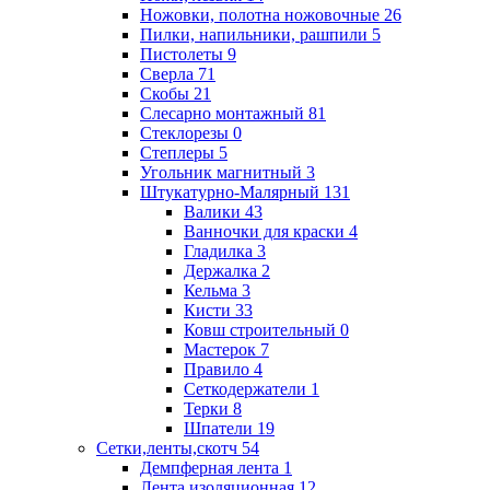
Ножовки, полотна ножовочные
26
Пилки, напильники, рашпили
5
Пистолеты
9
Сверла
71
Скобы
21
Слесарно монтажный
81
Стеклорезы
0
Степлеры
5
Угольник магнитный
3
Штукатурно-Малярный
131
Валики
43
Ванночки для краски
4
Гладилка
3
Держалка
2
Кельма
3
Кисти
33
Ковш строительный
0
Мастерок
7
Правило
4
Сеткодержатели
1
Терки
8
Шпатели
19
Сетки,ленты,скотч
54
Демпферная лента
1
Лента изоляционная
12