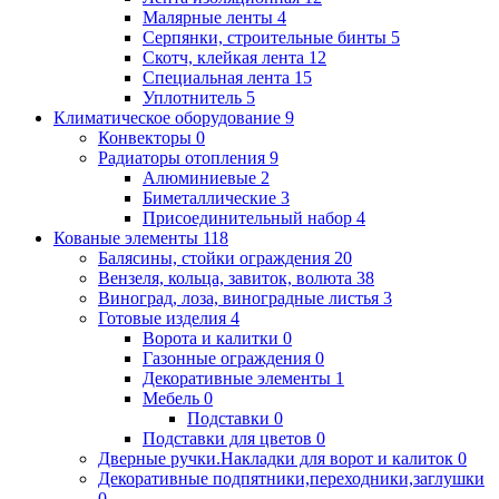
Малярные ленты
4
Серпянки, строительные бинты
5
Скотч, клейкая лента
12
Специальная лента
15
Уплотнитель
5
Климатическое оборудование
9
Конвекторы
0
Радиаторы отопления
9
Алюминиевые
2
Биметаллические
3
Присоединительный набор
4
Кованые элементы
118
Балясины, стойки ограждения
20
Вензеля, кольца, завиток, волюта
38
Виноград, лоза, виноградные листья
3
Готовые изделия
4
Ворота и калитки
0
Газонные ограждения
0
Декоративные элементы
1
Мебель
0
Подставки
0
Подставки для цветов
0
Дверные ручки.Накладки для ворот и калиток
0
Декоративные подпятники,переходники,заглушки
0