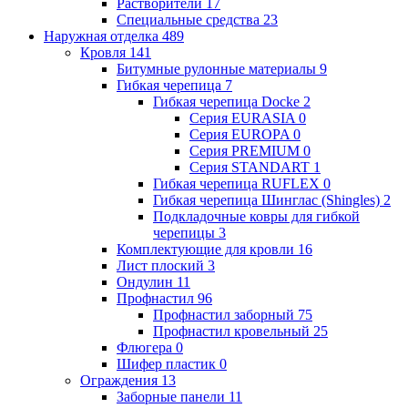
Растворители
17
Специальные средства
23
Наружная отделка
489
Кровля
141
Битумные рулонные материалы
9
Гибкая черепица
7
Гибкая черепица Docke
2
Серия EURASIA
0
Серия EUROPA
0
Серия PREMIUM
0
Серия STANDART
1
Гибкая черепица RUFLEX
0
Гибкая черепица Шинглас (Shingles)
2
Подкладочные ковры для гибкой
черепицы
3
Комплектующие для кровли
16
Лист плоский
3
Ондулин
11
Профнастил
96
Профнастил заборный
75
Профнастил кровельный
25
Флюгера
0
Шифер пластик
0
Ограждения
13
Заборные панели
11