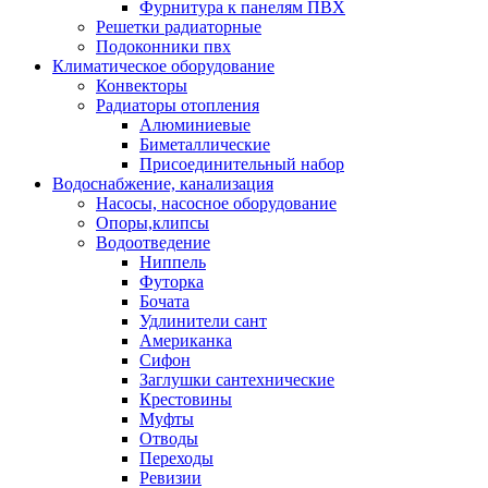
Фурнитура к панелям ПВХ
Решетки радиаторные
Подоконники пвх
Климатическое оборудование
Конвекторы
Радиаторы отопления
Алюминиевые
Биметаллические
Присоединительный набор
Водоснабжение, канализация
Насосы, насосное оборудование
Опоры,клипсы
Водоотведение
Ниппель
Футорка
Бочата
Удлинители сант
Американка
Сифон
Заглушки сантехнические
Крестовины
Муфты
Отводы
Переходы
Ревизии