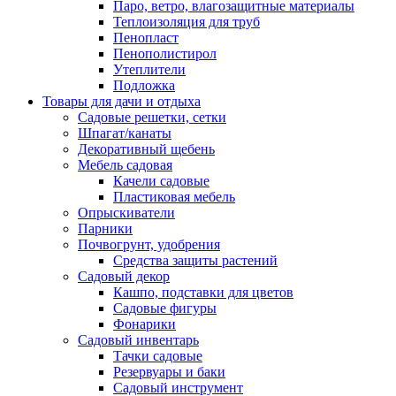
Паро, ветро, влагозащитные материалы
Теплоизоляция для труб
Пенопласт
Пенополистирол
Утеплители
Подложка
Товары для дачи и отдыха
Садовые решетки, сетки
Шпагат/канаты
Декоративный щебень
Мебель садовая
Качели садовые
Пластиковая мебель
Опрыскиватели
Парники
Почвогрунт, удобрения
Средства защиты растений
Садовый декор
Кашпо, подставки для цветов
Садовые фигуры
Фонарики
Садовый инвентарь
Тачки садовые
Резервуары и баки
Садовый инструмент