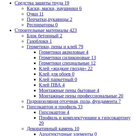
Средства защиты труда
19
Каски, маски, наушники
6
Очки
11
Перчатки,рукавицы
2
Респираторы
0
Строительные материалы
423
Блок бетонный
2
Газоблоки
1
Герметики, пены и клей
79
Герметики акриловые
4
Герметики силиконовые
13
Герметики специальные
12
Клей «жидкие гвозди»
22
Клей для обоев
0
Клей паркетный
0
Клей ПВА
4
Монтажные пены бытовые
4
Монтажные пены профессиональные
20
Гидроизоляция отсечная, пола, фундамента
7
Гипсокартон и профиль
33
Гипсокартон
4
Профиль и комплектующие к гипсокартону
29
Декоративный камень
10
Архитектурные элементы
0