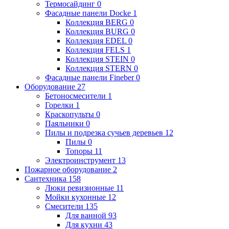
Термосайдинг
0
Фасадные панели Docke
1
Коллекция BERG
0
Коллекция BURG
0
Коллекция EDEL
0
Коллекция FELS
1
Коллекция STEIN
0
Коллекция STERN
0
Фасадные панели Fineber
0
Оборудование
27
Бетоносмесители
1
Горелки
1
Краскопульты
0
Паяльники
0
Пилы и подрезка сучьев деревьев
12
Пилы
0
Топоры
11
Электроинструмент
13
Пожарное оборудование
2
Сантехника
158
Люки ревизионные
11
Мойки кухонные
12
Смесители
135
Для ванной
93
Для кухни
43