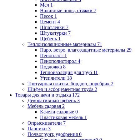
Мел
1
Наливные полы, стяжки
7
Песок
1
Цемент
4
Шпатлевки
7
Штукатурки
7
Щебень
1
Теплоизоляционные материалы
71
Паро, ветро, влагозащитные материалы
29
Пенопласт
1
Пенополистирол
4
Подложка
8
Теплоизоляция для труб
11
Утеплители
18
Тротуарная плитка, бордюр, поребрик
2
Шифер и асбоцементная труба
2
Товары для дачи и отдыха
172
Декоративный щебень
3
Мебель садовая
2
Качели садовые
0
Пластиковая мебель
1
Опрыскиватели
7
Парники
3
Почвогрунт, удобрения
0
Средства защиты растений
0