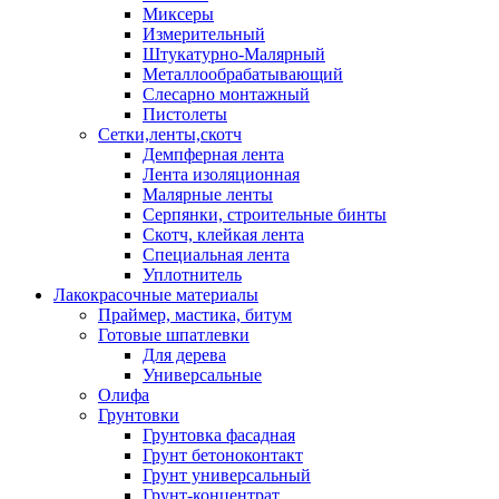
Миксеры
Измерительный
Штукатурно-Малярный
Металлообрабатывающий
Слесарно монтажный
Пистолеты
Сетки,ленты,скотч
Демпферная лента
Лента изоляционная
Малярные ленты
Серпянки, строительные бинты
Скотч, клейкая лента
Специальная лента
Уплотнитель
Лакокрасочные материалы
Праймер, мастика, битум
Готовые шпатлевки
Для дерева
Универсальные
Олифа
Грунтовки
Грунтовка фасадная
Грунт бетоноконтакт
Грунт универсальный
Грунт-концентрат