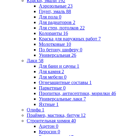
Краски, эмали
192
Аэрозольные
23
Грунт, эмаль
88
Для пола
0
Для радиаторов
2
Для стен, потолков
22
Колоранты
16
Краска для наружных работ
7
Молотковые
10
По бетону, шиферу
0
Универсальная
26
Лаки
58
Для бани и сауны
1
Для камня
2
Для мебели
0
Огнезащитные составы
1
Паркетные
0
Пропитки, антисептики, морилки
46
Универсальные лаки
7
Яхтные
1
Олифа
1
Праймер, мастика, битум
12
Строительная химия
40
Ацетон
0
Керосин
0