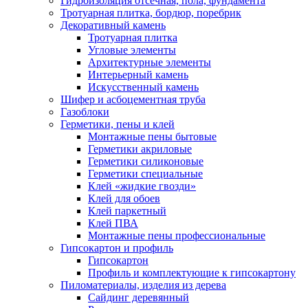
Гидроизоляция отсечная, пола, фундамента
Тротуарная плитка, бордюр, поребрик
Декоративный камень
Тротуарная плитка
Угловые элементы
Архитектурные элементы
Интерьерный камень
Искусственный камень
Шифер и асбоцементная труба
Газоблоки
Герметики, пены и клей
Монтажные пены бытовые
Герметики акриловые
Герметики силиконовые
Герметики специальные
Клей «жидкие гвозди»
Клей для обоев
Клей паркетный
Клей ПВА
Монтажные пены профессиональные
Гипсокартон и профиль
Гипсокартон
Профиль и комплектующие к гипсокартону
Пиломатериалы, изделия из дерева
Сайдинг деревянный