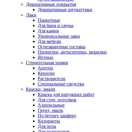
Декоративные покрытия
Декоративные штукатурки
Лаки
Паркетные
Для бани и сауны
Для камня
Универсальные лаки
Для мебели
Огнезащитные составы
Пропитки, антисептики, морилки
Яхтные
Строительная химия
Ацетон
Керосин
Растворители
Специальные средства
Краски, эмали
Краска для наружных работ
Для стен, потолков
Аэрозольные
Грунт, эмаль
По бетону, шиферу
Колоранты
Для пола
Для радиаторов