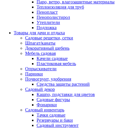
Паро, ветро, влагозащитные материалы
Теплоизоляция для труб
Пенопласт
Пенополистирол
Утеплители
Подложка
Товары для дачи и отдыха
Садовые решетки, сетки
Шпагат/канаты
Декоративный щебень
Мебель садовая
Качели садовые
Пластиковая мебель
Опрыскиватели
Парники
Почвогрунт, удобрения
Средства защиты растений
Садовый декор
Кашпо, подставки для цветов
Садовые фигуры
Фонарики
Садовый инвентарь
Тачки садовые
Резервуары и баки
Садовый инструмент