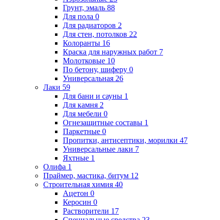
Грунт, эмаль
88
Для пола
0
Для радиаторов
2
Для стен, потолков
22
Колоранты
16
Краска для наружных работ
7
Молотковые
10
По бетону, шиферу
0
Универсальная
26
Лаки
59
Для бани и сауны
1
Для камня
2
Для мебели
0
Огнезащитные составы
1
Паркетные
0
Пропитки, антисептики, морилки
47
Универсальные лаки
7
Яхтные
1
Олифа
1
Праймер, мастика, битум
12
Строительная химия
40
Ацетон
0
Керосин
0
Растворители
17
Специальные средства
23