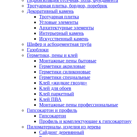
Гидроизоляция отсечная, пола, фундамента
Тротуарная плитка, бордюр, поребрик
Декоративный камень
Тротуарная плитка
Угловые элементы
Архитектурные элементы
Интерьерный камень
Искусственный камень
Шифер и асбоцементная труба
Газоблоки
Герметики, пены и клей
Монтажные пены бытовые
Герметики акриловые
Герметики силиконовые
Герметики специальные
Клей «жидкие гвозди»
Клей для обоев
Клей паркетный
Клей ПВА
Монтажные пены профессиональные
Гипсокартон и профиль
Гипсокартон
Профиль и комплектующие к гипсокартону
Пиломатериалы, изделия из дерева
Сайдинг деревянный