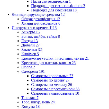
Паста сантехническая
1
Подводка для газа сильфонная
3
Подводка для смесителя
18
Дезинфицирующие средства
12
Общая дезинфекция
12
Химия для бассейнов
0
Инструмент и крепеж
1113
Анкеры
15
Болты, шайбы, гайки
8
Гвозди
13
Дюбели
27
Заклепки
32
Кляймер
5
Крепежные уголки, пластины, ленты
21
Крестики для плитки, клинья
23
Опора
2
Саморезы
191
Саморезы кровельные
73
Саморезы по дереву
27
Саморезы по металлу
26
Саморезы с пресс-шайбой
55
Саморезы универсальные
10
Такелаж
7
Трос, шнур, цепь
24
Хомуты
18