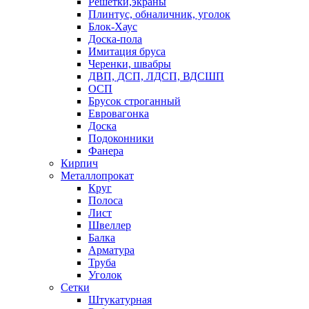
Решетки,экраны
Плинтус, обналичник, уголок
Блок-Хаус
Доска-пола
Имитация бруса
Черенки, швабры
ДВП, ДСП, ЛДСП, ВДСШП
ОСП
Брусок строганный
Евровагонка
Доска
Подоконники
Фанера
Кирпич
Металлопрокат
Круг
Полоса
Лист
Швеллер
Балка
Арматура
Труба
Уголок
Сетки
Штукатурная