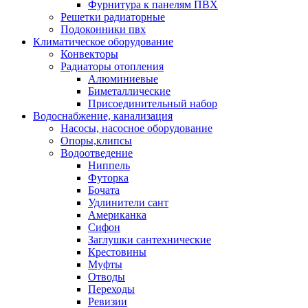
Фурнитура к панелям ПВХ
Решетки радиаторные
Подоконники пвх
Климатическое оборудование
Конвекторы
Радиаторы отопления
Алюминиевые
Биметаллические
Присоединительный набор
Водоснабжение, канализация
Насосы, насосное оборудование
Опоры,клипсы
Водоотведение
Ниппель
Футорка
Бочата
Удлинители сант
Американка
Сифон
Заглушки сантехнические
Крестовины
Муфты
Отводы
Переходы
Ревизии