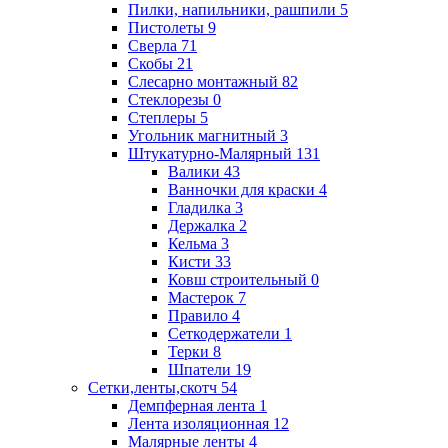
Пилки, напильники, рашпили
5
Пистолеты
9
Сверла
71
Скобы
21
Слесарно монтажный
82
Стеклорезы
0
Степлеры
5
Угольник магнитный
3
Штукатурно-Малярный
131
Валики
43
Ванночки для краски
4
Гладилка
3
Держалка
2
Кельма
3
Кисти
33
Ковш строительный
0
Мастерок
7
Правило
4
Сеткодержатели
1
Терки
8
Шпатели
19
Сетки,ленты,скотч
54
Демпферная лента
1
Лента изоляционная
12
Малярные ленты
4