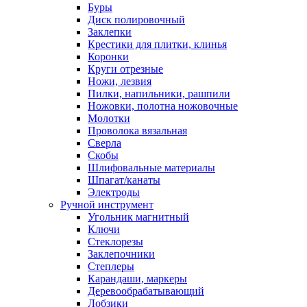
Буры
Диск полировочный
Заклепки
Крестики для плитки, клинья
Коронки
Круги отрезные
Ножи, лезвия
Пилки, напильники, рашпили
Ножовки, полотна ножовочные
Молотки
Проволока вязальная
Сверла
Скобы
Шлифовальные материалы
Шпагат/канаты
Электроды
Ручной инструмент
Угольник магнитный
Ключи
Стеклорезы
Заклепочники
Степлеры
Карандаши, маркеры
Деревообрабатывающий
Лобзики