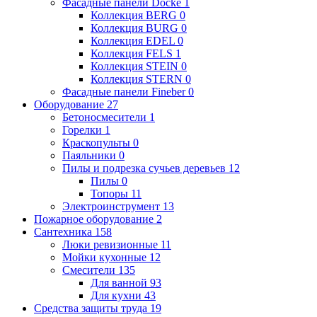
Фасадные панели Docke
1
Коллекция BERG
0
Коллекция BURG
0
Коллекция EDEL
0
Коллекция FELS
1
Коллекция STEIN
0
Коллекция STERN
0
Фасадные панели Fineber
0
Оборудование
27
Бетоносмесители
1
Горелки
1
Краскопульты
0
Паяльники
0
Пилы и подрезка сучьев деревьев
12
Пилы
0
Топоры
11
Электроинструмент
13
Пожарное оборудование
2
Сантехника
158
Люки ревизионные
11
Мойки кухонные
12
Смесители
135
Для ванной
93
Для кухни
43
Средства защиты труда
19