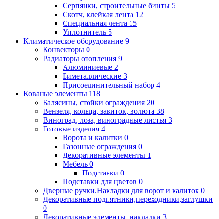
Серпянки, строительные бинты
5
Скотч, клейкая лента
12
Специальная лента
15
Уплотнитель
5
Климатическое оборудование
9
Конвекторы
0
Радиаторы отопления
9
Алюминиевые
2
Биметаллические
3
Присоединительный набор
4
Кованые элементы
118
Балясины, стойки ограждения
20
Вензеля, кольца, завиток, волюта
38
Виноград, лоза, виноградные листья
3
Готовые изделия
4
Ворота и калитки
0
Газонные ограждения
0
Декоративные элементы
1
Мебель
0
Подставки
0
Подставки для цветов
0
Дверные ручки.Накладки для ворот и калиток
0
Декоративные подпятники,переходники,заглушки
0
Декоративные элементы, накладки
3