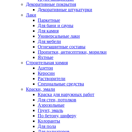
Декоративные покрытия
Декоративные штукатурки
Лаки
Паркетные
Для бани и сауны
Для камня
Универсальные лаки
Для мебели
Огнезащитные составы
Пропитки, антисептики, морилки
Яхтные
Строительная химия
Ацетон
Керосин
Растворители
Специальные средства
Краски, эмали
Краска для наружных работ
Для стен, потолков
Аэрозольные
Грунт, эмаль
По бетону, шиферу
Колоранты
Для пола
Для радиаторов