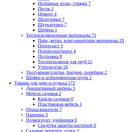
Наливные полы, стяжки
7
Песок
1
Цемент
4
Шпатлевки
7
Штукатурки
7
Щебень
1
Теплоизоляционные материалы
71
Паро, ветро, влагозащитные материалы
29
Пенопласт
1
Пенополистирол
4
Подложка
8
Теплоизоляция для труб
11
Утеплители
18
Тротуарная плитка, бордюр, поребрик
2
Шифер и асбоцементная труба
2
Товары для дачи и отдыха
172
Декоративный щебень
3
Мебель садовая
2
Качели садовые
0
Пластиковая мебель
1
Опрыскиватели
7
Парники
3
Почвогрунт, удобрения
0
Средства защиты растений
0
Садовые решетки, сетки
3