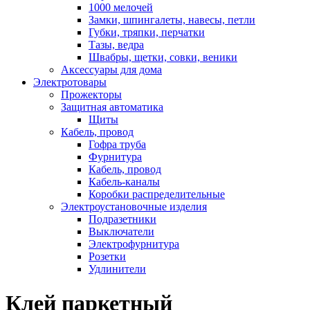
1000 мелочей
Замки, шпингалеты, навесы, петли
Губки, тряпки, перчатки
Тазы, ведра
Швабры, щетки, совки, веники
Аксессуары для дома
Электротовары
Прожекторы
Защитная автоматика
Щиты
Кабель, провод
Гофра труба
Фурнитура
Кабель, провод
Кабель-каналы
Коробки распределительные
Электроустановочные изделия
Подразетники
Выключатели
Электрофурнитура
Розетки
Удлинители
Клей паркетный