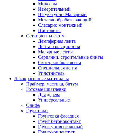
Миксеры
Измерительный
Штукатурно-Малярный
Металлообрабатывающий
Слесарно монтажный
Пистолеты
Сетки,ленты,скотч
Демпферная лента
Лента изоляционная
Малярные ленты
Серпянки, строительные бинты
Скотч, клейкая лента
Специальная лента
Уплотнитель
Лакокрасочные материалы
Праймер, мастика, битум
Готовые шпатлевки
Для дерева
Универсальные
Олифа
Грунтовки
Грунтовка фасадная
Грунт бетоноконтакт
Грунт универсальный
Грунт-концентрат