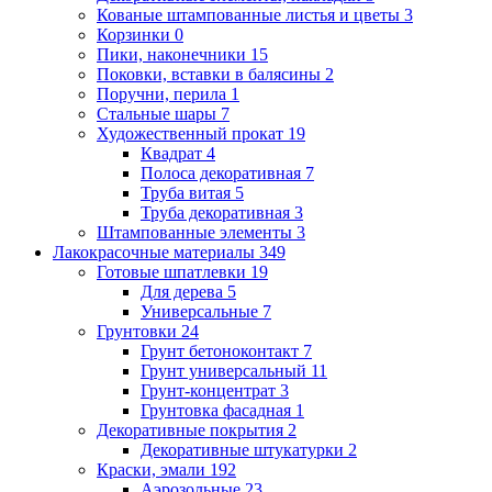
Кованые штампованные листья и цветы
3
Корзинки
0
Пики, наконечники
15
Поковки, вставки в балясины
2
Поручни, перила
1
Стальные шары
7
Художественный прокат
19
Квадрат
4
Полоса декоративная
7
Труба витая
5
Труба декоративная
3
Штампованные элементы
3
Лакокрасочные материалы
349
Готовые шпатлевки
19
Для дерева
5
Универсальные
7
Грунтовки
24
Грунт бетоноконтакт
7
Грунт универсальный
11
Грунт-концентрат
3
Грунтовка фасадная
1
Декоративные покрытия
2
Декоративные штукатурки
2
Краски, эмали
192
Аэрозольные
23