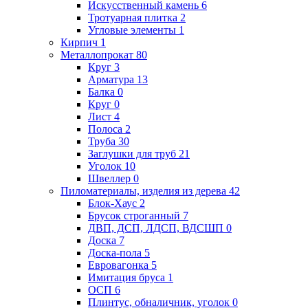
Искусственный камень
6
Тротуарная плитка
2
Угловые элементы
1
Кирпич
1
Металлопрокат
80
Круг
3
Арматура
13
Балка
0
Круг
0
Лист
4
Полоса
2
Труба
30
Заглушки для труб
21
Уголок
10
Швеллер
0
Пиломатериалы, изделия из дерева
42
Блок-Хаус
2
Брусок строганный
7
ДВП, ДСП, ЛДСП, ВДСШП
0
Доска
7
Доска-пола
5
Евровагонка
5
Имитация бруса
1
ОСП
6
Плинтус, обналичник, уголок
0