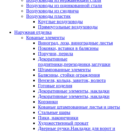
Воздуховоды из нержавеющей стали
Воздуховоды из оцинкованной стали
Воздуховоды из сэндвича
Воздуховоды пластик
Круглые воздуховоды
Прямоугольные воздуховоды
Наружная отделка
Кованые элементы
Виноград, лоза, виноградные листья
Поковки, вставки в балясины
Поручни, перила
Декоративные
подпятники,переходники,заглушки
Штампованные элементы
Балясины, стойки ограждения
Вензеля, кольца, завиток, волюта
Готовые изделия
Декоративные элементы, накладки
Декоративные элементы, накладки
Корзинки
Кованые штампованные листья и цветы
Стальные шары
Пики, наконечники
Художественный прокат
Дверные ручки.Накладки для ворот и