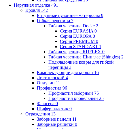
Наружная отделка
491
Кровля
142
Битумные рулонные материалы
9
Гибкая черепица
7
Гибкая черепица Docke
2
Серия EURASIA
0
Серия EUROPA
0
Серия PREMIUM
0
Серия STANDART
1
Гибкая черепица RUFLEX
0
Гибкая черепица Шинглас (Shingles)
2
Подкладочные ковры для гибкой
черепицы
3
Комплектующие для кровли
16
Лист плоский
4
Ондулин
11
Профнастил
96
Профнастил заборный
75
Профнастил кровельный
25
Флюгера
0
Шифер пластик
0
Ограждения
13
Заборные панели
11
Заборные решетки
0