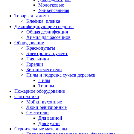
Молотковые
Универсальная
Товары для дома
Клеёнка, пленка
Дезинфицирующие средства
Общая дезинфекция
Химия для бассейнов
Оборудование
Краскопульты
Электроинструмент
Паяльники
Горелки
Бетоносмесители
Пилы и подрезка сучьев деревьев
Пилы
Топоры
Пожарное оборудование
Сантехника
Мойки кухонные
Люки ревизионные
Смесители
Для ванной
Для кухни
Строительные материалы