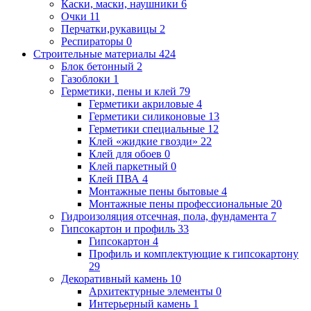
Каски, маски, наушники
6
Очки
11
Перчатки,рукавицы
2
Респираторы
0
Строительные материалы
424
Блок бетонный
2
Газоблоки
1
Герметики, пены и клей
79
Герметики акриловые
4
Герметики силиконовые
13
Герметики специальные
12
Клей «жидкие гвозди»
22
Клей для обоев
0
Клей паркетный
0
Клей ПВА
4
Монтажные пены бытовые
4
Монтажные пены профессиональные
20
Гидроизоляция отсечная, пола, фундамента
7
Гипсокартон и профиль
33
Гипсокартон
4
Профиль и комплектующие к гипсокартону
29
Декоративный камень
10
Архитектурные элементы
0
Интерьерный камень
1