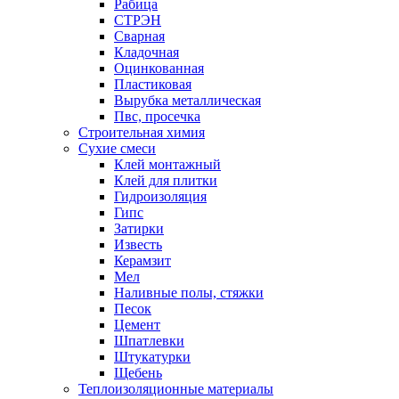
Рабица
СТРЭН
Сварная
Кладочная
Оцинкованная
Пластиковая
Вырубка металлическая
Пвс, просечка
Строительная химия
Сухие смеси
Клей монтажный
Клей для плитки
Гидроизоляция
Гипс
Затирки
Известь
Керамзит
Мел
Наливные полы, стяжки
Песок
Цемент
Шпатлевки
Штукатурки
Щебень
Теплоизоляционные материалы