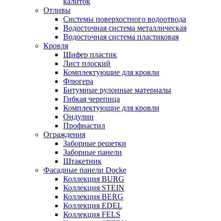
калиток
Отливы
Системы поверхостного водоотвода
Водосточная система металлическая
Водосточная система пластиковая
Кровля
Шифер пластик
Лист плоский
Комплектующие для кровли
Флюгера
Битумные рулонные материалы
Гибкая черепица
Комплектующие для кровли
Ондулин
Профнастил
Ограждения
Заборные решетки
Заборные панели
Штакетник
Фасадные панели Docke
Коллекция BURG
Коллекция STEIN
Коллекция BERG
Коллекция EDEL
Коллекция FELS