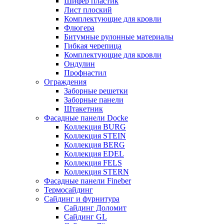
Шифер пластик
Лист плоский
Комплектующие для кровли
Флюгера
Битумные рулонные материалы
Гибкая черепица
Комплектующие для кровли
Ондулин
Профнастил
Ограждения
Заборные решетки
Заборные панели
Штакетник
Фасадные панели Docke
Коллекция BURG
Коллекция STEIN
Коллекция BERG
Коллекция EDEL
Коллекция FELS
Коллекция STERN
Фасадные панели Fineber
Термосайдинг
Сайдинг и фурнитура
Сайдинг Доломит
Сайдинг GL