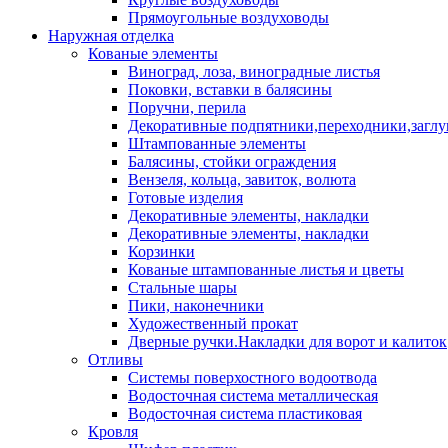
Прямоугольные воздуховоды
Наружная отделка
Кованые элементы
Виноград, лоза, виноградные листья
Поковки, вставки в балясины
Поручни, перила
Декоративные подпятники,переходники,загл
Штампованные элементы
Балясины, стойки ограждения
Вензеля, кольца, завиток, волюта
Готовые изделия
Декоративные элементы, накладки
Декоративные элементы, накладки
Корзинки
Кованые штампованные листья и цветы
Стальные шары
Пики, наконечники
Художественный прокат
Дверные ручки.Накладки для ворот и калиток
Отливы
Системы поверхостного водоотвода
Водосточная система металлическая
Водосточная система пластиковая
Кровля