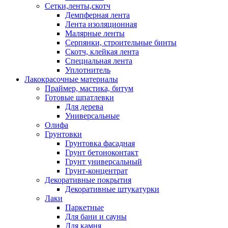
Сетки,ленты,скотч
Демпферная лента
Лента изоляционная
Малярные ленты
Серпянки, строительные бинты
Скотч, клейкая лента
Специальная лента
Уплотнитель
Лакокрасочные материалы
Праймер, мастика, битум
Готовые шпатлевки
Для дерева
Универсальные
Олифа
Грунтовки
Грунтовка фасадная
Грунт бетоноконтакт
Грунт универсальный
Грунт-концентрат
Декоративные покрытия
Декоративные штукатурки
Лаки
Паркетные
Для бани и сауны
Для камня