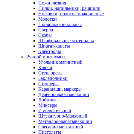
Ножи, лезвия
Пилки, напильники, рашпили
Ножовки, полотна ножовочные
Молотки
Проволока вязальная
Сверла
Скобы
Шлифовальные материалы
Шпагат/канаты
Электроды
Ручной инструмент
Угольник магнитный
Ключи
Стеклорезы
Заклепочники
Степлеры
Карандаши, маркеры
Деревообрабатывающий
Лобзики
Миксеры
Измерительный
Штукатурно-Малярный
Металлообрабатывающий
Слесарно монтажный
Пистолеты