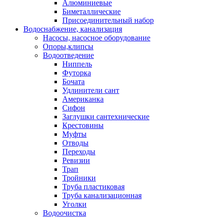
Алюминиевые
Биметаллические
Присоединительный набор
Водоснабжение, канализация
Насосы, насосное оборудование
Опоры,клипсы
Водоотведение
Ниппель
Футорка
Бочата
Удлинители сант
Американка
Сифон
Заглушки сантехнические
Крестовины
Муфты
Отводы
Переходы
Ревизии
Трап
Тройники
Труба пластиковая
Труба канализационная
Уголки
Водоочистка