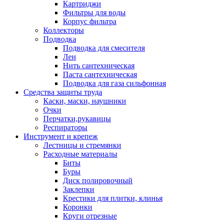
Картриджи
Фильтры для воды
Корпус фильтра
Коллекторы
Подводка
Подводка для смесителя
Лен
Нить сантехническая
Паста сантехническая
Подводка для газа сильфонная
Средства защиты труда
Каски, маски, наушники
Очки
Перчатки,рукавицы
Респираторы
Инструмент и крепеж
Лестницы и стремянки
Расходные материалы
Биты
Буры
Диск полировочный
Заклепки
Крестики для плитки, клинья
Коронки
Круги отрезные