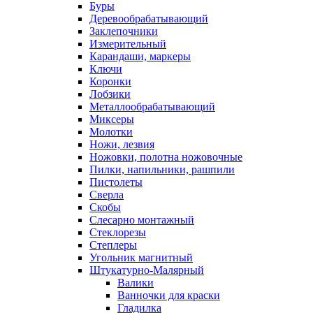
Буры
Деревообрабатывающий
Заклепочники
Измерительный
Карандаши, маркеры
Ключи
Коронки
Лобзики
Металлообрабатывающий
Миксеры
Молотки
Ножи, лезвия
Ножовки, полотна ножовочные
Пилки, напильники, рашпили
Пистолеты
Сверла
Скобы
Слесарно монтажный
Стеклорезы
Степлеры
Угольник магнитный
Штукатурно-Малярный
Валики
Ванночки для краски
Гладилка