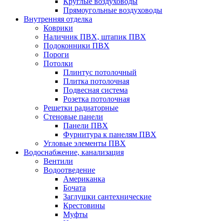
Круглые воздуховоды
Прямоугольные воздуховоды
Внутренняя отделка
Коврики
Наличник ПВХ, штапик ПВХ
Подоконники ПВХ
Пороги
Потолки
Плинтус потолочный
Плитка потолочная
Подвесная система
Розетка потолочная
Решетки радиаторные
Стеновые панели
Панели ПВХ
Фурнитура к панелям ПВХ
Угловые элементы ПВХ
Водоснабжение, канализация
Вентили
Водоотведение
Американка
Бочата
Заглушки сантехнические
Крестовины
Муфты