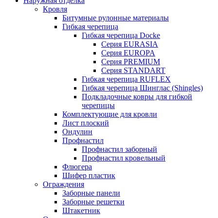
Наружная отделка
Кровля
Битумные рулонные материалы
Гибкая черепица
Гибкая черепица Docke
Серия EURASIA
Серия EUROPA
Серия PREMIUM
Серия STANDART
Гибкая черепица RUFLEX
Гибкая черепица Шинглас (Shingles)
Подкладочные ковры для гибкой
черепицы
Комплектующие для кровли
Лист плоский
Ондулин
Профнастил
Профнастил заборный
Профнастил кровельный
Флюгера
Шифер пластик
Ограждения
Заборные панели
Заборные решетки
Штакетник