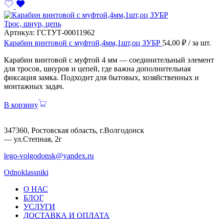
Трос, шнур, цепь
Артикул:
ГСТУТ-00011962
Карабин винтовой с муфтой,4мм,1шт,оц ЗУБР
54,00
₽
/ за шт.
Карабин винтовой с муфтой 4 мм — соединительный элемент
для тросов, шнуров и цепей, где важна дополнительная
фиксация замка. Подходит для бытовых, хозяйственных и
монтажных задач.
В корзину
347360, Ростовская область, г.Волгодонск
— ул.Степная, 2г
lego-volgodonsk@yandex.ru
Odnoklassniki
О НАС
БЛОГ
УСЛУГИ
ДОСТАВКА И ОПЛАТА