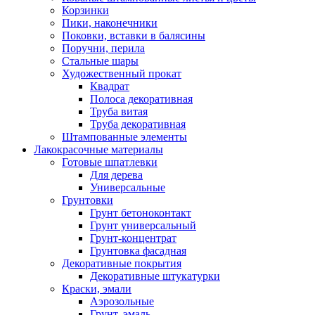
Корзинки
Пики, наконечники
Поковки, вставки в балясины
Поручни, перила
Стальные шары
Художественный прокат
Квадрат
Полоса декоративная
Труба витая
Труба декоративная
Штампованные элементы
Лакокрасочные материалы
Готовые шпатлевки
Для дерева
Универсальные
Грунтовки
Грунт бетоноконтакт
Грунт универсальный
Грунт-концентрат
Грунтовка фасадная
Декоративные покрытия
Декоративные штукатурки
Краски, эмали
Аэрозольные
Грунт, эмаль