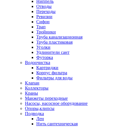
Ниппель
Отводы
Переходы
Ревизии
Сифон
Трап
Тройники
Труба канализационная
Труба пластиковая
Уголки
Удлинители сант
Футорка
Водоочистка
Картриджи
Корпус фильтра
Фильтры для воды
Клапан
Коллекторы
Краны
Манжеты переходные
Насосы, насосное оборудование
Опоры,клипсы
Подводка
Лен
Нить сантехническая