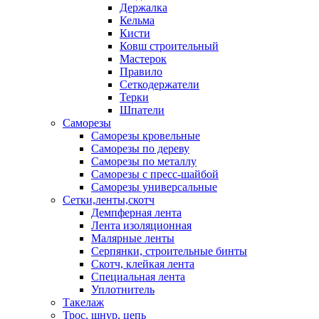
Держалка
Кельма
Кисти
Ковш строительный
Мастерок
Правило
Сеткодержатели
Терки
Шпатели
Саморезы
Саморезы кровельные
Саморезы по дереву
Саморезы по металлу
Саморезы с пресс-шайбой
Саморезы универсальные
Сетки,ленты,скотч
Демпферная лента
Лента изоляционная
Малярные ленты
Серпянки, строительные бинты
Скотч, клейкая лента
Специальная лента
Уплотнитель
Такелаж
Трос, шнур, цепь