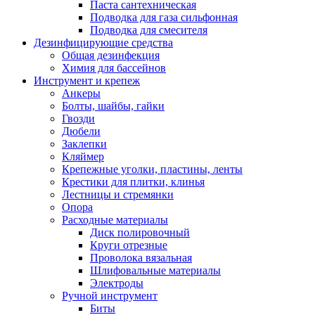
Паста сантехническая
Подводка для газа сильфонная
Подводка для смесителя
Дезинфицирующие средства
Общая дезинфекция
Химия для бассейнов
Инструмент и крепеж
Анкеры
Болты, шайбы, гайки
Гвозди
Дюбели
Заклепки
Кляймер
Крепежные уголки, пластины, ленты
Крестики для плитки, клинья
Лестницы и стремянки
Опора
Расходные материалы
Диск полировочный
Круги отрезные
Проволока вязальная
Шлифовальные материалы
Электроды
Ручной инструмент
Биты