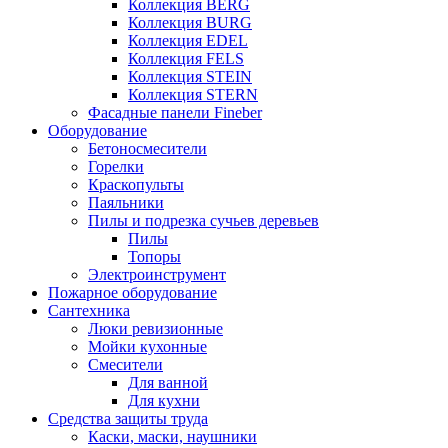
Коллекция BERG
Коллекция BURG
Коллекция EDEL
Коллекция FELS
Коллекция STEIN
Коллекция STERN
Фасадные панели Fineber
Оборудование
Бетоносмесители
Горелки
Краскопульты
Паяльники
Пилы и подрезка сучьев деревьев
Пилы
Топоры
Электроинструмент
Пожарное оборудование
Сантехника
Люки ревизионные
Мойки кухонные
Смесители
Для ванной
Для кухни
Средства защиты труда
Каски, маски, наушники