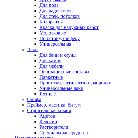
Для пола
Для радиаторов
Для стен, потолков
Колоранты
Краска для наружных работ
Молотковые
По бетону, шиферу
Универсальная
Лаки
Для бани и сауны
Для камня
Для мебели
Огнезащитные составы
Паркетные
Пропитки, антисептики, морилки
Универсальные лаки
Яхтные
Олифа
Праймер, мастика, битум
Строительная химия
Ацетон
Керосин
Растворители
Специальные средства