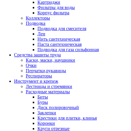
Картриджи
Фильтры для воды
Корпус фильтра
Коллекторы
Подводка
Подводка для смесителя
Лен
Нить сантехническая
Паста сантехническая
Подводка для газа сильфонная
Средства защиты труда
Каски, маски, наушники
Очки
Перчатки,рукавицы
Респираторы
Инструмент и крепеж
Лестницы и стремянки
Расходные материалы
Биты
Буры
Диск полировочный
Заклепки
Крестики для плитки, клинья
Коронки
Круги отрезные