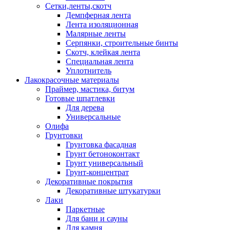
Сетки,ленты,скотч
Демпферная лента
Лента изоляционная
Малярные ленты
Серпянки, строительные бинты
Скотч, клейкая лента
Специальная лента
Уплотнитель
Лакокрасочные материалы
Праймер, мастика, битум
Готовые шпатлевки
Для дерева
Универсальные
Олифа
Грунтовки
Грунтовка фасадная
Грунт бетоноконтакт
Грунт универсальный
Грунт-концентрат
Декоративные покрытия
Декоративные штукатурки
Лаки
Паркетные
Для бани и сауны
Для камня