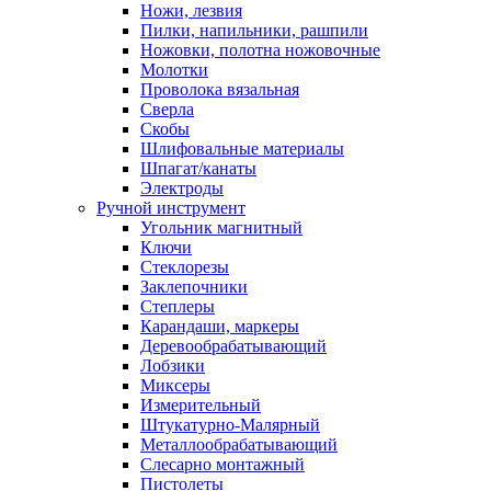
Ножи, лезвия
Пилки, напильники, рашпили
Ножовки, полотна ножовочные
Молотки
Проволока вязальная
Сверла
Скобы
Шлифовальные материалы
Шпагат/канаты
Электроды
Ручной инструмент
Угольник магнитный
Ключи
Стеклорезы
Заклепочники
Степлеры
Карандаши, маркеры
Деревообрабатывающий
Лобзики
Миксеры
Измерительный
Штукатурно-Малярный
Металлообрабатывающий
Слесарно монтажный
Пистолеты