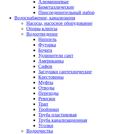
Алюминиевые
Биметаллические
Присоединительный набор
Водоснабжение, канализация
Насосы, насосное оборудование
Опоры,клипсы
Водоотведение
Ниппель
Футорка
Бочата
Удлинители сант
Американка
Сифон
Заглушки сантехнические
Крестовины
Муфты
Отводы
Переходы
Ревизии
Трап
Тройники
Труба пластиковая
Труба канализационная
Уголки
Водоочистка