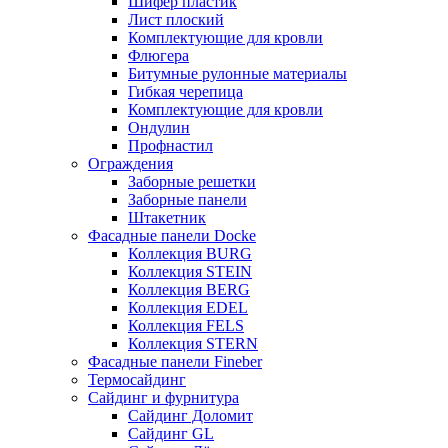
Шифер пластик
Лист плоский
Комплектующие для кровли
Флюгера
Битумные рулонные материалы
Гибкая черепица
Комплектующие для кровли
Ондулин
Профнастил
Ограждения
Заборные решетки
Заборные панели
Штакетник
Фасадные панели Docke
Коллекция BURG
Коллекция STEIN
Коллекция BERG
Коллекция EDEL
Коллекция FELS
Коллекция STERN
Фасадные панели Fineber
Термосайдинг
Сайдинг и фурнитура
Сайдинг Доломит
Сайдинг GL