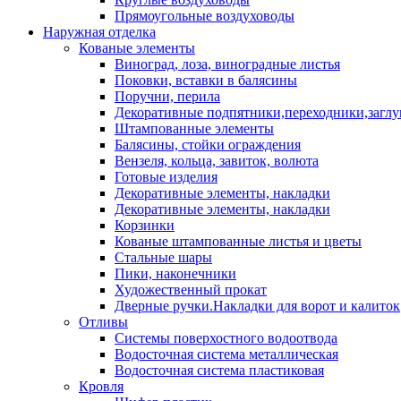
Прямоугольные воздуховоды
Наружная отделка
Кованые элементы
Виноград, лоза, виноградные листья
Поковки, вставки в балясины
Поручни, перила
Декоративные подпятники,переходники,загл
Штампованные элементы
Балясины, стойки ограждения
Вензеля, кольца, завиток, волюта
Готовые изделия
Декоративные элементы, накладки
Декоративные элементы, накладки
Корзинки
Кованые штампованные листья и цветы
Стальные шары
Пики, наконечники
Художественный прокат
Дверные ручки.Накладки для ворот и калиток
Отливы
Системы поверхостного водоотвода
Водосточная система металлическая
Водосточная система пластиковая
Кровля