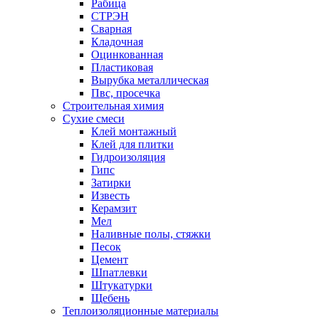
Рабица
СТРЭН
Сварная
Кладочная
Оцинкованная
Пластиковая
Вырубка металлическая
Пвс, просечка
Строительная химия
Сухие смеси
Клей монтажный
Клей для плитки
Гидроизоляция
Гипс
Затирки
Известь
Керамзит
Мел
Наливные полы, стяжки
Песок
Цемент
Шпатлевки
Штукатурки
Щебень
Теплоизоляционные материалы