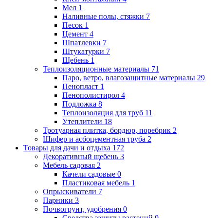
Мел
1
Наливные полы, стяжки
7
Песок
1
Цемент
4
Шпатлевки
7
Штукатурки
7
Щебень
1
Теплоизоляционные материалы
71
Паро, ветро, влагозащитные материалы
29
Пенопласт
1
Пенополистирол
4
Подложка
8
Теплоизоляция для труб
11
Утеплители
18
Тротуарная плитка, бордюр, поребрик
2
Шифер и асбоцементная труба
2
Товары для дачи и отдыха
172
Декоративный щебень
3
Мебель садовая
2
Качели садовые
0
Пластиковая мебель
1
Опрыскиватели
7
Парники
3
Почвогрунт, удобрения
0
Средства защиты растений
0