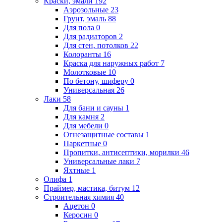
Краски, эмали
192
Аэрозольные
23
Грунт, эмаль
88
Для пола
0
Для радиаторов
2
Для стен, потолков
22
Колоранты
16
Краска для наружных работ
7
Молотковые
10
По бетону, шиферу
0
Универсальная
26
Лаки
58
Для бани и сауны
1
Для камня
2
Для мебели
0
Огнезащитные составы
1
Паркетные
0
Пропитки, антисептики, морилки
46
Универсальные лаки
7
Яхтные
1
Олифа
1
Праймер, мастика, битум
12
Строительная химия
40
Ацетон
0
Керосин
0