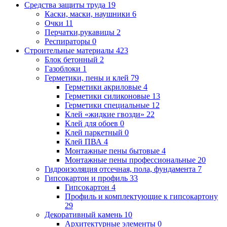
Средства защиты труда
19
Каски, маски, наушники
6
Очки
11
Перчатки,рукавицы
2
Респираторы
0
Строительные материалы
423
Блок бетонный
2
Газоблоки
1
Герметики, пены и клей
79
Герметики акриловые
4
Герметики силиконовые
13
Герметики специальные
12
Клей «жидкие гвозди»
22
Клей для обоев
0
Клей паркетный
0
Клей ПВА
4
Монтажные пены бытовые
4
Монтажные пены профессиональные
20
Гидроизоляция отсечная, пола, фундамента
7
Гипсокартон и профиль
33
Гипсокартон
4
Профиль и комплектующие к гипсокартону
29
Декоративный камень
10
Архитектурные элементы
0