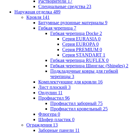
Растворители
17
Специальные средства
23
Наружная отделка
489
Кровля
141
Битумные рулонные материалы
9
Гибкая черепица
7
Гибкая черепица Docke
2
Серия EURASIA
0
Серия EUROPA
0
Серия PREMIUM
0
Серия STANDART
1
Гибкая черепица RUFLEX
0
Гибкая черепица Шинглас (Shingles)
2
Подкладочные ковры для гибкой
черепицы
3
Комплектующие для кровли
16
Лист плоский
3
Ондулин
11
Профнастил
96
Профнастил заборный
75
Профнастил кровельный
25
Флюгера
0
Шифер пластик
0
Ограждения
13
Заборные панели
11