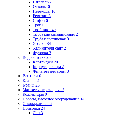
Ниппель
2
Отводы
6
Переходы
10
Ревизии
3
Сифон
6
Трап
0
Тройники
40
Труба канализационная
2
Труба пластиковая
9
Уголки
34
Удлинители сант
2
Футорка
3
Водоочистка
25
Картриджи
20
Корпус фильтра
2
Фильтры для воды
3
Вентили
0
Клапан
2
Краны
23
Манжеты переходные
3
Коллекторы
0
Насосы, насосное оборудование
14
Опоры,клипсы
2
Подводка
24
Лен
3