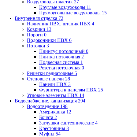
Воздуховоды пластик
27
Круглые воздуховоды
11
Прямоугольные воздуховоды
15
Внутренняя отделка
72
Наличник ПВХ, штапик ПВХ
4
Коврики
13
Пороги
0
Подоконники ПВХ
6
Потолки
3
Плинтус потолочный
0
Плитка потолочная
2
Подвесная система
1
Розетка потолочная
0
Решетки радиаторные
5
Стеновые панели
28
Панели ПВХ
3
Фурнитура к панелям ПВХ
25
Угловые элементы ПВХ
14
Водоснабжение, канализация
294
Водоотведение
198
Американка
12
Бочата
2
Заглушки сантехнические
4
Крестовины
8
Муфты
54