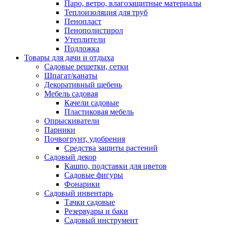
Паро, ветро, влагозащитные материалы
Теплоизоляция для труб
Пенопласт
Пенополистирол
Утеплители
Подложка
Товары для дачи и отдыха
Садовые решетки, сетки
Шпагат/канаты
Декоративный щебень
Мебель садовая
Качели садовые
Пластиковая мебель
Опрыскиватели
Парники
Почвогрунт, удобрения
Средства защиты растений
Садовый декор
Кашпо, подставки для цветов
Садовые фигуры
Фонарики
Садовый инвентарь
Тачки садовые
Резервуары и баки
Садовый инструмент