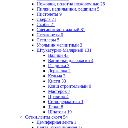
Ножовки, полотна ножовочные
26
Пилки, напильники, рашпили
5
Пистолеты
9
Сверла
71
Скобы
21
Слесарно монтажный
81
Стеклорезы
0
Степлеры
5
Угольник магнитный
3
Штукатурно-Малярный
131
Валики
43
Ванночки для краски
4
Гладилка
3
Держалка
2
Кельма
3
Кисти
33
Ковш строительный
0
Мастерок
7
Правило
4
Сеткодержатели
1
Терки
8
Шпатели
19
Сетки,ленты,скотч
54
Демпферная лента
1
Лента изоляционная
12