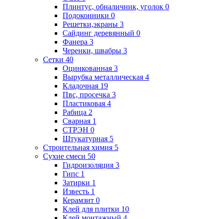
Плинтус, обналичник, уголок
0
Подоконники
0
Решетки,экраны
3
Сайдинг деревянный
0
Фанера
3
Черенки, швабры
3
Сетки
40
Оцинкованная
3
Вырубка металлическая
4
Кладочная
19
Пвс, просечка
3
Пластиковая
4
Рабица
2
Сварная
1
СТРЭН
0
Штукатурная
5
Строительная химия
5
Сухие смеси
50
Гидроизоляция
3
Гипс
1
Затирки
1
Известь
1
Керамзит
0
Клей для плитки
10
Клей монтажный
4