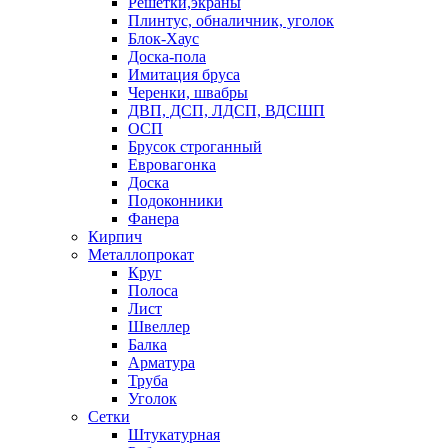
Решетки,экраны
Плинтус, обналичник, уголок
Блок-Хаус
Доска-пола
Имитация бруса
Черенки, швабры
ДВП, ДСП, ЛДСП, ВДСШП
ОСП
Брусок строганный
Евровагонка
Доска
Подоконники
Фанера
Кирпич
Металлопрокат
Круг
Полоса
Лист
Швеллер
Балка
Арматура
Труба
Уголок
Сетки
Штукатурная