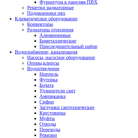
Фурнитура к панелям ПВХ
Решетки радиаторные
Подоконники пвх
Климатическое оборудование
Конвекторы
Радиаторы отопления
Алюминиевые
Биметаллические
Присоединительный набор
Водоснабжение, канализация
Насосы, насосное оборудование
Опоры,клипсы
Водоотведение
Ниппель
Футорка
Бочата
Удлинители сант
Американка
Сифон
Заглушки сантехнические
Крестовины
Муфты
Отводы
Переходы
Ревизии