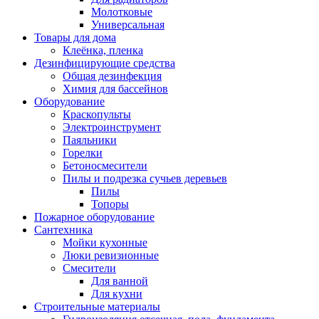
Молотковые
Универсальная
Товары для дома
Клеёнка, пленка
Дезинфицирующие средства
Общая дезинфекция
Химия для бассейнов
Оборудование
Краскопульты
Электроинструмент
Паяльники
Горелки
Бетоносмесители
Пилы и подрезка сучьев деревьев
Пилы
Топоры
Пожарное оборудование
Сантехника
Мойки кухонные
Люки ревизионные
Смесители
Для ванной
Для кухни
Строительные материалы