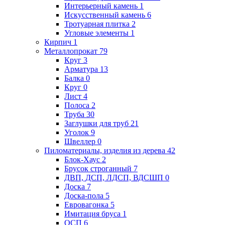
Интерьерный камень
1
Искусственный камень
6
Тротуарная плитка
2
Угловые элементы
1
Кирпич
1
Металлопрокат
79
Круг
3
Арматура
13
Балка
0
Круг
0
Лист
4
Полоса
2
Труба
30
Заглушки для труб
21
Уголок
9
Швеллер
0
Пиломатериалы, изделия из дерева
42
Блок-Хаус
2
Брусок строганный
7
ДВП, ДСП, ЛДСП, ВДСШП
0
Доска
7
Доска-пола
5
Евровагонка
5
Имитация бруса
1
ОСП
6