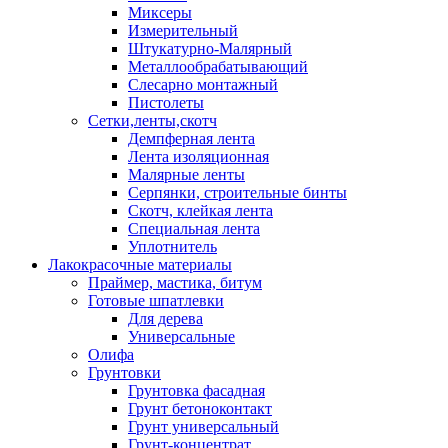
Миксеры
Измерительный
Штукатурно-Малярный
Металлообрабатывающий
Слесарно монтажный
Пистолеты
Сетки,ленты,скотч
Демпферная лента
Лента изоляционная
Малярные ленты
Серпянки, строительные бинты
Скотч, клейкая лента
Специальная лента
Уплотнитель
Лакокрасочные материалы
Праймер, мастика, битум
Готовые шпатлевки
Для дерева
Универсальные
Олифа
Грунтовки
Грунтовка фасадная
Грунт бетоноконтакт
Грунт универсальный
Грунт-концентрат