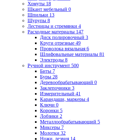
Хомуты
18
Шкант мебельный
0
Шпильки
13
Шурупы
8
Лестницы и стремянки
4
Расходные материалы
147
Диск полировочный
3
Круги отрезные
49
Проволока вязальная
6
Шлифовальные материалы
81
Электроды
8
Ручной инструмент
500
Биты
7
Буры
28
Деревообрабатывающий
0
Заклепочники
3
Измерительный
41
Карандаши, маркеры
4
Ключи
0
Коронки
5
Лобзики
2
Металлообрабатывающий
5
Миксеры
7
Молотки
32
Ножи, лезвия
14