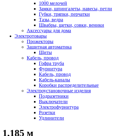
1000 мелочей
Замки, шпингалеты, навесы, петли
Губки, тряпки, перчатки
Тазы, ведра
Швабры, щетки, совки, веники
Аксессуары для дома
Электротовары
Прожекторы
Защитная автоматика
Щиты
Кабель, провод
Гофра труба
Фурнитура
Кабель, провод
Кабель-каналы
Коробки распределительные
Электроустановочные изделия
Подразетники
Выключатели
Электрофурнитура
Розетки
Удлинители
1,185 м