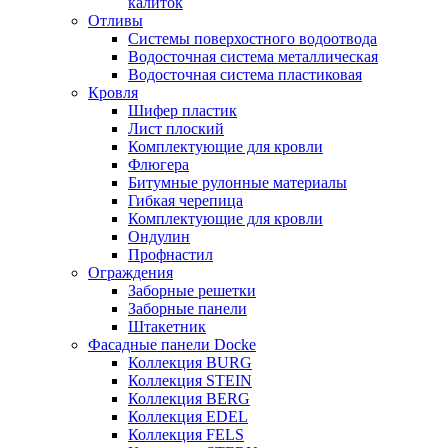
калиток
Отливы
Системы поверхостного водоотвода
Водосточная система металлическая
Водосточная система пластиковая
Кровля
Шифер пластик
Лист плоский
Комплектующие для кровли
Флюгера
Битумные рулонные материалы
Гибкая черепица
Комплектующие для кровли
Ондулин
Профнастил
Ограждения
Заборные решетки
Заборные панели
Штакетник
Фасадные панели Docke
Коллекция BURG
Коллекция STEIN
Коллекция BERG
Коллекция EDEL
Коллекция FELS