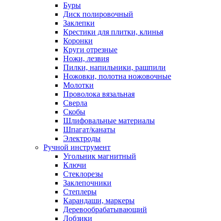
Буры
Диск полировочный
Заклепки
Крестики для плитки, клинья
Коронки
Круги отрезные
Ножи, лезвия
Пилки, напильники, рашпили
Ножовки, полотна ножовочные
Молотки
Проволока вязальная
Сверла
Скобы
Шлифовальные материалы
Шпагат/канаты
Электроды
Ручной инструмент
Угольник магнитный
Ключи
Стеклорезы
Заклепочники
Степлеры
Карандаши, маркеры
Деревообрабатывающий
Лобзики