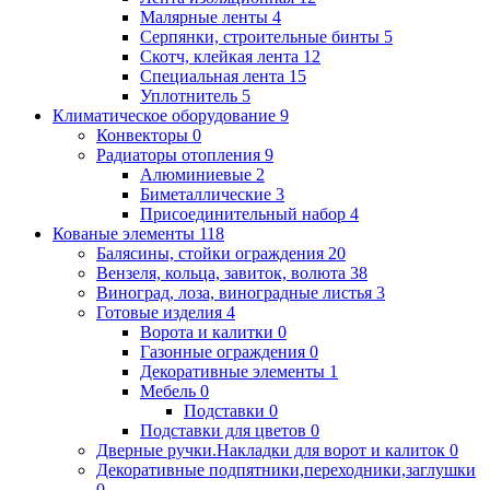
Малярные ленты
4
Серпянки, строительные бинты
5
Скотч, клейкая лента
12
Специальная лента
15
Уплотнитель
5
Климатическое оборудование
9
Конвекторы
0
Радиаторы отопления
9
Алюминиевые
2
Биметаллические
3
Присоединительный набор
4
Кованые элементы
118
Балясины, стойки ограждения
20
Вензеля, кольца, завиток, волюта
38
Виноград, лоза, виноградные листья
3
Готовые изделия
4
Ворота и калитки
0
Газонные ограждения
0
Декоративные элементы
1
Мебель
0
Подставки
0
Подставки для цветов
0
Дверные ручки.Накладки для ворот и калиток
0
Декоративные подпятники,переходники,заглушки
0