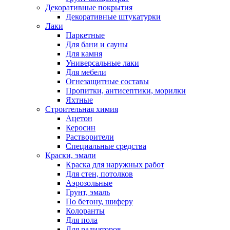
Декоративные покрытия
Декоративные штукатурки
Лаки
Паркетные
Для бани и сауны
Для камня
Универсальные лаки
Для мебели
Огнезащитные составы
Пропитки, антисептики, морилки
Яхтные
Строительная химия
Ацетон
Керосин
Растворители
Специальные средства
Краски, эмали
Краска для наружных работ
Для стен, потолков
Аэрозольные
Грунт, эмаль
По бетону, шиферу
Колоранты
Для пола
Для радиаторов