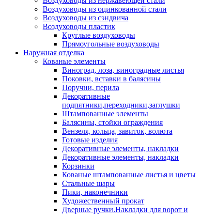
Воздуховоды из нержавеющей стали
Воздуховоды из оцинкованной стали
Воздуховоды из сэндвича
Воздуховоды пластик
Круглые воздуховоды
Прямоугольные воздуховоды
Наружная отделка
Кованые элементы
Виноград, лоза, виноградные листья
Поковки, вставки в балясины
Поручни, перила
Декоративные
подпятники,переходники,заглушки
Штампованные элементы
Балясины, стойки ограждения
Вензеля, кольца, завиток, волюта
Готовые изделия
Декоративные элементы, накладки
Декоративные элементы, накладки
Корзинки
Кованые штампованные листья и цветы
Стальные шары
Пики, наконечники
Художественный прокат
Дверные ручки.Накладки для ворот и