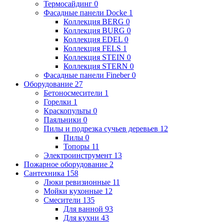
Термосайдинг
0
Фасадные панели Docke
1
Коллекция BERG
0
Коллекция BURG
0
Коллекция EDEL
0
Коллекция FELS
1
Коллекция STEIN
0
Коллекция STERN
0
Фасадные панели Fineber
0
Оборудование
27
Бетоносмесители
1
Горелки
1
Краскопульты
0
Паяльники
0
Пилы и подрезка сучьев деревьев
12
Пилы
0
Топоры
11
Электроинструмент
13
Пожарное оборудование
2
Сантехника
158
Люки ревизионные
11
Мойки кухонные
12
Смесители
135
Для ванной
93
Для кухни
43