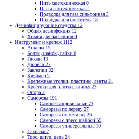
Нить сантехническая
0
Паста сантехническая
1
Подводка для газа сильфонная
3
Подводка для смесителя
18
Дезинфицирующие средства
12
Общая дезинфекция
12
Химия для бассейнов
0
Инструмент и крепеж
1112
Анкеры
15
Болты, шайбы, гайки
8
Гвозди
13
Дюбели
27
Заклепки
32
Кляймер
5
Крепежные уголки, пластины, ленты
21
Крестики для плитки, клинья
23
Опора
2
Саморезы
191
Саморезы кровельные
73
Саморезы по дереву
27
Саморезы по металлу
26
Саморезы с пресс-шайбой
55
Саморезы универсальные
10
Такелаж
7
Трос, шнур, цепь
24