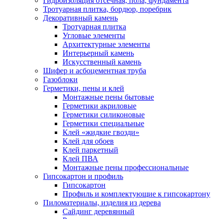
Гидроизоляция отсечная, пола, фундамента
Тротуарная плитка, бордюр, поребрик
Декоративный камень
Тротуарная плитка
Угловые элементы
Архитектурные элементы
Интерьерный камень
Искусственный камень
Шифер и асбоцементная труба
Газоблоки
Герметики, пены и клей
Монтажные пены бытовые
Герметики акриловые
Герметики силиконовые
Герметики специальные
Клей «жидкие гвозди»
Клей для обоев
Клей паркетный
Клей ПВА
Монтажные пены профессиональные
Гипсокартон и профиль
Гипсокартон
Профиль и комплектующие к гипсокартону
Пиломатериалы, изделия из дерева
Сайдинг деревянный