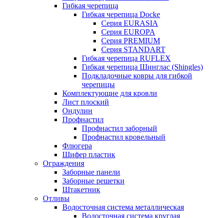
Гибкая черепица
Гибкая черепица Docke
Серия EURASIA
Серия EUROPA
Серия PREMIUM
Серия STANDART
Гибкая черепица RUFLEX
Гибкая черепица Шинглас (Shingles)
Подкладочные ковры для гибкой
черепицы
Комплектующие для кровли
Лист плоский
Ондулин
Профнастил
Профнастил заборный
Профнастил кровельный
Флюгера
Шифер пластик
Ограждения
Заборные панели
Заборные решетки
Штакетник
Отливы
Водосточная система металлическая
Водосточная система круглая