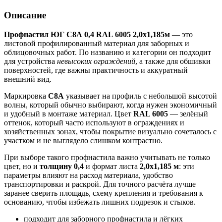
Описание
Профнастил ЮГ С8А 0,4 RAL 6005 2,0х1,185м
— это
листовой профилированный материал для заборных и
облицовочных работ. По названию и категории он подходит
для устройства
невысоких ограждений
, а также для обшивки
поверхностей, где важны практичность и аккуратный
внешний вид.
Маркировка
С8А
указывает на профиль с небольшой высотой
волны, который обычно выбирают, когда нужен экономичный
и удобный в монтаже материал. Цвет
RAL 6005
— зелёный
оттенок, который часто используют в ограждениях и
хозяйственных зонах, чтобы покрытие визуально сочеталось с
участком и не выглядело слишком контрастно.
При выборе такого профнастила важно учитывать не только
цвет, но и
толщину 0,4
и формат листа
2,0х1,185 м
: эти
параметры влияют на расход материала, удобство
транспортировки и раскрой. Для точного расчёта лучше
заранее сверить площадь, схему крепления и требования к
основанию, чтобы избежать лишних подрезок и стыков.
подходит для заборного профнастила и лёгких