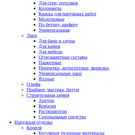
Для стен, потолков
Колоранты
Краска для наружных работ
Молотковые
По бетону, шиферу
Универсальная
Лаки
Для бани и сауны
Для камня
Для мебели
Огнезащитные составы
Паркетные
Пропитки, антисептики, морилки
Универсальные лаки
Яхтные
Олифа
Праймер, мастика, битум
Строительная химия
Ацетон
Керосин
Растворители
Специальные средства
Наружная отделка
Кровля
Битумные рулонные материалы