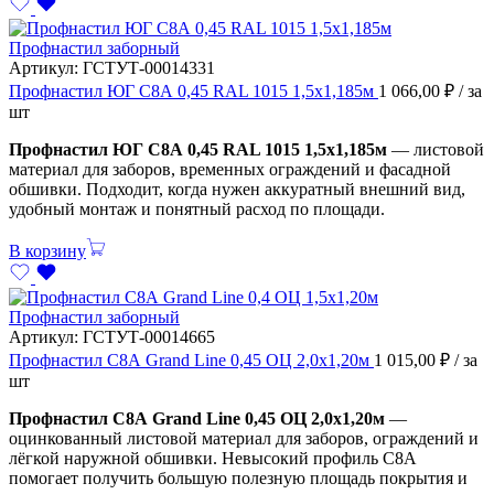
Профнастил заборный
Артикул:
ГСТУТ-00014331
Профнастил ЮГ С8А 0,45 RAL 1015 1,5х1,185м
1 066,00
₽
/ за
шт
Профнастил ЮГ С8А 0,45 RAL 1015 1,5х1,185м
— листовой
материал для заборов, временных ограждений и фасадной
обшивки. Подходит, когда нужен аккуратный внешний вид,
удобный монтаж и понятный расход по площади.
В корзину
Профнастил заборный
Артикул:
ГСТУТ-00014665
Профнастил С8А Grand Line 0,45 ОЦ 2,0х1,20м
1 015,00
₽
/ за
шт
Профнастил С8А Grand Line 0,45 ОЦ 2,0х1,20м
—
оцинкованный листовой материал для заборов, ограждений и
лёгкой наружной обшивки. Невысокий профиль С8А
помогает получить большую полезную площадь покрытия и