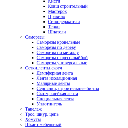
Кисти
Ковш строительный
Мастерок
Правило
Сеткодержатели
Терки
Шпатели
Саморезы
Саморезы кровельные
Саморезы по дереву
Саморезы по металлу
Саморезы с пресс-шайбой
Саморезы универсальные
Сетки,ленты,скотч
Демпферная лента
Лента изоляционная
Малярные ленты
Серпянки, строительные бинты
Скотч, клейкая лента
Специальная лента
Уплотнитель
Такелаж
Трос, шнур, цепь
Хомуты
Шкант мебельный