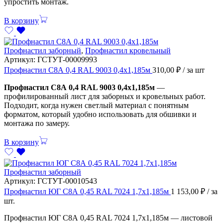
упростить монтаж.
В корзину
Профнастил заборный
,
Профнастил кровельный
Артикул:
ГСТУТ-00009993
Профнастил С8А 0,4 RAL 9003 0,4х1,185м
310,00
₽
/ за шт
Профнастил С8А 0,4 RAL 9003 0,4х1,185м
—
профилированный лист для заборных и кровельных работ.
Подходит, когда нужен светлый материал с понятным
форматом, который удобно использовать для обшивки и
монтажа по замеру.
В корзину
Профнастил заборный
Артикул:
ГСТУТ-00010543
Профнастил ЮГ С8А 0,45 RAL 7024 1,7х1,185м
1 153,00
₽
/ за
шт.
Профнастил ЮГ С8А 0,45 RAL 7024 1,7х1,185м — листовой