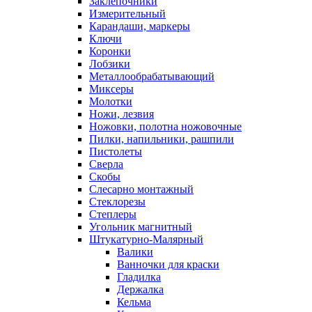
Заклепочники
Измерительный
Карандаши, маркеры
Ключи
Коронки
Лобзики
Металлообрабатывающий
Миксеры
Молотки
Ножи, лезвия
Ножовки, полотна ножовочные
Пилки, напильники, рашпили
Пистолеты
Сверла
Скобы
Слесарно монтажный
Стеклорезы
Степлеры
Угольник магнитный
Штукатурно-Малярный
Валики
Ванночки для краски
Гладилка
Держалка
Кельма