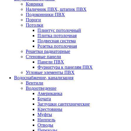
Коврики
Наличник ПВХ, штапик ПВХ
Подоконники ПВХ
Пороги
Потолки
Плинтус потолочный
Плитка потолочная
Подвесная система
Розетка потолочная
Решетки радиаторные
Стеновые панели
Панели ПВХ
Фурнитура к панелям ПВХ
Угловые элементы ПВХ
Водоснабжение, канализация
Вентили
Водоотведение
Американка
Бочата
Заглушки сантехнические
Крестовины
Муфты
Ниппель
Отводы
Переходы