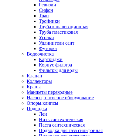
Ревизии
Сифон
Трап
Тройники
Труба канализационная
Труба пластиковая
Уголки
Удлинители сант
Футорка
Водоочистка
Картриджи
Корпус фильтра
Фильтры для воды
Клапан
Коллекторы
Краны
Манжеты переходные
Насосы, насосное оборудование
Опоры,клипсы
Подводка
Лен
Нить сантехническая
Паста сантехническая
Подводка для газа сильфонная
Подводка для смесителя