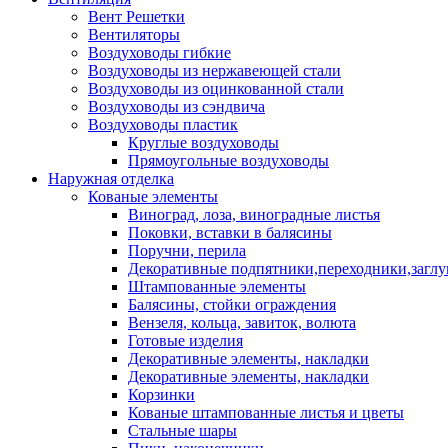
Вент Решетки
Вентиляторы
Воздуховоды гибкие
Воздуховоды из нержавеющей стали
Воздуховоды из оцинкованной стали
Воздуховоды из сэндвича
Воздуховоды пластик
Круглые воздуховоды
Прямоугольные воздуховоды
Наружная отделка
Кованые элементы
Виноград, лоза, виноградные листья
Поковки, вставки в балясины
Поручни, перила
Декоративные подпятники,переходники,загл
Штампованные элементы
Балясины, стойки ограждения
Вензеля, кольца, завиток, волюта
Готовые изделия
Декоративные элементы, накладки
Декоративные элементы, накладки
Корзинки
Кованые штампованные листья и цветы
Стальные шары