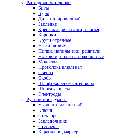
Расходные материалы
Биты
Буры
Диск полировочный
Заклепки
Крестики для плитки, клинья
Коронки
Круги отрезные
Ножи, лезвия
Пилки, напильники, рашпили
Ножовки, полотна ножовочные
Молотки
Проволока вязальная
Сверла
Скобы
Шлифовальные материалы
Шпагат/канаты
Электроды
Ручной инструмент
Угольник магнитный
Ключи
Стеклорезы
Заклепочники
Степлеры
Карандаши, маркеры