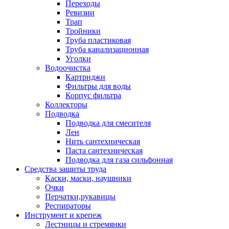
Переходы
Ревизии
Трап
Тройники
Труба пластиковая
Труба канализационная
Уголки
Водоочистка
Картриджи
Фильтры для воды
Корпус фильтра
Коллекторы
Подводка
Подводка для смесителя
Лен
Нить сантехническая
Паста сантехническая
Подводка для газа сильфонная
Средства защиты труда
Каски, маски, наушники
Очки
Перчатки,рукавицы
Респираторы
Инструмент и крепеж
Лестницы и стремянки