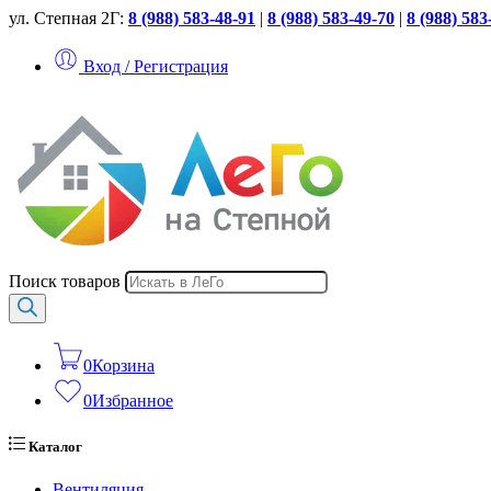
ул. Степная 2Г:
8 (988) 583-48-91
|
8 (988) 583-49-70
|
8 (988) 583
Вход / Регистрация
Поиск товаров
0
Корзина
0
Избранное
Каталог
Вентиляция