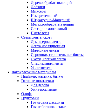
Деревообрабатывающий
Лобзики
Миксеры
Измерительный
Штукатурно-Малярный
Металлообрабатывающий
Слесарно монтажный
Пистолеты
Сетки,ленты,скотч
Демпферная лента
Лента изоляционная
Малярные ленты
Серпянки, строительные бинты
Скотч, клейкая лента
Специальная лента
Уплотнитель
Лакокрасочные материалы
Праймер, мастика, битум
Готовые шпатлевки
Для дерева
Универсальные
Олифа
Грунтовки
Грунтовка фасадная
Грунт бетоноконтакт