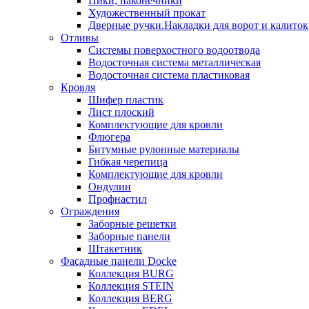
Пики, наконечники
Художественный прокат
Дверные ручки.Накладки для ворот и калиток
Отливы
Системы поверхостного водоотвода
Водосточная система металлическая
Водосточная система пластиковая
Кровля
Шифер пластик
Лист плоский
Комплектующие для кровли
Флюгера
Битумные рулонные материалы
Гибкая черепица
Комплектующие для кровли
Ондулин
Профнастил
Ограждения
Заборные решетки
Заборные панели
Штакетник
Фасадные панели Docke
Коллекция BURG
Коллекция STEIN
Коллекция BERG