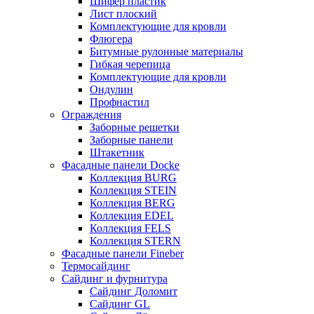
Шифер пластик
Лист плоский
Комплектующие для кровли
Флюгера
Битумные рулонные материалы
Гибкая черепица
Комплектующие для кровли
Ондулин
Профнастил
Ограждения
Заборные решетки
Заборные панели
Штакетник
Фасадные панели Docke
Коллекция BURG
Коллекция STEIN
Коллекция BERG
Коллекция EDEL
Коллекция FELS
Коллекция STERN
Фасадные панели Fineber
Термосайдинг
Сайдинг и фурнитура
Сайдинг Доломит
Сайдинг GL