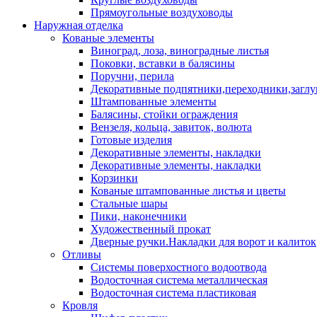
Прямоугольные воздуховоды
Наружная отделка
Кованые элементы
Виноград, лоза, виноградные листья
Поковки, вставки в балясины
Поручни, перила
Декоративные подпятники,переходники,загл
Штампованные элементы
Балясины, стойки ограждения
Вензеля, кольца, завиток, волюта
Готовые изделия
Декоративные элементы, накладки
Декоративные элементы, накладки
Корзинки
Кованые штампованные листья и цветы
Стальные шары
Пики, наконечники
Художественный прокат
Дверные ручки.Накладки для ворот и калиток
Отливы
Системы поверхостного водоотвода
Водосточная система металлическая
Водосточная система пластиковая
Кровля