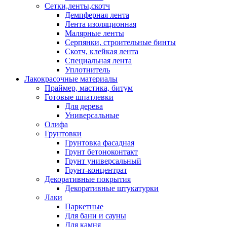
Сетки,ленты,скотч
Демпферная лента
Лента изоляционная
Малярные ленты
Серпянки, строительные бинты
Скотч, клейкая лента
Специальная лента
Уплотнитель
Лакокрасочные материалы
Праймер, мастика, битум
Готовые шпатлевки
Для дерева
Универсальные
Олифа
Грунтовки
Грунтовка фасадная
Грунт бетоноконтакт
Грунт универсальный
Грунт-концентрат
Декоративные покрытия
Декоративные штукатурки
Лаки
Паркетные
Для бани и сауны
Для камня