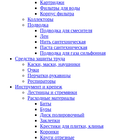
Картриджи
Фильтры для воды
Корпус фильтра
Коллекторы
Подводка
Подводка для смесителя
Лен
Нить сантехническая
Паста сантехническая
Подводка для газа сильфонная
Средства защиты труда
Каски, маски, наушники
Очки
Перчатки,рукавицы
Респираторы
Инструмент и крепеж
Лестницы и стремянки
Расходные материалы
Биты
Буры
Диск полировочный
Заклепки
Крестики для плитки, клинья
Коронки
Круги отрезные