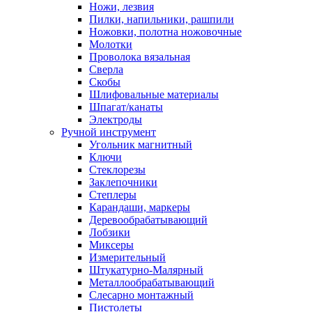
Ножи, лезвия
Пилки, напильники, рашпили
Ножовки, полотна ножовочные
Молотки
Проволока вязальная
Сверла
Скобы
Шлифовальные материалы
Шпагат/канаты
Электроды
Ручной инструмент
Угольник магнитный
Ключи
Стеклорезы
Заклепочники
Степлеры
Карандаши, маркеры
Деревообрабатывающий
Лобзики
Миксеры
Измерительный
Штукатурно-Малярный
Металлообрабатывающий
Слесарно монтажный
Пистолеты