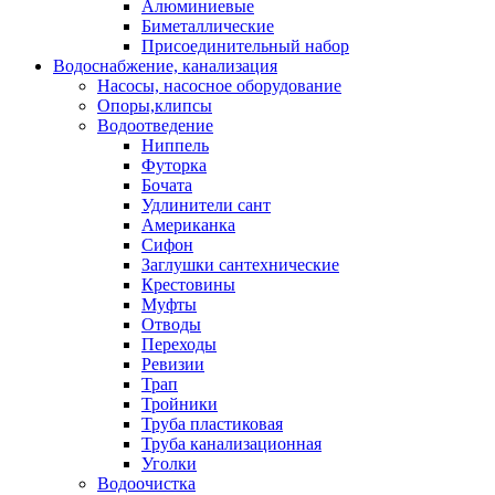
Алюминиевые
Биметаллические
Присоединительный набор
Водоснабжение, канализация
Насосы, насосное оборудование
Опоры,клипсы
Водоотведение
Ниппель
Футорка
Бочата
Удлинители сант
Американка
Сифон
Заглушки сантехнические
Крестовины
Муфты
Отводы
Переходы
Ревизии
Трап
Тройники
Труба пластиковая
Труба канализационная
Уголки
Водоочистка