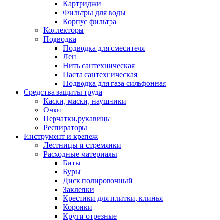
Картриджи
Фильтры для воды
Корпус фильтра
Коллекторы
Подводка
Подводка для смесителя
Лен
Нить сантехническая
Паста сантехническая
Подводка для газа сильфонная
Средства защиты труда
Каски, маски, наушники
Очки
Перчатки,рукавицы
Респираторы
Инструмент и крепеж
Лестницы и стремянки
Расходные материалы
Биты
Буры
Диск полировочный
Заклепки
Крестики для плитки, клинья
Коронки
Круги отрезные