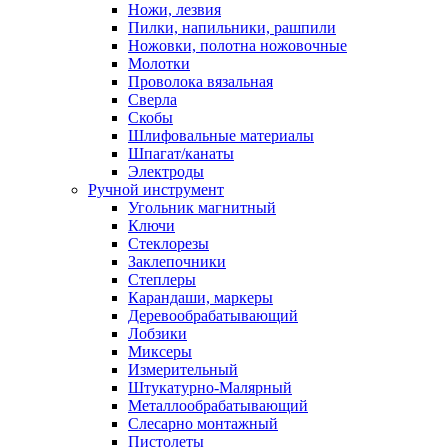
Ножи, лезвия
Пилки, напильники, рашпили
Ножовки, полотна ножовочные
Молотки
Проволока вязальная
Сверла
Скобы
Шлифовальные материалы
Шпагат/канаты
Электроды
Ручной инструмент
Угольник магнитный
Ключи
Стеклорезы
Заклепочники
Степлеры
Карандаши, маркеры
Деревообрабатывающий
Лобзики
Миксеры
Измерительный
Штукатурно-Малярный
Металлообрабатывающий
Слесарно монтажный
Пистолеты