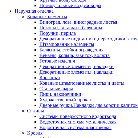
Прямоугольные воздуховоды
Наружная отделка
Кованые элементы
Виноград, лоза, виноградные листья
Поковки, вставки в балясины
Поручни, перила
Декоративные подпятники,переходники,загл
Штампованные элементы
Балясины, стойки ограждения
Вензеля, кольца, завиток, волюта
Готовые изделия
Декоративные элементы, накладки
Декоративные элементы, накладки
Корзинки
Кованые штампованные листья и цветы
Стальные шары
Пики, наконечники
Художественный прокат
Дверные ручки.Накладки для ворот и калиток
Отливы
Системы поверхостного водоотвода
Водосточная система металлическая
Водосточная система пластиковая
Кровля