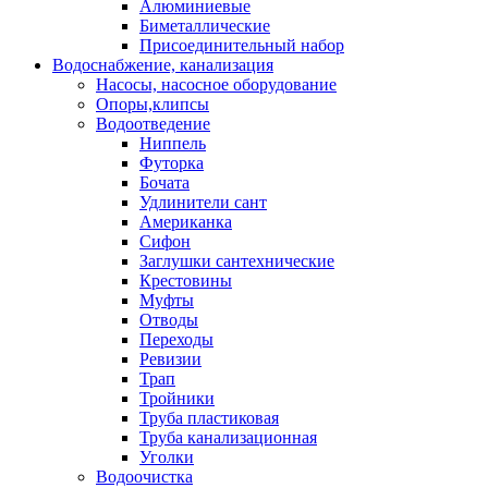
Алюминиевые
Биметаллические
Присоединительный набор
Водоснабжение, канализация
Насосы, насосное оборудование
Опоры,клипсы
Водоотведение
Ниппель
Футорка
Бочата
Удлинители сант
Американка
Сифон
Заглушки сантехнические
Крестовины
Муфты
Отводы
Переходы
Ревизии
Трап
Тройники
Труба пластиковая
Труба канализационная
Уголки
Водоочистка