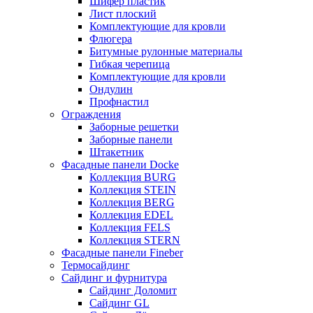
Шифер пластик
Лист плоский
Комплектующие для кровли
Флюгера
Битумные рулонные материалы
Гибкая черепица
Комплектующие для кровли
Ондулин
Профнастил
Ограждения
Заборные решетки
Заборные панели
Штакетник
Фасадные панели Docke
Коллекция BURG
Коллекция STEIN
Коллекция BERG
Коллекция EDEL
Коллекция FELS
Коллекция STERN
Фасадные панели Fineber
Термосайдинг
Сайдинг и фурнитура
Сайдинг Доломит
Сайдинг GL