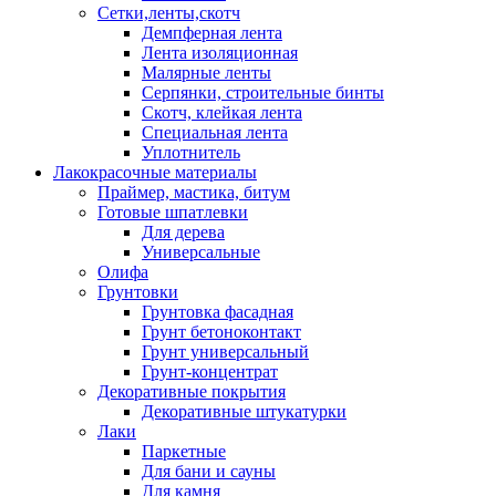
Сетки,ленты,скотч
Демпферная лента
Лента изоляционная
Малярные ленты
Серпянки, строительные бинты
Скотч, клейкая лента
Специальная лента
Уплотнитель
Лакокрасочные материалы
Праймер, мастика, битум
Готовые шпатлевки
Для дерева
Универсальные
Олифа
Грунтовки
Грунтовка фасадная
Грунт бетоноконтакт
Грунт универсальный
Грунт-концентрат
Декоративные покрытия
Декоративные штукатурки
Лаки
Паркетные
Для бани и сауны
Для камня