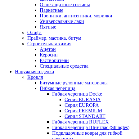
Огнезащитные составы
Паркетные
Пропитки, антисептики, морилки
Универсальные лаки
Яхтные
Олифа
Праймер, мастика, битум
Строительная химия
Ацетон
Керосин
Растворители
Специальные средства
Наружная отделка
Кровля
Битумные рулонные материалы
Гибкая черепица
Гибкая черепица Docke
Серия EURASIA
Серия EUROPA
Серия PREMIUM
Серия STANDART
Гибкая черепица RUFLEX
Гибкая черепица Шинглас (Shingles)
Подкладочные ковры для гибкой
черепицы