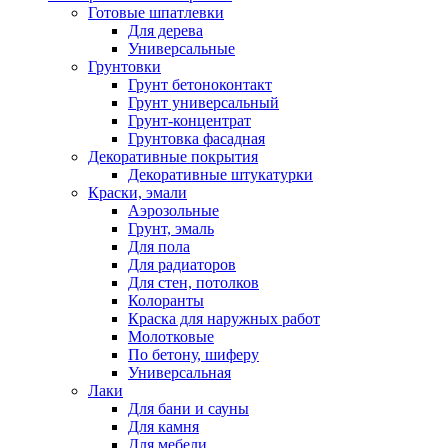
Готовые шпатлевки
Для дерева
Универсальные
Грунтовки
Грунт бетоноконтакт
Грунт универсальный
Грунт-концентрат
Грунтовка фасадная
Декоративные покрытия
Декоративные штукатурки
Краски, эмали
Аэрозольные
Грунт, эмаль
Для пола
Для радиаторов
Для стен, потолков
Колоранты
Краска для наружных работ
Молотковые
По бетону, шиферу
Универсальная
Лаки
Для бани и сауны
Для камня
Для мебели