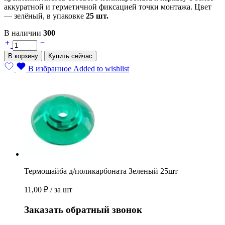
аккуратной и герметичной фиксацией точки монтажа. Цвет
— зелёный, в упаковке
25 шт.
В наличии
300
Термошайба
д/
В корзину
Купить сейчас
поликарбоната
Зеленый
В избранное
Added to wishlist
25шт
quantity
Термошайба д/поликарбоната Зеленый 25шт
11,00
₽
/ за шт
Заказать обратный звонок