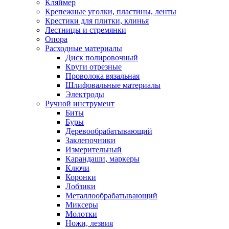
Кляймер
Крепежные уголки, пластины, ленты
Крестики для плитки, клинья
Лестницы и стремянки
Опора
Расходные материалы
Диск полировочный
Круги отрезные
Проволока вязальная
Шлифовальные материалы
Электроды
Ручной инструмент
Биты
Буры
Деревообрабатывающий
Заклепочники
Измерительный
Карандаши, маркеры
Ключи
Коронки
Лобзики
Металлообрабатывающий
Миксеры
Молотки
Ножи, лезвия