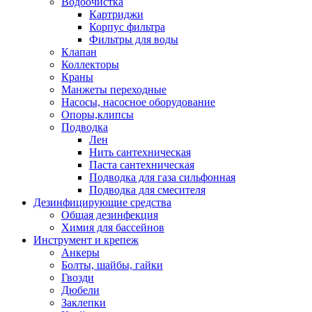
Водоочистка
Картриджи
Корпус фильтра
Фильтры для воды
Клапан
Коллекторы
Краны
Манжеты переходные
Насосы, насосное оборудование
Опоры,клипсы
Подводка
Лен
Нить сантехническая
Паста сантехническая
Подводка для газа сильфонная
Подводка для смесителя
Дезинфицирующие средства
Общая дезинфекция
Химия для бассейнов
Инструмент и крепеж
Анкеры
Болты, шайбы, гайки
Гвозди
Дюбели
Заклепки