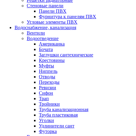
Решетки радиаторные
Стеновые панели
Панели ПВХ
Фурнитура к панелям ПВХ
Угловые элементы ПВХ
Водоснабжение, канализация
Вентили
Водоотведение
Американка
Бочата
Заглушки сантехнические
Крестовины
Муфты
Ниппель
Отводы
Переходы
Ревизии
Сифон
Трап
Тройники
Труба канализационная
Труба пластиковая
Уголки
Удлинители сант
Футорка