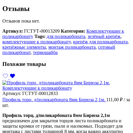
Отзывы
Отзывов пока нет.
Артикул:
ГСТУТ-00013209
Категория:
Комплектующие к
поликарбонату
Tags:
для поликарбоната
,
зелёный крепёж
,
комплектующие к поликарбонату
,
крепёж для поликарбоната
,
крепёжные элементы
,
монтаж поликарбоната
,
сотовый
поликарбонат
,
термошайба
Похожие товары
Комплектующие к поликарбонату
Артикул:
ГСТУТ-00012833
Профиль торц. д/поликарбоната 8мм Бирюза 2,1м.
111,00
₽
/ за
шт.
Профиль торц. д/поликарбоната 8мм Бирюза 2,1м
предназначен для закрытия торцов листа поликарбоната и
защиты кромки от грязи, пыли и насекомых. Подходит для
монтажа с листами толщиной 8 мм, когда важно аккуратно