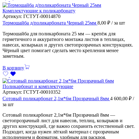
Комплектующие к поликарбонату
Артикул:
ГСТУТ-00014870
Термошайба д/поликарбоната Черный 25мм
8,00
₽
/ за шт
Термошайба для поликарбоната 25 мм — крепёж для
герметичного и аккуратного монтажа листов в теплицах,
навесах, козырьках и других светопрозрачных конструкциях.
Чёрный цвет помогает сделать место крепления менее
заметным.
В корзину
Поликарбонат и комплектующие
Артикул:
ГСТУТ-00010352
Сотовый поликарбонат 2,1м*6м Прозрачный 8мм
4 600,00
₽
/
за шт
Сотовый поликарбонат 2,1м*6м Прозрачный 8мм —
светопрозрачный лист для навесов, теплиц, козырьков и
других конструкций, где важно сохранить естественный свет.
Подходит, когда нужен лёгкий материал с прозрачным
исполнением и форматом, удобным для раскроя.