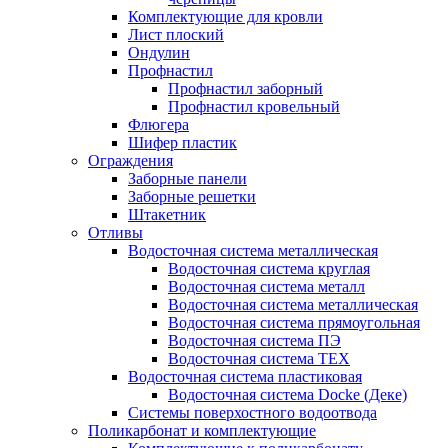
Комплектующие для кровли
Лист плоский
Ондулин
Профнастил
Профнастил заборный
Профнастил кровельный
Флюгера
Шифер пластик
Ограждения
Заборные панели
Заборные решетки
Штакетник
Отливы
Водосточная система металлическая
Водосточная система круглая
Водосточная система металл
Водосточная система металлическая
Водосточная система прямоугольная
Водосточная система ПЭ
Водосточная система ТЕХ
Водосточная система пластиковая
Водосточная система Docke (Деке)
Системы поверхостного водоотвода
Поликарбонат и комплектующие