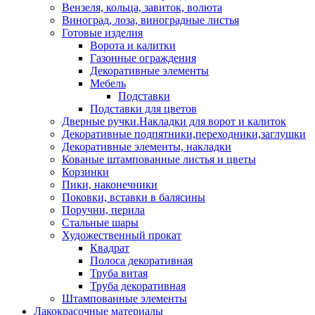
Вензеля, кольца, завиток, волюта
Виноград, лоза, виноградные листья
Готовые изделия
Ворота и калитки
Газонные ограждения
Декоративные элементы
Мебель
Подставки
Подставки для цветов
Дверные ручки.Накладки для ворот и калиток
Декоративные подпятники,переходники,заглушки
Декоративные элементы, накладки
Кованые штампованные листья и цветы
Корзинки
Пики, наконечники
Поковки, вставки в балясины
Поручни, перила
Стальные шары
Художественный прокат
Квадрат
Полоса декоративная
Труба витая
Труба декоративная
Штампованные элементы
Лакокрасочные материалы