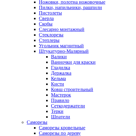
Ножовки, полотна ножовочные
Пилки, напильники, рашпили
Пистолеты
Сверла
Скобы
Слесарно монтажный
Стеклорезы
Степлеры
Угольник магнитный
Штукатурно-Малярный
Валики
Ванночки для краски
Гладилка
Держалка
Кельма
Кисти
Ковш строительный
Мастерок
Правило
Сеткодержатели
Терки
Шпатели
Саморезы
Саморезы кровельные
Саморезы по дереву