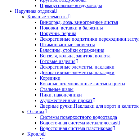
Прямоугольные воздуховоды
Наружная отделка
Кованые элементы
Виноград, лоза, виноградные листья
Поковки, вставки в балясины
Поручни, перила
Декоративные подпятники,переходники,загл
Штампованные элементы
Балясины, стойки ограждения
Вензеля, кольца, завиток, волюта
Готовые изделия
Декоративные элементы, накладки
Декоративные элементы, накладки
Корзинки
Кованые штампованные листья и цветы
Стальные шары
Пики, наконечники
Художественный прокат
Дверные ручки.Накладки для ворот и калиток
Отливы
Системы поверхостного водоотвода
Водосточная система металлическая
Водосточная система пластиковая
Кровля