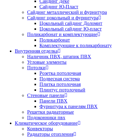
Сайдинг Дёке
Сайдинг Ю-Пласт
Сайдинг металлический и фурнитура
Сайдинг цокольный и фурнитура
Цокольный сайдинг Доломит
Цокольный сайдинг Ю-пласт
Поликарбонат и комплектующие
Поликарбонат
Комплектующие к поликарбонату
Внутренняя отделка
Наличник ПВХ, штапик ПВХ
Угловые элементы
Потолки
Розетка потолочная
Подвесная система
Плитка потолочная
Плинтус потолочный
Стеновые панели
Панели ПВХ
Фурнитура к панелям ПВХ
Решетки радиаторные
Подоконники пвх
Климатическое оборудование
Конвекторы
Радиаторы отопления