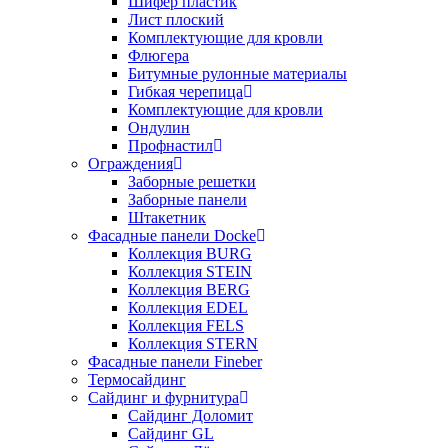
Шифер пластик
Лист плоский
Комплектующие для кровли
Флюгера
Битумные рулонные материалы
Гибкая черепица
Комплектующие для кровли
Ондулин
Профнастил
Ограждения
Заборные решетки
Заборные панели
Штакетник
Фасадные панели Docke
Коллекция BURG
Коллекция STEIN
Коллекция BERG
Коллекция EDEL
Коллекция FELS
Коллекция STERN
Фасадные панели Fineber
Термосайдинг
Сайдинг и фурнитура
Сайдинг Доломит
Сайдинг GL