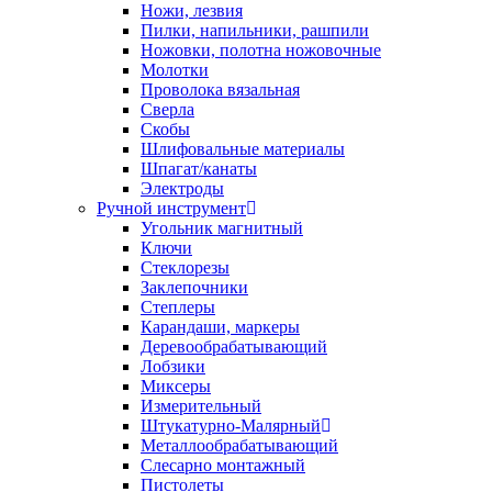
Ножи, лезвия
Пилки, напильники, рашпили
Ножовки, полотна ножовочные
Молотки
Проволока вязальная
Сверла
Скобы
Шлифовальные материалы
Шпагат/канаты
Электроды
Ручной инструмент
Угольник магнитный
Ключи
Стеклорезы
Заклепочники
Степлеры
Карандаши, маркеры
Деревообрабатывающий
Лобзики
Миксеры
Измерительный
Штукатурно-Малярный
Металлообрабатывающий
Слесарно монтажный
Пистолеты