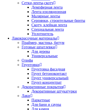
Сетки,ленты,скотч
Демпферная лента
Лента изоляционная
Малярные ленты
Серпянки, строительные бинты
Скотч, клейкая лента
Специальная лента
Уплотнитель
Лакокрасочные материалы
Праймер, мастика, битум
Готовые шпатлевки
Для дерева
Универсальные
Олифа
Грунтовки
Грунтовка фасадная
Грунт бетоноконтакт
Грунт универсальный
Грунт-концентрат
Декоративные покрытия
Декоративные штукатурки
Лаки
Паркетные
Для бани и сауны
Для камня