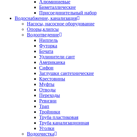
Алюминиевые
Биметаллические
Присоединительный набор
Водоснабжение, канализация
Насосы, насосное оборудование
Опоры,клипсы
Водоотведение
Ниппель
Футорка
Бочата
Удлинители сант
Американка
Сифон
Заглушки сантехнические
Крестовины
Муфты
Отводы
Переходы
Ревизии
Трап
Тройники
Труба пластиковая
Труба канализационная
Уголки
Водоочистка