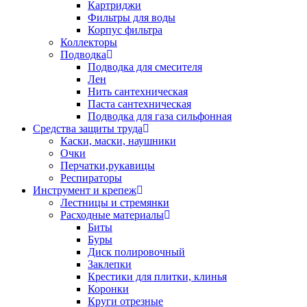
Картриджи
Фильтры для воды
Корпус фильтра
Коллекторы
Подводка
Подводка для смесителя
Лен
Нить сантехническая
Паста сантехническая
Подводка для газа сильфонная
Средства защиты труда
Каски, маски, наушники
Очки
Перчатки,рукавицы
Респираторы
Инструмент и крепеж
Лестницы и стремянки
Расходные материалы
Биты
Буры
Диск полировочный
Заклепки
Крестики для плитки, клинья
Коронки
Круги отрезные