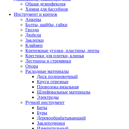
Общая дезинфекция
Химия для бассейнов
Инструмент и крепеж
Анкеры
Болты, шайбы, гайки
Гвозди
Дюбели
Заклепки
Кляймер
Крепежные уголки, пластины, ленты
Крестики для плитки, клинья
Лестницы и стремянки
Опора
Расходные материалы
Диск полировочный
Круги отрезные
Проволока вязальная
Шлифовальные материалы
Электроды
Ручной инструмент
Биты
Буры
Деревообрабатывающий
Заклепочники
Измерительный