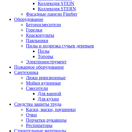
Коллекция STEIN
Коллекция STERN
Фасадные панели Fineber
Оборудование
Бетоносмесители
Горелки
Краскопульты
Паяльники
Пилы и подрезка сучьев деревьев
Пилы
Топоры
Электроинструмент
Пожарное оборудование
Сантехника
Люки ревизионные
Мойки кухонные
Смесители
Для ванной
Для кухни
Средства защиты труда
Каски, маски, наушники
Очки
Перчатки,рукавицы
Респираторы
Строительные материалы