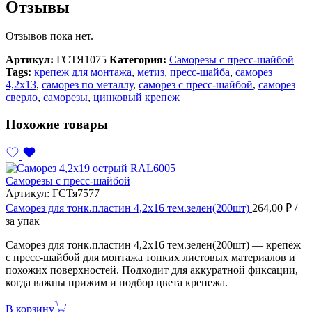
Отзывы
Отзывов пока нет.
Артикул:
ГСТЯ1075
Категория:
Саморезы с пресс-шайбой
Tags:
крепеж для монтажа
,
метиз
,
пресс-шайба
,
саморез
4,2х13
,
саморез по металлу
,
саморез с пресс-шайбой
,
саморез
сверло
,
саморезы
,
цинковый крепеж
Похожие товары
Саморезы с пресс-шайбой
Артикул:
ГСТя7577
Саморез для тонк.пластин 4,2х16 тем.зелен(200шт)
264,00
₽
/
за упак
Саморез для тонк.пластин 4,2х16 тем.зелен(200шт) — крепёж
с пресс-шайбой для монтажа тонких листовых материалов и
похожих поверхностей. Подходит для аккуратной фиксации,
когда важны прижим и подбор цвета крепежа.
В корзину