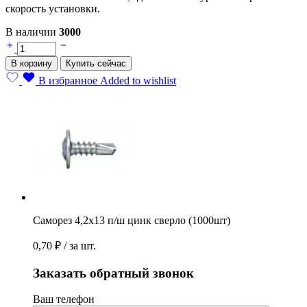
скорость установки.
В наличии
3000
Саморез
4,2х13
В корзину
Купить сейчас
п/
ш
В избранное
Added to wishlist
цинк
сверло
(1000шт)
quantity
Саморез 4,2х13 п/ш цинк сверло (1000шт)
0,70
₽
/ за шт.
Заказать обратный звонок
Ваш телефон