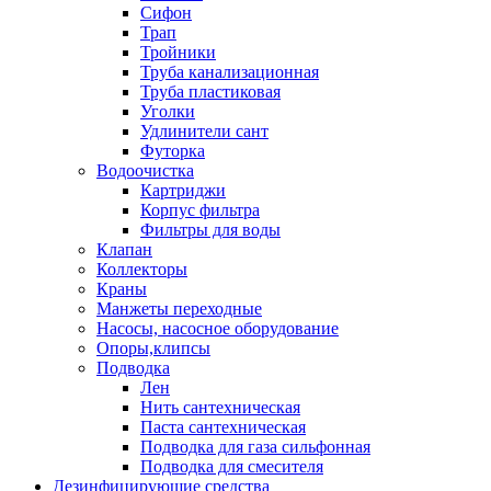
Сифон
Трап
Тройники
Труба канализационная
Труба пластиковая
Уголки
Удлинители сант
Футорка
Водоочистка
Картриджи
Корпус фильтра
Фильтры для воды
Клапан
Коллекторы
Краны
Манжеты переходные
Насосы, насосное оборудование
Опоры,клипсы
Подводка
Лен
Нить сантехническая
Паста сантехническая
Подводка для газа сильфонная
Подводка для смесителя
Дезинфицирующие средства