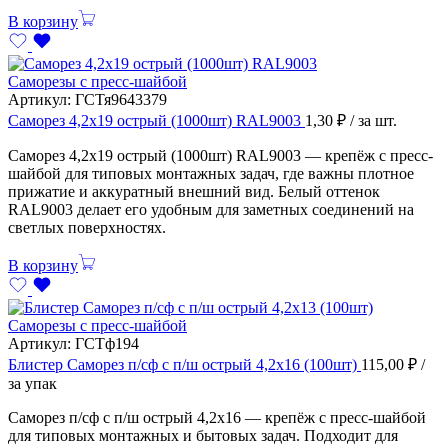
В корзину
Саморезы с пресс-шайбой
Артикул:
ГСТя9643379
Саморез 4,2х19 острый (1000шт) RAL9003
1,30
₽
/ за шт.
Саморез 4,2х19 острый (1000шт) RAL9003 — крепёж с пресс-
шайбой для типовых монтажных задач, где важны плотное
прижатие и аккуратный внешний вид. Белый оттенок
RAL9003 делает его удобным для заметных соединений на
светлых поверхностях.
В корзину
Саморезы с пресс-шайбой
Артикул:
ГСТф194
Блистер Саморез п/сф с п/ш острый 4,2х16 (100шт)
115,00
₽
/
за упак
Саморез п/сф с п/ш острый 4,2х16 — крепёж с пресс-шайбой
для типовых монтажных и бытовых задач. Подходит для