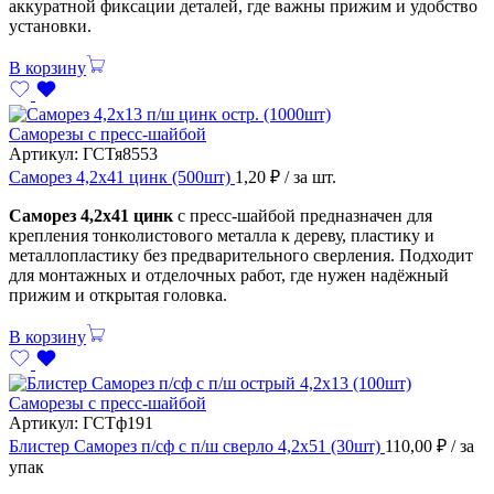
аккуратной фиксации деталей, где важны прижим и удобство
установки.
В корзину
Саморезы с пресс-шайбой
Артикул:
ГСТя8553
Саморез 4,2х41 цинк (500шт)
1,20
₽
/ за шт.
Саморез 4,2х41 цинк
с пресс-шайбой предназначен для
крепления тонколистового металла к дереву, пластику и
металлопластику без предварительного сверления. Подходит
для монтажных и отделочных работ, где нужен надёжный
прижим и открытая головка.
В корзину
Саморезы с пресс-шайбой
Артикул:
ГСТф191
Блистер Саморез п/сф с п/ш сверло 4,2х51 (30шт)
110,00
₽
/ за
упак