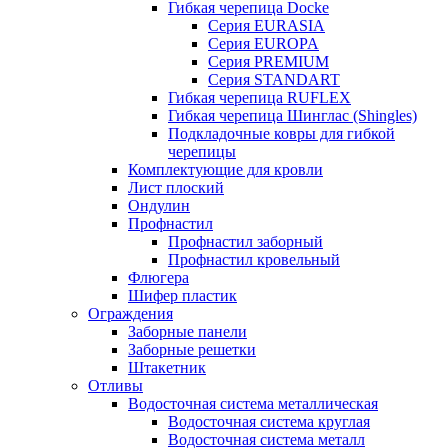
Гибкая черепица Docke
Серия EURASIA
Серия EUROPA
Серия PREMIUM
Серия STANDART
Гибкая черепица RUFLEX
Гибкая черепица Шинглас (Shingles)
Подкладочные ковры для гибкой
черепицы
Комплектующие для кровли
Лист плоский
Ондулин
Профнастил
Профнастил заборный
Профнастил кровельный
Флюгера
Шифер пластик
Ограждения
Заборные панели
Заборные решетки
Штакетник
Отливы
Водосточная система металлическая
Водосточная система круглая
Водосточная система металл