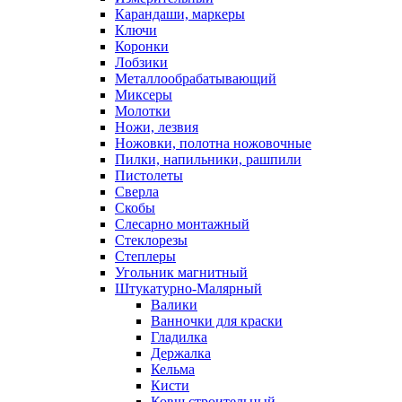
Карандаши, маркеры
Ключи
Коронки
Лобзики
Металлообрабатывающий
Миксеры
Молотки
Ножи, лезвия
Ножовки, полотна ножовочные
Пилки, напильники, рашпили
Пистолеты
Сверла
Скобы
Слесарно монтажный
Стеклорезы
Степлеры
Угольник магнитный
Штукатурно-Малярный
Валики
Ванночки для краски
Гладилка
Держалка
Кельма
Кисти
Ковш строительный