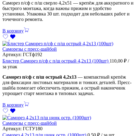
Саморез п/сф с п/ш сверло 4,2х51 — крепёж для аккуратного и
быстрого монтажа, когда важны прижим и удобство
установки. Упаковка 30 шт. подходит для небольших работ и
точечного ремонта.
В корзину
Саморезы с пресс-шайбой
Артикул:
ГСТф192
Блистер Саморез п/сф с п/ш острый 4,2х13 (100шт)
110,00
₽
/
за упак
Саморез п/сф с п/ш острый 4,2х13
— компактный крепёж
для фиксации листовых материалов и тонких деталей. Пресс-
шайба помогает обеспечить прижим, а острый наконечник
упрощает старт монтажа в типовых задачах.
В корзину
Саморезы с пресс-шайбой
Артикул:
ГСТУ180
Саморез 4,2х13 п/ш цинк остр. (1000шт)
0,50
₽
/ за шт.