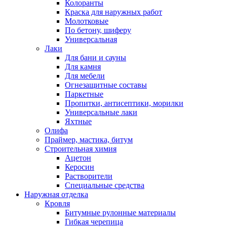
Колоранты
Краска для наружных работ
Молотковые
По бетону, шиферу
Универсальная
Лаки
Для бани и сауны
Для камня
Для мебели
Огнезащитные составы
Паркетные
Пропитки, антисептики, морилки
Универсальные лаки
Яхтные
Олифа
Праймер, мастика, битум
Строительная химия
Ацетон
Керосин
Растворители
Специальные средства
Наружная отделка
Кровля
Битумные рулонные материалы
Гибкая черепица