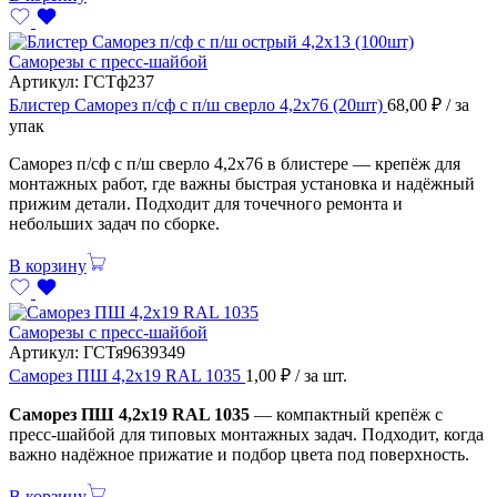
Саморезы с пресс-шайбой
Артикул:
ГСТф237
Блистер Саморез п/сф с п/ш сверло 4,2х76 (20шт)
68,00
₽
/ за
упак
Саморез п/сф с п/ш сверло 4,2х76 в блистере — крепёж для
монтажных работ, где важны быстрая установка и надёжный
прижим детали. Подходит для точечного ремонта и
небольших задач по сборке.
В корзину
Саморезы с пресс-шайбой
Артикул:
ГСТя9639349
Саморез ПШ 4,2х19 RAL 1035
1,00
₽
/ за шт.
Саморез ПШ 4,2х19 RAL 1035
— компактный крепёж с
пресс-шайбой для типовых монтажных задач. Подходит, когда
важно надёжное прижатие и подбор цвета под поверхность.
В корзину