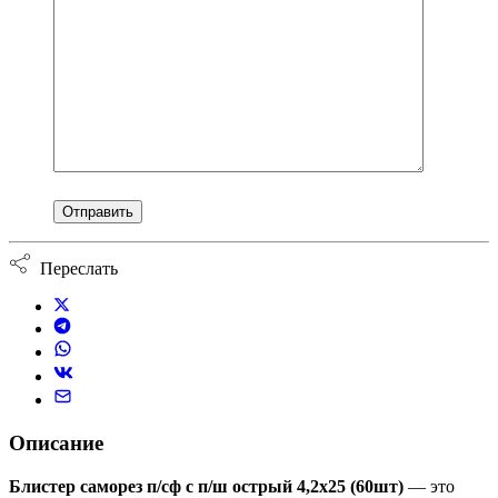
Переслать
Описание
Блистер саморез п/сф с п/ш острый 4,2х25 (60шт)
— это