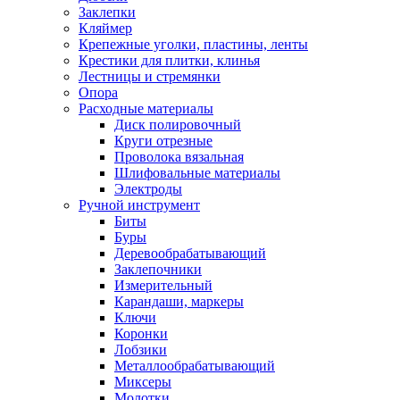
Заклепки
Кляймер
Крепежные уголки, пластины, ленты
Крестики для плитки, клинья
Лестницы и стремянки
Опора
Расходные материалы
Диск полировочный
Круги отрезные
Проволока вязальная
Шлифовальные материалы
Электроды
Ручной инструмент
Биты
Буры
Деревообрабатывающий
Заклепочники
Измерительный
Карандаши, маркеры
Ключи
Коронки
Лобзики
Металлообрабатывающий
Миксеры
Молотки