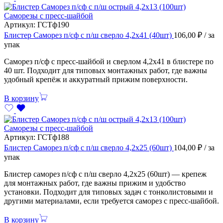
Саморезы с пресс-шайбой
Артикул:
ГСТф190
Блистер Саморез п/сф с п/ш сверло 4,2х41 (40шт)
106,00
₽
/ за
упак
Саморез п/сф с пресс-шайбой и сверлом 4,2х41 в блистере по
40 шт. Подходит для типовых монтажных работ, где важны
удобный крепёж и аккуратный прижим поверхности.
В корзину
Саморезы с пресс-шайбой
Артикул:
ГСТф188
Блистер Саморез п/сф с п/ш сверло 4,2х25 (60шт)
104,00
₽
/ за
упак
Блистер саморез п/сф с п/ш сверло 4,2х25 (60шт) — крепеж
для монтажных работ, где важны прижим и удобство
установки. Подходит для типовых задач с тонколистовыми и
другими материалами, если требуется саморез с пресс-шайбой.
В корзину