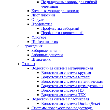
Подкладочные ковры для гибкой
черепицы
Комплектующие для кровли
Лист плоский
Ондулин
Профнастил
Профнастил заборный
Профнастил кровельный
Флюгера
Шифер пластик
Ограждения
Заборные панели
Заборные решетки
Штакетник
Отливы
Водосточная система металлическая
Водосточная система круглая
Водосточная система металл
Водосточная система металлическая
Водосточная система прямоугольная
Водосточная система ПЭ
Водосточная система ТЕХ
Водосточная система пластиковая
Водосточная система Docke (Деке)
Системы поверхостного водоотвода