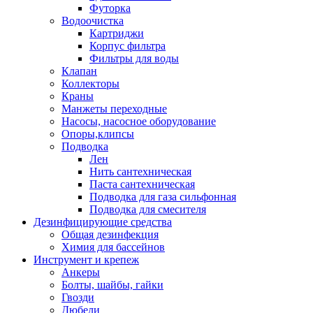
Футорка
Водоочистка
Картриджи
Корпус фильтра
Фильтры для воды
Клапан
Коллекторы
Краны
Манжеты переходные
Насосы, насосное оборудование
Опоры,клипсы
Подводка
Лен
Нить сантехническая
Паста сантехническая
Подводка для газа сильфонная
Подводка для смесителя
Дезинфицирующие средства
Общая дезинфекция
Химия для бассейнов
Инструмент и крепеж
Анкеры
Болты, шайбы, гайки
Гвозди
Дюбели