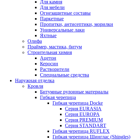
Для камня
Для мебели
Огнезащитные составы
Паркетные
Пропитки, антисептики, морилки
Универсальные лаки
Яхтные
Олифа
Праймер, мастика, битум
Строительная химия
Ацетон
Керосин
Растворители
Специальные средства
Наружная отделка
Кровля
Битумные рулонные материалы
Гибкая черепица
Гибкая черепица Docke
Серия EURASIA
Серия EUROPA
Серия PREMIUM
Серия STANDART
Гибкая черепица RUFLEX
Гибкая черепица Шинглас (Shingles)