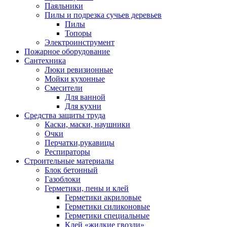
Паяльники
Пилы и подрезка сучьев деревьев
Пилы
Топоры
Электроинструмент
Пожарное оборудование
Сантехника
Люки ревизионные
Мойки кухонные
Смесители
Для ванной
Для кухни
Средства защиты труда
Каски, маски, наушники
Очки
Перчатки,рукавицы
Респираторы
Строительные материалы
Блок бетонный
Газоблоки
Герметики, пены и клей
Герметики акриловые
Герметики силиконовые
Герметики специальные
Клей «жидкие гвозди»