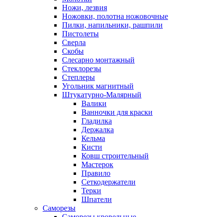
Ножи, лезвия
Ножовки, полотна ножовочные
Пилки, напильники, рашпили
Пистолеты
Сверла
Скобы
Слесарно монтажный
Стеклорезы
Степлеры
Угольник магнитный
Штукатурно-Малярный
Валики
Ванночки для краски
Гладилка
Держалка
Кельма
Кисти
Ковш строительный
Мастерок
Правило
Сеткодержатели
Терки
Шпатели
Саморезы
Саморезы кровельные