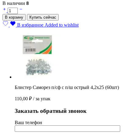
В наличии
8
Блистер
Саморез
В корзину
Купить сейчас
п/
сф
В избранное
Added to wishlist
с
п/
ш
острый
4,2х25
(60шт)
quantity
Блистер Саморез п/сф с п/ш острый 4,2х25 (60шт)
110,00
₽
/ за упак
Заказать обратный звонок
Ваш телефон