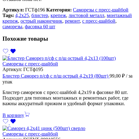
Артикул:
ГСТф196
Категория:
Саморезы с пресс-шайбой
Tags:
4,2х25
,
блистер
,
крепеж
,
листовой металл
,
монтажный
крепеж
,
острый наконечник
,
ремонт
,
с пресс-шайбой
,
саморезы
,
фасовка 60 шт
Похожие товары
Саморезы с пресс-шайбой
Артикул:
ГСТф195
Блистер Саморез п/сф с п/ш острый 4,2х19 (80шт)
99,00
₽
/ за
упак
Блистер саморезов с пресс-шайбой 4,2х19 в фасовке 80 шт.
Подходит для типовых монтажных и ремонтных работ, где
важны аккуратный прижим и удобный формат упаковки.
В корзину
Саморезы с пресс-шайбой