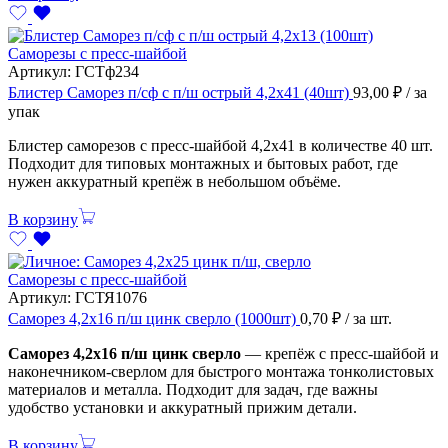
Саморезы с пресс-шайбой
Артикул:
ГСТф234
Блистер Саморез п/сф с п/ш острый 4,2х41 (40шт)
93,00
₽
/ за
упак
Блистер саморезов с пресс-шайбой 4,2х41 в количестве 40 шт.
Подходит для типовых монтажных и бытовых работ, где
нужен аккуратный крепёж в небольшом объёме.
В корзину
Саморезы с пресс-шайбой
Артикул:
ГСТЯ1076
Саморез 4,2х16 п/ш цинк сверло (1000шт)
0,70
₽
/ за шт.
Саморез 4,2х16 п/ш цинк сверло
— крепёж с пресс-шайбой и
наконечником-сверлом для быстрого монтажа тонколистовых
материалов и металла. Подходит для задач, где важны
удобство установки и аккуратный прижим детали.
В корзину