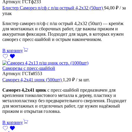
Артикул:
ГСТф233
Блистер Саморез п/сф с п/ш острый 4,2х32 (50шт)
94,00
₽
/ за
упак
Блистер саморез п/сф с п/ш острый 4,2х32 (50шт) — крепёж
для монтажных и сборочных работ, где важны прижим и
аккуратная фиксация. Подходит для задач, в которых нужен
саморез с пресс-шайбой и острым наконечником.
В корзину
Саморезы с пресс-шайбой
Артикул:
ГСТя8553
Саморез 4,2х41 цинк (500шт)
1,20
₽
/ за шт.
Саморез 4,2х41 цинк
с пресс-шайбой предназначен для
крепления тонколистового металла к дереву, пластику и
металлопластику без предварительного сверления. Подходит
для монтажных и отделочных работ, где нужен надёжный
прижим и открытая головка.
В корзину