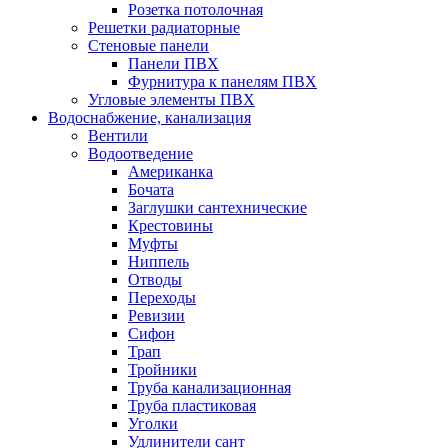
Розетка потолочная
Решетки радиаторные
Стеновые панели
Панели ПВХ
Фурнитура к панелям ПВХ
Угловые элементы ПВХ
Водоснабжение, канализация
Вентили
Водоотведение
Американка
Бочата
Заглушки сантехнические
Крестовины
Муфты
Ниппель
Отводы
Переходы
Ревизии
Сифон
Трап
Тройники
Труба канализационная
Труба пластиковая
Уголки
Удлинители сант