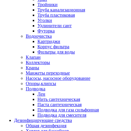
Тройники
Труба канализационная
Труба пластиковая
Уголки
Удлинители сант
Футорка
Водоочистка
Картриджи
Корпус фильтра
Фильтры для воды
Клапан
Коллекторы
Краны
Манжеты переходные
Насосы, насосное оборудование
Опоры,клипсы
Подводка
Лен
Нить сантехническая
Паста сантехническая
Подводка для газа сильфонная
Подводка для смесителя
Дезинфицирующие средства
Общая дезинфекция
Химия для бассейнов