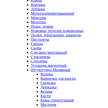
Ключи
Коронки
Лобзики
Металлообрабатывающий
Миксеры
Молотки
Ножи, лезвия
Ножовки, полотна ножовочные
Пилки, напильники, рашпили
Пистолеты
Сверла
Скобы
Слесарно монтажный
Стеклорезы
Степлеры
Угольник магнитный
Штукатурно-Малярный
Валики
Ванночки для краски
Гладилка
Держалка
Кельма
Кисти
Ковш строительный
Мастерок