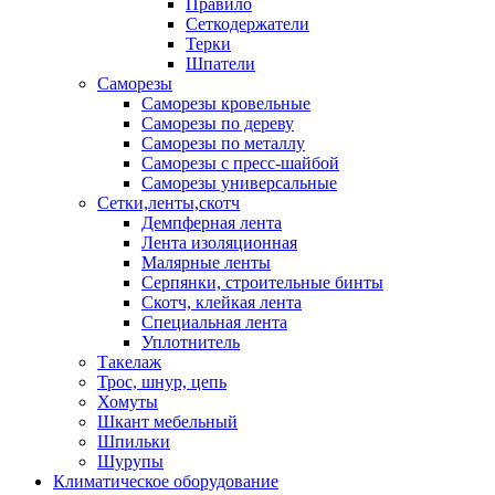
Правило
Сеткодержатели
Терки
Шпатели
Саморезы
Саморезы кровельные
Саморезы по дереву
Саморезы по металлу
Саморезы с пресс-шайбой
Саморезы универсальные
Сетки,ленты,скотч
Демпферная лента
Лента изоляционная
Малярные ленты
Серпянки, строительные бинты
Скотч, клейкая лента
Специальная лента
Уплотнитель
Такелаж
Трос, шнур, цепь
Хомуты
Шкант мебельный
Шпильки
Шурупы
Климатическое оборудование