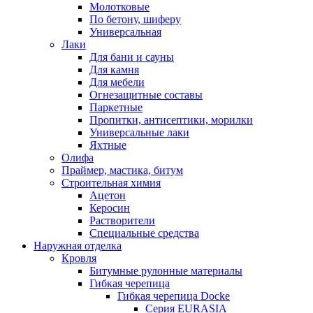
Молотковые
По бетону, шиферу
Универсальная
Лаки
Для бани и сауны
Для камня
Для мебели
Огнезащитные составы
Паркетные
Пропитки, антисептики, морилки
Универсальные лаки
Яхтные
Олифа
Праймер, мастика, битум
Строительная химия
Ацетон
Керосин
Растворители
Специальные средства
Наружная отделка
Кровля
Битумные рулонные материалы
Гибкая черепица
Гибкая черепица Docke
Серия EURASIA