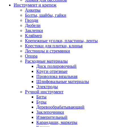
Инструмент и крепеж
Анкеры
Болты, шайбы, гайки
Гвозди
Дюбели
Заклепки
Кляймер
Крепежные уголки, пластины, ленты
Крестики для плитки, клинья
Лестницы и стремянки
Опора
Расходные материалы
Диск полировочный
Круги отрезные
Проволока вязальная
Шлифовальные материалы
Электроды
Ручной инструмент
Биты
Буры
Деревообрабатывающий
Заклепочники
Измерительный
Карандаши, маркеры