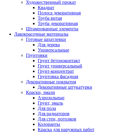
Художественный прокат
Квадрат
Полоса декоративная
Труба витая
Труба декоративная
Штампованные элементы
Лакокрасочные материалы
Готовые шпатлевки
Для дерева
Универсальные
Грунтовки
Грунт бетоноконтакт
Грунт универсальный
Грунт-концентрат
Грунтовка фасадная
Декоративные покрытия
Декоративные штукатурки
Краски, эмали
Аэрозольные
Грунт, эмаль
Для пола
Для радиаторов
Для стен, потолков
Колоранты
Краска для наружных работ