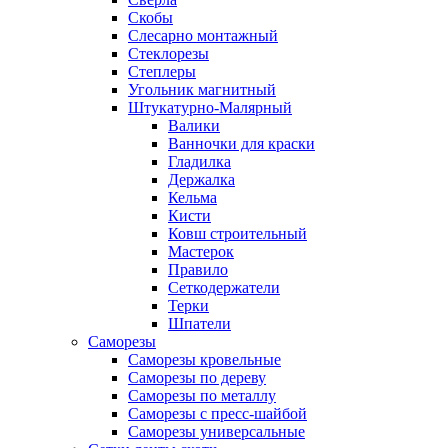
Скобы
Слесарно монтажный
Стеклорезы
Степлеры
Угольник магнитный
Штукатурно-Малярный
Валики
Ванночки для краски
Гладилка
Держалка
Кельма
Кисти
Ковш строительный
Мастерок
Правило
Сеткодержатели
Терки
Шпатели
Саморезы
Саморезы кровельные
Саморезы по дереву
Саморезы по металлу
Саморезы с пресс-шайбой
Саморезы универсальные