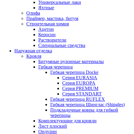
Универсальные лаки
Яхтные
Олифа
Праймер, мастика, битум
Строительная химия
Ацетон
Керосин
Растворители
Специальные средства
Наружная отделка
Кровля
Битумные рулонные материалы
Гибкая черепица
Гибкая черепица Docke
Серия EURASIA
Серия EUROPA
Серия PREMIUM
Серия STANDART
Гибкая черепица RUFLEX
Гибкая черепица Шинглас (Shingles)
Подкладочные ковры для гибкой
черепицы
Комплектующие для кровли
Лист плоский
Ондулин