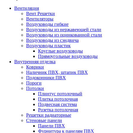
Вентиляция
Вент Решетки
Вентиляторы
Воздуховоды гибкие
Воздуховоды из нержавеющей стали
Воздуховоды из оцинкованной стали
Воздуховоды из сэндвича
Воздуховоды пластик
Круглые воздуховоды
Прямоугольные воздуховоды
Внутренняя отделка
Коврики
Наличник ПВХ, штапик ПВХ
Подоконники ПВХ
Пороги
Потолки
Плинтус потолочный
Плитка потолочная
Подвесная система
Розетка потолочная
Решетки радиаторные
Стеновые панели
Панели ПВХ
Фурнитура к панелям ПВХ