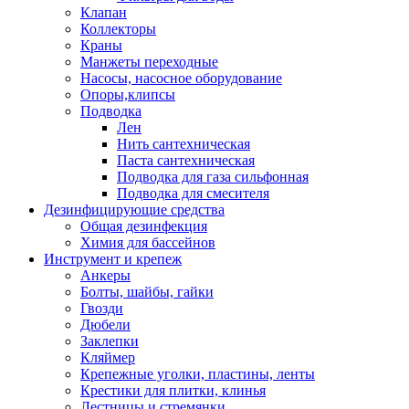
Клапан
Коллекторы
Краны
Манжеты переходные
Насосы, насосное оборудование
Опоры,клипсы
Подводка
Лен
Нить сантехническая
Паста сантехническая
Подводка для газа сильфонная
Подводка для смесителя
Дезинфицирующие средства
Общая дезинфекция
Химия для бассейнов
Инструмент и крепеж
Анкеры
Болты, шайбы, гайки
Гвозди
Дюбели
Заклепки
Кляймер
Крепежные уголки, пластины, ленты
Крестики для плитки, клинья
Лестницы и стремянки