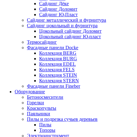
Сайдинг Дёке
Сайдинг Доломит
Сайдинг Ю-Пласт
Сайдинг металлический и фурнитура
Сайдинг цокольный и фурнитура
Цокольный сайдинг Доломит
Цокольный сайдинг Ю-пласт
Термосайдинг
Фасадные панели Docke
Коллекция BERG
Коллекция BURG
Коллекция EDEL
Коллекция FELS
Коллекция STEIN
Коллекция STERN
Фасадные панели Fineber
Оборудование
Бетоносмесители
Горелки
Краскопульты
Паяльники
Пилы и подрезка сучьев деревьев
Пилы
Топоры
Электроинструмент