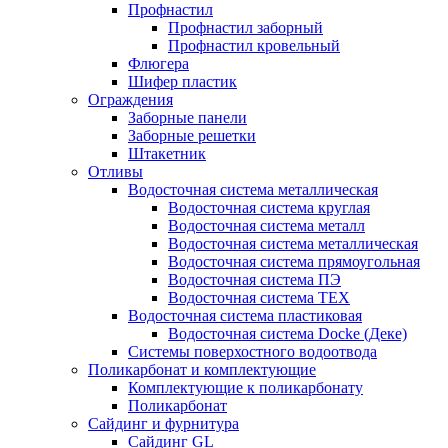
Профнастил
Профнастил заборный
Профнастил кровельный
Флюгера
Шифер пластик
Ограждения
Заборные панели
Заборные решетки
Штакетник
Отливы
Водосточная система металлическая
Водосточная система круглая
Водосточная система металл
Водосточная система металлическая
Водосточная система прямоугольная
Водосточная система ПЭ
Водосточная система ТЕХ
Водосточная система пластиковая
Водосточная система Docke (Деке)
Системы поверхостного водоотвода
Поликарбонат и комплектующие
Комплектующие к поликарбонату
Поликарбонат
Сайдинг и фурнитура
Сайдинг GL