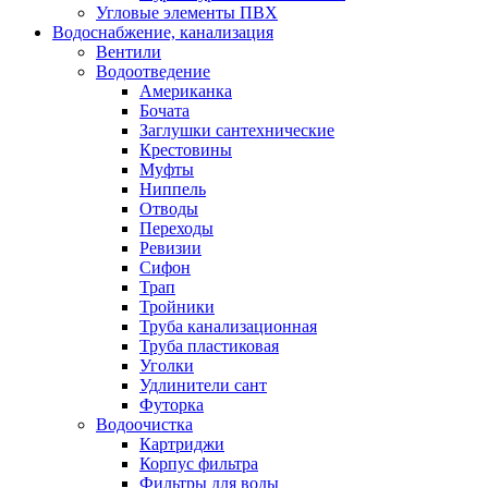
Угловые элементы ПВХ
Водоснабжение, канализация
Вентили
Водоотведение
Американка
Бочата
Заглушки сантехнические
Крестовины
Муфты
Ниппель
Отводы
Переходы
Ревизии
Сифон
Трап
Тройники
Труба канализационная
Труба пластиковая
Уголки
Удлинители сант
Футорка
Водоочистка
Картриджи
Корпус фильтра
Фильтры для воды