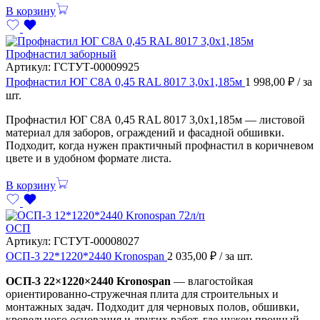
В корзину
Профнастил заборный
Артикул:
ГСТУТ-00009925
Профнастил ЮГ С8А 0,45 RAL 8017 3,0х1,185м
1 998,00
₽
/ за
шт.
Профнастил ЮГ С8А 0,45 RAL 8017 3,0х1,185м — листовой
материал для заборов, ограждений и фасадной обшивки.
Подходит, когда нужен практичный профнастил в коричневом
цвете и в удобном формате листа.
В корзину
ОСП
Артикул:
ГСТУТ-00008027
ОСП-3 22*1220*2440 Kronospan
2 035,00
₽
/ за шт.
ОСП-3 22×1220×2440 Kronospan
— влагостойкая
ориентированно-стружечная плита для строительных и
монтажных задач. Подходит для черновых полов, обшивки,
кровельного основания и других работ, где нужен прочный