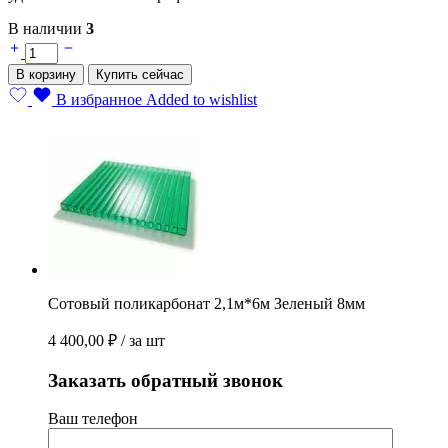
В наличии
3
Сотовый
поликарбонат
В корзину
Купить сейчас
2,1м*6м
Зеленый
В избранное
Added to wishlist
8мм
quantity
Сотовый поликарбонат 2,1м*6м Зеленый 8мм
4 400,00
₽
/ за шт
Заказать обратный звонок
Ваш телефон