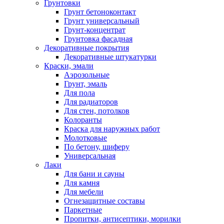
Грунтовки
Грунт бетоноконтакт
Грунт универсальный
Грунт-концентрат
Грунтовка фасадная
Декоративные покрытия
Декоративные штукатурки
Краски, эмали
Аэрозольные
Грунт, эмаль
Для пола
Для радиаторов
Для стен, потолков
Колоранты
Краска для наружных работ
Молотковые
По бетону, шиферу
Универсальная
Лаки
Для бани и сауны
Для камня
Для мебели
Огнезащитные составы
Паркетные
Пропитки, антисептики, морилки