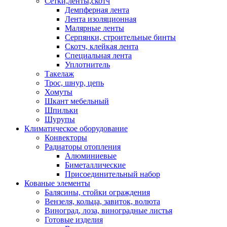
Сетки,ленты,скотч
Демпферная лента
Лента изоляционная
Малярные ленты
Серпянки, строительные бинты
Скотч, клейкая лента
Специальная лента
Уплотнитель
Такелаж
Трос, шнур, цепь
Хомуты
Шкант мебельный
Шпильки
Шурупы
Климатическое оборудование
Конвекторы
Радиаторы отопления
Алюминиевые
Биметаллические
Присоединительный набор
Кованые элементы
Балясины, стойки ограждения
Вензеля, кольца, завиток, волюта
Виноград, лоза, виноградные листья
Готовые изделия