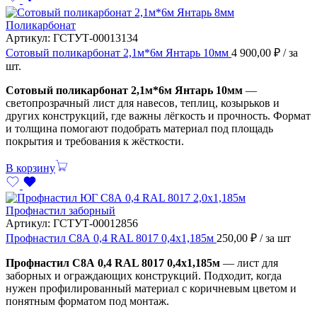
Поликарбонат
Артикул:
ГСТУТ-00013134
Сотовый поликарбонат 2,1м*6м Янтарь 10мм
4 900,00
₽
/ за
шт.
Сотовый поликарбонат 2,1м*6м Янтарь 10мм
—
светопрозрачный лист для навесов, теплиц, козырьков и
других конструкций, где важны лёгкость и прочность. Формат
и толщина помогают подобрать материал под площадь
покрытия и требования к жёсткости.
В корзину
Профнастил заборный
Артикул:
ГСТУТ-00012856
Профнастил С8А 0,4 RAL 8017 0,4х1,185м
250,00
₽
/ за шт
Профнастил С8А 0,4 RAL 8017 0,4х1,185м
— лист для
заборных и ограждающих конструкций. Подходит, когда
нужен профилированный материал с коричневым цветом и
понятным форматом под монтаж.