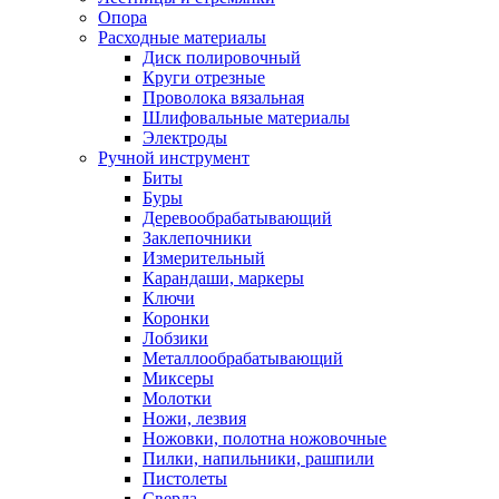
Опора
Расходные материалы
Диск полировочный
Круги отрезные
Проволока вязальная
Шлифовальные материалы
Электроды
Ручной инструмент
Биты
Буры
Деревообрабатывающий
Заклепочники
Измерительный
Карандаши, маркеры
Ключи
Коронки
Лобзики
Металлообрабатывающий
Миксеры
Молотки
Ножи, лезвия
Ножовки, полотна ножовочные
Пилки, напильники, рашпили
Пистолеты
Сверла