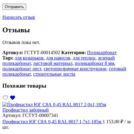
Написать отзыв
Отзывы
Отзывов пока нет.
Артикул:
ГСТУТ-00014502
Категория:
Поликарбонат
Tags:
для козырьков
,
для навесов
,
для теплиц
,
зеленый
поликарбонат
,
листовой материал
,
поликарбонат 8 мм
,
поликарбонат лист
,
светопрозрачные конструкции
,
сотовый
поликарбонат
,
строительные листы
Похожие товары
Профнастил заборный
Артикул:
ГСТУТ-00007341
Профнастил ЮГ С8А 0,45 RAL 8017 1,7х1,185м
1 153,00
₽
/ за
шт.