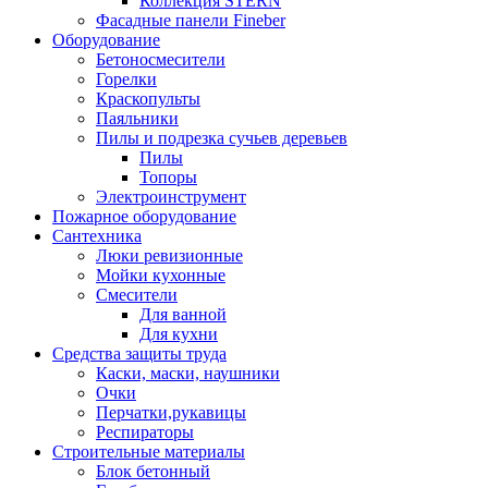
Коллекция STERN
Фасадные панели Fineber
Оборудование
Бетоносмесители
Горелки
Краскопульты
Паяльники
Пилы и подрезка сучьев деревьев
Пилы
Топоры
Электроинструмент
Пожарное оборудование
Сантехника
Люки ревизионные
Мойки кухонные
Смесители
Для ванной
Для кухни
Средства защиты труда
Каски, маски, наушники
Очки
Перчатки,рукавицы
Респираторы
Строительные материалы
Блок бетонный