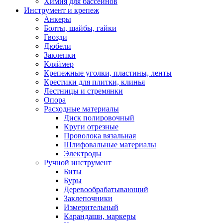
Химия для бассейнов
Инструмент и крепеж
Анкеры
Болты, шайбы, гайки
Гвозди
Дюбели
Заклепки
Кляймер
Крепежные уголки, пластины, ленты
Крестики для плитки, клинья
Лестницы и стремянки
Опора
Расходные материалы
Диск полировочный
Круги отрезные
Проволока вязальная
Шлифовальные материалы
Электроды
Ручной инструмент
Биты
Буры
Деревообрабатывающий
Заклепочники
Измерительный
Карандаши, маркеры