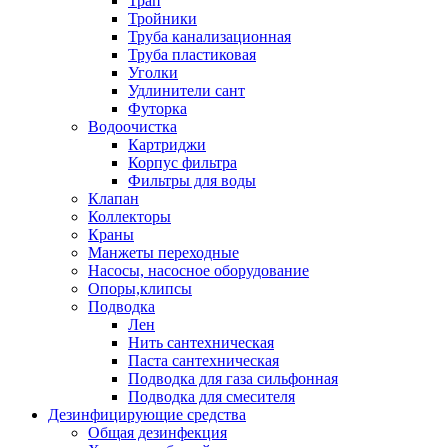
Трап
Тройники
Труба канализационная
Труба пластиковая
Уголки
Удлинители сант
Футорка
Водоочистка
Картриджи
Корпус фильтра
Фильтры для воды
Клапан
Коллекторы
Краны
Манжеты переходные
Насосы, насосное оборудование
Опоры,клипсы
Подводка
Лен
Нить сантехническая
Паста сантехническая
Подводка для газа сильфонная
Подводка для смесителя
Дезинфицирующие средства
Общая дезинфекция