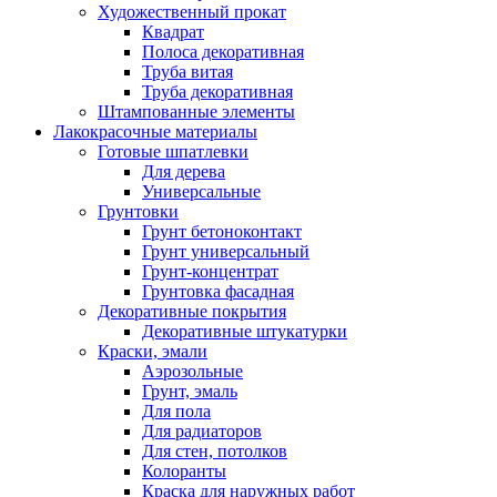
Художественный прокат
Квадрат
Полоса декоративная
Труба витая
Труба декоративная
Штампованные элементы
Лакокрасочные материалы
Готовые шпатлевки
Для дерева
Универсальные
Грунтовки
Грунт бетоноконтакт
Грунт универсальный
Грунт-концентрат
Грунтовка фасадная
Декоративные покрытия
Декоративные штукатурки
Краски, эмали
Аэрозольные
Грунт, эмаль
Для пола
Для радиаторов
Для стен, потолков
Колоранты
Краска для наружных работ