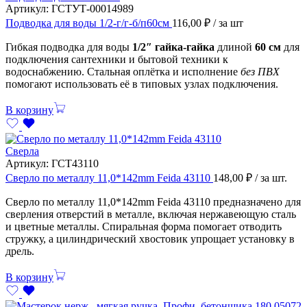
Артикул:
ГСТУТ-00014989
Подводка для воды 1/2-г/г-б/п60см
116,00
₽
/ за шт
Гибкая подводка для воды
1/2″ гайка-гайка
длиной
60 см
для
подключения сантехники и бытовой техники к
водоснабжению. Стальная оплётка и исполнение
без ПВХ
помогают использовать её в типовых узлах подключения.
В корзину
Сверла
Артикул:
ГСТ43110
Сверло по металлу 11,0*142mm Feida 43110
148,00
₽
/ за шт.
Сверло по металлу 11,0*142mm Feida 43110 предназначено для
сверления отверстий в металле, включая нержавеющую сталь
и цветные металлы. Спиральная форма помогает отводить
стружку, а цилиндрический хвостовик упрощает установку в
дрель.
В корзину