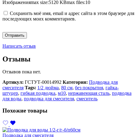
Изображения
max size:5120 KB
max files:10
Сохранить моё имя, email и адрес сайта в этом браузере для
последующих моих комментариев.
Написать отзыв
Отзывы
Отзывов пока нет.
Артикул:
ГСТУТ-00014992
Категория:
Подводка для
смесителя
Tags:
1/2 дюйма
,
80 см
,
без покрытия
,
гайка-
штуцер
,
гибкая подводка
,
м10
,
нержавеющая сталь
,
подводка
для воды
,
подводка для смесителя
,
смеситель
Похожие товары
Подводка для смесителя