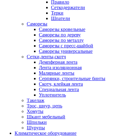
Правило
Сеткодержатели
Терки
Шпатели
Саморезы
Саморезы кровельные
Саморезы по дереву
Саморезы по металлу
Саморезы с пресс-шайбой
Саморезы универсальные
Сетки,ленты,скотч
Демпферная лента
Лента изоляционная
Малярные ленты
Серпянки, строительные бинты
Скотч, клейкая лента
Специальная лента
Уплотнитель
Такелаж
Трос, шнур, цепь
Хомуты
Шкант мебельный
Шпильки
Шурупы
Климатическое оборудование