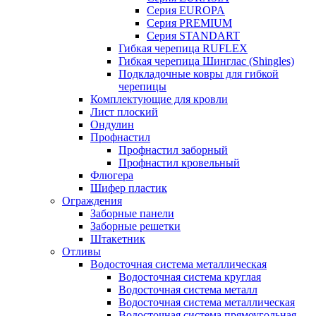
Серия EUROPA
Серия PREMIUM
Серия STANDART
Гибкая черепица RUFLEX
Гибкая черепица Шинглас (Shingles)
Подкладочные ковры для гибкой
черепицы
Комплектующие для кровли
Лист плоский
Ондулин
Профнастил
Профнастил заборный
Профнастил кровельный
Флюгера
Шифер пластик
Ограждения
Заборные панели
Заборные решетки
Штакетник
Отливы
Водосточная система металлическая
Водосточная система круглая
Водосточная система металл
Водосточная система металлическая
Водосточная система прямоугольная