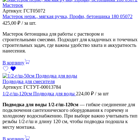
Мастерок
Артикул:
ГСТ05072
Мастерок нерж., мягкая ручка, Профи, бетонщика 180 05072
425,00
₽
/ за шт.
Мастерок бетонщика для работы с раствором и
строительными смесями. Подходит для кладочных и точечных
строительных задач, где важны удобство хвата и аккуратность
нанесения.
В корзину
Подводка для смесителя
Артикул:
ГСТУТ-00013784
1/2-г/ш-120см Подводка для воды
224,00
₽
/ за шт
Подводка для воды 1/2-г/ш-120см
— гибкое соединение для
подключения сантехнического оборудования к горячему и
холодному водоснабжению. При выборе важно учитывать тип
резьбы 1/2-г/ш и длину 120 см, чтобы подводка подошла к
месту монтажа.
В корзину