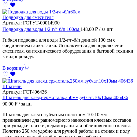
Подводка для смесителя
Артикул:
ГСТУТ-00014990
Подводка для воды 1/2-г/г-б/п 100см
148,00
₽
/ за шт
Гибкая подводка для воды 1/2-г/г-б/п длиной 100 см с
соединением гайка-гайка. Используется для подключения
смесителя, сантехнического оборудования и бытовой техники
к водопроводу.
В корзину
Шпатели
Артикул:
ГСТ406436
Шпатель для клея,нерж.сталь,250мм,зубчат.10х10мм 406436
90,00
₽
/ за шт
Шпатель для клея с зубчатым полотном 10×10 мм
предназначен для равномерного нанесения клеевых составов
при укладке плитки, керамогранита и облицовочного камня.
Полотно 250 мм удобно для ручной работы на стенах и полу,
где важны ровный слой и аккуратная гребенка.