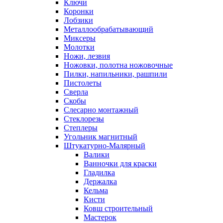
Ключи
Коронки
Лобзики
Металлообрабатывающий
Миксеры
Молотки
Ножи, лезвия
Ножовки, полотна ножовочные
Пилки, напильники, рашпили
Пистолеты
Сверла
Скобы
Слесарно монтажный
Стеклорезы
Степлеры
Угольник магнитный
Штукатурно-Малярный
Валики
Ванночки для краски
Гладилка
Держалка
Кельма
Кисти
Ковш строительный
Мастерок