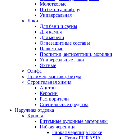
Молотковые
По бетону, шиферу
Универсальная
Лаки
Для бани и сауны
Для камня
Для мебели
Огнезащитные составы
Паркетные
Пропитки, антисептики, морилки
Универсальные лаки
Яхтные
Олифа
Праймер, мастика, битум
Строительная химия
Ацетон
Керосин
Растворители
Специальные средства
Наружная отделка
Кровля
Битумные рулонные материалы
Гибкая черепица
Гибкая черепица Docke
Серия EURASIA