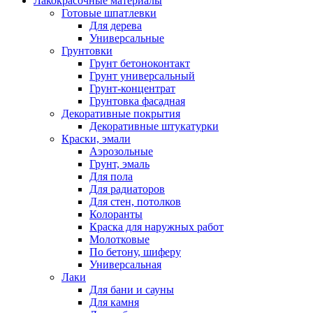
Лакокрасочные материалы
Готовые шпатлевки
Для дерева
Универсальные
Грунтовки
Грунт бетоноконтакт
Грунт универсальный
Грунт-концентрат
Грунтовка фасадная
Декоративные покрытия
Декоративные штукатурки
Краски, эмали
Аэрозольные
Грунт, эмаль
Для пола
Для радиаторов
Для стен, потолков
Колоранты
Краска для наружных работ
Молотковые
По бетону, шиферу
Универсальная
Лаки
Для бани и сауны
Для камня