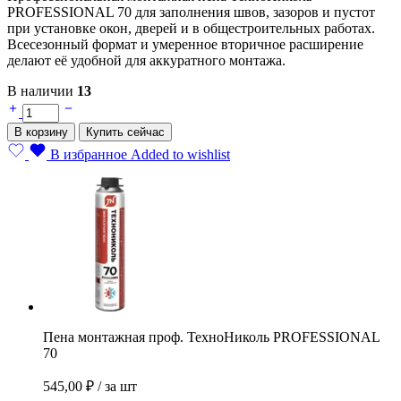
PROFESSIONAL 70 для заполнения швов, зазоров и пустот
при установке окон, дверей и в общестроительных работах.
Всесезонный формат и умеренное вторичное расширение
делают её удобной для аккуратного монтажа.
В наличии
13
Пена
монтажная
В корзину
Купить сейчас
проф.
ТехноНиколь
В избранное
Added to wishlist
PROFESSIONAL
70
quantity
Пена монтажная проф. ТехноНиколь PROFESSIONAL
70
545,00
₽
/ за шт