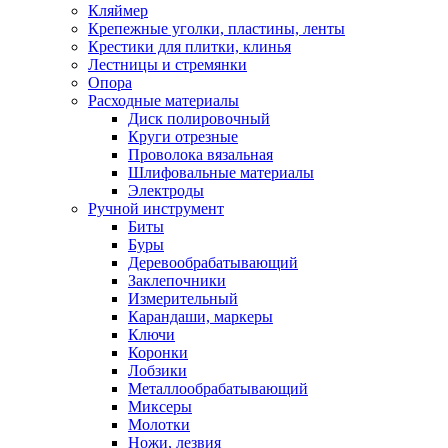
Кляймер
Крепежные уголки, пластины, ленты
Крестики для плитки, клинья
Лестницы и стремянки
Опора
Расходные материалы
Диск полировочный
Круги отрезные
Проволока вязальная
Шлифовальные материалы
Электроды
Ручной инструмент
Биты
Буры
Деревообрабатывающий
Заклепочники
Измерительный
Карандаши, маркеры
Ключи
Коронки
Лобзики
Металлообрабатывающий
Миксеры
Молотки
Ножи, лезвия