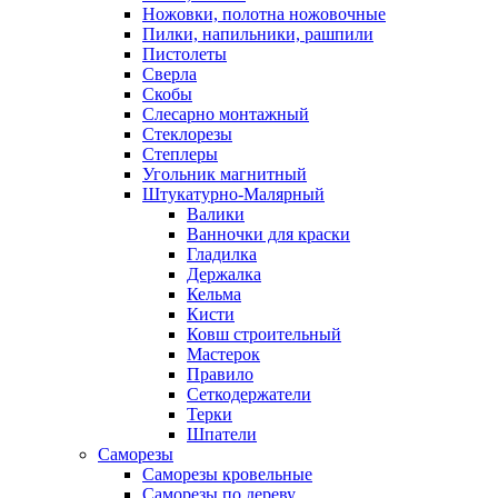
Ножовки, полотна ножовочные
Пилки, напильники, рашпили
Пистолеты
Сверла
Скобы
Слесарно монтажный
Стеклорезы
Степлеры
Угольник магнитный
Штукатурно-Малярный
Валики
Ванночки для краски
Гладилка
Держалка
Кельма
Кисти
Ковш строительный
Мастерок
Правило
Сеткодержатели
Терки
Шпатели
Саморезы
Саморезы кровельные
Саморезы по дереву