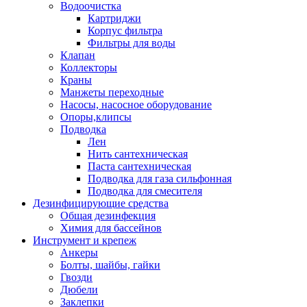
Водоочистка
Картриджи
Корпус фильтра
Фильтры для воды
Клапан
Коллекторы
Краны
Манжеты переходные
Насосы, насосное оборудование
Опоры,клипсы
Подводка
Лен
Нить сантехническая
Паста сантехническая
Подводка для газа сильфонная
Подводка для смесителя
Дезинфицирующие средства
Общая дезинфекция
Химия для бассейнов
Инструмент и крепеж
Анкеры
Болты, шайбы, гайки
Гвозди
Дюбели
Заклепки