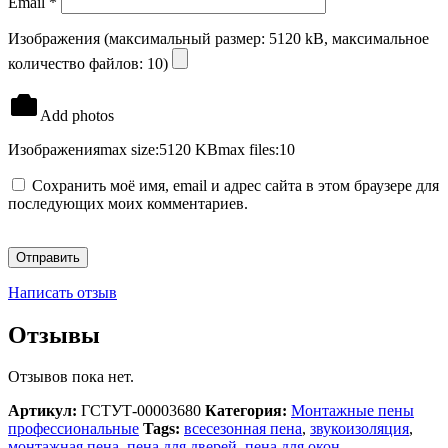
Email
*
Изображения (максимальный размер: 5120 kB, максимальное
количество файлов: 10)
Add photos
Изображения
max size:5120 KB
max files:10
Сохранить моё имя, email и адрес сайта в этом браузере для
последующих моих комментариев.
Написать отзыв
Отзывы
Отзывов пока нет.
Артикул:
ГСТУТ-00003680
Категория:
Монтажные пены
профессиональные
Tags:
всесезонная пена
,
звукоизоляция
,
монтажная пена
,
пена для дверей
,
пена для окон
,