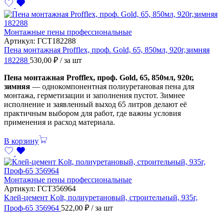
Монтажные пены профессиональные
Артикул:
ГСТ182288
Пена монтажная Profflex, проф. Gold, 65, 850мл, 920г,зимняя
182288
530,00
₽
/ за шт
Пена монтажная Profflex, проф. Gold, 65, 850мл, 920г,
зимняя
— однокомпонентная полиуретановая пена для
монтажа, герметизации и заполнения пустот. Зимнее
исполнение и заявленный выход 65 литров делают её
практичным выбором для работ, где важны условия
применения и расход материала.
В корзину
Монтажные пены профессиональные
Артикул:
ГСТ356964
Клей-цемент Kolt, полиуретановый, строительный, 935г,
Проф-65 356964
522,00
₽
/ за шт