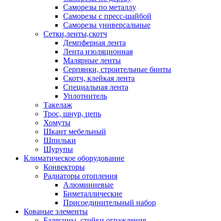
Саморезы по металлу
Саморезы с пресс-шайбой
Саморезы универсальные
Сетки,ленты,скотч
Демпферная лента
Лента изоляционная
Малярные ленты
Серпянки, строительные бинты
Скотч, клейкая лента
Специальная лента
Уплотнитель
Такелаж
Трос, шнур, цепь
Хомуты
Шкант мебельный
Шпильки
Шурупы
Климатическое оборудование
Конвекторы
Радиаторы отопления
Алюминиевые
Биметаллические
Присоединительный набор
Кованые элементы
Балясины, стойки ограждения