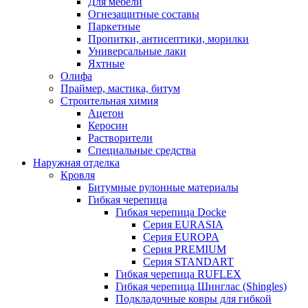
Для мебели
Огнезащитные составы
Паркетные
Пропитки, антисептики, морилки
Универсальные лаки
Яхтные
Олифа
Праймер, мастика, битум
Строительная химия
Ацетон
Керосин
Растворители
Специальные средства
Наружная отделка
Кровля
Битумные рулонные материалы
Гибкая черепица
Гибкая черепица Docke
Серия EURASIA
Серия EUROPA
Серия PREMIUM
Серия STANDART
Гибкая черепица RUFLEX
Гибкая черепица Шинглас (Shingles)
Подкладочные ковры для гибкой