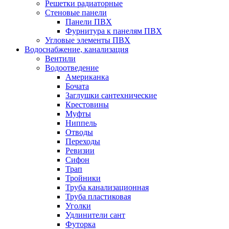
Решетки радиаторные
Стеновые панели
Панели ПВХ
Фурнитура к панелям ПВХ
Угловые элементы ПВХ
Водоснабжение, канализация
Вентили
Водоотведение
Американка
Бочата
Заглушки сантехнические
Крестовины
Муфты
Ниппель
Отводы
Переходы
Ревизии
Сифон
Трап
Тройники
Труба канализационная
Труба пластиковая
Уголки
Удлинители сант
Футорка