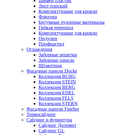
Шифер пластик
Лист плоский
Комплектующие для кровли
Флюгера
Битумные рулонные материалы
Гибкая черепица
Комплектующие для кровли
Ондулин
Профнастил
Ограждения
Заборные решетки
Заборные панели
Штакетник
Фасадные панели Docke
Коллекция BURG
Коллекция STEIN
Коллекция BERG
Коллекция EDEL
Коллекция FELS
Коллекция STERN
Фасадные панели Fineber
Термосайдинг
Сайдинг и фурнитура
Сайдинг Доломит
Сайдинг GL