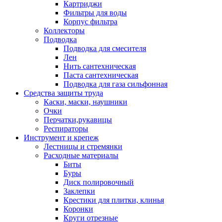
Картриджи
Фильтры для воды
Корпус фильтра
Коллекторы
Подводка
Подводка для смесителя
Лен
Нить сантехническая
Паста сантехническая
Подводка для газа сильфонная
Средства защиты труда
Каски, маски, наушники
Очки
Перчатки,рукавицы
Респираторы
Инструмент и крепеж
Лестницы и стремянки
Расходные материалы
Биты
Буры
Диск полировочный
Заклепки
Крестики для плитки, клинья
Коронки
Круги отрезные