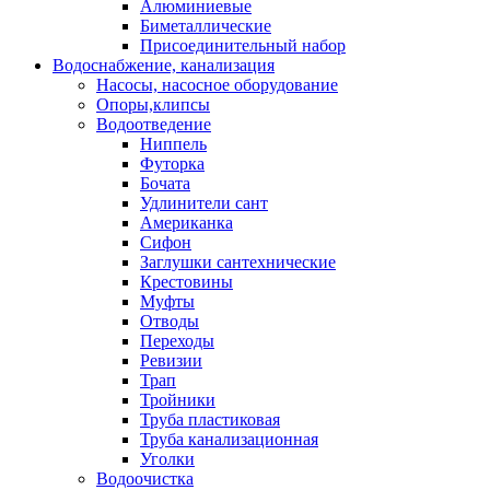
Алюминиевые
Биметаллические
Присоединительный набор
Водоснабжение, канализация
Насосы, насосное оборудование
Опоры,клипсы
Водоотведение
Ниппель
Футорка
Бочата
Удлинители сант
Американка
Сифон
Заглушки сантехнические
Крестовины
Муфты
Отводы
Переходы
Ревизии
Трап
Тройники
Труба пластиковая
Труба канализационная
Уголки
Водоочистка