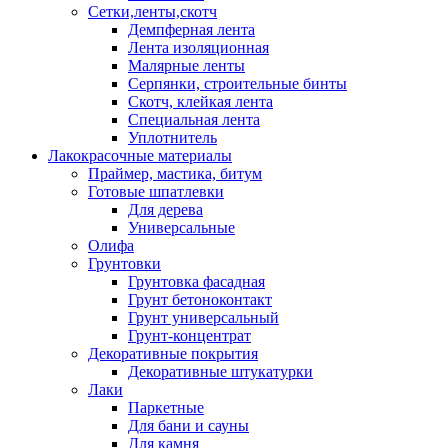
Сетки,ленты,скотч
Демпферная лента
Лента изоляционная
Малярные ленты
Серпянки, строительные бинты
Скотч, клейкая лента
Специальная лента
Уплотнитель
Лакокрасочные материалы
Праймер, мастика, битум
Готовые шпатлевки
Для дерева
Универсальные
Олифа
Грунтовки
Грунтовка фасадная
Грунт бетоноконтакт
Грунт универсальный
Грунт-концентрат
Декоративные покрытия
Декоративные штукатурки
Лаки
Паркетные
Для бани и сауны
Для камня