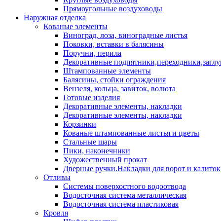
Прямоугольные воздуховоды
Наружная отделка
Кованые элементы
Виноград, лоза, виноградные листья
Поковки, вставки в балясины
Поручни, перила
Декоративные подпятники,переходники,загл
Штампованные элементы
Балясины, стойки ограждения
Вензеля, кольца, завиток, волюта
Готовые изделия
Декоративные элементы, накладки
Декоративные элементы, накладки
Корзинки
Кованые штампованные листья и цветы
Стальные шары
Пики, наконечники
Художественный прокат
Дверные ручки.Накладки для ворот и калиток
Отливы
Системы поверхостного водоотвода
Водосточная система металлическая
Водосточная система пластиковая
Кровля