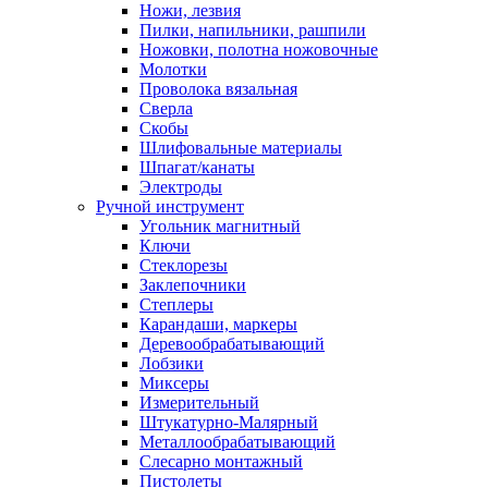
Ножи, лезвия
Пилки, напильники, рашпили
Ножовки, полотна ножовочные
Молотки
Проволока вязальная
Сверла
Скобы
Шлифовальные материалы
Шпагат/канаты
Электроды
Ручной инструмент
Угольник магнитный
Ключи
Стеклорезы
Заклепочники
Степлеры
Карандаши, маркеры
Деревообрабатывающий
Лобзики
Миксеры
Измерительный
Штукатурно-Малярный
Металлообрабатывающий
Слесарно монтажный
Пистолеты