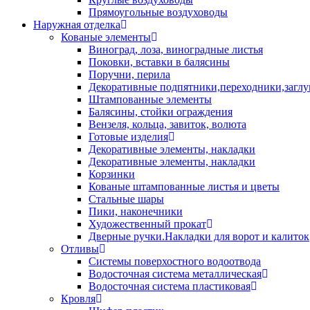
Прямоугольные воздуховоды
Наружная отделка
Кованые элементы
Виноград, лоза, виноградные листья
Поковки, вставки в балясины
Поручни, перила
Декоративные подпятники,переходники,загл
Штампованные элементы
Балясины, стойки ограждения
Вензеля, кольца, завиток, волюта
Готовые изделия
Декоративные элементы, накладки
Декоративные элементы, накладки
Корзинки
Кованые штампованные листья и цветы
Стальные шары
Пики, наконечники
Художественный прокат
Дверные ручки.Накладки для ворот и калиток
Отливы
Системы поверхостного водоотвода
Водосточная система металлическая
Водосточная система пластиковая
Кровля