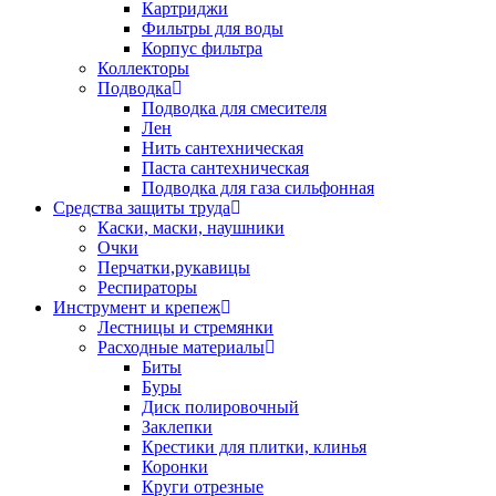
Картриджи
Фильтры для воды
Корпус фильтра
Коллекторы
Подводка
Подводка для смесителя
Лен
Нить сантехническая
Паста сантехническая
Подводка для газа сильфонная
Средства защиты труда
Каски, маски, наушники
Очки
Перчатки,рукавицы
Респираторы
Инструмент и крепеж
Лестницы и стремянки
Расходные материалы
Биты
Буры
Диск полировочный
Заклепки
Крестики для плитки, клинья
Коронки
Круги отрезные