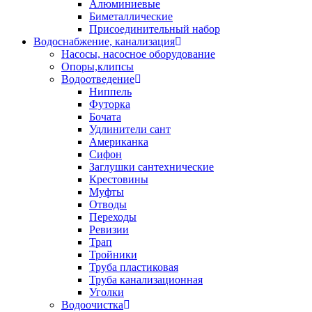
Алюминиевые
Биметаллические
Присоединительный набор
Водоснабжение, канализация
Насосы, насосное оборудование
Опоры,клипсы
Водоотведение
Ниппель
Футорка
Бочата
Удлинители сант
Американка
Сифон
Заглушки сантехнические
Крестовины
Муфты
Отводы
Переходы
Ревизии
Трап
Тройники
Труба пластиковая
Труба канализационная
Уголки
Водоочистка