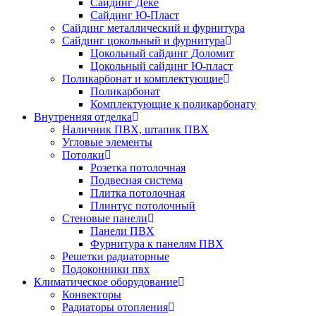
Сайдинг Дёке
Сайдинг Ю-Пласт
Сайдинг металлический и фурнитура
Сайдинг цокольный и фурнитура
Цокольный сайдинг Доломит
Цокольный сайдинг Ю-пласт
Поликарбонат и комплектующие
Поликарбонат
Комплектующие к поликарбонату
Внутренняя отделка
Наличник ПВХ, штапик ПВХ
Угловые элементы
Потолки
Розетка потолочная
Подвесная система
Плитка потолочная
Плинтус потолочный
Стеновые панели
Панели ПВХ
Фурнитура к панелям ПВХ
Решетки радиаторные
Подоконники пвх
Климатическое оборудование
Конвекторы
Радиаторы отопления