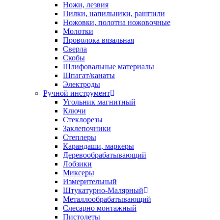
Ножи, лезвия
Пилки, напильники, рашпили
Ножовки, полотна ножовочные
Молотки
Проволока вязальная
Сверла
Скобы
Шлифовальные материалы
Шпагат/канаты
Электроды
Ручной инструмент
Угольник магнитный
Ключи
Стеклорезы
Заклепочники
Степлеры
Карандаши, маркеры
Деревообрабатывающий
Лобзики
Миксеры
Измерительный
Штукатурно-Малярный
Металлообрабатывающий
Слесарно монтажный
Пистолеты