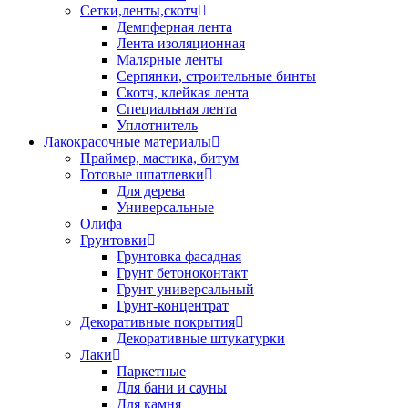
Сетки,ленты,скотч
Демпферная лента
Лента изоляционная
Малярные ленты
Серпянки, строительные бинты
Скотч, клейкая лента
Специальная лента
Уплотнитель
Лакокрасочные материалы
Праймер, мастика, битум
Готовые шпатлевки
Для дерева
Универсальные
Олифа
Грунтовки
Грунтовка фасадная
Грунт бетоноконтакт
Грунт универсальный
Грунт-концентрат
Декоративные покрытия
Декоративные штукатурки
Лаки
Паркетные
Для бани и сауны
Для камня