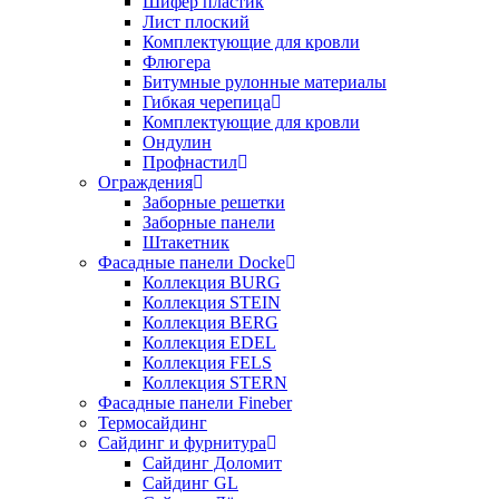
Шифер пластик
Лист плоский
Комплектующие для кровли
Флюгера
Битумные рулонные материалы
Гибкая черепица
Комплектующие для кровли
Ондулин
Профнастил
Ограждения
Заборные решетки
Заборные панели
Штакетник
Фасадные панели Docke
Коллекция BURG
Коллекция STEIN
Коллекция BERG
Коллекция EDEL
Коллекция FELS
Коллекция STERN
Фасадные панели Fineber
Термосайдинг
Сайдинг и фурнитура
Сайдинг Доломит
Сайдинг GL