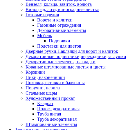
Вензеля, кольца, завиток, волюта
Виноград, лоза, виноградные листья
Готовые изделия
Ворота и калитки
Газонные ограждения
Декоративные элементы
Мебель
Подставки
Подставки для цветов
Дверные ручки.Накладки для ворот и калиток
Декоративные подпятники,переходники,заглушки
Декоративные элементы, накладки
Кованые штампованные листья и цветы
Корзинки
Пики, наконечники
Поковки, вставки в балясины
Поручни, перила
Стальные шары
Художественный прокат
Квадрат
Полоса декоративная
Труба витая
Труба декоративная
Штампованные элементы
Лакокрасочные материалы