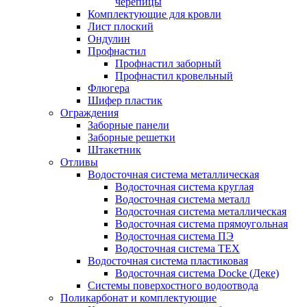
черепицы
Комплектующие для кровли
Лист плоский
Ондулин
Профнастил
Профнастил заборный
Профнастил кровельный
Флюгера
Шифер пластик
Ограждения
Заборные панели
Заборные решетки
Штакетник
Отливы
Водосточная система металлическая
Водосточная система круглая
Водосточная система металл
Водосточная система металлическая
Водосточная система прямоугольная
Водосточная система ПЭ
Водосточная система ТЕХ
Водосточная система пластиковая
Водосточная система Docke (Деке)
Системы поверхостного водоотвода
Поликарбонат и комплектующие