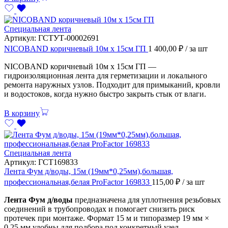
Специальная лента
Артикул:
ГСТУТ-00002691
NICOBAND коричневый 10м х 15см ГП
1 400,00
₽
/ за шт
NICOBAND коричневый 10м х 15см ГП —
гидроизоляционная лента для герметизации и локального
ремонта наружных узлов. Подходит для примыканий, кровли
и водостоков, когда нужно быстро закрыть стык от влаги.
В корзину
Специальная лента
Артикул:
ГСТ169833
Лента Фум д/воды, 15м (19мм*0,25мм),большая,
профессиональная,белая ProFactor 169833
115,00
₽
/ за шт
Лента Фум д/воды
предназначена для уплотнения резьбовых
соединений в трубопроводах и помогает снизить риск
протечек при монтаже. Формат 15 м и типоразмер 19 мм ×
0,25 мм удобны для подбора под конкретный узел.