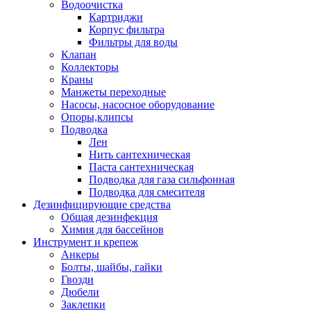
Водоочистка
Картриджи
Корпус фильтра
Фильтры для воды
Клапан
Коллекторы
Краны
Манжеты переходные
Насосы, насосное оборудование
Опоры,клипсы
Подводка
Лен
Нить сантехническая
Паста сантехническая
Подводка для газа сильфонная
Подводка для смесителя
Дезинфицирующие средства
Общая дезинфекция
Химия для бассейнов
Инструмент и крепеж
Анкеры
Болты, шайбы, гайки
Гвозди
Дюбели
Заклепки