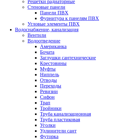
Решетки радиаторные
Стеновые панели
Панели ПВХ
Фурнитура к панелям ПВХ
Угловые элементы ПВХ
Водоснабжение, канализация
Вентили
Водоотведение
Американка
Бочата
Заглушки сантехнические
Крестовины
Муфты
Ниппель
Отводы
Переходы
Ревизии
Сифон
Трап
Тройники
Труба канализационная
Труба пластиковая
Уголки
Удлинители сант
Футорка