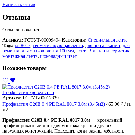
Написать отзыв
Отзывы
Отзывов пока нет.
Артикул:
ГСТУТ-00009494
Категория:
Специальная лента
Tags:
ral 8017
,
герметизирующая лента
,
для примыканий
,
для
ремонта
,
для стыков
,
лента 100 мм
,
лента 3 м
,
лента герметик
,
монтажная лента
,
шоколадный цвет
Похожие товары
Профнастил кровельный
Артикул:
ГСТУТ-00012839
Профнастил С20В 0,4 PE RAL 8017 3,0м (3,45м2)
465,00
₽
/ за
м2
Профнастил С20В 0,4 PE RAL 8017 3,0м
— кровельный
профилированный лист для монтажа крыш и других
наружных конструкций. Подходит, когда важны жёсткость