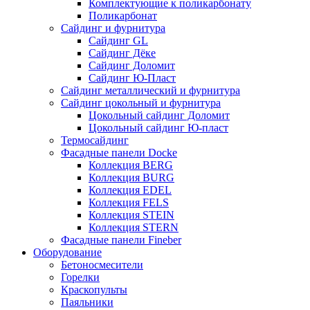
Комплектующие к поликарбонату
Поликарбонат
Сайдинг и фурнитура
Сайдинг GL
Сайдинг Дёке
Сайдинг Доломит
Сайдинг Ю-Пласт
Сайдинг металлический и фурнитура
Сайдинг цокольный и фурнитура
Цокольный сайдинг Доломит
Цокольный сайдинг Ю-пласт
Термосайдинг
Фасадные панели Docke
Коллекция BERG
Коллекция BURG
Коллекция EDEL
Коллекция FELS
Коллекция STEIN
Коллекция STERN
Фасадные панели Fineber
Оборудование
Бетоносмесители
Горелки
Краскопульты
Паяльники