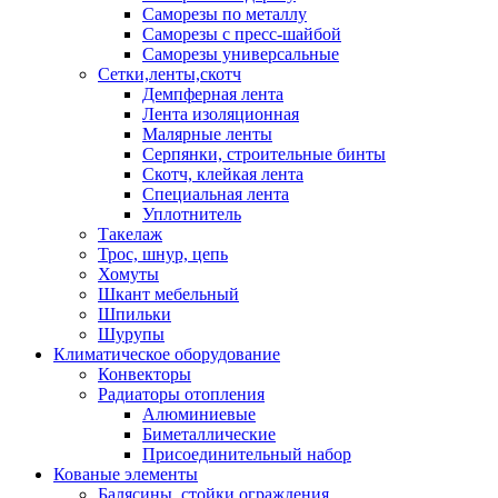
Саморезы по металлу
Саморезы с пресс-шайбой
Саморезы универсальные
Сетки,ленты,скотч
Демпферная лента
Лента изоляционная
Малярные ленты
Серпянки, строительные бинты
Скотч, клейкая лента
Специальная лента
Уплотнитель
Такелаж
Трос, шнур, цепь
Хомуты
Шкант мебельный
Шпильки
Шурупы
Климатическое оборудование
Конвекторы
Радиаторы отопления
Алюминиевые
Биметаллические
Присоединительный набор
Кованые элементы
Балясины, стойки ограждения