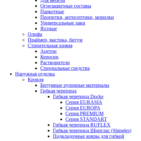
Для мебели
Огнезащитные составы
Паркетные
Пропитки, антисептики, морилки
Универсальные лаки
Яхтные
Олифа
Праймер, мастика, битум
Строительная химия
Ацетон
Керосин
Растворители
Специальные средства
Наружная отделка
Кровля
Битумные рулонные материалы
Гибкая черепица
Гибкая черепица Docke
Серия EURASIA
Серия EUROPA
Серия PREMIUM
Серия STANDART
Гибкая черепица RUFLEX
Гибкая черепица Шинглас (Shingles)
Подкладочные ковры для гибкой