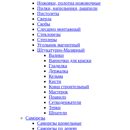
Ножовки, полотна ножовочные
Пилки, напильники, рашпили
Пистолеты
Сверла
Скобы
Слесарно монтажный
Стеклорезы
Степлеры
Угольник магнитный
Штукатурно-Малярный
Валики
Ванночки для краски
Гладилка
Держалка
Кельма
Кисти
Ковш строительный
Мастерок
Правило
Сеткодержатели
Терки
Шпатели
Саморезы
Саморезы кровельные
Саморезы по дереву