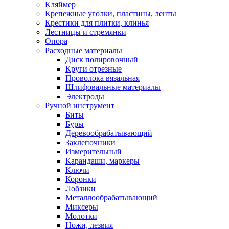
Кляймер
Крепежные уголки, пластины, ленты
Крестики для плитки, клинья
Лестницы и стремянки
Опора
Расходные материалы
Диск полировочный
Круги отрезные
Проволока вязальная
Шлифовальные материалы
Электроды
Ручной инструмент
Биты
Буры
Деревообрабатывающий
Заклепочники
Измерительный
Карандаши, маркеры
Ключи
Коронки
Лобзики
Металлообрабатывающий
Миксеры
Молотки
Ножи, лезвия