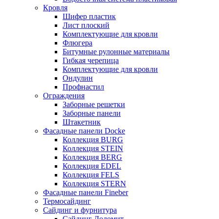
Кровля
Шифер пластик
Лист плоский
Комплектующие для кровли
Флюгера
Битумные рулонные материалы
Гибкая черепица
Комплектующие для кровли
Ондулин
Профнастил
Ограждения
Заборные решетки
Заборные панели
Штакетник
Фасадные панели Docke
Коллекция BURG
Коллекция STEIN
Коллекция BERG
Коллекция EDEL
Коллекция FELS
Коллекция STERN
Фасадные панели Fineber
Термосайдинг
Сайдинг и фурнитура
Сайдинг Доломит