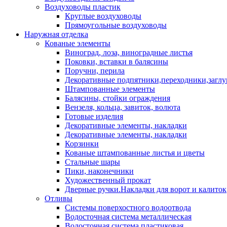
Воздуховоды пластик
Круглые воздуховоды
Прямоугольные воздуховоды
Наружная отделка
Кованые элементы
Виноград, лоза, виноградные листья
Поковки, вставки в балясины
Поручни, перила
Декоративные подпятники,переходники,загл
Штампованные элементы
Балясины, стойки ограждения
Вензеля, кольца, завиток, волюта
Готовые изделия
Декоративные элементы, накладки
Декоративные элементы, накладки
Корзинки
Кованые штампованные листья и цветы
Стальные шары
Пики, наконечники
Художественный прокат
Дверные ручки.Накладки для ворот и калиток
Отливы
Системы поверхостного водоотвода
Водосточная система металлическая
Водосточная система пластиковая