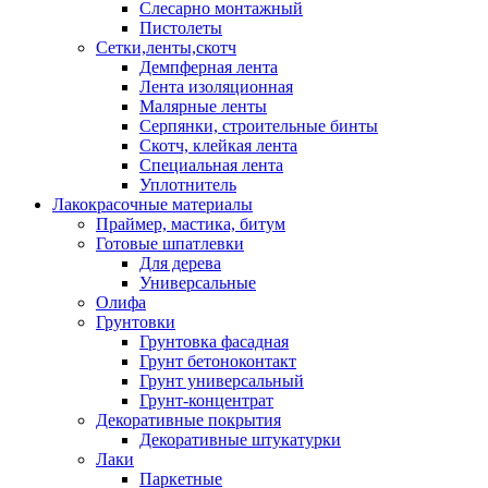
Слесарно монтажный
Пистолеты
Сетки,ленты,скотч
Демпферная лента
Лента изоляционная
Малярные ленты
Серпянки, строительные бинты
Скотч, клейкая лента
Специальная лента
Уплотнитель
Лакокрасочные материалы
Праймер, мастика, битум
Готовые шпатлевки
Для дерева
Универсальные
Олифа
Грунтовки
Грунтовка фасадная
Грунт бетоноконтакт
Грунт универсальный
Грунт-концентрат
Декоративные покрытия
Декоративные штукатурки
Лаки
Паркетные