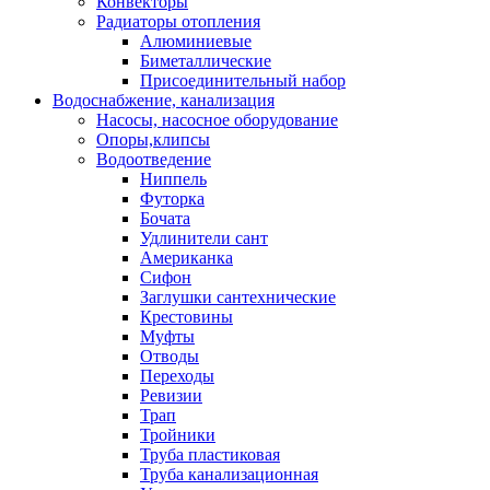
Конвекторы
Радиаторы отопления
Алюминиевые
Биметаллические
Присоединительный набор
Водоснабжение, канализация
Насосы, насосное оборудование
Опоры,клипсы
Водоотведение
Ниппель
Футорка
Бочата
Удлинители сант
Американка
Сифон
Заглушки сантехнические
Крестовины
Муфты
Отводы
Переходы
Ревизии
Трап
Тройники
Труба пластиковая
Труба канализационная