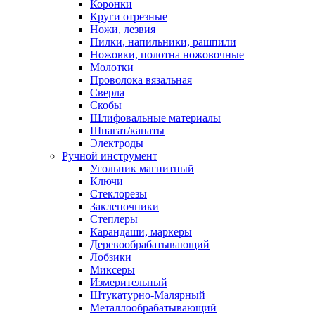
Коронки
Круги отрезные
Ножи, лезвия
Пилки, напильники, рашпили
Ножовки, полотна ножовочные
Молотки
Проволока вязальная
Сверла
Скобы
Шлифовальные материалы
Шпагат/канаты
Электроды
Ручной инструмент
Угольник магнитный
Ключи
Стеклорезы
Заклепочники
Степлеры
Карандаши, маркеры
Деревообрабатывающий
Лобзики
Миксеры
Измерительный
Штукатурно-Малярный
Металлообрабатывающий