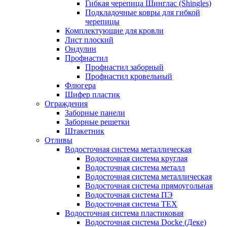
Гибкая черепица Шинглас (Shingles)
Подкладочные ковры для гибкой
черепицы
Комплектующие для кровли
Лист плоский
Ондулин
Профнастил
Профнастил заборный
Профнастил кровельный
Флюгера
Шифер пластик
Ограждения
Заборные панели
Заборные решетки
Штакетник
Отливы
Водосточная система металлическая
Водосточная система круглая
Водосточная система металл
Водосточная система металлическая
Водосточная система прямоугольная
Водосточная система ПЭ
Водосточная система ТЕХ
Водосточная система пластиковая
Водосточная система Docke (Деке)