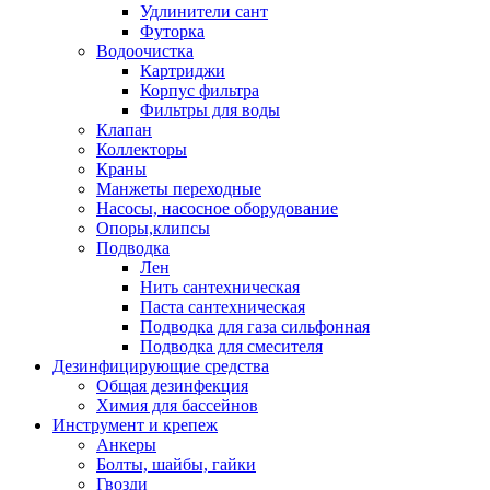
Удлинители сант
Футорка
Водоочистка
Картриджи
Корпус фильтра
Фильтры для воды
Клапан
Коллекторы
Краны
Манжеты переходные
Насосы, насосное оборудование
Опоры,клипсы
Подводка
Лен
Нить сантехническая
Паста сантехническая
Подводка для газа сильфонная
Подводка для смесителя
Дезинфицирующие средства
Общая дезинфекция
Химия для бассейнов
Инструмент и крепеж
Анкеры
Болты, шайбы, гайки
Гвозди