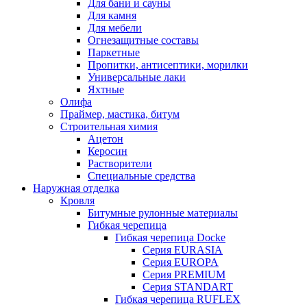
Для бани и сауны
Для камня
Для мебели
Огнезащитные составы
Паркетные
Пропитки, антисептики, морилки
Универсальные лаки
Яхтные
Олифа
Праймер, мастика, битум
Строительная химия
Ацетон
Керосин
Растворители
Специальные средства
Наружная отделка
Кровля
Битумные рулонные материалы
Гибкая черепица
Гибкая черепица Docke
Серия EURASIA
Серия EUROPA
Серия PREMIUM
Серия STANDART
Гибкая черепица RUFLEX