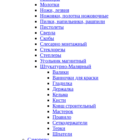
Молотки
Ножи, лезвия
Ножовки, полотна ножовочные
Пилки, напильники, рашпили
Пистолеты
Сверла
Скобы
Слесарно монтажный
Стеклорезы
Степлеры
Угольник магнитный
Штукатурно-Малярный
Валики
Ванночки для краски
Гладилка
Держалка
Кельма
Кисти
Ковш строительный
Мастерок
Правило
Сеткодержатели
Терки
Шпатели
Саморезы