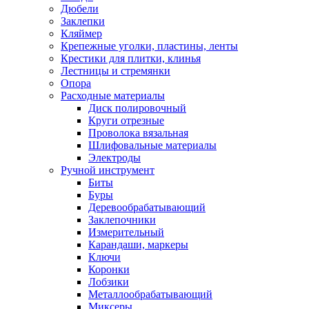
Дюбели
Заклепки
Кляймер
Крепежные уголки, пластины, ленты
Крестики для плитки, клинья
Лестницы и стремянки
Опора
Расходные материалы
Диск полировочный
Круги отрезные
Проволока вязальная
Шлифовальные материалы
Электроды
Ручной инструмент
Биты
Буры
Деревообрабатывающий
Заклепочники
Измерительный
Карандаши, маркеры
Ключи
Коронки
Лобзики
Металлообрабатывающий
Миксеры