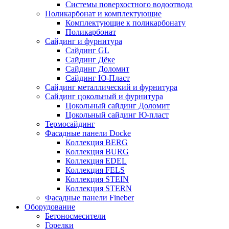
Системы поверхостного водоотвода
Поликарбонат и комплектующие
Комплектующие к поликарбонату
Поликарбонат
Сайдинг и фурнитура
Сайдинг GL
Сайдинг Дёке
Сайдинг Доломит
Сайдинг Ю-Пласт
Сайдинг металлический и фурнитура
Сайдинг цокольный и фурнитура
Цокольный сайдинг Доломит
Цокольный сайдинг Ю-пласт
Термосайдинг
Фасадные панели Docke
Коллекция BERG
Коллекция BURG
Коллекция EDEL
Коллекция FELS
Коллекция STEIN
Коллекция STERN
Фасадные панели Fineber
Оборудование
Бетоносмесители
Горелки