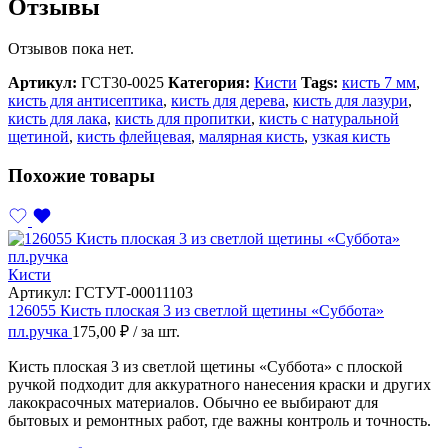
Отзывы
Отзывов пока нет.
Артикул:
ГСТ30-0025
Категория:
Кисти
Tags:
кисть 7 мм
,
кисть для антисептика
,
кисть для дерева
,
кисть для лазури
,
кисть для лака
,
кисть для пропитки
,
кисть с натуральной
щетиной
,
кисть флейцевая
,
малярная кисть
,
узкая кисть
Похожие товары
Кисти
Артикул:
ГСТУТ-00011103
126055 Кисть плоская 3 из светлой щетины «Суббота»
пл.ручка
175,00
₽
/ за шт.
Кисть плоская 3 из светлой щетины «Суббота» с плоской
ручкой подходит для аккуратного нанесения краски и других
лакокрасочных материалов. Обычно ее выбирают для
бытовых и ремонтных работ, где важны контроль и точность.