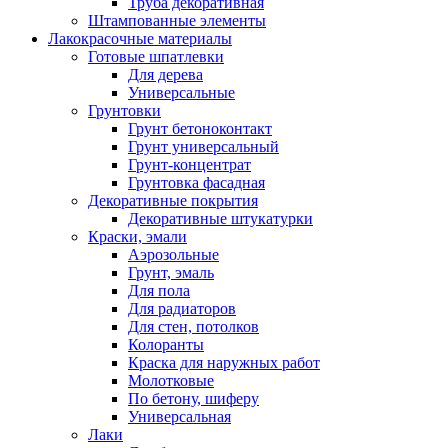
Труба декоративная
Штампованные элементы
Лакокрасочные материалы
Готовые шпатлевки
Для дерева
Универсальные
Грунтовки
Грунт бетоноконтакт
Грунт универсальный
Грунт-концентрат
Грунтовка фасадная
Декоративные покрытия
Декоративные штукатурки
Краски, эмали
Аэрозольные
Грунт, эмаль
Для пола
Для радиаторов
Для стен, потолков
Колоранты
Краска для наружных работ
Молотковые
По бетону, шиферу
Универсальная
Лаки