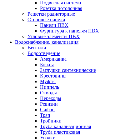
Подвесная система
Розетка потолочная
Решетки радиаторные
Стеновые панели
Панели ПВХ
Фурнитура к панелям ПВХ
Угловые элементы ПВХ
Водоснабжение, канализация
Вентили
Водоотведение
Американка
Бочата
Заглушки сантехнические
Крестовины
Муфты
Ниппель
Отводы
Переходы
Ревизии
Сифон
Трап
Тройники
Труба канализационная
Труба пластиковая
Уголки