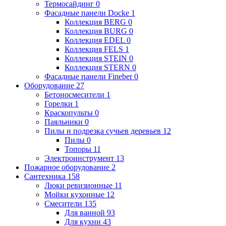
Термосайдинг
0
Фасадные панели Docke
1
Коллекция BERG
0
Коллекция BURG
0
Коллекция EDEL
0
Коллекция FELS
1
Коллекция STEIN
0
Коллекция STERN
0
Фасадные панели Fineber
0
Оборудование
27
Бетоносмесители
1
Горелки
1
Краскопульты
0
Паяльники
0
Пилы и подрезка сучьев деревьев
12
Пилы
0
Топоры
11
Электроинструмент
13
Пожарное оборудование
2
Сантехника
158
Люки ревизионные
11
Мойки кухонные
12
Смесители
135
Для ванной
93
Для кухни
43