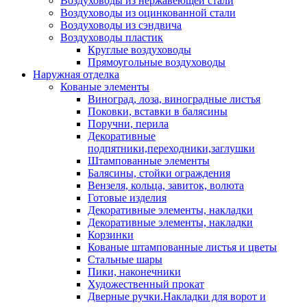
Воздуховоды из нержавеющей стали
Воздуховоды из оцинкованной стали
Воздуховоды из сэндвича
Воздуховоды пластик
Круглые воздуховоды
Прямоугольные воздуховоды
Наружная отделка
Кованые элементы
Виноград, лоза, виноградные листья
Поковки, вставки в балясины
Поручни, перила
Декоративные
подпятники,переходники,заглушки
Штампованные элементы
Балясины, стойки ограждения
Вензеля, кольца, завиток, волюта
Готовые изделия
Декоративные элементы, накладки
Декоративные элементы, накладки
Корзинки
Кованые штампованные листья и цветы
Стальные шары
Пики, наконечники
Художественный прокат
Дверные ручки.Накладки для ворот и