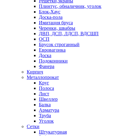
Решетки,экраны
Плинтус, обналичник, уголок
Блок-Хаус
Доска-пола
Имитация бруса
Черенки, швабры
ДВП, ДСП, ЛДСП, ВДСШП
ОСП
Брусок строганный
Евровагонка
Доска
Подоконники
Фанера
Кирпич
Металлопрокат
Круг
Полоса
Лист
Швеллер
Балка
Арматура
Труба
Уголок
Сетки
Штукатурная