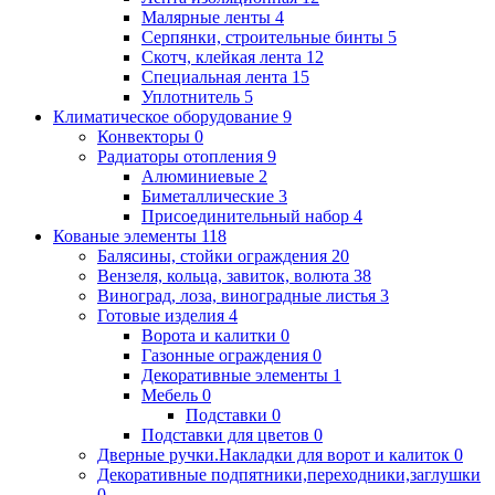
Малярные ленты
4
Серпянки, строительные бинты
5
Скотч, клейкая лента
12
Специальная лента
15
Уплотнитель
5
Климатическое оборудование
9
Конвекторы
0
Радиаторы отопления
9
Алюминиевые
2
Биметаллические
3
Присоединительный набор
4
Кованые элементы
118
Балясины, стойки ограждения
20
Вензеля, кольца, завиток, волюта
38
Виноград, лоза, виноградные листья
3
Готовые изделия
4
Ворота и калитки
0
Газонные ограждения
0
Декоративные элементы
1
Мебель
0
Подставки
0
Подставки для цветов
0
Дверные ручки.Накладки для ворот и калиток
0
Декоративные подпятники,переходники,заглушки
0