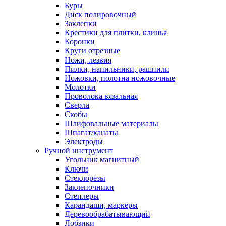
Буры
Диск полировочный
Заклепки
Крестики для плитки, клинья
Коронки
Круги отрезные
Ножи, лезвия
Пилки, напильники, рашпили
Ножовки, полотна ножовочные
Молотки
Проволока вязальная
Сверла
Скобы
Шлифовальные материалы
Шпагат/канаты
Электроды
Ручной инструмент
Угольник магнитный
Ключи
Стеклорезы
Заклепочники
Степлеры
Карандаши, маркеры
Деревообрабатывающий
Лобзики