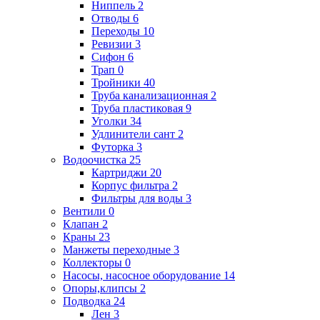
Ниппель
2
Отводы
6
Переходы
10
Ревизии
3
Сифон
6
Трап
0
Тройники
40
Труба канализационная
2
Труба пластиковая
9
Уголки
34
Удлинители сант
2
Футорка
3
Водоочистка
25
Картриджи
20
Корпус фильтра
2
Фильтры для воды
3
Вентили
0
Клапан
2
Краны
23
Манжеты переходные
3
Коллекторы
0
Насосы, насосное оборудование
14
Опоры,клипсы
2
Подводка
24
Лен
3