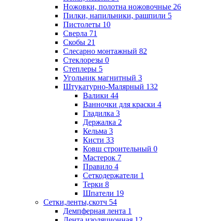
Ножовки, полотна ножовочные
26
Пилки, напильники, рашпили
5
Пистолеты
10
Сверла
71
Скобы
21
Слесарно монтажный
82
Стеклорезы
0
Степлеры
5
Угольник магнитный
3
Штукатурно-Малярный
132
Валики
44
Ванночки для краски
4
Гладилка
3
Держалка
2
Кельма
3
Кисти
33
Ковш строительный
0
Мастерок
7
Правило
4
Сеткодержатели
1
Терки
8
Шпатели
19
Сетки,ленты,скотч
54
Демпферная лента
1
Лента изоляционная
12