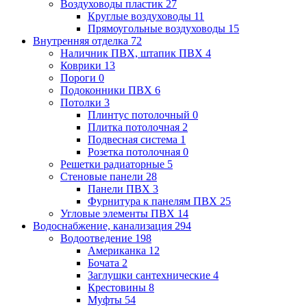
Воздуховоды пластик
27
Круглые воздуховоды
11
Прямоугольные воздуховоды
15
Внутренняя отделка
72
Наличник ПВХ, штапик ПВХ
4
Коврики
13
Пороги
0
Подоконники ПВХ
6
Потолки
3
Плинтус потолочный
0
Плитка потолочная
2
Подвесная система
1
Розетка потолочная
0
Решетки радиаторные
5
Стеновые панели
28
Панели ПВХ
3
Фурнитура к панелям ПВХ
25
Угловые элементы ПВХ
14
Водоснабжение, канализация
294
Водоотведение
198
Американка
12
Бочата
2
Заглушки сантехнические
4
Крестовины
8
Муфты
54