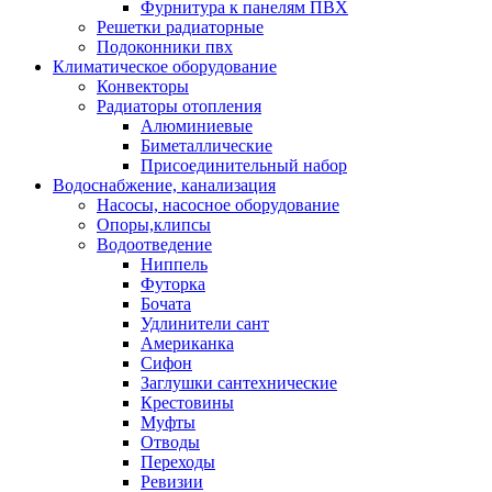
Фурнитура к панелям ПВХ
Решетки радиаторные
Подоконники пвх
Климатическое оборудование
Конвекторы
Радиаторы отопления
Алюминиевые
Биметаллические
Присоединительный набор
Водоснабжение, канализация
Насосы, насосное оборудование
Опоры,клипсы
Водоотведение
Ниппель
Футорка
Бочата
Удлинители сант
Американка
Сифон
Заглушки сантехнические
Крестовины
Муфты
Отводы
Переходы
Ревизии