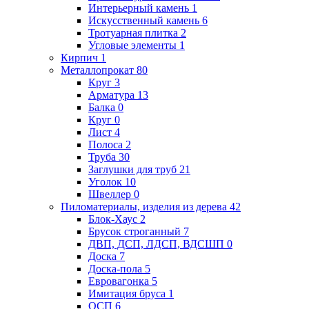
Интерьерный камень
1
Искусственный камень
6
Тротуарная плитка
2
Угловые элементы
1
Кирпич
1
Металлопрокат
80
Круг
3
Арматура
13
Балка
0
Круг
0
Лист
4
Полоса
2
Труба
30
Заглушки для труб
21
Уголок
10
Швеллер
0
Пиломатериалы, изделия из дерева
42
Блок-Хаус
2
Брусок строганный
7
ДВП, ДСП, ЛДСП, ВДСШП
0
Доска
7
Доска-пола
5
Евровагонка
5
Имитация бруса
1
ОСП
6