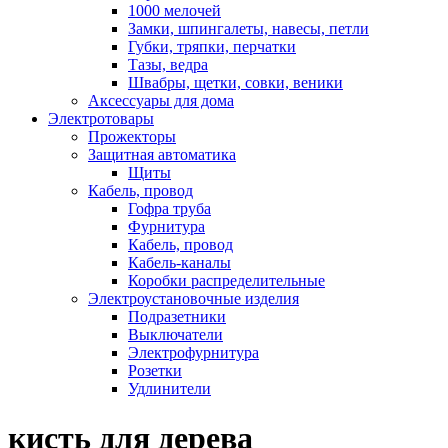
1000 мелочей
Замки, шпингалеты, навесы, петли
Губки, тряпки, перчатки
Тазы, ведра
Швабры, щетки, совки, веники
Аксессуары для дома
Электротовары
Прожекторы
Защитная автоматика
Щиты
Кабель, провод
Гофра труба
Фурнитура
Кабель, провод
Кабель-каналы
Коробки распределительные
Электроустановочные изделия
Подразетники
Выключатели
Электрофурнитура
Розетки
Удлинители
кисть для дерева