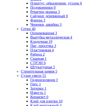
Плинтус, обналичник, уголок
0
Подоконники
0
Решетки,экраны
3
Сайдинг деревянный
0
Фанера
3
Черенки, швабры
3
Сетки
40
Оцинкованная
3
Вырубка металлическая
4
Кладочная
19
Пвс, просечка
3
Пластиковая
4
Рабица
2
Сварная
1
СТРЭН
0
Штукатурная
5
Строительная химия
5
Сухие смеси
51
Гидроизоляция
3
Гипс
1
Затирки
1
Известь
1
Керамзит
0
Клей для плитки
10
Клей монтажный
4