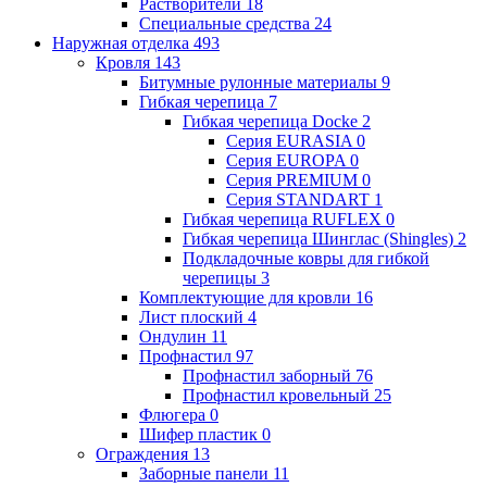
Растворители
18
Специальные средства
24
Наружная отделка
493
Кровля
143
Битумные рулонные материалы
9
Гибкая черепица
7
Гибкая черепица Docke
2
Серия EURASIA
0
Серия EUROPA
0
Серия PREMIUM
0
Серия STANDART
1
Гибкая черепица RUFLEX
0
Гибкая черепица Шинглас (Shingles)
2
Подкладочные ковры для гибкой
черепицы
3
Комплектующие для кровли
16
Лист плоский
4
Ондулин
11
Профнастил
97
Профнастил заборный
76
Профнастил кровельный
25
Флюгера
0
Шифер пластик
0
Ограждения
13
Заборные панели
11