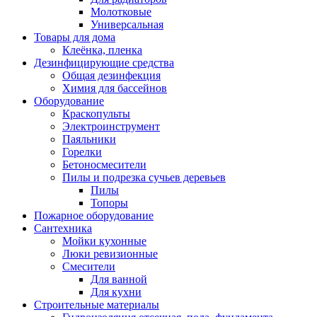
Молотковые
Универсальная
Товары для дома
Клеёнка, пленка
Дезинфицирующие средства
Общая дезинфекция
Химия для бассейнов
Оборудование
Краскопульты
Электроинструмент
Паяльники
Горелки
Бетоносмесители
Пилы и подрезка сучьев деревьев
Пилы
Топоры
Пожарное оборудование
Сантехника
Мойки кухонные
Люки ревизионные
Смесители
Для ванной
Для кухни
Строительные материалы