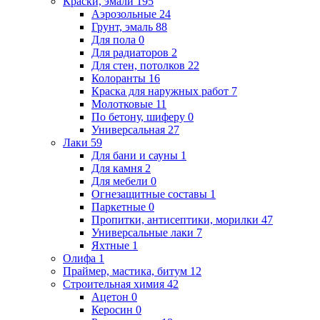
Краски, эмали
195
Аэрозольные
24
Грунт, эмаль
88
Для пола
0
Для радиаторов
2
Для стен, потолков
22
Колоранты
16
Краска для наружных работ
7
Молотковые
11
По бетону, шиферу
0
Универсальная
27
Лаки
59
Для бани и сауны
1
Для камня
2
Для мебели
0
Огнезащитные составы
1
Паркетные
0
Пропитки, антисептики, морилки
47
Универсальные лаки
7
Яхтные
1
Олифа
1
Праймер, мастика, битум
12
Строительная химия
42
Ацетон
0
Керосин
0