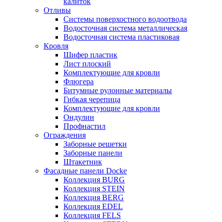
калиток
Отливы
Системы поверхостного водоотвода
Водосточная система металлическая
Водосточная система пластиковая
Кровля
Шифер пластик
Лист плоский
Комплектующие для кровли
Флюгера
Битумные рулонные материалы
Гибкая черепица
Комплектующие для кровли
Ондулин
Профнастил
Ограждения
Заборные решетки
Заборные панели
Штакетник
Фасадные панели Docke
Коллекция BURG
Коллекция STEIN
Коллекция BERG
Коллекция EDEL
Коллекция FELS