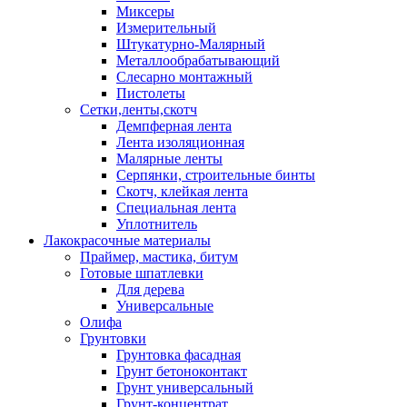
Миксеры
Измерительный
Штукатурно-Малярный
Металлообрабатывающий
Слесарно монтажный
Пистолеты
Сетки,ленты,скотч
Демпферная лента
Лента изоляционная
Малярные ленты
Серпянки, строительные бинты
Скотч, клейкая лента
Специальная лента
Уплотнитель
Лакокрасочные материалы
Праймер, мастика, битум
Готовые шпатлевки
Для дерева
Универсальные
Олифа
Грунтовки
Грунтовка фасадная
Грунт бетоноконтакт
Грунт универсальный
Грунт-концентрат