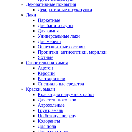
Декоративные покрытия
Декоративные штукатурки
Лаки
Паркетные
Для бани и сауны
Для камня
Универсальные лаки
Для мебели
Огнезащитные составы
Пропитки, антисептики, морилки
Яхтные
Строительная химия
Ацетон
Керосин
Растворители
Специальные средства
Краски, эмали
Краска для наружных работ
Для стен, потолков
Аэрозольные
Грунт, эмаль
По бетону, шиферу
Колоранты
Для пола
Для радиаторов