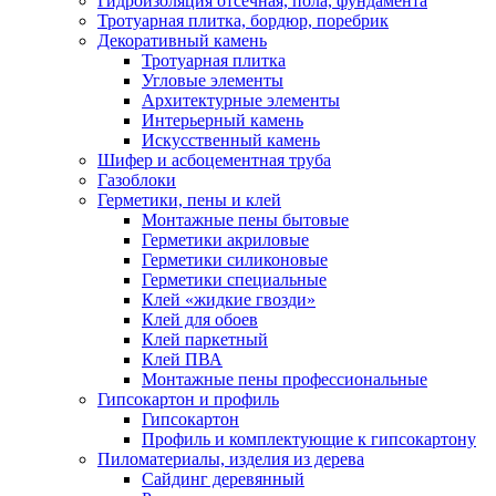
Гидроизоляция отсечная, пола, фундамента
Тротуарная плитка, бордюр, поребрик
Декоративный камень
Тротуарная плитка
Угловые элементы
Архитектурные элементы
Интерьерный камень
Искусственный камень
Шифер и асбоцементная труба
Газоблоки
Герметики, пены и клей
Монтажные пены бытовые
Герметики акриловые
Герметики силиконовые
Герметики специальные
Клей «жидкие гвозди»
Клей для обоев
Клей паркетный
Клей ПВА
Монтажные пены профессиональные
Гипсокартон и профиль
Гипсокартон
Профиль и комплектующие к гипсокартону
Пиломатериалы, изделия из дерева
Сайдинг деревянный