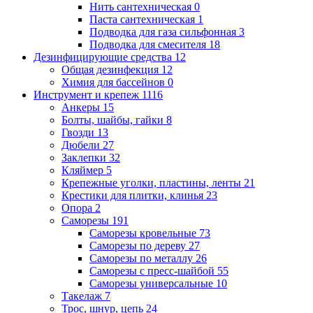
Нить сантехническая
0
Паста сантехническая
1
Подводка для газа сильфонная
3
Подводка для смесителя
18
Дезинфицирующие средства
12
Общая дезинфекция
12
Химия для бассейнов
0
Инструмент и крепеж
1116
Анкеры
15
Болты, шайбы, гайки
8
Гвозди
13
Дюбели
27
Заклепки
32
Кляймер
5
Крепежные уголки, пластины, ленты
21
Крестики для плитки, клинья
23
Опора
2
Саморезы
191
Саморезы кровельные
73
Саморезы по дереву
27
Саморезы по металлу
26
Саморезы с пресс-шайбой
55
Саморезы универсальные
10
Такелаж
7
Трос, шнур, цепь
24