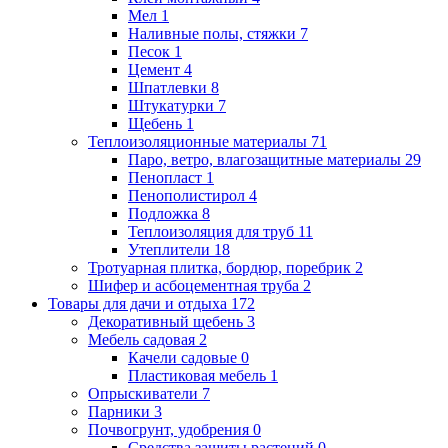
Мел
1
Наливные полы, стяжки
7
Песок
1
Цемент
4
Шпатлевки
8
Штукатурки
7
Щебень
1
Теплоизоляционные материалы
71
Паро, ветро, влагозащитные материалы
29
Пенопласт
1
Пенополистирол
4
Подложка
8
Теплоизоляция для труб
11
Утеплители
18
Тротуарная плитка, бордюр, поребрик
2
Шифер и асбоцементная труба
2
Товары для дачи и отдыха
172
Декоративный щебень
3
Мебель садовая
2
Качели садовые
0
Пластиковая мебель
1
Опрыскиватели
7
Парники
3
Почвогрунт, удобрения
0
Средства защиты растений
0