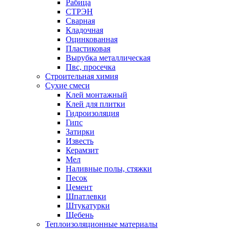
Рабица
СТРЭН
Сварная
Кладочная
Оцинкованная
Пластиковая
Вырубка металлическая
Пвс, просечка
Строительная химия
Сухие смеси
Клей монтажный
Клей для плитки
Гидроизоляция
Гипс
Затирки
Известь
Керамзит
Мел
Наливные полы, стяжки
Песок
Цемент
Шпатлевки
Штукатурки
Щебень
Теплоизоляционные материалы