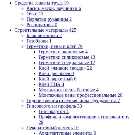
Средства защиты труда
19
Каски, маски, наушники
6
Очки
11
Перчатки,рукавицы
2
Респираторы
0
Строительные материалы
425
Блок бетонный
2
Газоблоки
1
Герметики, пены и клей
79
Герметики акриловые
4
Герметики силиконовые
13
Герметики специальные
12
Клей «жидкие гвозди»
22
Клей для обоев
0
Клей паркетный
0
Клей ПВА
4
Монтажные пены бытовые
4
Монтажные пены профессиональные
20
Гидроизоляция отсечная, пола, фундамента
7
Гипсокартон и профиль
33
Гипсокартон
4
Профиль и комплектующие к гипсокартону
29
Декоративный камень
10
Архитектурные элементы
0