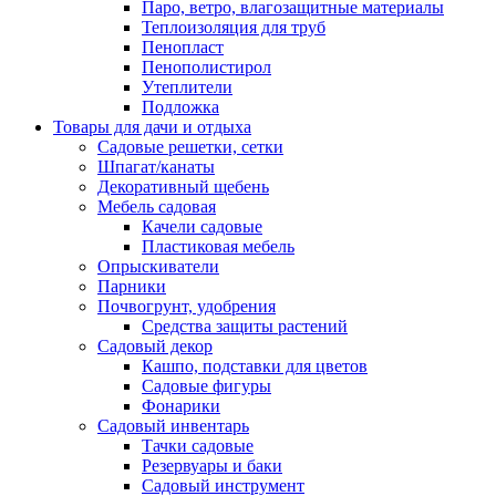
Паро, ветро, влагозащитные материалы
Теплоизоляция для труб
Пенопласт
Пенополистирол
Утеплители
Подложка
Товары для дачи и отдыха
Садовые решетки, сетки
Шпагат/канаты
Декоративный щебень
Мебель садовая
Качели садовые
Пластиковая мебель
Опрыскиватели
Парники
Почвогрунт, удобрения
Средства защиты растений
Садовый декор
Кашпо, подставки для цветов
Садовые фигуры
Фонарики
Садовый инвентарь
Тачки садовые
Резервуары и баки
Садовый инструмент