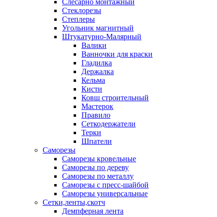
Слесарно монтажный
Стеклорезы
Степлеры
Угольник магнитный
Штукатурно-Малярный
Валики
Ванночки для краски
Гладилка
Держалка
Кельма
Кисти
Ковш строительный
Мастерок
Правило
Сеткодержатели
Терки
Шпатели
Саморезы
Саморезы кровельные
Саморезы по дереву
Саморезы по металлу
Саморезы с пресс-шайбой
Саморезы универсальные
Сетки,ленты,скотч
Демпферная лента