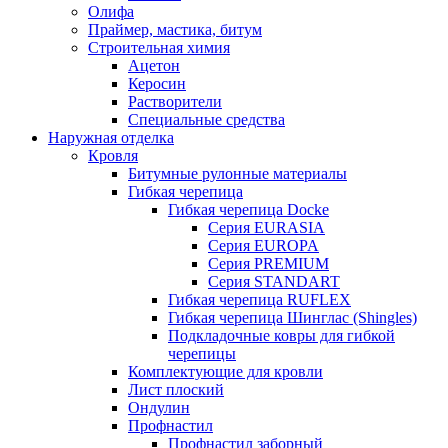
Олифа
Праймер, мастика, битум
Строительная химия
Ацетон
Керосин
Растворители
Специальные средства
Наружная отделка
Кровля
Битумные рулонные материалы
Гибкая черепица
Гибкая черепица Docke
Серия EURASIA
Серия EUROPA
Серия PREMIUM
Серия STANDART
Гибкая черепица RUFLEX
Гибкая черепица Шинглас (Shingles)
Подкладочные ковры для гибкой
черепицы
Комплектующие для кровли
Лист плоский
Ондулин
Профнастил
Профнастил заборный