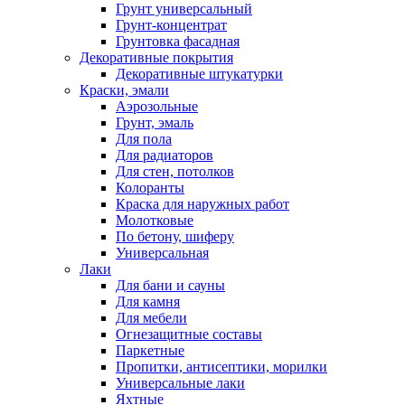
Грунт универсальный
Грунт-концентрат
Грунтовка фасадная
Декоративные покрытия
Декоративные штукатурки
Краски, эмали
Аэрозольные
Грунт, эмаль
Для пола
Для радиаторов
Для стен, потолков
Колоранты
Краска для наружных работ
Молотковые
По бетону, шиферу
Универсальная
Лаки
Для бани и сауны
Для камня
Для мебели
Огнезащитные составы
Паркетные
Пропитки, антисептики, морилки
Универсальные лаки
Яхтные