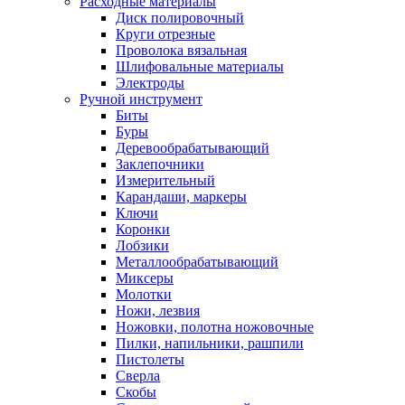
Расходные материалы
Диск полировочный
Круги отрезные
Проволока вязальная
Шлифовальные материалы
Электроды
Ручной инструмент
Биты
Буры
Деревообрабатывающий
Заклепочники
Измерительный
Карандаши, маркеры
Ключи
Коронки
Лобзики
Металлообрабатывающий
Миксеры
Молотки
Ножи, лезвия
Ножовки, полотна ножовочные
Пилки, напильники, рашпили
Пистолеты
Сверла
Скобы