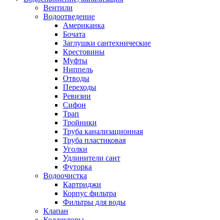
Вентили
Водоотведение
Американка
Бочата
Заглушки сантехнические
Крестовины
Муфты
Ниппель
Отводы
Переходы
Ревизии
Сифон
Трап
Тройники
Труба канализационная
Труба пластиковая
Уголки
Удлинители сант
Футорка
Водоочистка
Картриджи
Корпус фильтра
Фильтры для воды
Клапан
Коллекторы