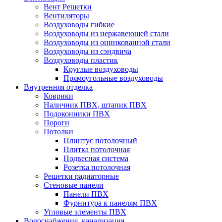
Вент Решетки
Вентиляторы
Воздуховоды гибкие
Воздуховоды из нержавеющей стали
Воздуховоды из оцинкованной стали
Воздуховоды из сэндвича
Воздуховоды пластик
Круглые воздуховоды
Прямоугольные воздуховоды
Внутренняя отделка
Коврики
Наличник ПВХ, штапик ПВХ
Подоконники ПВХ
Пороги
Потолки
Плинтус потолочный
Плитка потолочная
Подвесная система
Розетка потолочная
Решетки радиаторные
Стеновые панели
Панели ПВХ
Фурнитура к панелям ПВХ
Угловые элементы ПВХ
Водоснабжение, канализация