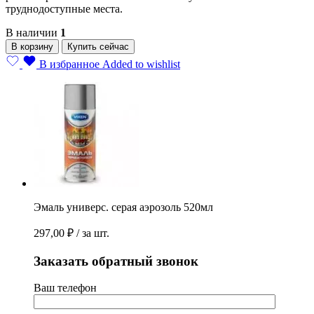
труднодоступные места.
В наличии
1
Эмаль
В корзину
Купить сейчас
универс.
В избранное
Added to wishlist
серая
аэрозоль
520мл
quantity
Эмаль универс. серая аэрозоль 520мл
297,00
₽
/ за шт.
Заказать обратный звонок
Ваш телефон