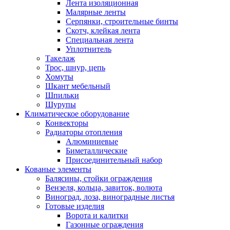
Лента изоляционная
Малярные ленты
Серпянки, строительные бинты
Скотч, клейкая лента
Специальная лента
Уплотнитель
Такелаж
Трос, шнур, цепь
Хомуты
Шкант мебельный
Шпильки
Шурупы
Климатическое оборудование
Конвекторы
Радиаторы отопления
Алюминиевые
Биметаллические
Присоединительный набор
Кованые элементы
Балясины, стойки ограждения
Вензеля, кольца, завиток, волюта
Виноград, лоза, виноградные листья
Готовые изделия
Ворота и калитки
Газонные ограждения