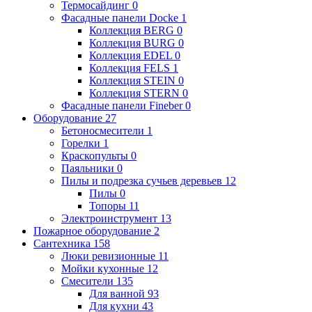
Термосайдинг
0
Фасадные панели Docke
1
Коллекция BERG
0
Коллекция BURG
0
Коллекция EDEL
0
Коллекция FELS
1
Коллекция STEIN
0
Коллекция STERN
0
Фасадные панели Fineber
0
Оборудование
27
Бетоносмесители
1
Горелки
1
Краскопульты
0
Паяльники
0
Пилы и подрезка сучьев деревьев
12
Пилы
0
Топоры
11
Электроинструмент
13
Пожарное оборудование
2
Сантехника
158
Люки ревизионные
11
Мойки кухонные
12
Смесители
135
Для ванной
93
Для кухни
43