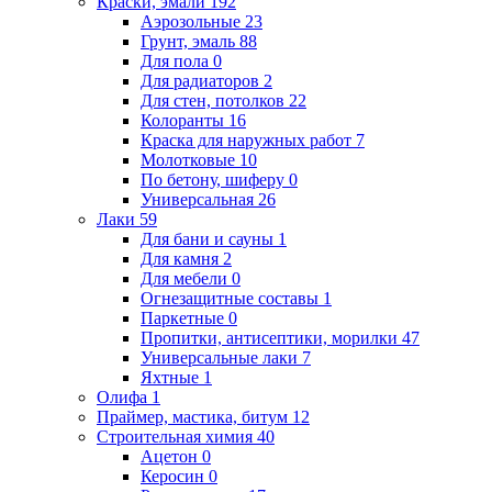
Краски, эмали
192
Аэрозольные
23
Грунт, эмаль
88
Для пола
0
Для радиаторов
2
Для стен, потолков
22
Колоранты
16
Краска для наружных работ
7
Молотковые
10
По бетону, шиферу
0
Универсальная
26
Лаки
59
Для бани и сауны
1
Для камня
2
Для мебели
0
Огнезащитные составы
1
Паркетные
0
Пропитки, антисептики, морилки
47
Универсальные лаки
7
Яхтные
1
Олифа
1
Праймер, мастика, битум
12
Строительная химия
40
Ацетон
0
Керосин
0