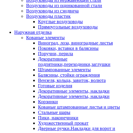
Воздуховоды из нержавеющей стали
Воздуховоды из оцинкованной стали
Воздуховоды из сэндвича
Воздуховоды пластик
Круглые воздуховоды
Прямоугольные воздуховоды
Наружная отделка
Кованые элементы
Виноград, лоза, виноградные листья
Поковки, вставки в балясины
Поручни, перила
Декоративные
подпятники,переходники,заглушки
Штампованные элементы
Балясины, стойки ограждения
Вензеля, кольца, завиток, волюта
Готовые изделия
Декоративные элементы, накладки
Декоративные элементы, накладки
Корзинки
Кованые штампованные листья и цветы
Стальные шары
Пики, наконечники
Художественный прокат
Дверные ручки.Накладки для ворот и