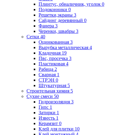
Плинтус, обналичник, уголок
0
Подоконники
0
Решетки,экраны
3
Сайдинг деревянный
0
Фанера
3
Черенки, швабры
3
Сетки
40
Оцинкованная
3
Вырубка металлическая
4
Кладочная
19
Пвс, просечка
3
Пластиковая
4
Рабица
2
Сварная
1
СТРЭН
0
Штукатурная
5
Строительная химия
5
Сухие смеси
50
Гидроизоляция
3
Гипс
1
Затирки
1
Известь
1
Керамзит
0
Клей для плитки
10
Клей монтажный
4