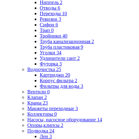
Ниппель
2
Отводы
6
Переходы
10
Ревизии
3
Сифон
6
Трап
0
Тройники
40
Труба канализационная
2
Труба пластиковая
9
Уголки
34
Удлинители сант
2
Футорка
3
Водоочистка
25
Картриджи
20
Корпус фильтра
2
Фильтры для воды
3
Вентили
0
Клапан
2
Краны
23
Манжеты переходные
3
Коллекторы
0
Насосы, насосное оборудование
14
Опоры,клипсы
2
Подводка
24
Лен
3