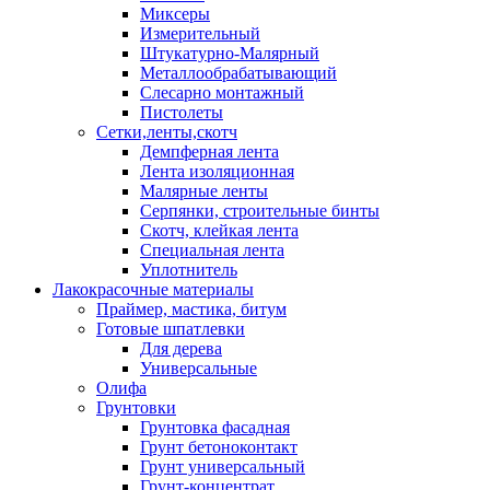
Миксеры
Измерительный
Штукатурно-Малярный
Металлообрабатывающий
Слесарно монтажный
Пистолеты
Сетки,ленты,скотч
Демпферная лента
Лента изоляционная
Малярные ленты
Серпянки, строительные бинты
Скотч, клейкая лента
Специальная лента
Уплотнитель
Лакокрасочные материалы
Праймер, мастика, битум
Готовые шпатлевки
Для дерева
Универсальные
Олифа
Грунтовки
Грунтовка фасадная
Грунт бетоноконтакт
Грунт универсальный
Грунт-концентрат