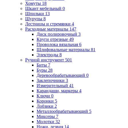
Хомуты
18
Шкант мебельный
0
Шпильки
13
Шурупы
8
Лестницы и стремянки
4
Расходные материалы
147
Диск полировочный
3
Круги отрезные
49
Проволока вязальная
6
Шлифовальные материалы
81
Электроды
8
Ручной инструмент
501
Биты
7
Буры
28
Деревообрабатывающий
0
Заклепочники
3
Измерительный
41
Карандаши, маркеры
4
Ключи
0
Коронки
5
Лобзики
2
Металлообрабатывающий
5
Миксеры
7
Молотки
32
Ножи, лезвия
14