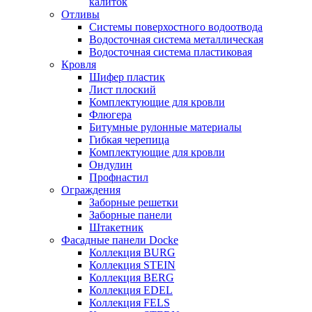
калиток
Отливы
Системы поверхостного водоотвода
Водосточная система металлическая
Водосточная система пластиковая
Кровля
Шифер пластик
Лист плоский
Комплектующие для кровли
Флюгера
Битумные рулонные материалы
Гибкая черепица
Комплектующие для кровли
Ондулин
Профнастил
Ограждения
Заборные решетки
Заборные панели
Штакетник
Фасадные панели Docke
Коллекция BURG
Коллекция STEIN
Коллекция BERG
Коллекция EDEL
Коллекция FELS