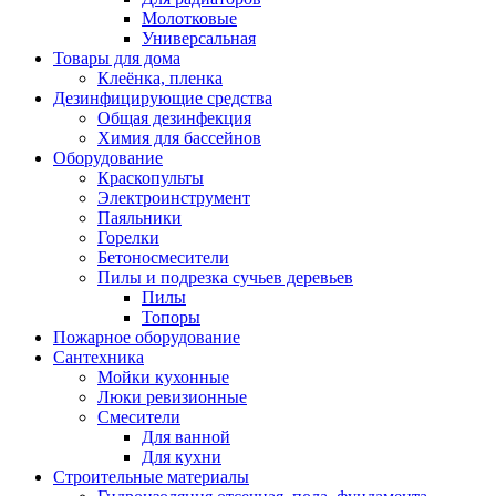
Молотковые
Универсальная
Товары для дома
Клеёнка, пленка
Дезинфицирующие средства
Общая дезинфекция
Химия для бассейнов
Оборудование
Краскопульты
Электроинструмент
Паяльники
Горелки
Бетоносмесители
Пилы и подрезка сучьев деревьев
Пилы
Топоры
Пожарное оборудование
Сантехника
Мойки кухонные
Люки ревизионные
Смесители
Для ванной
Для кухни
Строительные материалы