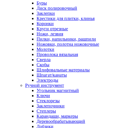
Буры
Диск полировочный
Заклепки
Крестики для плитки, клинья
Коронки
Круги отрезные
Ножи, лезвия
Пилки, напильники, рашпили
Ножовки, полотна ножовочные
Молотки
Проволока вязальная
Сверла
Скобы
Шлифовальные материалы
Шпагат/канаты
Электроды
Ручной инструмент
Угольник магнитный
Ключи
Стеклорезы
Заклепочники
Степлеры
Карандаши, маркеры
Деревообрабатывающий
Лобзики