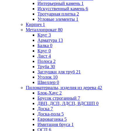
Интерьерный камень
1
Искусственный камень
6
Тротуарная плитка
2
Угловые элементы
1
Кирпич
1
Металлопрокат
80
Круг
3
Арматура
13
Балка
0
Круг
0
Лист
4
Полоса
2
Труба
30
Заглушки для труб
21
Уголок
10
Швеллер
0
Пиломатериалы, изделия из дерева
42
Блок-Хаус
2
Брусок строганный
7
ДВП, ДСП, ЛДСП, ВДСШП
0
Доска
7
Доска-пола
5
Евровагонка
5
Имитация бруса
1
ОСП
6