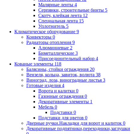
Малярные ленты
4
Серпянки, строительные бинты
5
Скотч, клейкая лента
12
Специальная лента
15
Уплотнитель
5
Климатическое оборудование
9
Конвекторы
0
Радиаторы отопления
9
Алюминиевые
2
Биметаллические
3
Присоединительный набор
4
Кованые элементы
118
Балясины, стойки ограждения
20
Вензеля, кольца, завиток, волюта
38
Виноград, лоза, виноградные листья
3
Готовые изделия
4
Ворота и калитки
0
Газонные ограждения
0
Декоративные элементы
1
Мебель
0
Подставки
0
Подставки для цветов
0
Дверные ручки.Накладки для ворот и калиток
0
Декоративные подпятники,переходники,заглушки
0