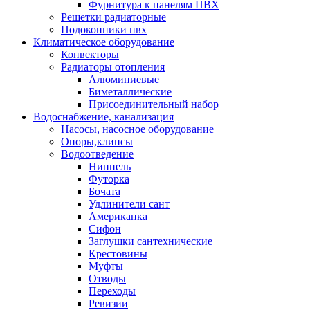
Фурнитура к панелям ПВХ
Решетки радиаторные
Подоконники пвх
Климатическое оборудование
Конвекторы
Радиаторы отопления
Алюминиевые
Биметаллические
Присоединительный набор
Водоснабжение, канализация
Насосы, насосное оборудование
Опоры,клипсы
Водоотведение
Ниппель
Футорка
Бочата
Удлинители сант
Американка
Сифон
Заглушки сантехнические
Крестовины
Муфты
Отводы
Переходы
Ревизии