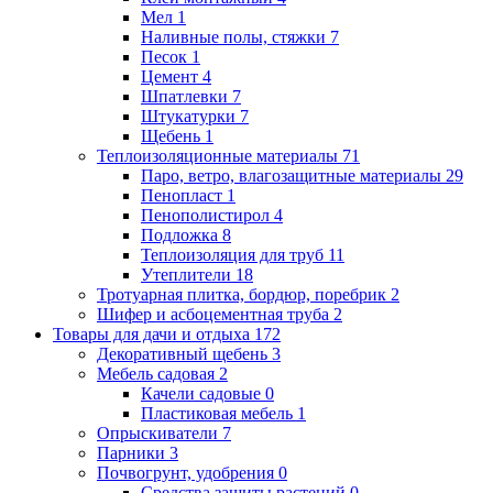
Мел
1
Наливные полы, стяжки
7
Песок
1
Цемент
4
Шпатлевки
7
Штукатурки
7
Щебень
1
Теплоизоляционные материалы
71
Паро, ветро, влагозащитные материалы
29
Пенопласт
1
Пенополистирол
4
Подложка
8
Теплоизоляция для труб
11
Утеплители
18
Тротуарная плитка, бордюр, поребрик
2
Шифер и асбоцементная труба
2
Товары для дачи и отдыха
172
Декоративный щебень
3
Мебель садовая
2
Качели садовые
0
Пластиковая мебель
1
Опрыскиватели
7
Парники
3
Почвогрунт, удобрения
0
Средства защиты растений
0