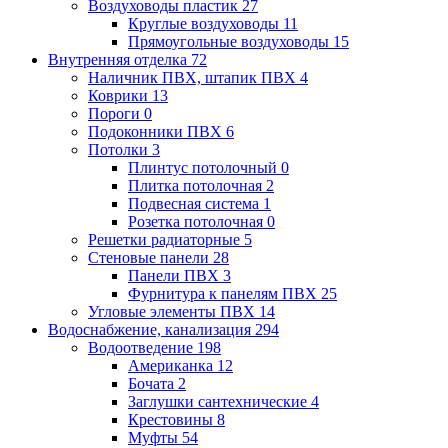
Воздуховоды пластик
27
Круглые воздуховоды
11
Прямоугольные воздуховоды
15
Внутренняя отделка
72
Наличник ПВХ, штапик ПВХ
4
Коврики
13
Пороги
0
Подоконники ПВХ
6
Потолки
3
Плинтус потолочный
0
Плитка потолочная
2
Подвесная система
1
Розетка потолочная
0
Решетки радиаторные
5
Стеновые панели
28
Панели ПВХ
3
Фурнитура к панелям ПВХ
25
Угловые элементы ПВХ
14
Водоснабжение, канализация
294
Водоотведение
198
Американка
12
Бочата
2
Заглушки сантехнические
4
Крестовины
8
Муфты
54