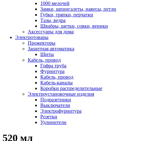
1000 мелочей
Замки, шпингалеты, навесы, петли
Губки, тряпки, перчатки
Тазы, ведра
Швабры, щетки, совки, веники
Аксессуары для дома
Электротовары
Прожекторы
Защитная автоматика
Щиты
Кабель, провод
Гофра труба
Фурнитура
Кабель, провод
Кабель-каналы
Коробки распределительные
Электроустановочные изделия
Подразетники
Выключатели
Электрофурнитура
Розетки
Удлинители
520 мл