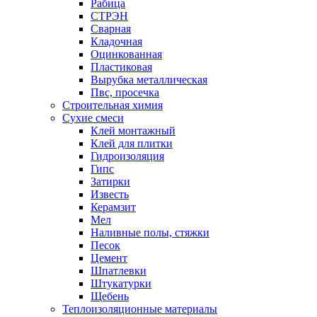
Рабица
СТРЭН
Сварная
Кладочная
Оцинкованная
Пластиковая
Вырубка металлическая
Пвс, просечка
Строительная химия
Сухие смеси
Клей монтажный
Клей для плитки
Гидроизоляция
Гипс
Затирки
Известь
Керамзит
Мел
Наливные полы, стяжки
Песок
Цемент
Шпатлевки
Штукатурки
Щебень
Теплоизоляционные материалы