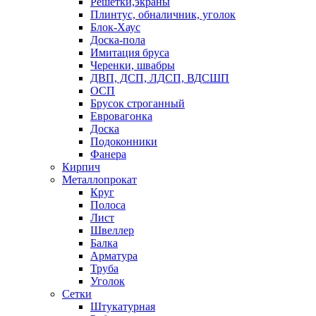
Решетки,экраны
Плинтус, обналичник, уголок
Блок-Хаус
Доска-пола
Имитация бруса
Черенки, швабры
ДВП, ДСП, ЛДСП, ВДСШП
ОСП
Брусок строганный
Евровагонка
Доска
Подоконники
Фанера
Кирпич
Металлопрокат
Круг
Полоса
Лист
Швеллер
Балка
Арматура
Труба
Уголок
Сетки
Штукатурная