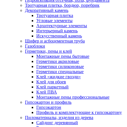
Гидроизоляция отсечная, пола, фундамента
Тротуарная плитка, бордюр, поребрик
Декоративный камень
Тротуарная плитка
Угловые элементы
Архитектурные элементы
Интерьерный камень
Искусственный камень
Шифер и асбоцементная труба
Газоблоки
Герметики, пены и клей
Монтажные пены бытовые
Герметики акриловые
Герметики силиконовые
Герметики специальные
Клей «жидкие гвозди»
Клей для обоев
Клей паркетный
Клей ПВА
Монтажные пены профессиональные
Гипсокартон и профиль
Гипсокартон
Профиль и комплектующие к гипсокартону
Пиломатериалы, изделия из дерева
Сайдинг деревянный