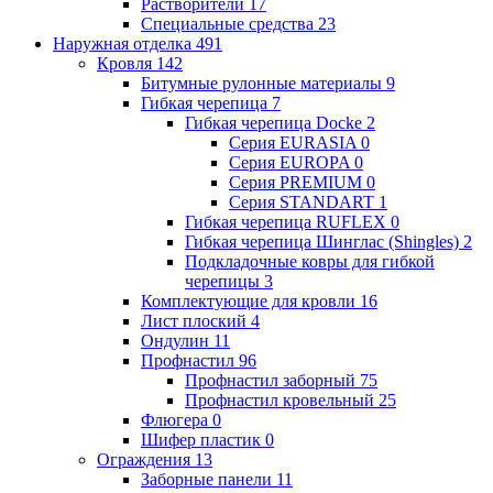
Растворители
17
Специальные средства
23
Наружная отделка
491
Кровля
142
Битумные рулонные материалы
9
Гибкая черепица
7
Гибкая черепица Docke
2
Серия EURASIA
0
Серия EUROPA
0
Серия PREMIUM
0
Серия STANDART
1
Гибкая черепица RUFLEX
0
Гибкая черепица Шинглас (Shingles)
2
Подкладочные ковры для гибкой
черепицы
3
Комплектующие для кровли
16
Лист плоский
4
Ондулин
11
Профнастил
96
Профнастил заборный
75
Профнастил кровельный
25
Флюгера
0
Шифер пластик
0
Ограждения
13
Заборные панели
11