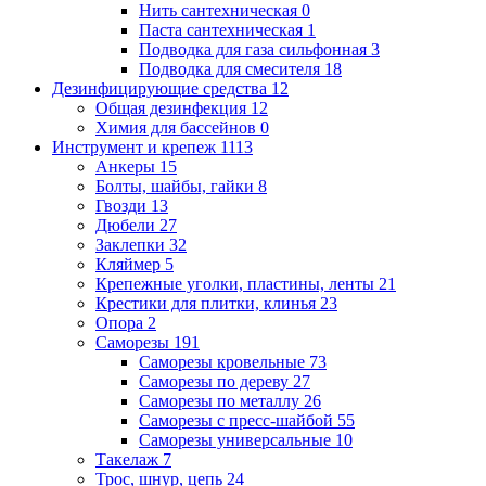
Нить сантехническая
0
Паста сантехническая
1
Подводка для газа сильфонная
3
Подводка для смесителя
18
Дезинфицирующие средства
12
Общая дезинфекция
12
Химия для бассейнов
0
Инструмент и крепеж
1113
Анкеры
15
Болты, шайбы, гайки
8
Гвозди
13
Дюбели
27
Заклепки
32
Кляймер
5
Крепежные уголки, пластины, ленты
21
Крестики для плитки, клинья
23
Опора
2
Саморезы
191
Саморезы кровельные
73
Саморезы по дереву
27
Саморезы по металлу
26
Саморезы с пресс-шайбой
55
Саморезы универсальные
10
Такелаж
7
Трос, шнур, цепь
24