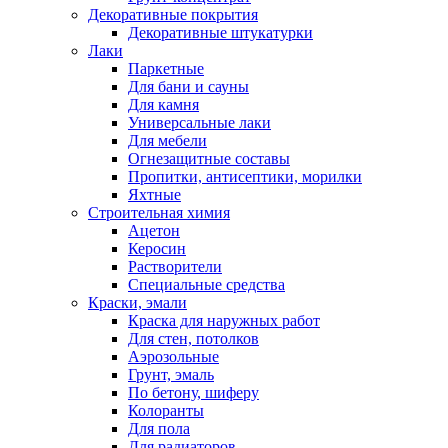
Декоративные покрытия
Декоративные штукатурки
Лаки
Паркетные
Для бани и сауны
Для камня
Универсальные лаки
Для мебели
Огнезащитные составы
Пропитки, антисептики, морилки
Яхтные
Строительная химия
Ацетон
Керосин
Растворители
Специальные средства
Краски, эмали
Краска для наружных работ
Для стен, потолков
Аэрозольные
Грунт, эмаль
По бетону, шиферу
Колоранты
Для пола
Для радиаторов