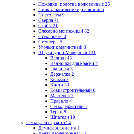
Ножовки, полотна ножовочные
26
Пилки, напильники, рашпили
5
Пистолеты
9
Сверла
71
Скобы
21
Слесарно монтажный
82
Стеклорезы
0
Степлеры
5
Угольник магнитный
3
Штукатурно-Малярный
131
Валики
43
Ванночки для краски
4
Гладилка
3
Держалка
2
Кельма
3
Кисти
33
Ковш строительный
0
Мастерок
7
Правило
4
Сеткодержатели
1
Терки
8
Шпатели
19
Сетки,ленты,скотч
54
Демпферная лента
1
Лента изоляционная
12