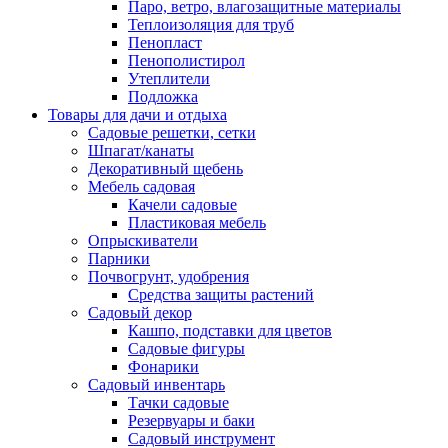
Паро, ветро, влагозащитные материалы
Теплоизоляция для труб
Пенопласт
Пенополистирол
Утеплители
Подложка
Товары для дачи и отдыха
Садовые решетки, сетки
Шпагат/канаты
Декоративный щебень
Мебель садовая
Качели садовые
Пластиковая мебель
Опрыскиватели
Парники
Почвогрунт, удобрения
Средства защиты растений
Садовый декор
Кашпо, подставки для цветов
Садовые фигуры
Фонарики
Садовый инвентарь
Тачки садовые
Резервуары и баки
Садовый инструмент