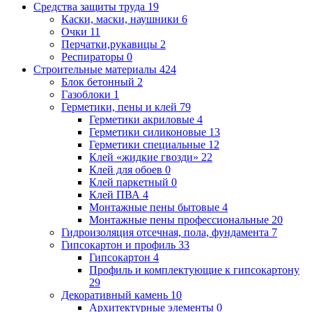
Средства защиты труда
19
Каски, маски, наушники
6
Очки
11
Перчатки,рукавицы
2
Респираторы
0
Строительные материалы
424
Блок бетонный
2
Газоблоки
1
Герметики, пены и клей
79
Герметики акриловые
4
Герметики силиконовые
13
Герметики специальные
12
Клей «жидкие гвозди»
22
Клей для обоев
0
Клей паркетный
0
Клей ПВА
4
Монтажные пены бытовые
4
Монтажные пены профессиональные
20
Гидроизоляция отсечная, пола, фундамента
7
Гипсокартон и профиль
33
Гипсокартон
4
Профиль и комплектующие к гипсокартону
29
Декоративный камень
10
Архитектурные элементы
0