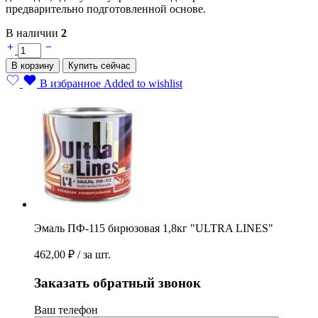
предварительно подготовленной основе.
В наличии
2
Эмаль
ПФ-115
В корзину
Купить сейчас
бирюзовая
1,8кг
В избранное
Added to wishlist
"ULTRA
LINES"
quantity
Эмаль ПФ-115 бирюзовая 1,8кг "ULTRA LINES"
462,00
₽
/ за шт.
Заказать обратный звонок
Ваш телефон