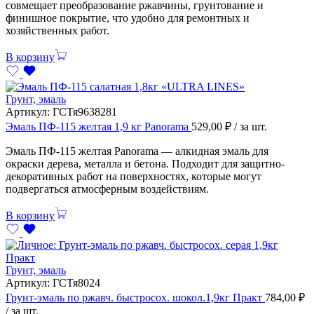
совмещает преобразование ржавчины, грунтование и
финишное покрытие, что удобно для ремонтных и
хозяйственных работ.
В корзину
Грунт, эмаль
Артикул:
ГСТя9638281
Эмаль ПФ-115 желтая 1,9 кг Panorama
529,00
₽
/ за шт.
Эмаль ПФ-115 желтая Panorama — алкидная эмаль для
окраски дерева, металла и бетона. Подходит для защитно-
декоративных работ на поверхностях, которые могут
подвергаться атмосферным воздействиям.
В корзину
Грунт, эмаль
Артикул:
ГСТя8024
Грунт-эмаль по ржавч. быстросох. шокол.1,9кг Практ
784,00
₽
/ за шт.