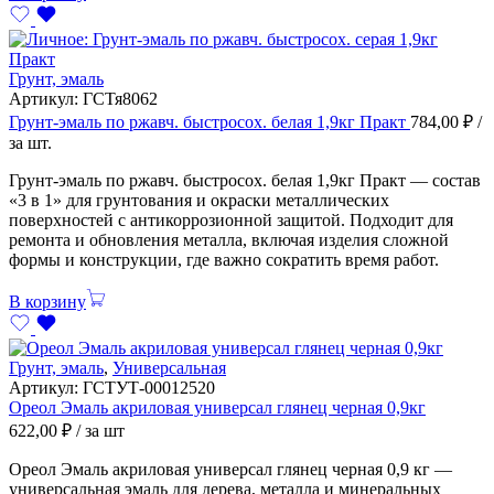
Грунт, эмаль
Артикул:
ГСТя8062
Грунт-эмаль по ржавч. быстросох. белая 1,9кг Практ
784,00
₽
/
за шт.
Грунт-эмаль по ржавч. быстросох. белая 1,9кг Практ — состав
«3 в 1» для грунтования и окраски металлических
поверхностей с антикоррозионной защитой. Подходит для
ремонта и обновления металла, включая изделия сложной
формы и конструкции, где важно сократить время работ.
В корзину
Грунт, эмаль
,
Универсальная
Артикул:
ГСТУТ-00012520
Ореол Эмаль акриловая универсал глянец черная 0,9кг
622,00
₽
/ за шт
Ореол Эмаль акриловая универсал глянец черная 0,9 кг —
универсальная эмаль для дерева, металла и минеральных