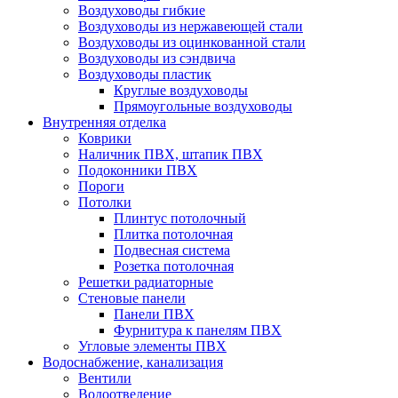
Воздуховоды гибкие
Воздуховоды из нержавеющей стали
Воздуховоды из оцинкованной стали
Воздуховоды из сэндвича
Воздуховоды пластик
Круглые воздуховоды
Прямоугольные воздуховоды
Внутренняя отделка
Коврики
Наличник ПВХ, штапик ПВХ
Подоконники ПВХ
Пороги
Потолки
Плинтус потолочный
Плитка потолочная
Подвесная система
Розетка потолочная
Решетки радиаторные
Стеновые панели
Панели ПВХ
Фурнитура к панелям ПВХ
Угловые элементы ПВХ
Водоснабжение, канализация
Вентили
Водоотведение