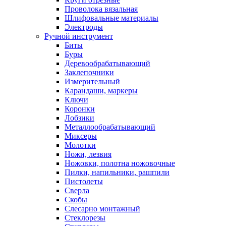
Проволока вязальная
Шлифовальные материалы
Электроды
Ручной инструмент
Биты
Буры
Деревообрабатывающий
Заклепочники
Измерительный
Карандаши, маркеры
Ключи
Коронки
Лобзики
Металлообрабатывающий
Миксеры
Молотки
Ножи, лезвия
Ножовки, полотна ножовочные
Пилки, напильники, рашпили
Пистолеты
Сверла
Скобы
Слесарно монтажный
Стеклорезы