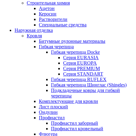
Строительная химия
Ацетон
Керосин
Растворители
Специальные средства
Наружная отделка
Кровля
Битумные рулонные материалы
Гибкая черепица
Гибкая черепица Docke
Серия EURASIA
Серия EUROPA
Серия PREMIUM
Серия STANDART
Гибкая черепица RUFLEX
Гибкая черепица Шинглас (Shingles)
Подкладочные ковры для гибкой
черепицы
Комплектующие для кровли
Лист плоский
Ондулин
Профнастил
Профнастил заборный
Профнастил кровельный
Флюгера