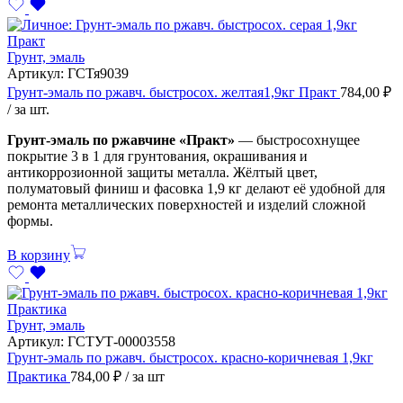
Грунт, эмаль
Артикул:
ГСТя9039
Грунт-эмаль по ржавч. быстросох. желтая1,9кг Практ
784,00
₽
/ за шт.
Грунт-эмаль по ржавчине «Практ»
— быстросохнущее
покрытие 3 в 1 для грунтования, окрашивания и
антикоррозионной защиты металла. Жёлтый цвет,
полуматовый финиш и фасовка 1,9 кг делают её удобной для
ремонта металлических поверхностей и изделий сложной
формы.
В корзину
Грунт, эмаль
Артикул:
ГСТУТ-00003558
Грунт-эмаль по ржавч. быстросох. красно-коричневая 1,9кг
Практика
784,00
₽
/ за шт