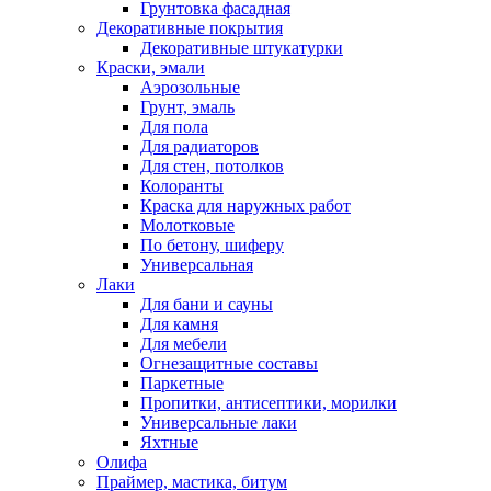
Грунтовка фасадная
Декоративные покрытия
Декоративные штукатурки
Краски, эмали
Аэрозольные
Грунт, эмаль
Для пола
Для радиаторов
Для стен, потолков
Колоранты
Краска для наружных работ
Молотковые
По бетону, шиферу
Универсальная
Лаки
Для бани и сауны
Для камня
Для мебели
Огнезащитные составы
Паркетные
Пропитки, антисептики, морилки
Универсальные лаки
Яхтные
Олифа
Праймер, мастика, битум