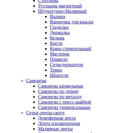
Степлеры
Угольник магнитный
Штукатурно-Малярный
Валики
Ванночки для краски
Гладилка
Держалка
Кельма
Кисти
Ковш строительный
Мастерок
Правило
Сеткодержатели
Терки
Шпатели
Саморезы
Саморезы кровельные
Саморезы по дереву
Саморезы по металлу
Саморезы с пресс-шайбой
Саморезы универсальные
Сетки,ленты,скотч
Демпферная лента
Лента изоляционная
Малярные ленты