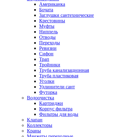
Американка
Бочата
Заглушки сантехнические
Крестовины
Муфты
Ниппель
Отводы
Переходы
Ревизии
Сифон
Трап
Тройники
Труба канализационная
Труба пластиковая
Уголки
Удлинители сант
Футорка
Водоочистка
Картриджи
Корпус фильтра
Фильтры для воды
Клапан
Коллекторы
Краны
Манжеты переходные