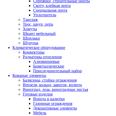
Серпянки, строительные бинты
Скотч, клейкая лента
Специальная лента
Уплотнитель
Такелаж
Трос, шнур, цепь
Хомуты
Шкант мебельный
Шпильки
Шурупы
Климатическое оборудование
Конвекторы
Радиаторы отопления
Алюминиевые
Биметаллические
Присоединительный набор
Кованые элементы
Балясины, стойки ограждения
Вензеля, кольца, завиток, волюта
Виноград, лоза, виноградные листья
Готовые изделия
Ворота и калитки
Газонные ограждения
Декоративные элементы
Мебель