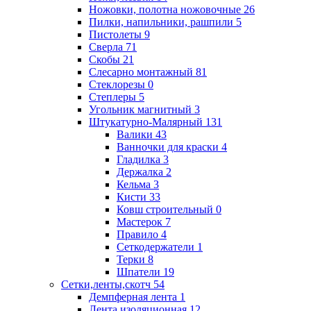
Ножовки, полотна ножовочные
26
Пилки, напильники, рашпили
5
Пистолеты
9
Сверла
71
Скобы
21
Слесарно монтажный
81
Стеклорезы
0
Степлеры
5
Угольник магнитный
3
Штукатурно-Малярный
131
Валики
43
Ванночки для краски
4
Гладилка
3
Держалка
2
Кельма
3
Кисти
33
Ковш строительный
0
Мастерок
7
Правило
4
Сеткодержатели
1
Терки
8
Шпатели
19
Сетки,ленты,скотч
54
Демпферная лента
1
Лента изоляционная
12