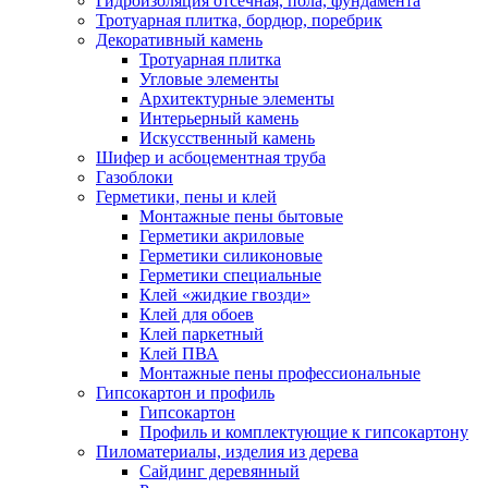
Гидроизоляция отсечная, пола, фундамента
Тротуарная плитка, бордюр, поребрик
Декоративный камень
Тротуарная плитка
Угловые элементы
Архитектурные элементы
Интерьерный камень
Искусственный камень
Шифер и асбоцементная труба
Газоблоки
Герметики, пены и клей
Монтажные пены бытовые
Герметики акриловые
Герметики силиконовые
Герметики специальные
Клей «жидкие гвозди»
Клей для обоев
Клей паркетный
Клей ПВА
Монтажные пены профессиональные
Гипсокартон и профиль
Гипсокартон
Профиль и комплектующие к гипсокартону
Пиломатериалы, изделия из дерева
Сайдинг деревянный