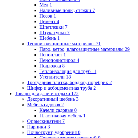
Мел
1
Наливные полы, стяжки
7
Песок
1
Цемент
4
Шпатлевки
7
Штукатурки
7
Щебень
1
Теплоизоляционные материалы
71
Паро, ветро, влагозащитные материалы
29
Пенопласт
1
Пенополистирол
4
Подложка
8
Теплоизоляция для труб
11
Утеплители
18
Тротуарная плитка, бордюр, поребрик
2
Шифер и асбоцементная труба
2
Товары для дачи и отдыха
172
Декоративный щебень
3
Мебель садовая
2
Качели садовые
0
Пластиковая мебель
1
Опрыскиватели
7
Парники
3
Почвогрунт, удобрения
0
Средства защиты растений
0