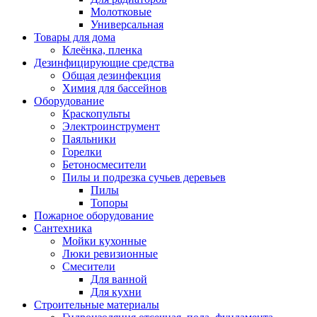
Молотковые
Универсальная
Товары для дома
Клеёнка, пленка
Дезинфицирующие средства
Общая дезинфекция
Химия для бассейнов
Оборудование
Краскопульты
Электроинструмент
Паяльники
Горелки
Бетоносмесители
Пилы и подрезка сучьев деревьев
Пилы
Топоры
Пожарное оборудование
Сантехника
Мойки кухонные
Люки ревизионные
Смесители
Для ванной
Для кухни
Строительные материалы