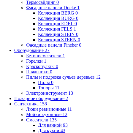
Термосайдинг
0
Фасадные панели Docke
1
Коллекция BERG
0
Коллекция BURG
0
Коллекция EDEL
0
Коллекция FELS
1
Коллекция STEIN
0
Коллекция STERN
0
Фасадные панели Fineber
0
Оборудование
27
Бетоносмесители
1
Горелки
1
Краскопульты
0
Паяльники
0
Пилы и подрезка сучьев деревьев
12
Пилы
0
Топоры
11
Электроинструмент
13
Пожарное оборудование
2
Сантехника
158
Люки ревизионные
11
Мойки кухонные
12
Смесители
135
Для ванной
93
Для кухни
43