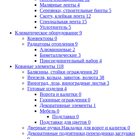
Малярные ленты
4
Серпянки, строительные бинты
5
Скотч, клейкая лента
12
Специальная лента
15
Уплотнитель
5
Климатическое оборудование
9
Конвекторы
0
Радиаторы отопления
9
Алюминиевые
2
Биметаллические
3
Присоединительный набор
4
Кованые элементы
118
Балясины, стойки ограждения
20
Вензеля, кольца, завиток, волюта
38
Виноград, лоза, виноградные листья
3
Готовые изделия
4
Ворота и калитки
0
Газонные ограждения
0
Декоративные элементы
1
Мебель
0
Подставки
0
Подставки для цветов
0
Дверные ручки.Накладки для ворот и калиток
0
Декоративные подпятники,переходники,заглушки
0