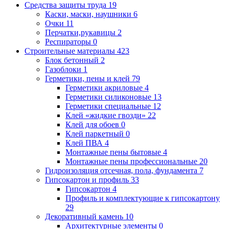
Средства защиты труда
19
Каски, маски, наушники
6
Очки
11
Перчатки,рукавицы
2
Респираторы
0
Строительные материалы
423
Блок бетонный
2
Газоблоки
1
Герметики, пены и клей
79
Герметики акриловые
4
Герметики силиконовые
13
Герметики специальные
12
Клей «жидкие гвозди»
22
Клей для обоев
0
Клей паркетный
0
Клей ПВА
4
Монтажные пены бытовые
4
Монтажные пены профессиональные
20
Гидроизоляция отсечная, пола, фундамента
7
Гипсокартон и профиль
33
Гипсокартон
4
Профиль и комплектующие к гипсокартону
29
Декоративный камень
10
Архитектурные элементы
0