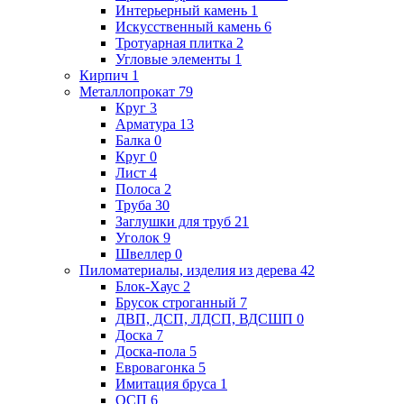
Интерьерный камень
1
Искусственный камень
6
Тротуарная плитка
2
Угловые элементы
1
Кирпич
1
Металлопрокат
79
Круг
3
Арматура
13
Балка
0
Круг
0
Лист
4
Полоса
2
Труба
30
Заглушки для труб
21
Уголок
9
Швеллер
0
Пиломатериалы, изделия из дерева
42
Блок-Хаус
2
Брусок строганный
7
ДВП, ДСП, ЛДСП, ВДСШП
0
Доска
7
Доска-пола
5
Евровагонка
5
Имитация бруса
1
ОСП
6