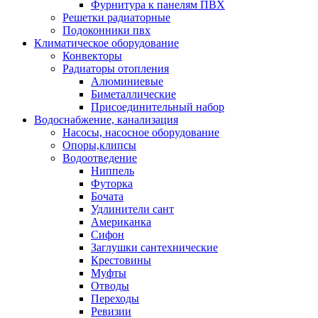
Фурнитура к панелям ПВХ
Решетки радиаторные
Подоконники пвх
Климатическое оборудование
Конвекторы
Радиаторы отопления
Алюминиевые
Биметаллические
Присоединительный набор
Водоснабжение, канализация
Насосы, насосное оборудование
Опоры,клипсы
Водоотведение
Ниппель
Футорка
Бочата
Удлинители сант
Американка
Сифон
Заглушки сантехнические
Крестовины
Муфты
Отводы
Переходы
Ревизии