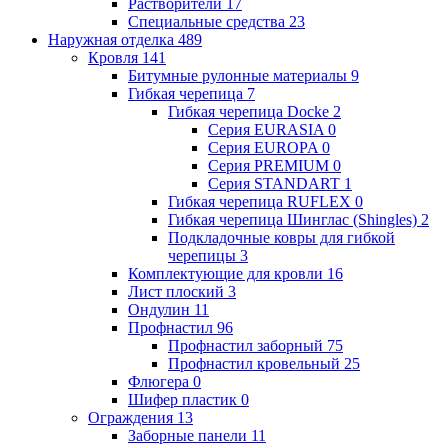
Растворители
17
Специальные средства
23
Наружная отделка
489
Кровля
141
Битумные рулонные материалы
9
Гибкая черепица
7
Гибкая черепица Docke
2
Серия EURASIA
0
Серия EUROPA
0
Серия PREMIUM
0
Серия STANDART
1
Гибкая черепица RUFLEX
0
Гибкая черепица Шинглас (Shingles)
2
Подкладочные ковры для гибкой
черепицы
3
Комплектующие для кровли
16
Лист плоский
3
Ондулин
11
Профнастил
96
Профнастил заборный
75
Профнастил кровельный
25
Флюгера
0
Шифер пластик
0
Ограждения
13
Заборные панели
11