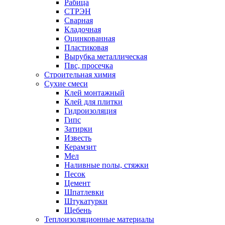
Рабица
СТРЭН
Сварная
Кладочная
Оцинкованная
Пластиковая
Вырубка металлическая
Пвс, просечка
Строительная химия
Сухие смеси
Клей монтажный
Клей для плитки
Гидроизоляция
Гипс
Затирки
Известь
Керамзит
Мел
Наливные полы, стяжки
Песок
Цемент
Шпатлевки
Штукатурки
Щебень
Теплоизоляционные материалы