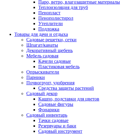
Паро, ветро, влагозащитные материалы
Теплоизоляция для труб
Пенопласт
Пенополистирол
Утеплители
Подложка
Товары для дачи и отдыха
Садовые решетки, сетки
Шпагат/канаты
Декоративный щебень
Мебель садовая
Качели садовые
Пластиковая мебель
Опрыскиватели
Парники
Почвогрунт, удобрения
Средства защиты растений
Садовый декор
Кашпо, подставки для цветов
Садовые фигуры
Фонарики
Садовый инвентарь
Тачки садовые
Резервуары и баки
Садовый инструмент