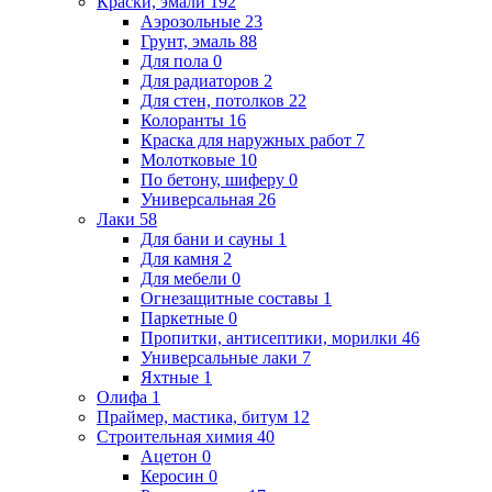
Краски, эмали
192
Аэрозольные
23
Грунт, эмаль
88
Для пола
0
Для радиаторов
2
Для стен, потолков
22
Колоранты
16
Краска для наружных работ
7
Молотковые
10
По бетону, шиферу
0
Универсальная
26
Лаки
58
Для бани и сауны
1
Для камня
2
Для мебели
0
Огнезащитные составы
1
Паркетные
0
Пропитки, антисептики, морилки
46
Универсальные лаки
7
Яхтные
1
Олифа
1
Праймер, мастика, битум
12
Строительная химия
40
Ацетон
0
Керосин
0