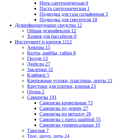
Нить сантехническая
0
Паста сантехническая
1
Подводка для газа сильфонная
3
Подводка для смесителя
18
Дезинфицирующие средства
12
Общая дезинфекция
12
Химия для бассейнов
0
Инструмент и крепеж
1112
Анкеры
15
Болты, шайбы, гайки
8
Гвозди
13
Дюбели
27
Заклепки
32
Кляймер
5
Крепежные уголки, пластины, ленты
21
Крестики для плитки, клинья
23
Опора
2
Саморезы
191
Саморезы кровельные
73
Саморезы по дереву
27
Саморезы по металлу
26
Саморезы с пресс-шайбой
55
Саморезы универсальные
10
Такелаж
7
Трос, шнур, цепь
24