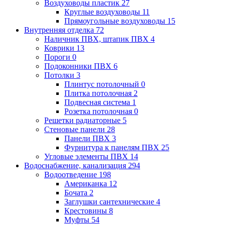
Воздуховоды пластик
27
Круглые воздуховоды
11
Прямоугольные воздуховоды
15
Внутренняя отделка
72
Наличник ПВХ, штапик ПВХ
4
Коврики
13
Пороги
0
Подоконники ПВХ
6
Потолки
3
Плинтус потолочный
0
Плитка потолочная
2
Подвесная система
1
Розетка потолочная
0
Решетки радиаторные
5
Стеновые панели
28
Панели ПВХ
3
Фурнитура к панелям ПВХ
25
Угловые элементы ПВХ
14
Водоснабжение, канализация
294
Водоотведение
198
Американка
12
Бочата
2
Заглушки сантехнические
4
Крестовины
8
Муфты
54