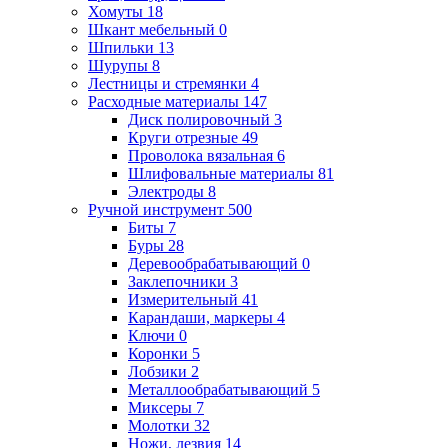
Хомуты
18
Шкант мебельный
0
Шпильки
13
Шурупы
8
Лестницы и стремянки
4
Расходные материалы
147
Диск полировочный
3
Круги отрезные
49
Проволока вязальная
6
Шлифовальные материалы
81
Электроды
8
Ручной инструмент
500
Биты
7
Буры
28
Деревообрабатывающий
0
Заклепочники
3
Измерительный
41
Карандаши, маркеры
4
Ключи
0
Коронки
5
Лобзики
2
Металлообрабатывающий
5
Миксеры
7
Молотки
32
Ножи, лезвия
14