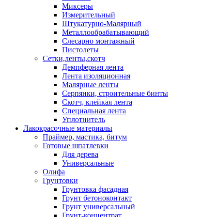
Миксеры
Измерительный
Штукатурно-Малярный
Металлообрабатывающий
Слесарно монтажный
Пистолеты
Сетки,ленты,скотч
Демпферная лента
Лента изоляционная
Малярные ленты
Серпянки, строительные бинты
Скотч, клейкая лента
Специальная лента
Уплотнитель
Лакокрасочные материалы
Праймер, мастика, битум
Готовые шпатлевки
Для дерева
Универсальные
Олифа
Грунтовки
Грунтовка фасадная
Грунт бетоноконтакт
Грунт универсальный
Грунт-концентрат