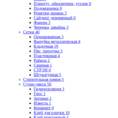
Плинтус, обналичник, уголок
0
Подоконники
0
Решетки,экраны
3
Сайдинг деревянный
0
Фанера
3
Черенки, швабры
3
Сетки
40
Оцинкованная
3
Вырубка металлическая
4
Кладочная
19
Пвс, просечка
3
Пластиковая
4
Рабица
2
Сварная
1
СТРЭН
0
Штукатурная
5
Строительная химия
5
Сухие смеси
50
Гидроизоляция
3
Гипс
1
Затирки
1
Известь
1
Керамзит
0
Клей для плитки
10
Клей монтажный
4