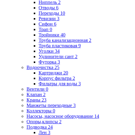
Ниппель
2
Отводы
6
Переходы
10
Ревизии
3
Сифон
6
Трап
0
Тройники
40
Труба канализационная
2
Труба пластиковая
9
Уголки
34
Удлинители сант
2
Футорка
3
Водоочистка
25
Картриджи
20
Корпус фильтра
2
Фильтры для воды
3
Вентили
0
Клапан
2
Краны
23
Манжеты переходные
3
Коллекторы
0
Насосы, насосное оборудование
14
Опоры,клипсы
2
Подводка
24
Лен
3