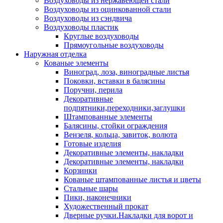
Воздуховоды из нержавеющей стали
Воздуховоды из оцинкованной стали
Воздуховоды из сэндвича
Воздуховоды пластик
Круглые воздуховоды
Прямоугольные воздуховоды
Наружная отделка
Кованые элементы
Виноград, лоза, виноградные листья
Поковки, вставки в балясины
Поручни, перила
Декоративные
подпятники,переходники,заглушки
Штампованные элементы
Балясины, стойки ограждения
Вензеля, кольца, завиток, волюта
Готовые изделия
Декоративные элементы, накладки
Декоративные элементы, накладки
Корзинки
Кованые штампованные листья и цветы
Стальные шары
Пики, наконечники
Художественный прокат
Дверные ручки.Накладки для ворот и