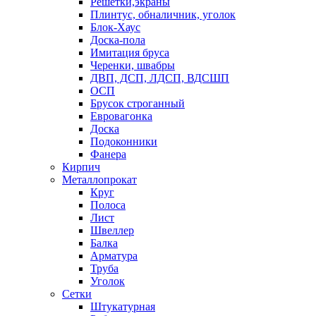
Решетки,экраны
Плинтус, обналичник, уголок
Блок-Хаус
Доска-пола
Имитация бруса
Черенки, швабры
ДВП, ДСП, ЛДСП, ВДСШП
ОСП
Брусок строганный
Евровагонка
Доска
Подоконники
Фанера
Кирпич
Металлопрокат
Круг
Полоса
Лист
Швеллер
Балка
Арматура
Труба
Уголок
Сетки
Штукатурная