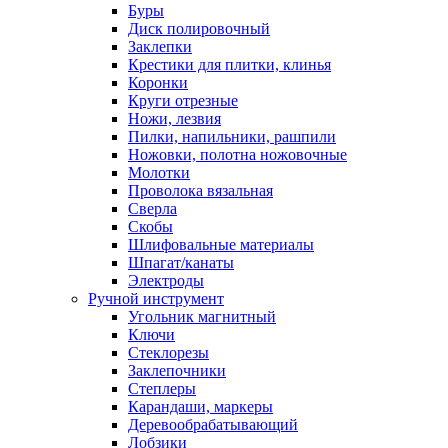
Буры
Диск полировочный
Заклепки
Крестики для плитки, клинья
Коронки
Круги отрезные
Ножи, лезвия
Пилки, напильники, рашпили
Ножовки, полотна ножовочные
Молотки
Проволока вязальная
Сверла
Скобы
Шлифовальные материалы
Шпагат/канаты
Электроды
Ручной инструмент
Угольник магнитный
Ключи
Стеклорезы
Заклепочники
Степлеры
Карандаши, маркеры
Деревообрабатывающий
Лобзики