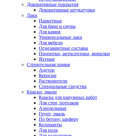
Декоративные покрытия
Декоративные штукатурки
Лаки
Паркетные
Для бани и сауны
Для камня
Универсальные лаки
Для мебели
Огнезащитные составы
Пропитки, антисептики, морилки
Яхтные
Строительная химия
Ацетон
Керосин
Растворители
Специальные средства
Краски, эмали
Краска для наружных работ
Для стен, потолков
Аэрозольные
Грунт, эмаль
По бетону, шиферу
Колоранты
Для пола
Для радиаторов