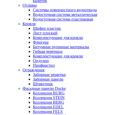
калиток
Отливы
Системы поверхостного водоотвода
Водосточная система металлическая
Водосточная система пластиковая
Кровля
Шифер пластик
Лист плоский
Комплектующие для кровли
Флюгера
Битумные рулонные материалы
Гибкая черепица
Комплектующие для кровли
Ондулин
Профнастил
Ограждения
Заборные решетки
Заборные панели
Штакетник
Фасадные панели Docke
Коллекция BURG
Коллекция STEIN
Коллекция BERG
Коллекция EDEL
Коллекция FELS