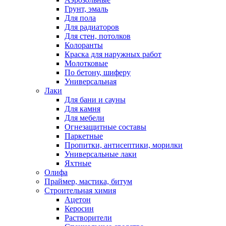
Грунт, эмаль
Для пола
Для радиаторов
Для стен, потолков
Колоранты
Краска для наружных работ
Молотковые
По бетону, шиферу
Универсальная
Лаки
Для бани и сауны
Для камня
Для мебели
Огнезащитные составы
Паркетные
Пропитки, антисептики, морилки
Универсальные лаки
Яхтные
Олифа
Праймер, мастика, битум
Строительная химия
Ацетон
Керосин
Растворители