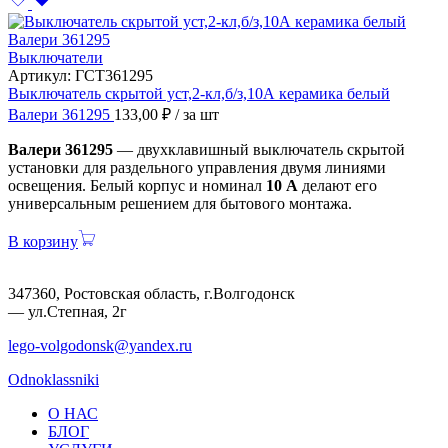
Выключатели
Артикул:
ГСТ361295
Выключатель скрытой уст,2-кл,б/з,10А керамика белый
Валери 361295
133,00
₽
/ за шт
Валери 361295
— двухклавишный выключатель скрытой
установки для раздельного управления двумя линиями
освещения. Белый корпус и номинал
10 А
делают его
универсальным решением для бытового монтажа.
В корзину
347360, Ростовская область, г.Волгодонск
— ул.Степная, 2г
lego-volgodonsk@yandex.ru
Odnoklassniki
О НАС
БЛОГ