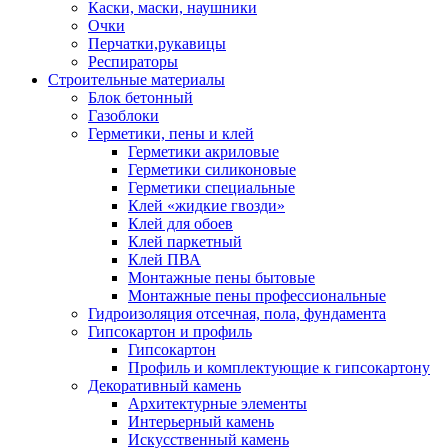
Каски, маски, наушники
Очки
Перчатки,рукавицы
Респираторы
Строительные материалы
Блок бетонный
Газоблоки
Герметики, пены и клей
Герметики акриловые
Герметики силиконовые
Герметики специальные
Клей «жидкие гвозди»
Клей для обоев
Клей паркетный
Клей ПВА
Монтажные пены бытовые
Монтажные пены профессиональные
Гидроизоляция отсечная, пола, фундамента
Гипсокартон и профиль
Гипсокартон
Профиль и комплектующие к гипсокартону
Декоративный камень
Архитектурные элементы
Интерьерный камень
Искусственный камень