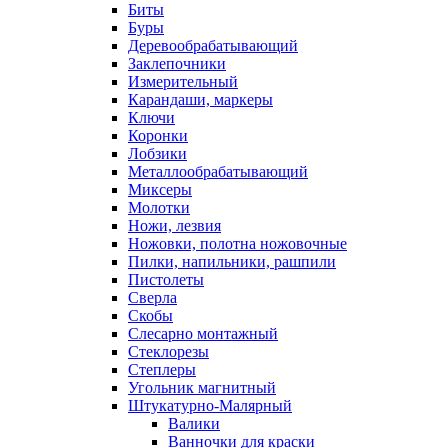
Биты
Буры
Деревообрабатывающий
Заклепочники
Измерительный
Карандаши, маркеры
Ключи
Коронки
Лобзики
Металлообрабатывающий
Миксеры
Молотки
Ножи, лезвия
Ножовки, полотна ножовочные
Пилки, напильники, рашпили
Пистолеты
Сверла
Скобы
Слесарно монтажный
Стеклорезы
Степлеры
Угольник магнитный
Штукатурно-Малярный
Валики
Ванночки для краски