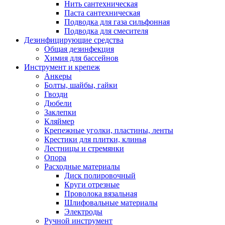
Нить сантехническая
Паста сантехническая
Подводка для газа сильфонная
Подводка для смесителя
Дезинфицирующие средства
Общая дезинфекция
Химия для бассейнов
Инструмент и крепеж
Анкеры
Болты, шайбы, гайки
Гвозди
Дюбели
Заклепки
Кляймер
Крепежные уголки, пластины, ленты
Крестики для плитки, клинья
Лестницы и стремянки
Опора
Расходные материалы
Диск полировочный
Круги отрезные
Проволока вязальная
Шлифовальные материалы
Электроды
Ручной инструмент