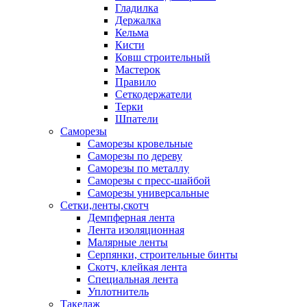
Гладилка
Держалка
Кельма
Кисти
Ковш строительный
Мастерок
Правило
Сеткодержатели
Терки
Шпатели
Саморезы
Саморезы кровельные
Саморезы по дереву
Саморезы по металлу
Саморезы с пресс-шайбой
Саморезы универсальные
Сетки,ленты,скотч
Демпферная лента
Лента изоляционная
Малярные ленты
Серпянки, строительные бинты
Скотч, клейкая лента
Специальная лента
Уплотнитель
Такелаж