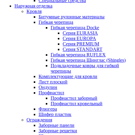
Специальные средства
Наружная отделка
Кровля
Битумные рулонные материалы
Гибкая черепица
Гибкая черепица Docke
Серия EURASIA
Серия EUROPA
Серия PREMIUM
Серия STANDART
Гибкая черепица RUFLEX
Гибкая черепица Шинглас (Shingles)
Подкладочные ковры для гибкой
черепицы
Комплектующие для кровли
Лист плоский
Ондулин
Профнастил
Профнастил заборный
Профнастил кровельный
Флюгера
Шифер пластик
Ограждения
Заборные панели
Заборные решетки