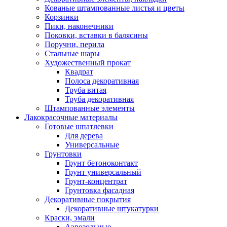
Кованые штампованные листья и цветы
Корзинки
Пики, наконечники
Поковки, вставки в балясины
Поручни, перила
Стальные шары
Художественный прокат
Квадрат
Полоса декоративная
Труба витая
Труба декоративная
Штампованные элементы
Лакокрасочные материалы
Готовые шпатлевки
Для дерева
Универсальные
Грунтовки
Грунт бетоноконтакт
Грунт универсальный
Грунт-концентрат
Грунтовка фасадная
Декоративные покрытия
Декоративные штукатурки
Краски, эмали
Аэрозольные