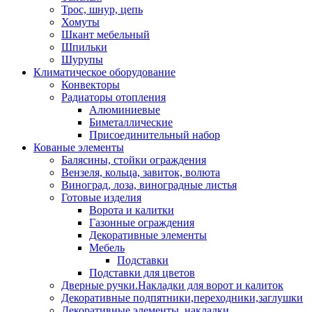
Трос, шнур, цепь
Хомуты
Шкант мебельный
Шпильки
Шурупы
Климатическое оборудование
Конвекторы
Радиаторы отопления
Алюминиевые
Биметаллические
Присоединительный набор
Кованые элементы
Балясины, стойки ограждения
Вензеля, кольца, завиток, волюта
Виноград, лоза, виноградные листья
Готовые изделия
Ворота и калитки
Газонные ограждения
Декоративные элементы
Мебель
Подставки
Подставки для цветов
Дверные ручки.Накладки для ворот и калиток
Декоративные подпятники,переходники,заглушки
Декоративные элементы, накладки