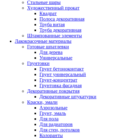
Стальные шары
Художественный прокат
Квадрат
Полоса декоративная
Труба витая
Труба декоративная
Штампованные элементы
Лакокрасочные материалы
Готовые шпатлевки
Для дерева
Универсальные
Грунтовки
Грунт бетоноконтакт
Грунт универсальный
Грунт-концентрат
Грунтовка фасадная
Декоративные покрытия
Декоративные штукатурки
Краски, эмали
Аэрозольные
Грунт, эмаль
Для пола
Для радиаторов
Для стен, потолков
Колоранты