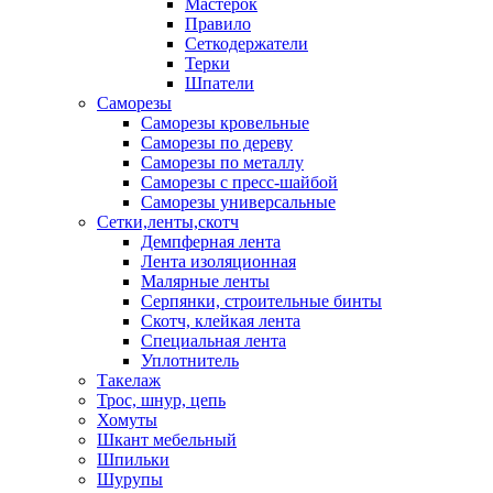
Мастерок
Правило
Сеткодержатели
Терки
Шпатели
Саморезы
Саморезы кровельные
Саморезы по дереву
Саморезы по металлу
Саморезы с пресс-шайбой
Саморезы универсальные
Сетки,ленты,скотч
Демпферная лента
Лента изоляционная
Малярные ленты
Серпянки, строительные бинты
Скотч, клейкая лента
Специальная лента
Уплотнитель
Такелаж
Трос, шнур, цепь
Хомуты
Шкант мебельный
Шпильки
Шурупы