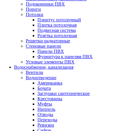
Подоконники ПВХ
Пороги
Потолки
Плинтус потолочный
Плитка потолочная
Подвесная система
Розетка потолочная
Решетки радиаторные
Стеновые панели
Панели ПВХ
Фурнитура к панелям ПВХ
Угловые элементы ПВХ
Водоснабжение, канализация
Вентили
Водоотведение
Американка
Бочата
Заглушки сантехнические
Крестовины
Муфты
Ниппель
Отводы
Переходы
Ревизии
Сифон