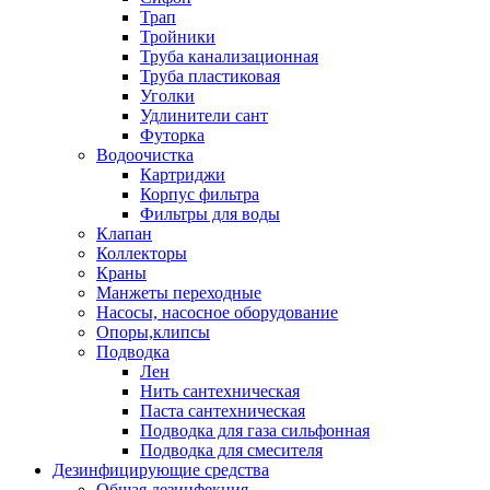
Трап
Тройники
Труба канализационная
Труба пластиковая
Уголки
Удлинители сант
Футорка
Водоочистка
Картриджи
Корпус фильтра
Фильтры для воды
Клапан
Коллекторы
Краны
Манжеты переходные
Насосы, насосное оборудование
Опоры,клипсы
Подводка
Лен
Нить сантехническая
Паста сантехническая
Подводка для газа сильфонная
Подводка для смесителя
Дезинфицирующие средства
Общая дезинфекция