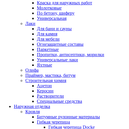
Краска для наружных работ
Молотковые
По бетону, шиферу
Универсальная
Лаки
Для бани и сауны
Для камня
Для мебели
Огнезащитные составы
Паркетные
Пропитки, антисептики, морилки
Универсальные лаки
Яхтные
Олифа
Праймер, мастика, битум
Строительная химия
Ацетон
Керосин
Растворители
Специальные средства
Наружная отделка
Кровля
Битумные рулонные материалы
Гибкая черепица
Гибкая черепица Docke