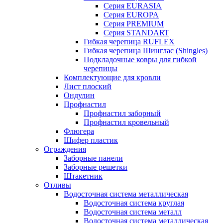
Серия EURASIA
Серия EUROPA
Серия PREMIUM
Серия STANDART
Гибкая черепица RUFLEX
Гибкая черепица Шинглас (Shingles)
Подкладочные ковры для гибкой
черепицы
Комплектующие для кровли
Лист плоский
Ондулин
Профнастил
Профнастил заборный
Профнастил кровельный
Флюгера
Шифер пластик
Ограждения
Заборные панели
Заборные решетки
Штакетник
Отливы
Водосточная система металлическая
Водосточная система круглая
Водосточная система металл
Водосточная система металлическая