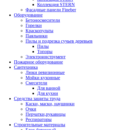
Коллекция STERN
Фасадные панели Fineber
Оборудование
Бетоносмесители
Горелки
Краскопульты
Паяльники
Пилы и подрезка сучьев деревьев
Пилы
Топоры
Электроинструмент
Пожарное оборудование
Сантехника
Люки ревизионные
Мойки кухонные
Смесители
Для ванной
Для кухни
Средства защиты труда
Каски, маски, наушники
Очки
Перчатки,рукавицы
Респираторы
Строительные материалы
Блок бетонный