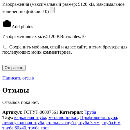
Изображения (максимальный размер: 5120 kB, максимальное
количество файлов: 10)
Add photos
Изображения
max size:5120 KB
max files:10
Сохранить моё имя, email и адрес сайта в этом браузере для
последующих моих комментариев.
Написать отзыв
Отзывы
Отзывов пока нет.
Артикул:
ГСТУТ-00007561
Категория:
Труба
Tags:
каркасная труба
,
металлопрокат
,
Профильная труба
,
прямоугольная труба
,
стальная труба
,
труба 3 мм
,
труба 6 м
,
труба 60х40
,
труба гост