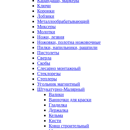
Карандаши, маркеры
Ключи
Коронки
Лобзики
Металлообрабатывающий
Миксеры
Молотки
Ножи, лезвия
Ножовки, полотна ножовочные
Пилки, напильники, рашпили
Пистолеты
Сверла
Скобы
Слесарно монтажный
Стеклорезы
Степлеры
Угольник магнитный
Штукатурно-Малярный
Валики
Ванночки для краски
Гладилка
Держалка
Кельма
Кисти
Ковш строительный