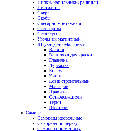
Пилки, напильники, рашпили
Пистолеты
Сверла
Скобы
Слесарно монтажный
Стеклорезы
Степлеры
Угольник магнитный
Штукатурно-Малярный
Валики
Ванночки для краски
Гладилка
Держалка
Кельма
Кисти
Ковш строительный
Мастерок
Правило
Сеткодержатели
Терки
Шпатели
Саморезы
Саморезы кровельные
Саморезы по дереву
Саморезы по металлу