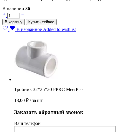
В наличии
36
Тройник
32*25*20
В корзину
Купить сейчас
PPRС
MeerPlast
В избранное
Added to wishlist
quantity
Тройник 32*25*20 PPRС MeerPlast
18,00
₽
/ за шт
Заказать обратный звонок
Ваш телефон