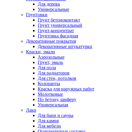
Для дерева
Универсальные
Грунтовки
Грунт бетоноконтакт
Грунт универсальный
Грунт-концентрат
Грунтовка фасадная
Декоративные покрытия
Декоративные штукатурки
Краски, эмали
Аэрозольные
Грунт, эмаль
Для пола
Для радиаторов
Для стен, потолков
Колоранты
Краска для наружных работ
Молотковые
По бетону, шиферу
Универсальная
Лаки
Для бани и сауны
Для камня
Для мебели
Огнезащитные составы