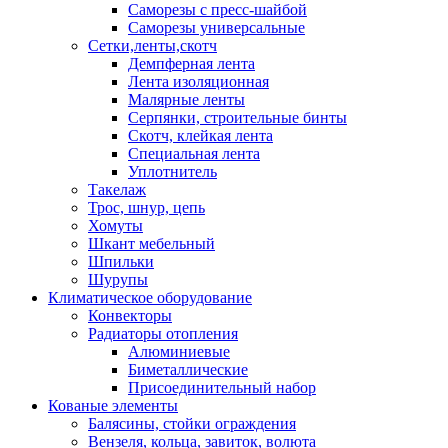
Саморезы с пресс-шайбой
Саморезы универсальные
Сетки,ленты,скотч
Демпферная лента
Лента изоляционная
Малярные ленты
Серпянки, строительные бинты
Скотч, клейкая лента
Специальная лента
Уплотнитель
Такелаж
Трос, шнур, цепь
Хомуты
Шкант мебельный
Шпильки
Шурупы
Климатическое оборудование
Конвекторы
Радиаторы отопления
Алюминиевые
Биметаллические
Присоединительный набор
Кованые элементы
Балясины, стойки ограждения
Вензеля, кольца, завиток, волюта