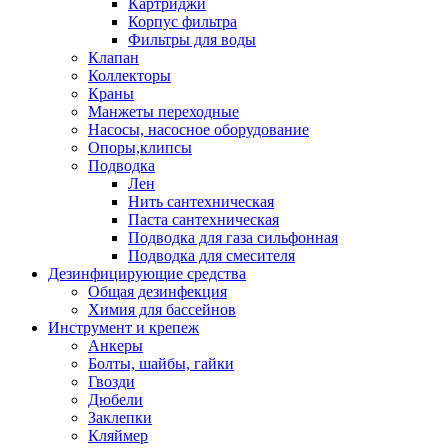
Картриджи
Корпус фильтра
Фильтры для воды
Клапан
Коллекторы
Краны
Манжеты переходные
Насосы, насосное оборудование
Опоры,клипсы
Подводка
Лен
Нить сантехническая
Паста сантехническая
Подводка для газа сильфонная
Подводка для смесителя
Дезинфицирующие средства
Общая дезинфекция
Химия для бассейнов
Инструмент и крепеж
Анкеры
Болты, шайбы, гайки
Гвозди
Дюбели
Заклепки
Кляймер