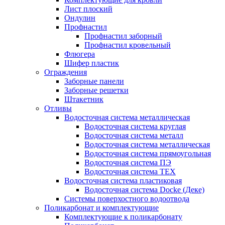
Лист плоский
Ондулин
Профнастил
Профнастил заборный
Профнастил кровельный
Флюгера
Шифер пластик
Ограждения
Заборные панели
Заборные решетки
Штакетник
Отливы
Водосточная система металлическая
Водосточная система круглая
Водосточная система металл
Водосточная система металлическая
Водосточная система прямоугольная
Водосточная система ПЭ
Водосточная система ТЕХ
Водосточная система пластиковая
Водосточная система Docke (Деке)
Системы поверхостного водоотвода
Поликарбонат и комплектующие
Комплектующие к поликарбонату