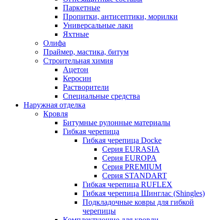
Паркетные
Пропитки, антисептики, морилки
Универсальные лаки
Яхтные
Олифа
Праймер, мастика, битум
Строительная химия
Ацетон
Керосин
Растворители
Специальные средства
Наружная отделка
Кровля
Битумные рулонные материалы
Гибкая черепица
Гибкая черепица Docke
Серия EURASIA
Серия EUROPA
Серия PREMIUM
Серия STANDART
Гибкая черепица RUFLEX
Гибкая черепица Шинглас (Shingles)
Подкладочные ковры для гибкой
черепицы
Комплектующие для кровли