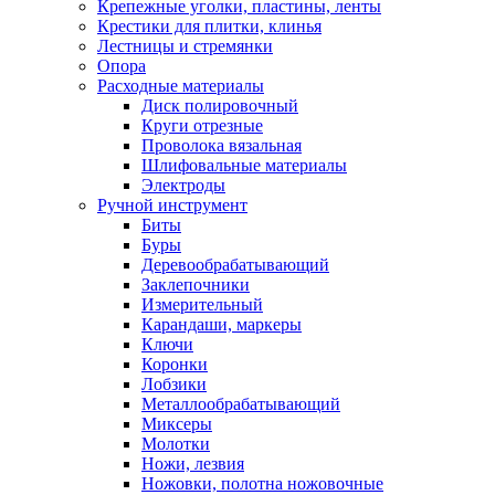
Крепежные уголки, пластины, ленты
Крестики для плитки, клинья
Лестницы и стремянки
Опора
Расходные материалы
Диск полировочный
Круги отрезные
Проволока вязальная
Шлифовальные материалы
Электроды
Ручной инструмент
Биты
Буры
Деревообрабатывающий
Заклепочники
Измерительный
Карандаши, маркеры
Ключи
Коронки
Лобзики
Металлообрабатывающий
Миксеры
Молотки
Ножи, лезвия
Ножовки, полотна ножовочные