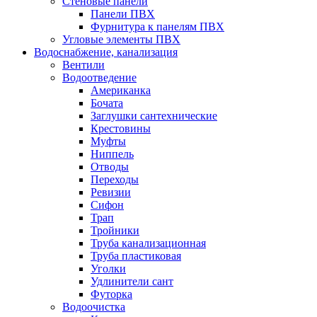
Стеновые панели
Панели ПВХ
Фурнитура к панелям ПВХ
Угловые элементы ПВХ
Водоснабжение, канализация
Вентили
Водоотведение
Американка
Бочата
Заглушки сантехнические
Крестовины
Муфты
Ниппель
Отводы
Переходы
Ревизии
Сифон
Трап
Тройники
Труба канализационная
Труба пластиковая
Уголки
Удлинители сант
Футорка
Водоочистка