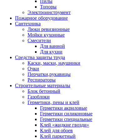
Пилы
Топоры
Электроинструмент
Пожарное оборудование
Сантехника
Люки ревизионные
Мойки кухонные
Смесители
Для ванной
Для кухни
Средства защиты труда
Каски, маски, наушники
Очки
Перчатки,рукавицы
Респираторы
Строительные материалы
Блок бетонный
Газоблоки
Герметики, пены и клей
Герметики акриловые
Герметики силиконовые
Герметики специальные
Клей «жидкие гвозди»
Клей для обоев
Клей паркетный