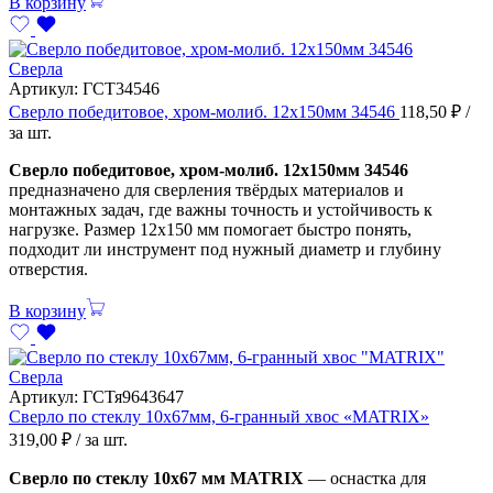
В корзину
Сверла
Артикул:
ГСТ34546
Сверло победитовое, хром-молиб. 12х150мм 34546
118,50
₽
/
за шт.
Сверло победитовое, хром-молиб. 12х150мм 34546
предназначено для сверления твёрдых материалов и
монтажных задач, где важны точность и устойчивость к
нагрузке. Размер 12х150 мм помогает быстро понять,
подходит ли инструмент под нужный диаметр и глубину
отверстия.
В корзину
Сверла
Артикул:
ГСТя9643647
Сверло по стеклу 10х67мм, 6-гранный хвос «MATRIX»
319,00
₽
/ за шт.
Сверло по стеклу 10х67 мм MATRIX
— оснастка для