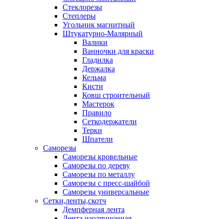
Стеклорезы
Степлеры
Угольник магнитный
Штукатурно-Малярный
Валики
Ванночки для краски
Гладилка
Держалка
Кельма
Кисти
Ковш строительный
Мастерок
Правило
Сеткодержатели
Терки
Шпатели
Саморезы
Саморезы кровельные
Саморезы по дереву
Саморезы по металлу
Саморезы с пресс-шайбой
Саморезы универсальные
Сетки,ленты,скотч
Демпферная лента
Лента изоляционная