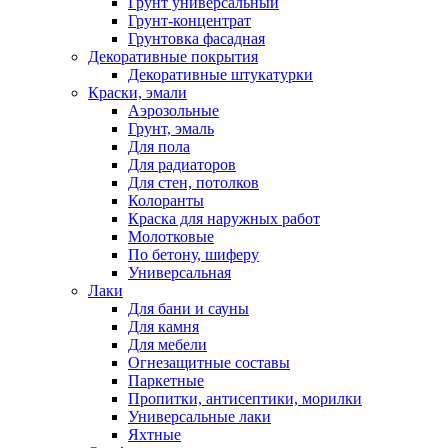
Грунт универсальный
Грунт-концентрат
Грунтовка фасадная
Декоративные покрытия
Декоративные штукатурки
Краски, эмали
Аэрозольные
Грунт, эмаль
Для пола
Для радиаторов
Для стен, потолков
Колоранты
Краска для наружных работ
Молотковые
По бетону, шиферу
Универсальная
Лаки
Для бани и сауны
Для камня
Для мебели
Огнезащитные составы
Паркетные
Пропитки, антисептики, морилки
Универсальные лаки
Яхтные