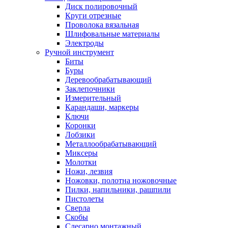
Диск полировочный
Круги отрезные
Проволока вязальная
Шлифовальные материалы
Электроды
Ручной инструмент
Биты
Буры
Деревообрабатывающий
Заклепочники
Измерительный
Карандаши, маркеры
Ключи
Коронки
Лобзики
Металлообрабатывающий
Миксеры
Молотки
Ножи, лезвия
Ножовки, полотна ножовочные
Пилки, напильники, рашпили
Пистолеты
Сверла
Скобы
Слесарно монтажный