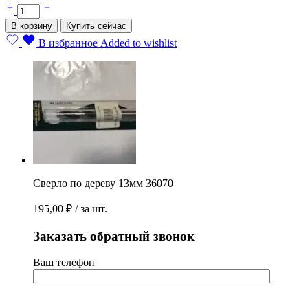
Сверло
по
В корзину
Купить сейчас
дереву
13мм
В избранное
Added to wishlist
36070
quantity
Сверло по дереву 13мм 36070
195,00
₽
/ за шт.
Заказать обратный звонок
Ваш телефон