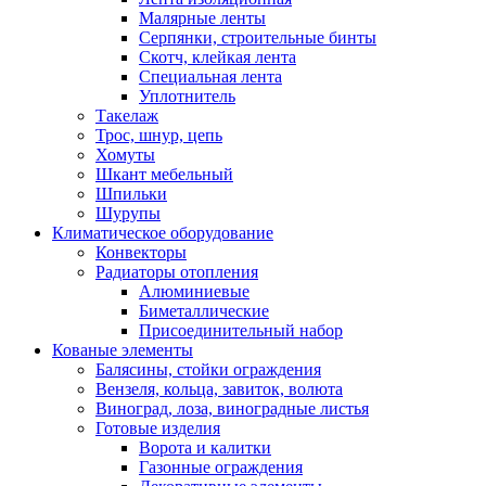
Малярные ленты
Серпянки, строительные бинты
Скотч, клейкая лента
Специальная лента
Уплотнитель
Такелаж
Трос, шнур, цепь
Хомуты
Шкант мебельный
Шпильки
Шурупы
Климатическое оборудование
Конвекторы
Радиаторы отопления
Алюминиевые
Биметаллические
Присоединительный набор
Кованые элементы
Балясины, стойки ограждения
Вензеля, кольца, завиток, волюта
Виноград, лоза, виноградные листья
Готовые изделия
Ворота и калитки
Газонные ограждения