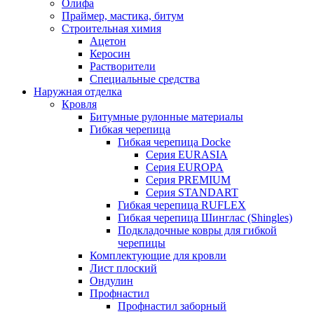
Олифа
Праймер, мастика, битум
Строительная химия
Ацетон
Керосин
Растворители
Специальные средства
Наружная отделка
Кровля
Битумные рулонные материалы
Гибкая черепица
Гибкая черепица Docke
Серия EURASIA
Серия EUROPA
Серия PREMIUM
Серия STANDART
Гибкая черепица RUFLEX
Гибкая черепица Шинглас (Shingles)
Подкладочные ковры для гибкой
черепицы
Комплектующие для кровли
Лист плоский
Ондулин
Профнастил
Профнастил заборный