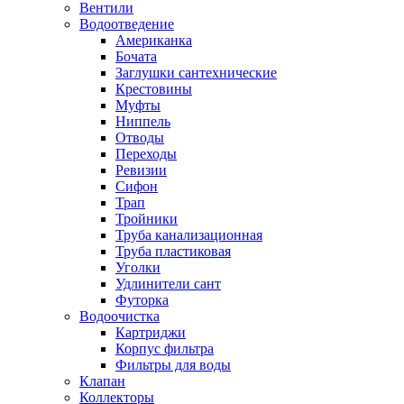
Вентили
Водоотведение
Американка
Бочата
Заглушки сантехнические
Крестовины
Муфты
Ниппель
Отводы
Переходы
Ревизии
Сифон
Трап
Тройники
Труба канализационная
Труба пластиковая
Уголки
Удлинители сант
Футорка
Водоочистка
Картриджи
Корпус фильтра
Фильтры для воды
Клапан
Коллекторы