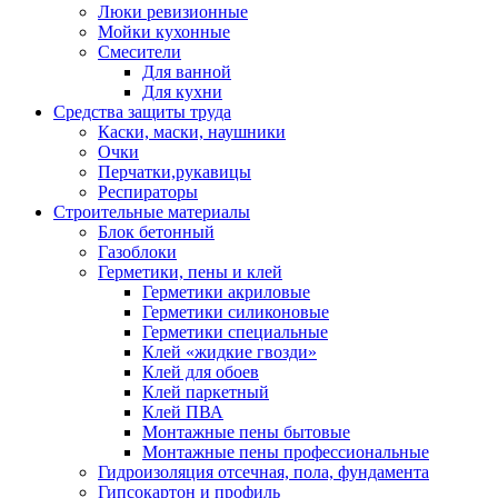
Люки ревизионные
Мойки кухонные
Смесители
Для ванной
Для кухни
Средства защиты труда
Каски, маски, наушники
Очки
Перчатки,рукавицы
Респираторы
Строительные материалы
Блок бетонный
Газоблоки
Герметики, пены и клей
Герметики акриловые
Герметики силиконовые
Герметики специальные
Клей «жидкие гвозди»
Клей для обоев
Клей паркетный
Клей ПВА
Монтажные пены бытовые
Монтажные пены профессиональные
Гидроизоляция отсечная, пола, фундамента
Гипсокартон и профиль