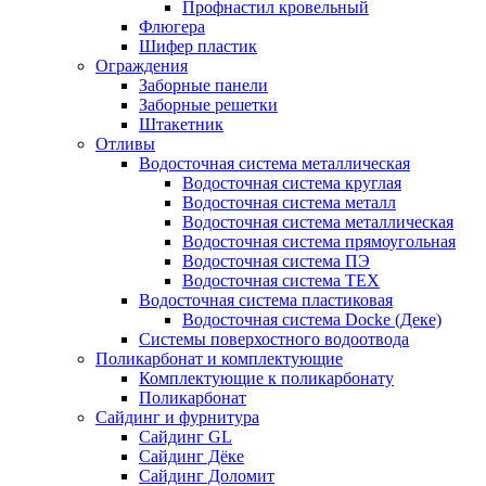
Профнастил кровельный
Флюгера
Шифер пластик
Ограждения
Заборные панели
Заборные решетки
Штакетник
Отливы
Водосточная система металлическая
Водосточная система круглая
Водосточная система металл
Водосточная система металлическая
Водосточная система прямоугольная
Водосточная система ПЭ
Водосточная система ТЕХ
Водосточная система пластиковая
Водосточная система Docke (Деке)
Системы поверхостного водоотвода
Поликарбонат и комплектующие
Комплектующие к поликарбонату
Поликарбонат
Сайдинг и фурнитура
Сайдинг GL
Сайдинг Дёке
Сайдинг Доломит