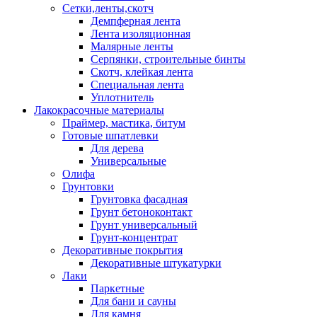
Сетки,ленты,скотч
Демпферная лента
Лента изоляционная
Малярные ленты
Серпянки, строительные бинты
Скотч, клейкая лента
Специальная лента
Уплотнитель
Лакокрасочные материалы
Праймер, мастика, битум
Готовые шпатлевки
Для дерева
Универсальные
Олифа
Грунтовки
Грунтовка фасадная
Грунт бетоноконтакт
Грунт универсальный
Грунт-концентрат
Декоративные покрытия
Декоративные штукатурки
Лаки
Паркетные
Для бани и сауны
Для камня