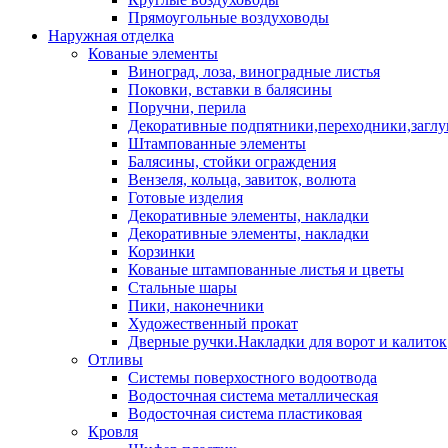
Прямоугольные воздуховоды
Наружная отделка
Кованые элементы
Виноград, лоза, виноградные листья
Поковки, вставки в балясины
Поручни, перила
Декоративные подпятники,переходники,загл
Штампованные элементы
Балясины, стойки ограждения
Вензеля, кольца, завиток, волюта
Готовые изделия
Декоративные элементы, накладки
Декоративные элементы, накладки
Корзинки
Кованые штампованные листья и цветы
Стальные шары
Пики, наконечники
Художественный прокат
Дверные ручки.Накладки для ворот и калиток
Отливы
Системы поверхостного водоотвода
Водосточная система металлическая
Водосточная система пластиковая
Кровля