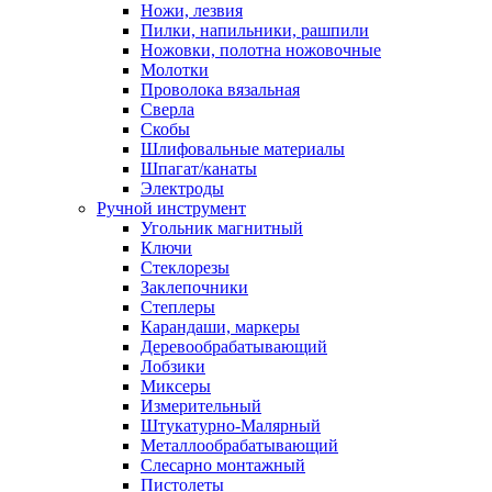
Ножи, лезвия
Пилки, напильники, рашпили
Ножовки, полотна ножовочные
Молотки
Проволока вязальная
Сверла
Скобы
Шлифовальные материалы
Шпагат/канаты
Электроды
Ручной инструмент
Угольник магнитный
Ключи
Стеклорезы
Заклепочники
Степлеры
Карандаши, маркеры
Деревообрабатывающий
Лобзики
Миксеры
Измерительный
Штукатурно-Малярный
Металлообрабатывающий
Слесарно монтажный
Пистолеты