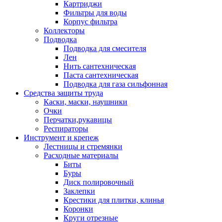
Картриджи
Фильтры для воды
Корпус фильтра
Коллекторы
Подводка
Подводка для смесителя
Лен
Нить сантехническая
Паста сантехническая
Подводка для газа сильфонная
Средства защиты труда
Каски, маски, наушники
Очки
Перчатки,рукавицы
Респираторы
Инструмент и крепеж
Лестницы и стремянки
Расходные материалы
Биты
Буры
Диск полировочный
Заклепки
Крестики для плитки, клинья
Коронки
Круги отрезные