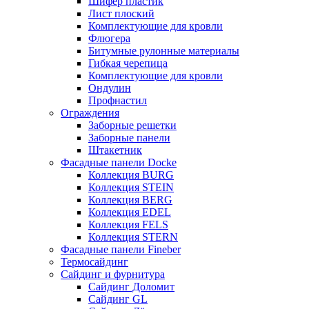
Шифер пластик
Лист плоский
Комплектующие для кровли
Флюгера
Битумные рулонные материалы
Гибкая черепица
Комплектующие для кровли
Ондулин
Профнастил
Ограждения
Заборные решетки
Заборные панели
Штакетник
Фасадные панели Docke
Коллекция BURG
Коллекция STEIN
Коллекция BERG
Коллекция EDEL
Коллекция FELS
Коллекция STERN
Фасадные панели Fineber
Термосайдинг
Сайдинг и фурнитура
Сайдинг Доломит
Сайдинг GL