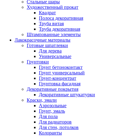
Стальные шары
Художественный прокат
Квадрат
Полоса декоративная
Труба витая
Труба декоративная
Штампованные элементы
Лакокрасочные материалы
Готовые шпатлевки
Для дерева
Универсальные
Грунтовки
Грунт бетоноконтакт
Грунт универсальный
Грунт-концентрат
Грунтовка фасадная
Декоративные покрытия
Декоративные штукатурки
Краски, эмали
Аэрозольные
Грунт, эмаль
Для пола
Для радиаторов
Для стен, потолков
Колоранты