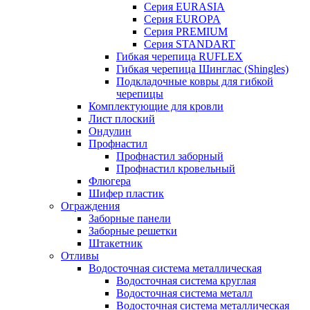
Серия EURASIA
Серия EUROPA
Серия PREMIUM
Серия STANDART
Гибкая черепица RUFLEX
Гибкая черепица Шинглас (Shingles)
Подкладочные ковры для гибкой
черепицы
Комплектующие для кровли
Лист плоский
Ондулин
Профнастил
Профнастил заборный
Профнастил кровельный
Флюгера
Шифер пластик
Ограждения
Заборные панели
Заборные решетки
Штакетник
Отливы
Водосточная система металлическая
Водосточная система круглая
Водосточная система металл
Водосточная система металлическая