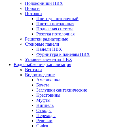
Подоконники ПВХ
Пороги
Потолки
Плинтус потолочный
Плитка потолочная
Подвесная система
Розетка потолочная
Решетки радиаторные
Стеновые панели
Панели ПВХ
Фурнитура к панелям ПВХ
Угловые элементы ПВХ
Водоснабжение, канализация
Вентили
Водоотведение
Американка
Бочата
Заглушки сантехнические
Крестовины
Муфты
Ниппель
Отводы
Переходы
Ревизии
Сифон