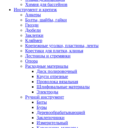
Химия для бассейнов
Инструмент и крепеж
Анкеры
Болты, шайбы, гайки
Гвозди
Дюбели
Заклепки
Кляймер
Крепежные уголки, пластины, ленты
Крестики для плитки, клинья
Лестницы и стремянки
Опора
Расходные материалы
Диск полировочный
Круги отрезные
Проволока вязальная
Шлифовальные материалы
Электроды
Ручной инструмент
Биты
Буры
Деревообрабатывающий
Заклепочники
Измерительный
Карандаши, маркеры