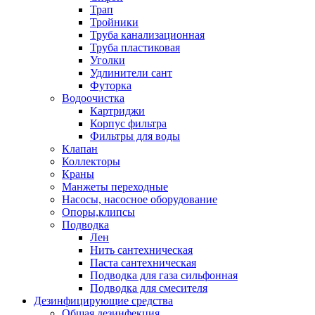
Трап
Тройники
Труба канализационная
Труба пластиковая
Уголки
Удлинители сант
Футорка
Водоочистка
Картриджи
Корпус фильтра
Фильтры для воды
Клапан
Коллекторы
Краны
Манжеты переходные
Насосы, насосное оборудование
Опоры,клипсы
Подводка
Лен
Нить сантехническая
Паста сантехническая
Подводка для газа сильфонная
Подводка для смесителя
Дезинфицирующие средства
Общая дезинфекция