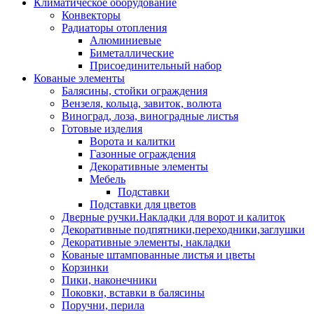
Климатическое оборудование
Конвекторы
Радиаторы отопления
Алюминиевые
Биметаллические
Присоединительный набор
Кованые элементы
Балясины, стойки ограждения
Вензеля, кольца, завиток, волюта
Виноград, лоза, виноградные листья
Готовые изделия
Ворота и калитки
Газонные ограждения
Декоративные элементы
Мебель
Подставки
Подставки для цветов
Дверные ручки.Накладки для ворот и калиток
Декоративные подпятники,переходники,заглушки
Декоративные элементы, накладки
Кованые штампованные листья и цветы
Корзинки
Пики, наконечники
Поковки, вставки в балясины
Поручни, перила