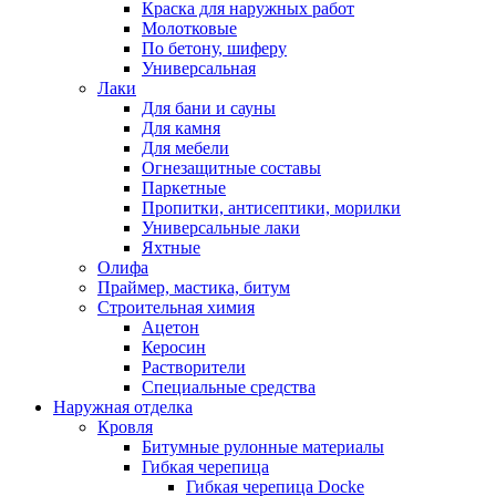
Краска для наружных работ
Молотковые
По бетону, шиферу
Универсальная
Лаки
Для бани и сауны
Для камня
Для мебели
Огнезащитные составы
Паркетные
Пропитки, антисептики, морилки
Универсальные лаки
Яхтные
Олифа
Праймер, мастика, битум
Строительная химия
Ацетон
Керосин
Растворители
Специальные средства
Наружная отделка
Кровля
Битумные рулонные материалы
Гибкая черепица
Гибкая черепица Docke