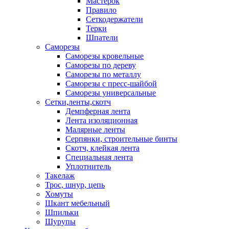
Мастерок
Правило
Сеткодержатели
Терки
Шпатели
Саморезы
Саморезы кровельные
Саморезы по дереву
Саморезы по металлу
Саморезы с пресс-шайбой
Саморезы универсальные
Сетки,ленты,скотч
Демпферная лента
Лента изоляционная
Малярные ленты
Серпянки, строительные бинты
Скотч, клейкая лента
Специальная лента
Уплотнитель
Такелаж
Трос, шнур, цепь
Хомуты
Шкант мебельный
Шпильки
Шурупы