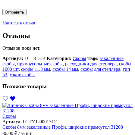
Написать отзыв
Отзывы
Отзывов пока нет.
Артикул:
ГСТ31314
Категория:
Скобы
Tags:
закаленные
скобы
,
прямоугольные скобы
,
расходники для степлера
,
скобы
1000 шт
,
скобы 11,3 мм
,
скобы 14 мм
,
скобы для степлера
,
тип
53
,
узкие скобы
Похожие товары
Скобы
Артикул:
ГСТУТ-00013111
Скобы 8мм закаленные Профи, широкие прямоугол 31208
86,00
₽
/ за шт.